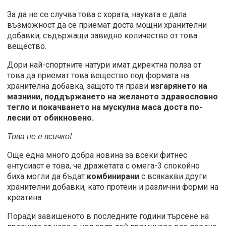
За да не се случва това с хората, науката е дала
възможност да се приемат доста мощни хранителни
добавки, съдържащи завидно количество от това
вещество.
Дори най-спортните натури имат директна полза от
това да приемат това вещество под формата на
хранителна добавка, защото тя прави
изгарянето на
мазнини, поддържането на желаното здравословно
тегло и покачването на мускулна маса доста по-
лесни от обикновено.
Това не е всичко!
Още една много добра новина за всеки фитнес
ентусиаст е това, че дражетата с омега-3 спокойно
биха могли да бъдат
комбинирани
с всякакви други
хранителни добавки, като протеин и различни форми на
креатина.
Поради завишеното в последните години търсене на