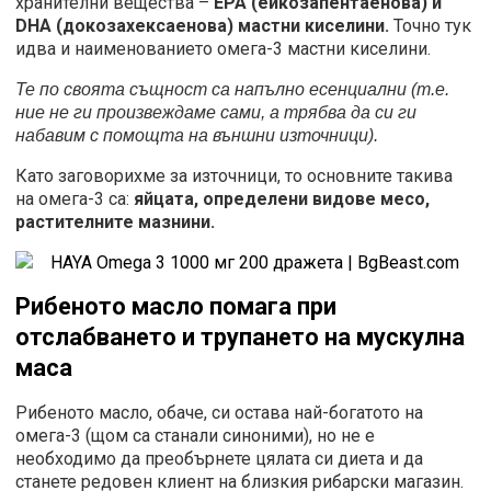
хранителни вещества –
ЕРА (ейкозапентаенова) и
DHA
(докозахексаенова) мастни киселини.
Точно тук
идва и наименованието омега-3 мастни киселини.
Те по своята същност са напълно есенциални (т.е.
ние не ги произвеждаме сами, а трябва да си ги
набавим с помощта на външни източници).
Като заговорихме за източници, то основните такива
на омега-3 са:
яйцата, определени видове месо,
растителните мазнини.
Рибеното масло помага при
отслабването и трупането на мускулна
маса
Рибеното масло, обаче, си остава най-богатото на
омега-3 (щом са станали синоними), но не е
необходимо да преобърнете цялата си диета и да
станете редовен клиент на близкия рибарски магазин.