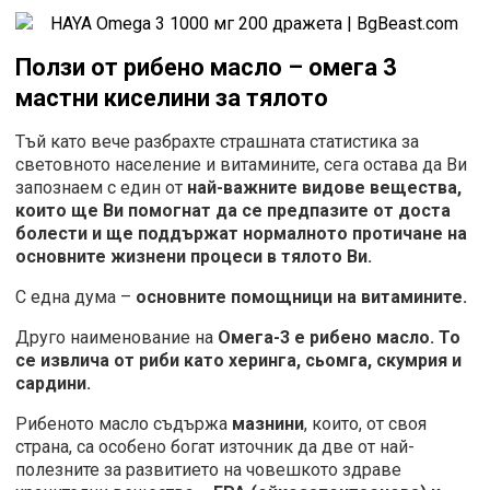
Ползи от рибено масло – омега 3
мастни киселини за тялото
Тъй като вече разбрахте страшната статистика за
световното население и витамините, сега остава да Ви
запознаем с един от
най-важните видове вещества,
които ще Ви помогнат да се предпазите от доста
болести и ще поддържат нормалното протичане на
основните жизнени процеси в тялото Ви.
С една дума –
основните помощници на витамините.
Друго наименование на
Омега-3 е рибено масло.
То
се извлича от риби като херинга, сьомга, скумрия и
сардини.
Рибеното масло съдържа
мазнини
, които, от своя
страна, са особено богат източник да две от най-
полезните за развитието на човешкото здраве