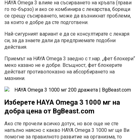
HAYA Omega 3 влияе на съсирването на кръвта (прави
го по-бързо) и ако се комбинира с лекарства, борещи
се срещу съсирването, може да възникнат проблеми,
за които е добре да сте подготвени.
Най-сигурният вариант е да се консултирате с лекаря
си, за да знаете дали да предприемате подобни
действия.
Приемът на HAYA Omega 3 заедно с т.нар. „фет блокери“
меко казано не е добре. Всъщност, фет блокерите
действат противопоказно на абсорбирането на
мазнини.
Изберете HAYA
Omega 3 1000 мг на
добра цена
от
BgBeast.com
Ако сте прочели всичко дотук, но все още не сте
напълно наясно с какво HAYA Omega 3 1000 мг ще Ви
помогне за правилното развитие на организма, то