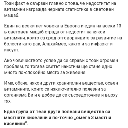
Този факт е свързан главно с това, че недостигът на
витамини изгражда черната статистика в световен
мащаб.
Един на всеки пет човека в Европа и един на всеки 13
в световен мащаб страда от недостиг на някои
витамини, които са сред отговорниците за развитие на
болести като рак, Алцхаймер, както и за инфаркт и
инсулт.
Ако човечеството успее да се справи с този огромен
проблем, то тогава светът наистина ще стане едно
много по-спокойно място за живеене.
Има, обаче, някои други хранителни вещества, освен
витамините, които са изключително полезни за
организма Ви и е добре да се съсредоточите и върху
тях.
Една група от тези други полезни вещества са
мастните киселини и по-точно „омега 3 мастни
киселини“.