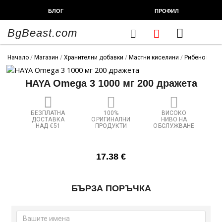
Skip
БЛОГ
ПРОФИЛ
to
content
BgBeast.com
Cart
FITNESS CHEF
ХРАНИТЕЛНИ ДОБАВКИ
СПОРТНИ СТОКИ
ФИТНЕС АКСЕСОАРИ
Начало
/
Магазин
/
Хранителни добавки
/
Мастни киселини
/
Рибено масло
HAYA Omega 3 1000 мг 200 дражета
БЕЗПЛАТНА
100%
ВИСОКО
ДОСТАВКА
ОРИГИНАЛНИ
НИВО НА
НАД €51
ПРОДУКТИ
ОБСЛУЖВАНЕ
17.38
€
количество
БЪРЗА ПОРЪЧКА
за
HAYA
Omega
3