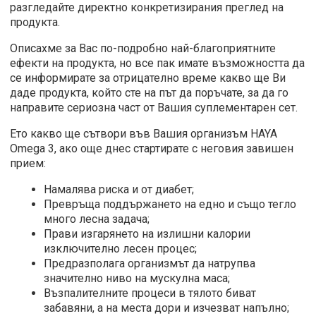
разгледайте директно конкретизирания преглед на
продукта.
Описахме за Вас по-подробно най-благоприятните
ефекти на продукта, но все пак имате възможността да
се информирате за отрицателно време какво ще Ви
даде продукта, който сте на път да поръчате, за да го
направите сериозна част от Вашия суплементарен сет.
Ето какво ще сътвори във Вашия организъм HAYA
Omega 3, ако още днес стартирате с неговия завишен
прием:
Намалява риска и от диабет;
Превръща поддържането на едно и също тегло
много лесна задача;
Прави изгарянето на излишни калории
изключително лесен процес;
Предразполага организмът да натрупва
значително ниво на мускулна маса;
Възпалителните процеси в тялото биват
забавяни, а на места дори и изчезват напълно;