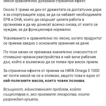
някои сравнително доказани странични ефект.
Около 3 грама на ден от дражетата са достатъчни дори
и за спортуващите хора, за да си набавят необходимите
EPA и DHA, които да свършат цялата работа в
организма и да му донесат всичко онова, от което се
нуждае, за да функционира нормално.
Усвояването е сравнително по-лесно, когато продуктът
се приема заедно с основните хранения за деня.
По този начин се премахва значително опасността от
стомашно-чревни разстройства и най-вече рибения
дъх, който е възможно да се появи при висок прием.
За странични ефекти от приема на HAYA Omega 3 1000
мг почти никой не се е оплакал, защото това е едно от
най-полезните масла, които човек познава.
Всъщност, единственият проблем, който
съществува е, ако приемате лекарства, които
разреждат кръвта.