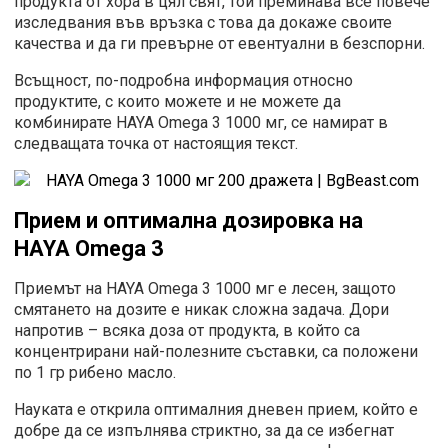
продукта от хора в цял свят, той преминава все повече
изследвания във връзка с това да докаже своите
качества и да ги превърне от евентуални в безспорни.
Всъщност, по-подробна информация относно
продуктите, с които можете и не можете да
комбинирате HAYA Omega 3 1000 мг, се намират в
следващата точка от настоящия текст.
Прием и оптимална дозировка на
HAYA
Omega 3
Приемът на HAYA Omega 3 1000 мг е лесен, защото
смятането на дозите е никак сложна задача. Дори
напротив – всяка доза от продукта, в който са
концентрирани най-полезните съставки, са положени
по 1 гр рибено масло.
Науката е открила оптималния дневен прием, който е
добре да се изпълнява стриктно, за да се избегнат