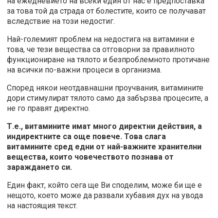
на ежедневието на всеки един от нас е предпоставка
за това той да страда от болестите, които се получават
вследствие на този недостиг.
Най-големият проблем на недостига на витамини е
това, че тези вещества са отговорни за правилното
функциониране на тялото и безпроблемното протичане
на всички по-важни процеси в организма.
Според някои неотдавнашни проучвания, витамините
дори стимулират тялото само да забързва процесите, а
не го правят директно.
Т.е., витамините имат много директни действия, а
индиректните са още повече. Това слага
витамините сред едни от най-важните хранителни
вещества, които човечеството познава от
зараждането си.
Един факт, който сега ще Ви споделим, може би ще е
нещото, което може да развали хубавия дух на увода
на настоящия текст.