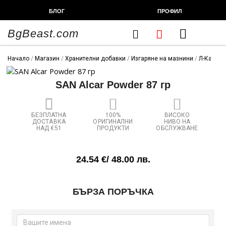
Skip
БЛОГ
ПРОФИЛ
to
content
BgBeast.com
Cart
FITNESS CHEF
ХРАНИТЕЛНИ ДОБАВКИ
СПОРТНИ СТОКИ
ФИТНЕС АКСЕСОАРИ
Начало
/
Магазин
/
Хранителни добавки
/
Изгаряне на мазнини
/
Л-Карнит
SAN Alcar Powder 87 гр
БЕЗПЛАТНА
100%
ВИСОКО
ДОСТАВКА
ОРИГИНАЛНИ
НИВО НА
НАД €51
ПРОДУКТИ
ОБСЛУЖВАНЕ
24.54
€
/ 48.00 лв.
количество
БЪРЗА ПОРЪЧКА
за
SAN
Alcar
Powder