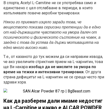
В спорта, Acetyl L-Carnitine не се употребява само и
единствено с цел отслабване в периоди, в които
изпълнявате повече аеробни тренировки.
Някои го приемат изцяло заради това, че
веществото показва сериозни претенции да е едно
от най-държащите чувството на умора далеч от
психическото и физическото състояние на човек, а
заедно с това да успява да държи мотивацията на
едно много високо ниво.
Т.е., от казаното до тук можем да си направим извода,
че ако увеличите стриктния прием на L-карнитин, това
ще Ви накара
изобщо да не мислите за умора по
време на тежки и интензивни тренировки.
От друга
страна дефицитът на L-карнитин не се среща често при
здрави хора.
Как да разберем дали имаме недостиг
на
L-Carnitine
и какво е ALCAR POWDER