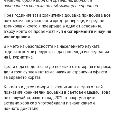
Черният дроб е един от органите, които са
основните в списъка на съдържащи
L
-карнитин.
През годините тази хранителна добавка придобива все
по-голяма популярност и сред трениращи, и сред не
трениращи, което я превръща в една от основните,
върху които се провеждат куп
експерименти и научни
изследвания.
В името на безопасността на населението науката
отделя огромни ресурси, за да провежда изследвания
на L-карнитина.
Целта е да се достигне до някакъв отговор на въпроса,
дали този суплемент няма някакви странични ефекти
за здравето хората.
Каквото и да се говори, L-карнитинът е една от най-
познатите хранителни добавки в световен мащаб. Това
не е случайно, защото над 70% от спортуващите
активно хора са я употребявали и знаят какво е
нейното действие.