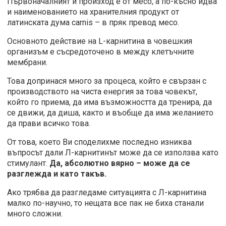
Първоначалният ѝ произход е от месо, а по-късно идва
и наименованието на хранителния продукт от
латинската дума carnis – в пряк превод месо.
Основното действие на L-карнитина в човешкия
организъм е съсредоточено в между клетъчните
мембрани.
Това допринася много за процеса, който е свързан с
производството на чиста енергия за това човекът,
който го приема, да има възможността да тренира, да
се движи, да диша, както и въобще да има желанието
да прави всичко това.
От това, което Ви споделихме последно изниква
въпросът дали Л-карнитинът може да се използва като
стимулант.
Да, абсолютно вярно – може да се
разглежда и като такъв.
Ако трябва да разгледаме ситуацията с Л-карнитина
малко по-научно, то нещата все пак не биха станали
много сложни.