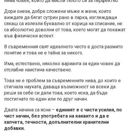
няма човек, който да мисли тялото си за перфектно.
Дори онези, добре сложени мъже и жени, които
виждате да бягат сутрин рано в парка, изглеждащи
сякаш са излезли буквално от корица на списание, не
са абсолютно доволни от това, което могат да покажат
във физически аспект.
В съвременния свят идеалното често е доста размито
понятие и това не е тайна за никого.
Има, естествено, няколко варианта за един човек да
отслабне наистина качествено.
Това не е проблем за съвременните нива, до които е
стигнала науката, даваща възможност на всеки да
реши за себе си дали това, което иска, да бъде
постигнато по един или по друг начин.
Двата начина са ясни –
единият е с чисти усилия, по
чист начин, без употребата на каквито и да е
хапчета, течности, допълнителни хранителни
добавки.