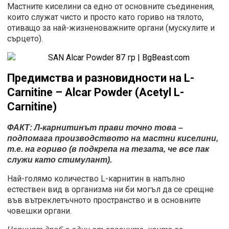
Мастните киселини са едно от основните съединения,
които служат чисто и просто като гориво на тялото,
отиващо за най-жизненоважните органи (мускулите и
сърцето).
Предимства и разновидности на
L-
Carnitine – Alcar Powder (Acetyl L-
Carnitine)
ФАКТ: Л-карнитинът прави точно това –
подпомага производството на мастни киселини,
т.е. на гориво (в подкрепа на тезата, че все пак
служи като стимулант).
Най-голямо количество L-карнитин в напълно
естествен вид в организма ни би могъл да се срещне
във вътреклетъчното пространство и в основните
човешки органи.