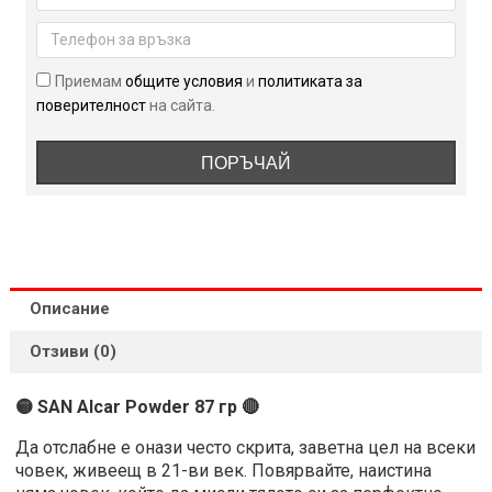
87
гр
Приемам
общите условия
и
политиката за
поверителност
на сайта.
ПОРЪЧАЙ
Описание
Отзиви (0)
🟡 SAN Alcar Powder 87 гр 🔴
Да отслабне е онази често скрита, заветна цел на всеки
човек, живеещ в 21-ви век. Повярвайте, наистина