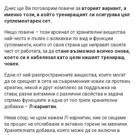
Днес ще Ви поговорим повече за
вторият вариант, а
именно този, в който трениращият си осигурява цял
суплементарен сет.
Нещо повече – този арсенал от хранителни вещества
най-често е пълен с всякакви по вид и функции
суплементи, които от своя страна ще направят своята
част от работата, за да
стане възможно всичко онова,
което си е набелязал като цели нашият трениращ
човек.
Едни от най-разпространените вещества, които могат
да се срещнат в сета на съвременния човек са протеин,
креатин, някой и друг комплекс за поддръжка на
стави, разни витамини с различни свойства и задача
спрямо функциите и една от топ трите хранителни
добавки –
Л-карнитин.
Няма спор, че щом кажем Л-карнитин, ние се сещаме
за процес на отслабване и активно горене на мазнини.
Хранителната добавка, която може да се включи в