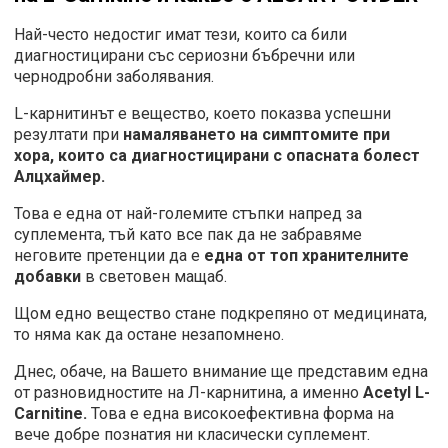
Най-често недостиг имат тези, които са били
диагностицирани със сериозни бъбречни или
чернодробни заболявания.
L-карнитинът е вещество, което показва успешни
резултати при
намаляването на симптомите при
хора, които са диагностицирани с опасната болест
Алцхаймер.
Това е една от най-големите стъпки напред за
суплемента, тъй като все пак да не забравяме
неговите претенции да е
една от топ хранителните
добавки
в световен мащаб.
Щом едно вещество стане подкрепяно от медицината,
то няма как да остане незапомнено.
Днес, обаче, на Вашето внимание ще представим една
от разновидностите на Л-карнитина, а именно
Acetyl L-
Carnitine.
Това е една високоефективна форма на
вече добре познатия ни класически суплемент.