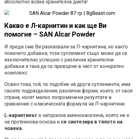
абсолютно всяка хранителна диета!
Какво е Л-карнитин и как ще Ви
помогне – SAN Alcar Powder
И преди сме Ви разказвали за Л-карнитина, но както
повечето добавки, този суплемент също може да се
изключително успешно с различни хранителни
добавки и така да се превърне в част от конкретен
комплекс.
Освен това, той, по подобие на други суплементи, има
своите подразделения, различни форми, които, от своя
страна, носят малко попроменени резултати в
сравнение с класическата формула на Л-карнитина.
L
-карнитинът
е натурална аминокиселина, която не е
на протеинова основа и
се синтезира в тялото на
човека.