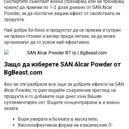
Експертите съветват всеки (трениращ или не трениращ
човек) да приема по 1-2 дози дневно от SAN Alcar
Powder, за да постигне видим ефект от свойствата на
продукта.
Най-добре би било и продуктът да се приема и сутрин
на празен стомах и вечер преди лягане, за да може
организмът да го усвои най-ефективно.
Защо да изберете SAN Alcar Powder
от
BgBeast.com
Ако не сте разбрали все още за добрите ефекти на SAN
Alcar Powder, то разгледайте съкратения преглед на
продукта и го добавете още днес към Вашия
суплементарен сет. Бъдете концентрирани в и извън
залата.
Бори умората и болката в мускулите;
Високоефективна форма на класическия Л-