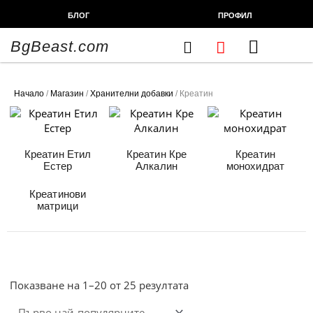
Skip
БЛОГ
ПРОФИЛ
to
content
BgBeast.com
Cart
FITNESS CHEF
ХРАНИТЕЛНИ ДОБАВКИ
СПОРТНИ СТОКИ
ФИТНЕС АКСЕСОАРИ
Начало
/
Магазин
/
Хранителни добавки
/ Креатин
Креатин Етил
Креатин Кре
Креатин
Естер
Алкалин
монохидрат
Креатинови
матрици
Sorted
by
popularity
Показване на 1–20 от 25 резултата