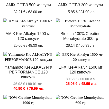
AMIX CGT-3 500 капсули
AMIX CGT-3 200 капсули
32.21
€
/ 63.00 лв.
15.85
€
/ 31.00 лв.
AMIX Kre-Alkalyn 1500 мг
Biotech 100% Creatine
120 капсули
Monohydrate 300 гр
25.05
€
/ 48.99 лв.
29.14
€
/ 56.99 лв.
Original
Текущата
Original
Текуща
price
цена
price
цена
was:
е:
was:
е:
Yamamoto Kre ALKALYN®
EFX Kre-Alkalyn 1500 мг
46.02 €
40.90 €
30.68 €
25.05 €
PERFORMANCE 120
120 капсули
/
/
/
/
капсули
90.01 лв..
79.99 лв..
60.00 лв
48.99 лв
30.68
€
/ 60.00 лв.
25.05
€
/ 48.99 лв.
46.02
€
/ 90.01 лв.
40.90
€
/ 79.99 лв.