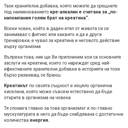
Тази хранителна добавка, която можете да срещнете
под наименованието
кре-алкалин е считана за „по-
напомпания голям брат на креатина“.
Всеки човек, който в даден етап от живота си се
занимавал с фитнес или каквито и да е други
тренировки, е чувал за креатина и неговото действие
върху организма.
Въпреки това, ние ще Ви припомним кои са основните
заслуги на креатина, които го нареждат сред най-
ефективните хранителни добавки в историята на този
бързо развиващ се бранш.
Креатинът
по своята същност е изцяло органична
киселина, която може съвсем естествено да бъде
открита в организма на човека.
Тя спомага главно за това организмът и по-главно
мускулатурата в него да бъде снабдявана с достатъчни
количества
енергия.