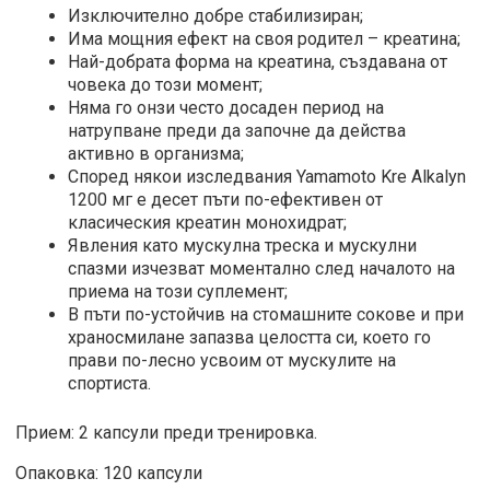
Изключително добре стабилизиран;
Има мощния ефект на своя родител – креатина;
Най-добрата форма на креатина, създавана от
човека до този момент;
Няма го онзи често досаден период на
натрупване преди да започне да действа
активно в организма;
Според някои изследвания Yamamoto Kre Alkalyn
1200 мг е десет пъти по-ефективен от
класическия креатин монохидрат;
Явления като мускулна треска и мускулни
спазми изчезват моментално след началото на
приема на този суплемент;
В пъти по-устойчив на стомашните сокове и при
храносмилане запазва целостта си, което го
прави по-лесно усвоим от мускулите на
спортиста.
Прием: 2 капсули преди тренировка.
Опаковка: 120 капсули