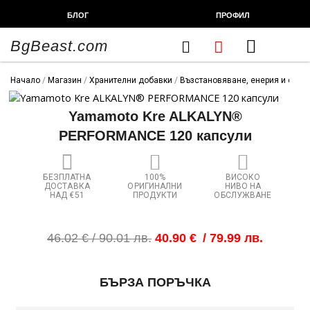
Skip
БЛОГ
ПРОФИЛ
to
content
BgBeast.com
Cart
FITNESS CHEF
ХРАНИТЕЛНИ ДОБАВКИ
СПОРТНИ СТОКИ
ФИТНЕС АКСЕСОАРИ
Начало
/
Магазин
/
Хранителни добавки
/
Възстановяване, енерия и сила
Yamamoto Kre ALKALYN®
PERFORMANCE 120 капсули
БЕЗПЛАТНА
100%
ВИСОКО
ДОСТАВКА
ОРИГИНАЛНИ
НИВО НА
НАД €51
ПРОДУКТИ
ОБСЛУЖВАНЕ
Original
Текущата
46.02
€
/ 90.01 лв.
40.90
€
/ 79.99 лв.
price
цена
was:
е:
количество
46.02 €
40.90 €
БЪРЗА ПОРЪЧКА
за
/
/
Yamamoto