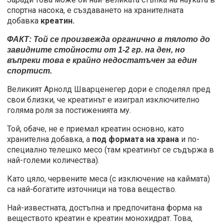
спортна насока, е създаването на хранителната
добавка
креатин.
ФАКТ: Той се произвежда органично в тялото до
завидните стойности от 1-2 гр. на ден, но
въпреки това е крайно недостатъчен за един
спортист.
Великият Арнолд Шварценегер дори е споделял пред
свои близки, че креатинът е изиграл изключително
голяма роля за постиженията му.
Той, обаче, не е приемал креатин основно, като
хранителна добавка, а
под формата на храна
и по-
специално телешко месо (там креатинът се съдържа в
най-големи количества).
Като цяло, червените меса (с изключение на каймата)
са най-богатите източници на това вещество.
Най-известната, достъпна и предпочитана форма на
веществото креатин е креатин монохидрат. Това,