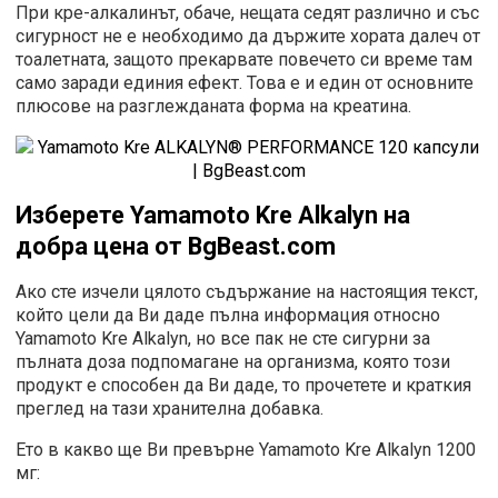
При кре-алкалинът, обаче, нещата седят различно и със
сигурност не е необходимо да държите хората далеч от
тоалетната, защото прекарвате повечето си време там
само заради единия ефект. Това е и един от основните
плюсове на разглежданата форма на креатина.
Изберете Yamamoto
Kre Alkalyn на
добра цена
от
BgBeast.com
Ако сте изчели цялото съдържание на настоящия текст,
който цели да Ви даде пълна информация относно
Yamamoto Kre Alkalyn, но все пак не сте сигурни за
пълната доза подпомагане на организма, която този
продукт е способен да Ви даде, то прочетете и краткия
преглед на тази хранителна добавка.
Ето в какво ще Ви превърне Yamamoto Kre Alkalyn 1200
мг: