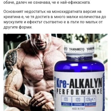
обаче, далеч не означава, че е най-ефикасната.
Основният недостатък на монохидратната версия на
креатина е, че тя достига в много малки количества до
мускулите и ефектът съответно е в пъти по-малък от
другите форми.