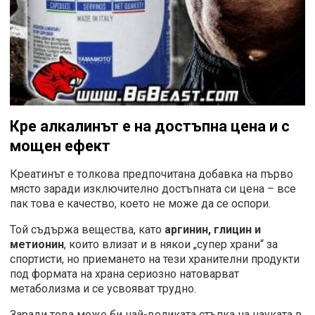
Кре алкалинът е на достъпна цена и с
мощен ефект
Креатинът е толкова предпочитана добавка на първо
място заради изключително достъпната си цена – все
пак това е качество, което не може да се оспори.
Той съдържа вещества, като
аргинин, глицин и
метионин
, които влизат и в някои „супер храни“ за
спортисти, но приемането на тези хранителни продукти
под формата на храна сериозно натоварват
метаболизма и се усвояват трудно.
Заради това може би най-великата стъпка на науката в