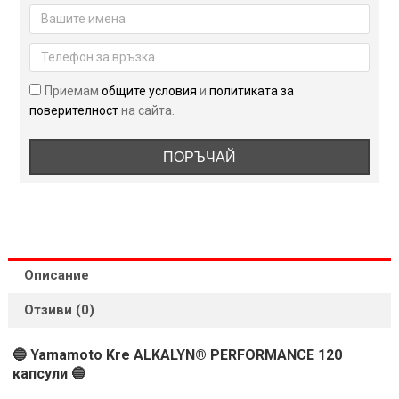
90.01 лв..
79.99 лв..
Kre
ALKALYN®
PERFORMANCE
120
капсули
Приемам
общите условия
и
политиката за
поверителност
на сайта.
ПОРЪЧАЙ
Описание
Отзиви (0)
🔵 Yamamoto Kre ALKALYN® PERFORMANCE 120
капсули 🔵