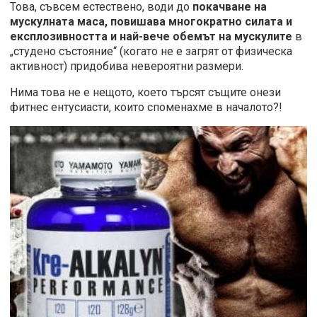
Това, съвсем естествено, води до
покачване на
мускулната маса, повишава многократно силата и
експлозивността и най-вече обемът на мускулите
в
„студено състояние“ (когато не е загрят от физическа
активност) придобива невероятни размери.
Нима това не е нещото, което търсят същите онези
фитнес ентусиасти, които споменахме в началото?!