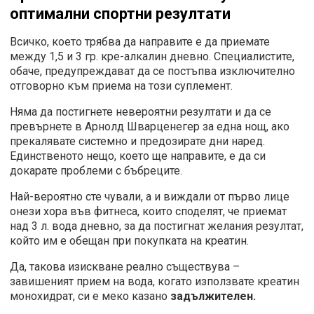
оптимални спортни резултати
Всичко, което трябва да направите е да приемате
между 1,5 и 3 гр. кре-алкалин дневно. Специалистите,
обаче, предупреждават да се постъпва изключително
отговорно към приема на този суплемент.
Няма да постигнете невероятни резултати и да се
превърнете в Арнолд Шварценегер за една нощ, ако
прекалявате системно и предозирате дни наред.
Единственото нещо, което ще направите, е да си
докарате проблеми с бъбреците.
Най-вероятно сте чували, а и виждали от първо лице
онези хора във фитнеса, които споделят, че приемат
над 3 л. вода дневно, за да постигнат желания резултат,
който им е обещан при покупката на креатин.
Да, такова изискване реално съществува –
завишеният прием на вода, когато използвате креатин
монохидрат, си е меко казано
задължителен.