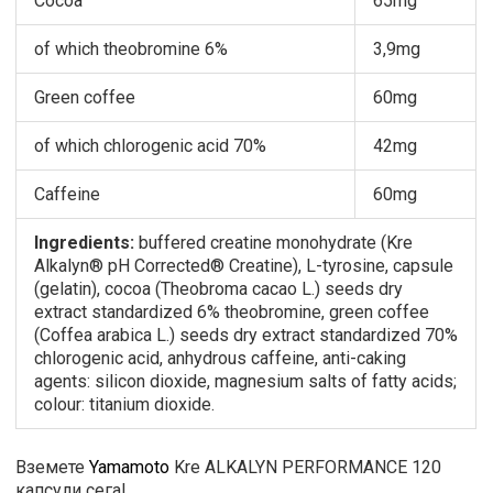
Cocoa
65mg
of which theobromine 6%
3,9mg
Green coffee
60mg
of which chlorogenic acid 70%
42mg
Caffeine
60mg
Ingredients:
buffered creatine monohydrate (Kre
Alkalyn® pH Corrected® Creatine), L-tyrosine, capsule
(gelatin), cocoa (Theobroma cacao L.) seeds dry
extract standardized 6% theobromine, green coffee
(Coffea arabica L.) seeds dry extract standardized 70%
chlorogenic acid, anhydrous caffeine, anti-caking
agents: silicon dioxide, magnesium salts of fatty acids;
colour: titanium dioxide.
Вземете
Yamamoto
Kre ALKALYN PERFORMANCE 120
капсули сега!