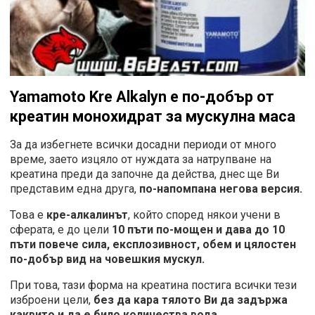
Yamamoto Kre Alkalyn
е по-добър от
креатин монохидрат за мускулна маса
За да избегнете всички досадни периоди от много
време, заето изцяло от нуждата за натрупване на
креатина преди да започне да действа, днес ще Ви
представим една друга,
по-напомпана негова версия.
Това е
кре-алкалинът
, който според някои учени в
сферата, е до цели
10 пъти по-мощен и дава до 10
пъти повече сила, експлозивност, обем и цялостен
по-добър вид на човешкия мускул.
При това, тази форма на креатина постига всички тези
изброени цели,
без да кара тялото Ви да задържа
каквито и да е било количества вода.