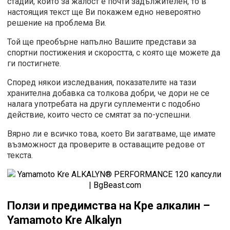
стадий, който за жалост е почти задължителен, то в
настоящия текст ще Ви покажем едно невероятно
решение на проблема Ви.
Той ще преобърне напълно Вашите представи за
спортни постижения и скоростта, с която ще можете да
ги постигнете.
Според някои изследвания, показателите на тази
хранителна добавка са толкова добри, че дори не се
налага употребата на други суплементи с подобно
действие, които често се смятат за по-успешни.
Вярно ли е всичко това, което Ви загатваме, ще имате
възможност да проверите в оставащите редове от
текста.
Ползи и предимства на Кре алкалин
–
Yamamoto Kre Alkalyn