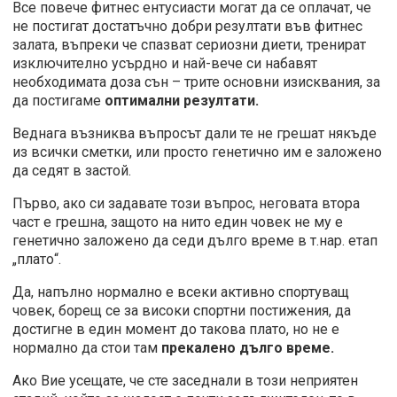
Все повече фитнес ентусиасти могат да се оплачат, че
не постигат достатъчно добри резултати във фитнес
залата, въпреки че спазват сериозни диети, тренират
изключително усърдно и най-вече си набавят
необходимата доза сън – трите основни изисквания, за
да постигаме
оптимални резултати.
Веднага възниква въпросът дали те не грешат някъде
из всички сметки, или просто генетично им е заложено
да седят в застой.
Първо, ако си задавате този въпрос, неговата втора
част е грешна, защото на нито един човек не му е
генетично заложено да седи дълго време в т.нар. етап
„плато“.
Да, напълно нормално е всеки активно спортуващ
човек, борещ се за високи спортни постижения, да
достигне в един момент до такова плато, но не е
нормално да стои там
прекалено дълго време.
Ако Вие усещате, че сте заседнали в този неприятен