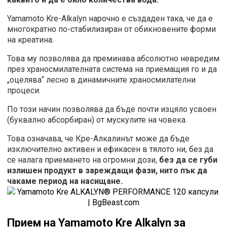
Yamamoto Kre-Alkalyn нарочно е създаден така, че да е
многократно по-стабилизиран от обикновените форми
на креатина.
Това му позволява да преминава абсолютно невредим
през храносмилателната система на приемащия го и да
„оцелява“ лесно в динамичните храносмилателни
процеси.
По този начин позволява да бъде почти изцяло усвоен
(буквално абсорбиран) от мускулите на човека.
Това означава, че Кре-Алкалинът може да бъде
изключително активен и ефикасен в тялото ни, без да
се налага приемането на огромни дози,
без да се губи
излишен продукт в зареждащи фази, нито пък да
чакаме период на насищане.
Прием на Yamamoto
Kre Alkalyn
за