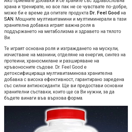
Ако приемате добавки и се храните със здравословна
храна и тренирате, но все пак не се чувствате по-добре,
може би е време да опитате продукта
Dr. Feel Good
на
SAN
. Мощните мултивитамини и мултиминерали в тази
хранителна добавка играят важна роля в
поддържането на метаболизма и здравето на тялото
Ви.
Те играят основна роля и изграждането на мускули,
изчистване на мазнини, отделяне на енергия, синтез на
протеини, храносмилане и разширяване на
кръвоносните съдове. Dr. Feel Good е
детоксифицираща мултивитаминова хранителна
добавка с висока ефективност, гарантирано заредена
със силни антиоксиданти. Ще ви предостави основни
хранителни съставки, които ще са Ви нужни, за да
бъдете винаги във върхова форма.