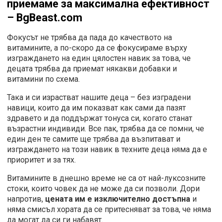
приемаме за максимална ефективност
– BgBeast.com
Фокусът не трябва да пада до качеството на
витамините, а по-скоро да се фокусираме върху
изграждането на един цялостен навик за това, че
децата трябва да приемат някакви добавки и
витамини по схема.
Така и си израстват нашите деца – без изградени
навици, които да им показват как сами да пазят
здравето и да поддържат тонуса си, когато станат
възрастни индивиди. Все пак, трябва да се помни, че
един ден те самите ще трябва да възпитават и
изграждането на този навик в техните деца няма да е
приоритет и за тях.
Витамините в днешно време не са от най-луксозните
стоки, които човек да не може да си позволи. Дори
напротив,
цената им е изключително достъпна
и
няма смисъл хората да се притесняват за това, че няма
да могат да си ги набавят.