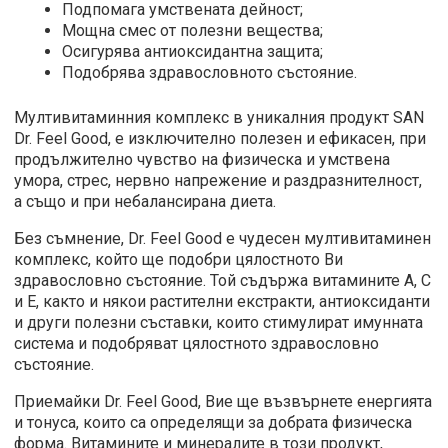
Подпомага умствената дейност;
Мощна смес от полезни вещества;
Осигурява антиоксидантна защита;
Подобрява здравословното състояние.
Мултивитаминния комплекс в уникалния продукт SAN
Dr. Feel Good, е изключително полезен и ефикасен, при
продължително чувство на физическа и умствена
умора, стрес, нервно напрежение и раздразнителност,
а също и при небалансирана диета.
Без съмнение, Dr. Feel Good е чудесен мултивитаминен
комплекс, който ще подобри цялостното Ви
здравословно състояние. Той съдържа витамините А, С
и Е, както и някои растителни екстракти, антиоксиданти
и други полезни съставки, които стимулират имунната
система и подобряват цялостното здравословно
състояние.
Приемайки Dr. Feel Good, Вие ще възвърнете енергията
и тонуса, които са определящи за добрата физическа
форма. Витамините и минералите в този продукт,