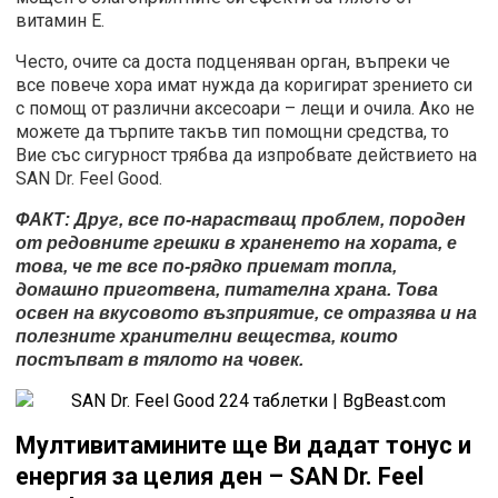
витамин Е.
Често, очите са доста подценяван орган, въпреки че
все повече хора имат нужда да коригират зрението си
с помощ от различни аксесоари – лещи и очила. Ако не
можете да търпите такъв тип помощни средства, то
Вие със сигурност трябва да изпробвате действието на
SAN Dr. Feel Good.
ФАКТ: Друг, все по-нарастващ проблем, породен
от редовните грешки в храненето на хората, е
това, че те все по-рядко приемат топла,
домашно приготвена, питателна храна. Това
освен на вкусовото възприятие, се отразява и на
полезните хранителни вещества, които
постъпват в тялото на човек.
Мултивитамините ще Ви дадат тонус и
енергия за целия ден – SAN Dr. Feel