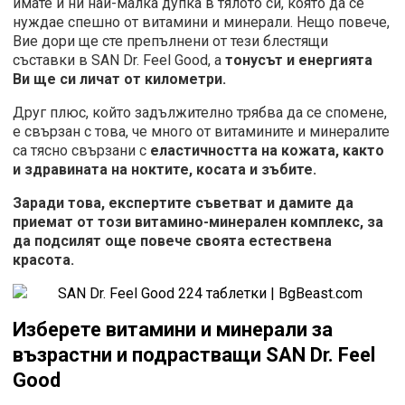
имате и ни най-малка дупка в тялото си, която да се
нуждае спешно от витамини и минерали. Нещо повече,
Вие дори ще сте препълнени от тези блестящи
съставки в SAN Dr. Feel Good, а
тонусът и енергията
Ви ще си личат от километри.
Друг плюс, който задължително трябва да се спомене,
е свързан с това, че много от витамините и минералите
са тясно свързани с
еластичността на кожата, както
и здравината на ноктите, косата и зъбите.
Заради това, експертите съветват и дамите да
приемат от този витамино-минерален комплекс, за
да подсилят още повече своята естествена
красота.
Изберете витамини и минерали за
възрастни и подрастващи
SAN Dr. Feel
Good