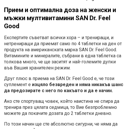
Прием и оптимална доза на женски и
мъжки мултивитамини
SAN Dr. Feel
Good
Експертите съветват всички хора – и трениращи, и
нетрениращи да приемат само по 4 таблетки на ден от
продукта на американската марка SAN Dr. Feel Good.
Витамините и минералите, събрани в една таблетка са
толкова много, че ще заситят и най-големите дупки
във Вашия хранителен режим.
Друг плюс в приема на SAN Dr. Feel Good е, че този
суплемент е
изцяло безвреден и няма никакъв шанс
да предозирате с него по какъвто и да е начин.
Ако сте спортуващ човек, който наистина не спира да
тренира през цялата седмица, то Вие безпроблемно
можете да покачите дозата до 2 таблетки дневно.
По този начин ще сте абсолютно сигурни, че няма да