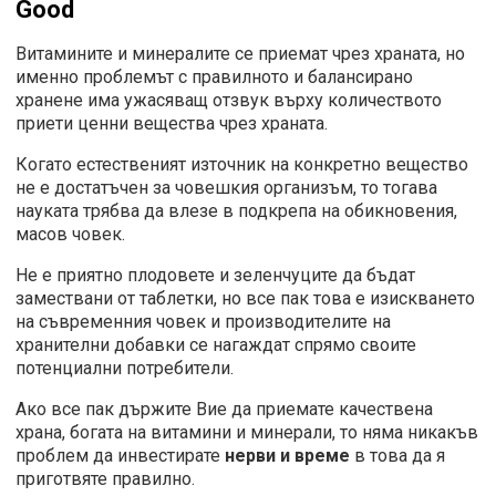
Good
Витамините и минералите се приемат чрез храната, но
именно проблемът с правилното и балансирано
хранене има ужасяващ отзвук върху количеството
приети ценни вещества чрез храната.
Когато естественият източник на конкретно вещество
не е достатъчен за човешкия организъм, то тогава
науката трябва да влезе в подкрепа на обикновения,
масов човек.
Не е приятно плодовете и зеленчуците да бъдат
замествани от таблетки, но все пак това е изискването
на съвременния човек и производителите на
хранителни добавки се нагаждат спрямо своите
потенциални потребители.
Ако все пак държите Вие да приемате качествена
храна, богата на витамини и минерали, то няма никакъв
проблем да инвестирате
нерви и време
в това да я
приготвяте правилно.