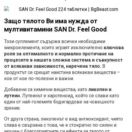
Защо тялото Ви има нужда от
мултивитамини
SAN Dr. Feel Good
Този суплемент съдържа всички необходими
микроелемента, които играят изключително
ключова
роля за оптималното и нормално протичане на
процесите в нашата сложна система и съвкупност
от всякакви зависимости, наречена тяло.
В
продуктът се срещат наистина всякакви вещества –
кое от кое по-полезни и важни.
Добавени са химични вещества, като
ликопен и
лутеин.
Лутеинът е каротеноид, който се слави като
един от най-големите бодигардове на човешкото
зрение.
От друга страна, ликопенът е вид антиоксидант, чиято
слава е свързана с това, че е стократно по-силен и
мощен с благоприятните си ефекти за тялото от