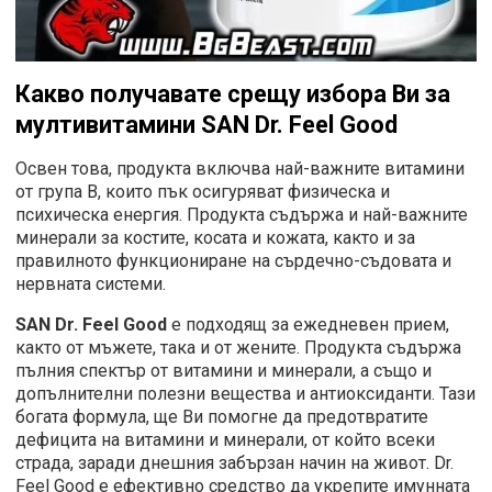
Какво получавате срещу избора Ви за
мултивитамини SAN Dr. Feel Good
Освен това, продукта включва най-важните витамини
от група В, които пък осигуряват физическа и
психическа енергия. Продукта съдържа и най-важните
минерали за костите, косата и кожата, както и за
правилното функциониране на сърдечно-съдовата и
нервната системи.
SAN Dr. Feel Good
е подходящ за ежедневен прием,
както от мъжете, така и от жените. Продукта съдържа
пълния спектър от витамини и минерали, а също и
допълнителни полезни вещества и антиоксиданти. Тази
богата формула, ще Ви помогне да предотвратите
дефицита на витамини и минерали, от който всеки
страда, заради днешния забързан начин на живот. Dr.
Feel Good е ефективно средство да укрепите имунната