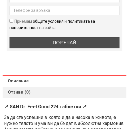
Good
224
таблетки
Приемам
общите условия
и
политиката за
поверителност
на сайта.
ПОРЪЧАЙ
Описание
Отзиви (0)
📍 SAN Dr. Feel Good 224 таблетки 📍
За да сте успешни в която и да е насока в живота, е
нужно тялото и ума ви да бъдат в абсолютна хармония.