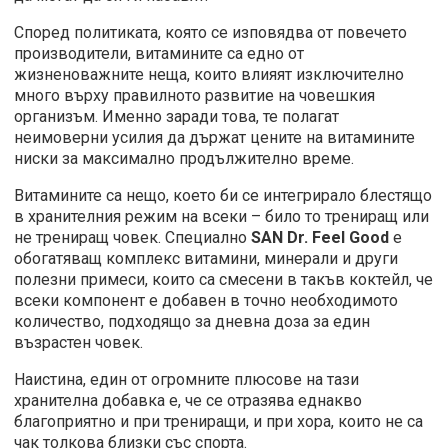
Според политиката, която се изповядва от повечето
производители, витамините са едно от
жизненоважните неща, които влияят изключително
много върху правилното развитие на човешкия
организъм. Именно заради това, те полагат
неимоверни усилия да държат цените на витамините
ниски за максимално продължително време.
Витамините са нещо, което би се интегрирало блестящо
в хранителния режим на всеки – било то трениращ или
не трениращ човек. Специално
SAN Dr. Feel Good
е
обогатяващ комплекс витамини, минерали и други
полезни примеси, които са смесени в такъв коктейл, че
всеки компонент е добавен в точно необходимото
количество, подходящо за дневна доза за един
възрастен човек.
Наистина, един от огромните плюсове на тази
хранителна добавка е, че се отразява еднакво
благоприятно и при трениращи, и при хора, които не са
чак толкова близки със спорта.