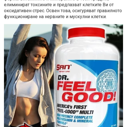
елиминират токсините и предпазват клетките Ви от
оксидативен стрес. Освен това, осигуряват правилното
функциониране на нервните и мускулни клетки.