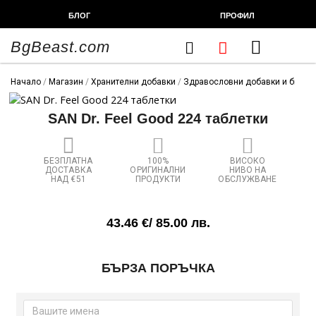
Skip
БЛОГ
ПРОФИЛ
to
content
BgBeast.com
Cart
FITNESS CHEF
ХРАНИТЕЛНИ ДОБАВКИ
СПОРТНИ СТОКИ
ФИТНЕС АКСЕСОАРИ
Начало
/
Магазин
/
Хранителни добавки
/
Здравословни добавки и билки
SAN Dr. Feel Good 224 таблетки
БЕЗПЛАТНА
100%
ВИСОКО
ДОСТАВКА
ОРИГИНАЛНИ
НИВО НА
НАД €51
ПРОДУКТИ
ОБСЛУЖВАНЕ
43.46
€
/ 85.00 лв.
количество
БЪРЗА ПОРЪЧКА
за
SAN
Dr.
Feel