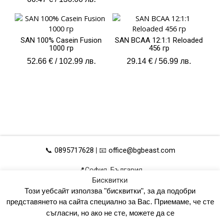
SAN 100% Casein Fusion
SAN BCAA 12:1:1 Reloaded
1000 гр
456 гр
52.66
€
/ 102.99 лв.
29.14
€
/ 56.99 лв.
📞 0895717628
| 📧
office@bgbeast.com
📍София, България
Бисквитки
ОБЩИ УСЛОВИЯ
УПРАВЛЕНИЕ НА ДАННИ
Този уебсайт използва "бисквитки", за да подобри
ПОЛИТИКА ЗА ПОВЕРИТЕЛНОСТ
КАРТА НА САЙТА
представянето на сайта специално за Вас. Приемаме, че сте
съгласни, но ако не сте, можете да се