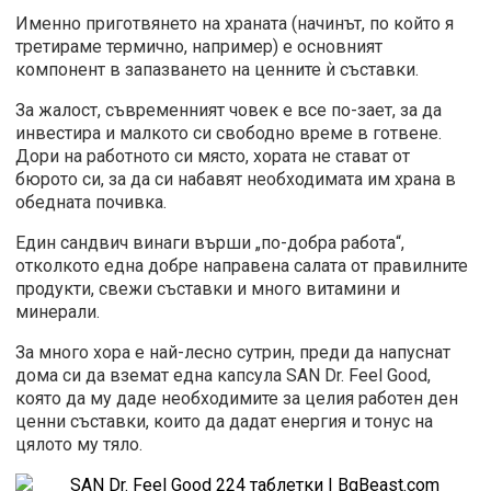
Именно приготвянето на храната (начинът, по който я
третираме термично, например) е основният
компонент в запазването на ценните ѝ съставки.
За жалост, съвременният човек е все по-зает, за да
инвестира и малкото си свободно време в готвене.
Дори на работното си място, хората не стават от
бюрото си, за да си набавят необходимата им храна в
обедната почивка.
Един сандвич винаги върши „по-добра работа“,
отколкото една добре направена салата от правилните
продукти, свежи съставки и много витамини и
минерали.
За много хора е най-лесно сутрин, преди да напуснат
дома си да вземат една капсула SAN Dr. Feel Good,
която да му даде необходимите за целия работен ден
ценни съставки, които да дадат енергия и тонус на
цялото му тяло.