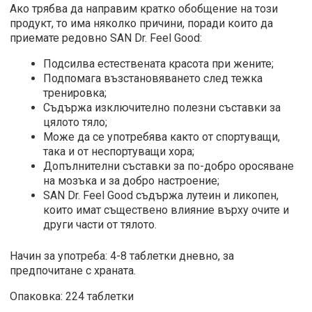
Ако трябва да направим кратко обобщение на този
продукт, то има няколко причини, поради които да
приемате редовно SAN Dr. Feel Good:
Подсилва естествената красота при жените;
Подпомага възстановяването след тежка
тренировка;
Съдържа изключително полезни съставки за
цялото тяло;
Може да се употребява както от спортуващи,
така и от неспортуващи хора;
Допълнителни съставки за по-добро оросяване
на мозъка и за добро настроение;
SAN Dr. Feel Good съдържа лутеин и ликопен,
които имат съществено влияние върху очите и
други части от тялото.
Начин за употреба: 4-8 таблетки дневно, за
предпочитане с храната.
Опаковка: 224 таблетки