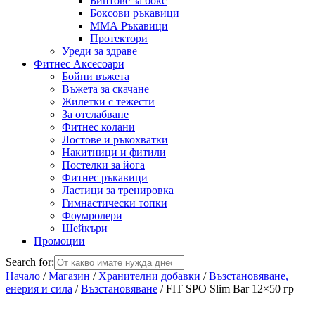
Бинтове за бокс
Боксови ръкавици
ММА Ръкавици
Протектори
Уреди за здраве
Фитнес Аксесоари
Бойни въжета
Въжета за скачане
Жилетки с тежести
За отслабване
Фитнес колани
Лостове и ръкохватки
Накитници и фитили
Постелки за йога
Фитнес ръкавици
Ластици за тренировка
Гимнастически топки
Фоумролери
Шейкъри
Промоции
Search for:
Начало
/
Магазин
/
Хранителни добавки
/
Възстановяване,
енерия и сила
/
Възстановяване
/ FIT SPO Slim Bar 12×50 гр