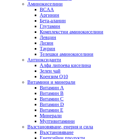
Аминокиселини
BCAA
Аргинин
Бета-аланин
Глутамин
Комплекстни аминокиселини
Левцин
Лизин
Таурин
Телешки аминокиселини
Антиоксиданти
Алфа липоева киселина
Зелен чай
Коензим Q10
Витамини и минерали
Витамин А
Витамин B
Витамин C
Витамин D
Витамин E
Минерали
Мултивитамини
Възстановяване, енерия и сила
Възстановяване
Енергийни продукти