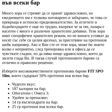
във всеки бар
Много хора се стремят да се хранят здравословно, но
ежедневието им е толкова натоварено и забързано, че това се
превръща в истинско предизвикателство. За атлетите и
бодибилдърите е още по трудно, въпреки че за тях, пазара е
наситен с много и различни хранителни добавки. Тези хора
имат специфичен хранителен режим, но не винаги успяват да
носят със себе си целия арсенал, за приготвяне на протеинов
шейк например. Ако и Вие сте от тези хора, може би знаете
колко е неприятно, след тренировка или в офиса да се
чувствате гладни, но да няма нищо здравословно, което да
засити глада Ви. В такъв случай протеиновите барове са
отлично и правилно решение.
Изберете висококачествените протеинови барове
FIT SPO
Slim
, които съдържат 50% протеини във всеки бар.
Чудесен вкус;
187 калории на бар;
Обогатени с Омега 3;
Удобен за пренасяне;
14 гр въглехидрати на бар;
25 гр протеини във всеки бар.