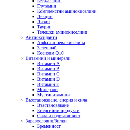
Бета-аланин
Глутамин
Комплекстни аминокиселини
Левцин
Лизин
Таурин
Телешки аминокиселини
Антиоксиданти
Алфа липоева киселина
Зелен чай
Коензим Q10
Витамини и минерали
Витамин А
Витамин B
Витамин C
Витамин D
Витамин E
Минерали
Мултивитамини
Възстановяване, енерия и сила
Възстановяване
Енергийни продукти
Сила и издръжливост
Здравословни/билки
Бременност