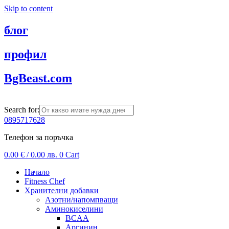
Skip to content
блог
профил
BgBeast.com
Search for:
0895717628
Телефон за поръчка
0.00
€
/ 0.00 лв.
0
Cart
Начало
Fitness Chef
Хранителни добавки
Азотни/напомпващи
Аминокиселини
BCAA
Аргинин