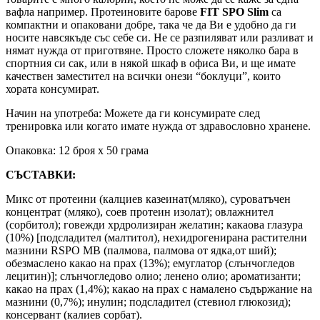
вафла например. Протеиновите барове
FIT SPO Slim
са
компактни и опаковани добре, така че да Ви е удобно да ги
носите навсякъде със себе си. Не се разпиляват или разливат и
нямат нужда от приготвяне. Просто сложете няколко бара в
спортния си сак, или в някой шкаф в офиса Ви, и ще имате
качествен заместител на всички онези “боклуци”, които
хората консумират.
Начин на употреба: Можете да ги консумирате след
тренировка или когато имате нужда от здравословно хранене.
Опаковка: 12 броя х 50 грама
СЪСТАВКИ:
Микс от протеини (калциев казеинат(мляко), суроватъчен
концентрат (мляко), соев протеин изолат); овлажнител
(сорбитол); говежди хрдролизиран желатин; какаова глазура
(10%) [подсладител (малтитол), нехидрогенирана растителни
мазнини RSPO MB (палмовa, палмова от ядка,от ший);
обезмаслено какао на прах (13%); емуглатор (слънчогледов
лецитин)]; слънчогледово олио; ленено олио; ароматизанти;
какао на прах (1,4%); какао на прах с намалено съдържание на
мазнини (0,7%); инулин; подсладител (стевиол глюкозид);
консервант (калиев сорбат).