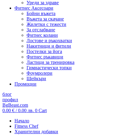
Уреди за здраве
Фитнес Аксесоари
Бойни въжета
Въжета за скачане
Жилетки с тежести
За отслабване
Фитнес колани
Лостове и ръкохватки
Накитници и фитили
Постелки за йога
Фитнес ръкавици
Ластици за тренировка
Гимнастически топки
Фоумролери
Шейкъри
Промоции
блог
профил
BgBeast.com
0.00
€
/ 0.00 лв.
0
Cart
Начало
Fitness Chef
Хранителни добавки