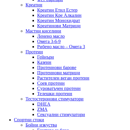
Креатин
Креатин Етил Естер
Креатин Кре Алкалин
Креатин Монохидрат
Креатинови Матрици
Мастни киселини
Ленено масло
Омега 3-6-9
Рибено масло – Омега 3
Протеин
Гейнъри
Казеин
Протеинови барове
Протеинови матрици
Растителен веган протеин
Соев протеин
Суроватъчен протеин
Телешки протеин
Тестостеронови стимулатори
DHEA
ZMA
Сексуални стимулатори
Спортни стоки
Бойни изкуства