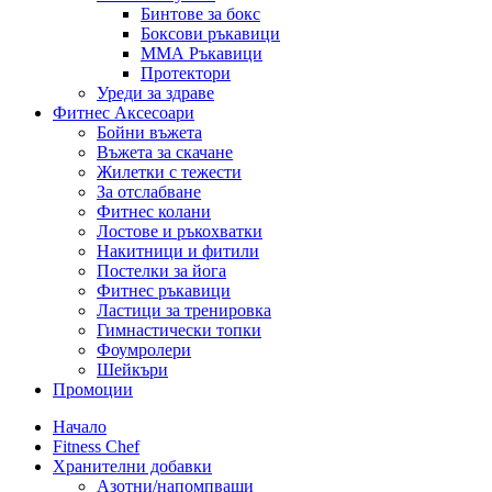
Бинтове за бокс
Боксови ръкавици
ММА Ръкавици
Протектори
Уреди за здраве
Фитнес Аксесоари
Бойни въжета
Въжета за скачане
Жилетки с тежести
За отслабване
Фитнес колани
Лостове и ръкохватки
Накитници и фитили
Постелки за йога
Фитнес ръкавици
Ластици за тренировка
Гимнастически топки
Фоумролери
Шейкъри
Промоции
Начало
Fitness Chef
Хранителни добавки
Азотни/напомпващи