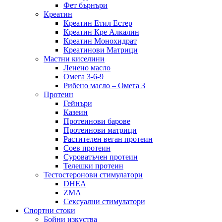
Фет бърнъри
Креатин
Креатин Етил Естер
Креатин Кре Алкалин
Креатин Монохидрат
Креатинови Матрици
Мастни киселини
Ленено масло
Омега 3-6-9
Рибено масло – Омега 3
Протеин
Гейнъри
Казеин
Протеинови барове
Протеинови матрици
Растителен веган протеин
Соев протеин
Суроватъчен протеин
Телешки протеин
Тестостеронови стимулатори
DHEA
ZMA
Сексуални стимулатори
Спортни стоки
Бойни изкуства