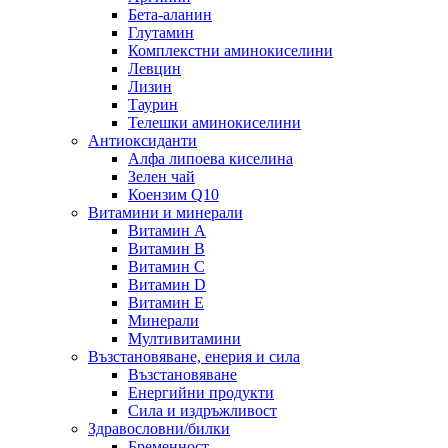
Бета-аланин
Глутамин
Комплекстни аминокиселини
Левцин
Лизин
Таурин
Телешки аминокиселини
Антиоксиданти
Алфа липоева киселина
Зелен чай
Коензим Q10
Витамини и минерали
Витамин А
Витамин B
Витамин C
Витамин D
Витамин E
Минерали
Мултивитамини
Възстановяване, енерия и сила
Възстановяване
Енергийни продукти
Сила и издръжливост
Здравословни/билки
Бременност