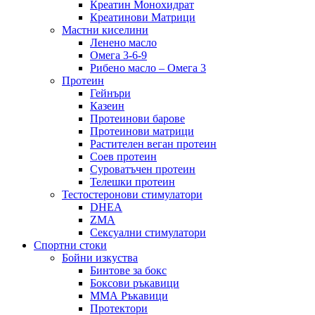
Креатин Монохидрат
Креатинови Матрици
Мастни киселини
Ленено масло
Омега 3-6-9
Рибено масло – Омега 3
Протеин
Гейнъри
Казеин
Протеинови барове
Протеинови матрици
Растителен веган протеин
Соев протеин
Суроватъчен протеин
Телешки протеин
Тестостеронови стимулатори
DHEA
ZMA
Сексуални стимулатори
Спортни стоки
Бойни изкуства
Бинтове за бокс
Боксови ръкавици
ММА Ръкавици
Протектори