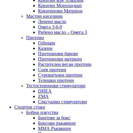
Креатин Кре Алкалин
Креатин Монохидрат
Креатинови Матрици
Мастни киселини
Ленено масло
Омега 3-6-9
Рибено масло – Омега 3
Протеин
Гейнъри
Казеин
Протеинови барове
Протеинови матрици
Растителен веган протеин
Соев протеин
Суроватъчен протеин
Телешки протеин
Тестостеронови стимулатори
DHEA
ZMA
Сексуални стимулатори
Спортни стоки
Бойни изкуства
Бинтове за бокс
Боксови ръкавици
ММА Ръкавици