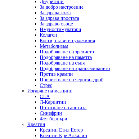
Диуретици
За добро настроение
За здрава кожа
За здрава простата
За здраво сърце
Имуностимулатори
Колаген
Кости, стави и сухожилия
Метаболизъм
Подобряване на зрението
Подобряване на паметта
Подобряване на съня
Подобряване на храносмилането
Против крампи
Прочистване на черният дроб
Стрес
Изгаряне на мазнини
CLA
Л-Карнитин
Потискане на апетита
Синефрин
Фет бърнъри
Креатин
Креатин Етил Естер
Креатин Кре Алкалин