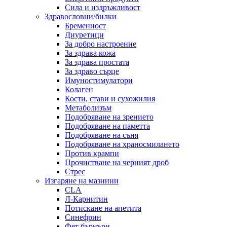
Сила и издръжливост
Здравословни/билки
Бременност
Диуретици
За добро настроение
За здрава кожа
За здрава простата
За здраво сърце
Имуностимулатори
Колаген
Кости, стави и сухожилия
Метаболизъм
Подобряване на зрението
Подобряване на паметта
Подобряване на съня
Подобряване на храносмилането
Против крампи
Прочистване на черният дроб
Стрес
Изгаряне на мазнини
CLA
Л-Карнитин
Потискане на апетита
Синефрин
Фет бърнъри