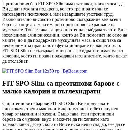
Протеиновия бар FIT SPO Slim има съставки, които могат да
Ви дадат нужната подкрепа, когато тренирате или се
натоварвате психически, или извършвате умствен труд.
Изключително високото протеиново съдържание във всеки
бар е гаранция за максимално протеиново захранване на
мускулите. Това е така, защото протеина снабдява тялото Ви с
незаменими аминокиселини, които да Ви помогнат не само да
качите, но и да поддържате мускулната маса, а също така са
необходими за правилното функциониране на вашето тяло.
FIT SPO Slim не съдържат много въглехидрати и имат малко
калории, което ги прави подходящи и за атлетите, които искат
да отслабнат.
FIT SPO Slim са преотинови барове с
малко калории и въглехидрати
С протеиновите барове FIT SPO Slim Вие получавате
висококачествени макро- и микро-нутриенти без ненужен
товар от мазнини и захари. Също така, тези протеинови
барове са с чудесен вкус и можете да ги хапвате като
здравословен десерт, когато Ви се иска нещо сладко, без да се
товарите с много калории, което не може да се каже за една