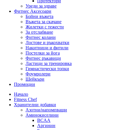
Протектори
Уреди за здраве
Фитнес Аксесоари
Бойни въжета
Въжета за скачане
Жилетки с тежести
За отслабване
Фитнес колани
Лостове и ръкохватки
Накитници и фитили
Постелки за йога
Фитнес ръкавици
Ластици за тренировка
Гимнастически топки
Фоумролери
Шейкъри
Промоции
Начало
Fitness Chef
Хранителни добавки
Азотни/напомпващи
Аминокиселини
BCAA
Аргинин