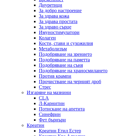
Диуретици
За добро настроение
За здрава кожа
За здрава простата
За здраво сърце
Имуностимулатори
Колаген
Кости, стави и сухожилия
Метаболизъм
Подобряване на зрението
Подобряване на паметта
Подобряване на съня
Подобряване на храносмилането
Против крампи
Прочистване на черният дроб
Стрес
Изгаряне на мазнини
CLA
Л-Карнитин
Потискане на апетита
Синефрин
Фет бърнъри
Креатин
Креатин Етил Естер