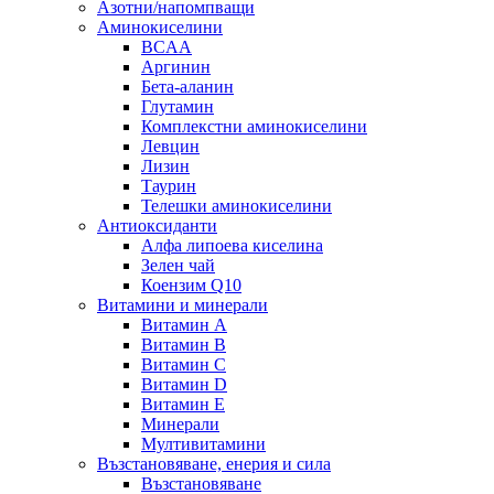
Азотни/напомпващи
Аминокиселини
BCAA
Аргинин
Бета-аланин
Глутамин
Комплекстни аминокиселини
Левцин
Лизин
Таурин
Телешки аминокиселини
Антиоксиданти
Алфа липоева киселина
Зелен чай
Коензим Q10
Витамини и минерали
Витамин А
Витамин B
Витамин C
Витамин D
Витамин E
Минерали
Мултивитамини
Възстановяване, енерия и сила
Възстановяване