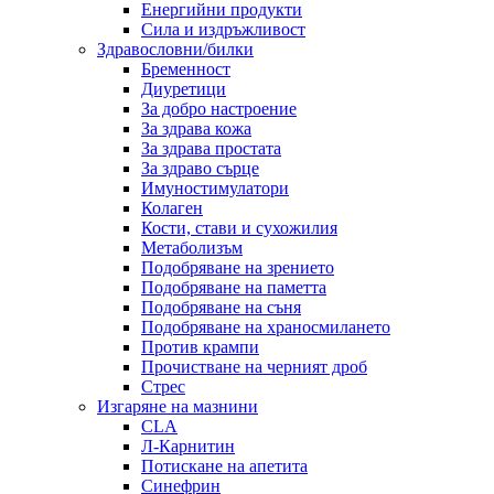
Енергийни продукти
Сила и издръжливост
Здравословни/билки
Бременност
Диуретици
За добро настроение
За здрава кожа
За здрава простата
За здраво сърце
Имуностимулатори
Колаген
Кости, стави и сухожилия
Метаболизъм
Подобряване на зрението
Подобряване на паметта
Подобряване на съня
Подобряване на храносмилането
Против крампи
Прочистване на черният дроб
Стрес
Изгаряне на мазнини
CLA
Л-Карнитин
Потискане на апетита
Синефрин