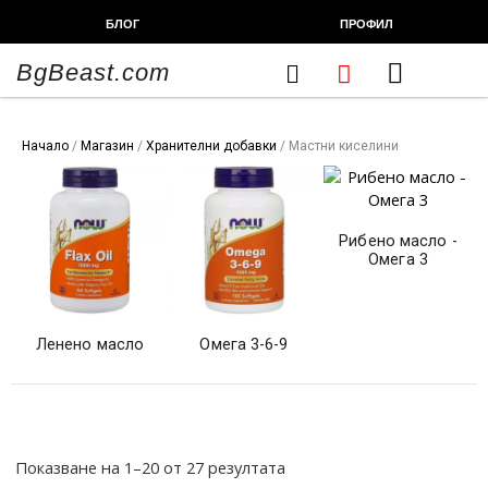
Skip
БЛОГ
ПРОФИЛ
to
content
BgBeast.com
Cart
ХРАНИТЕЛНИ ДОБАВКИ
СПОРТНИ СТОКИ
ФИТНЕС АКСЕСОАРИ
Начало
/
Магазин
/
Хранителни добавки
/ Мастни киселини
Рибено масло -
Омега 3
Ленено масло
Омега 3-6-9
Sorted
by
popularity
Показване на 1–20 от 27 резултата