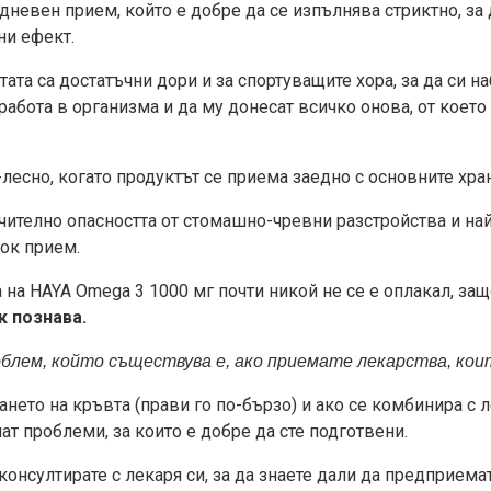
дневен прием, който е добре да се изпълнява стриктно, за 
ни ефект.
тата са достатъчни дори и за спортуващите хора, за да си 
работа в организма и да му донесат всичко онова, от което
лесно, когато продуктът се приема заедно с основните хран
чително опасността от стомашно-чревни разстройства и най
ок прием.
 на HAYA Omega 3 1000 мг почти никой не се е оплакал, защ
к познава.
лем, който съществува е, ако приемате лекарства, кои
нето на кръвта (прави го по-бързо) и ако се комбинира с 
т проблеми, за които е добре да сте подготвени.
 консултирате с лекаря си, за да знаете дали да предприема