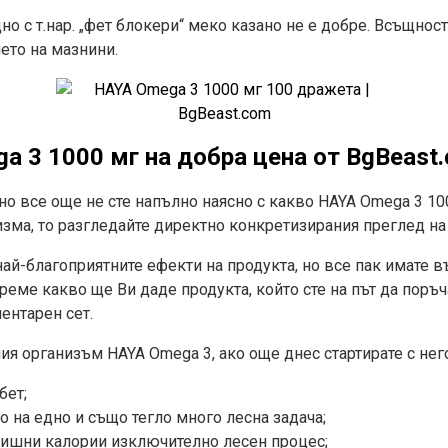
о с т.нар. „фет блокери“ меко казано не е добре. Всъщност
ето на мазнини.
a 3 1000 мг на добра цена
от
BgBeast
 но все още не сте напълно наясно с какво HAYA Omega 3 1
зма, то разгледайте директно конкретизирания преглед на
ай-благоприятните ефекти на продукта, но все пак имате 
еме какво ще Ви даде продукта, който сте на път да поръча
ентарен сет.
ия организъм HAYA Omega 3, ако още днес стартирате с не
бет;
на едно и също тегло много лесна задача;
лишни калории изключително лесен процес;