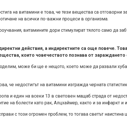
стига на витамини е това, че тези вещества са отговорни 
ротичане на всички по-важни процеси в организма.
оучвания, витамините дори стимулират тялото само да забъ
 директни действия, а индиректните са още повече. Тов
вещества, които човечеството познава от зараждането 
поделим, може би ще е нещото, което може да развали хуба
това, че недостигът на витамини изгражда черната статисти
ропа и един на всеки 13 в световен мащаб страда от недос
тие на болести като рак, Алцхаймер, както и за инфаркт и и
справи с този огромен проблем, то тогава светът наистина 