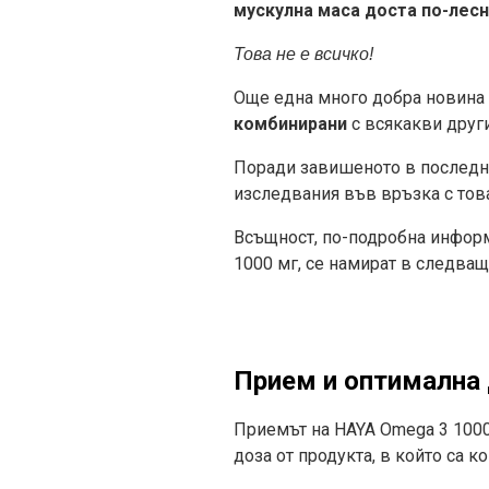
мускулна маса доста по-лесн
Това не е всичко!
Още една много добра новина з
комбинирани
с всякакви други
Поради завишеното в последнит
изследвания във връзка с това
Всъщност, по-подробна информ
1000 мг, се намират в следваща
Прием и оптимална 
Приемът на HAYA Omega 3 1000 
доза от продукта, в който са 