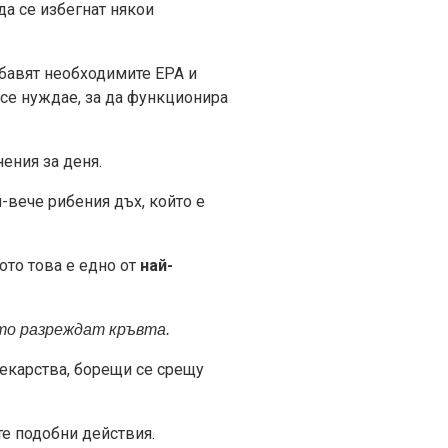
да се избегнат някои
набавят необходимите EPA и
 се нуждае, за да функционира
ения за деня.
-вече рибения дъх, който е
ото това е едно от
най-
то разреждат кръвта.
лекарства, борещи се срещу
те подобни действия.