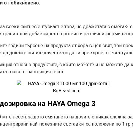
и от обикновено.
а всеки фитнес ентусиаст е това, че дражетата с омега-3 
 хранителни добавки, като протеин и различни форми на кр
е години търсене на продукта от хора в цял свят, той пр
 да докаже своите качества и да ги превърне от евентуалн
ация относно продуктите, с които можете и не можете да
та точка от настоящия текст.
дозировка на HAYA
Omega 3
мг е лесен, защото смятането на дозите е никак сложна за
концентрирани най-полезните съставки, са положени по 1 гр