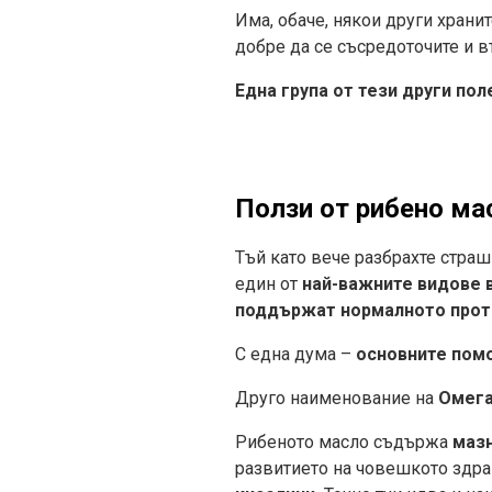
Има, обаче, някои други храни
добре да се съсредоточите и в
Една група от тези други по
Ползи от рибено ма
Тъй като вече разбрахте страш
един от
най-важните видове 
поддържат нормалното проти
С една дума –
основните пом
Друго наименование на
Омега
Рибеното масло съдържа
маз
развитието на човешкото здр