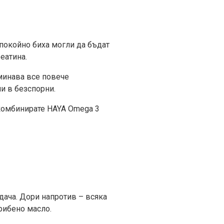
спокойно биха могли да бъдат
еатина.
еминава все повече
и в безспорни.
 комбинирате HAYA Omega 3
дача. Дори напротив – всяка
 рибено масло.