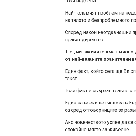
този недостиг.
Най-големият проблем на недо
на тялото и безпроблемното п
Според някои неотдавнашни пр
правят директно.
Т.е., витамините имат много
от най-важните хранителни 
Един факт, който сега ще Ви с
текст.
Този факт е свързан главно с 
Един на всеки пет човека в Ев
са сред отговорниците за разви
Ако човечеството успее да се 
спокойно място за живеене.