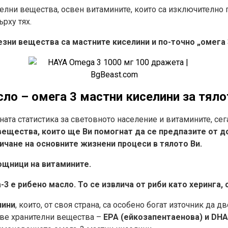
телни вещества, освен витамините, които са изключително 
ърху тях.
лезни вещества са мастните киселини и по-точно „омега 
сло – омега 3 мастни киселини за тяло
ната статистика за световното население и витамините, сег
вещества,
които ще Ви помогнат да се предпазите от д
чане на основните жизнени процеси в тялото Ви.
ощници на витамините.
-3 е рибено масло.
То се извлича от риби като херинга, 
нини
, които, от своя страна, са особено богат източник да д
аве хранителни вещества –
ЕРА (ейкозапентаенова) и
DH