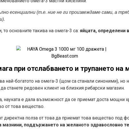
именованието омега-3 мастни киселини.
лно есенциални (т.е. ние не ги произвеждаме сами, а тряб
и).
, то основните такива на омега-3 са:
яйцата, определени 
ага при отслабването и трупането на 
ава най-богатото на омега-3 (щом са станали синоними), но 
 да станете редовен клиент на близкия рибарски магазин.
ата, науката е дала възможност да се приемат доста мощни 
о от това вещество.
т директна полза от това да приемат това вещество под ф
а мазнини, поддържането на желаното здравословно те