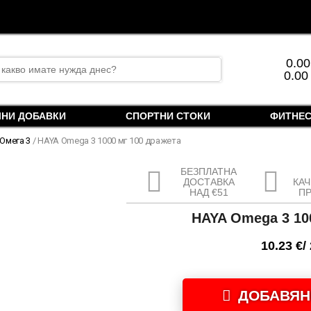
rch
0.0
0.00
ЛНИ ДОБАВКИ
СПОРТНИ СТОКИ
ФИТНЕС
 Омега 3
/ HAYA Omega 3 1000 мг 100 дражета
БЕЗПЛАТНА
ДОСТАВКА
КА
НАД €51
П
HAYA Omega 3 10
10.23
€
/
количество
за
ДОБАВЯН
HAYA