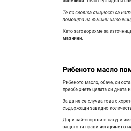
киселини.
Точно тук идва и на
Те по своята същност са напъ
помощта на външни източниц
Като заговорихме за източници
мазнини.
Рибеното масло пом
Рибеното масло, обаче, си ост
преобърнете цялата си диета и
За да не се случва това с хор
съдържащи завидно количеств
Дори най-спортните натури има
защото тя прави
изгарянето н