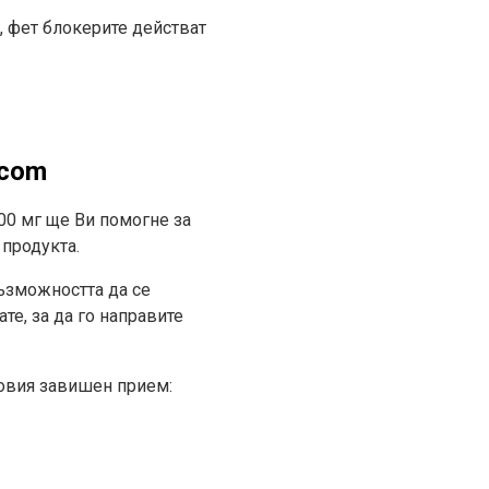
, фет блокерите действат
.com
000 мг ще Ви помогне за
 продукта.
възможността да се
те, за да го направите
говия завишен прием: