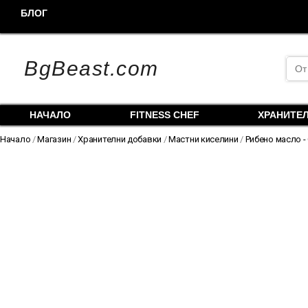
Skip
БЛОГ
to
content
Sea
BgBeast.com
for:
НАЧАЛО
FITNESS CHEF
ХРАНИТЕ
Начало
/
Магазин
/
Хранителни добавки
/
Мастни киселини
/
Рибено масло -