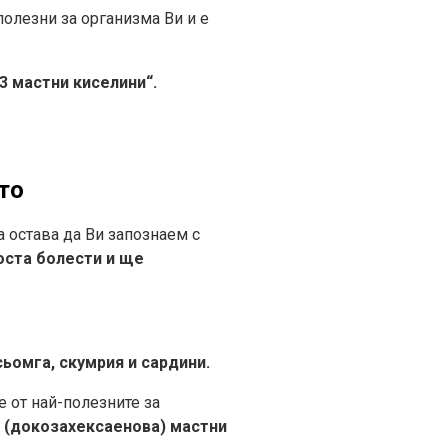
полезни за организма Ви и е
3 мастни киселини“.
то
а остава да Ви запознаем с
оста болести и ще
сьомга, скумрия и сардини.
ве от най-полезните за
A
(докозахексаенова) мастни