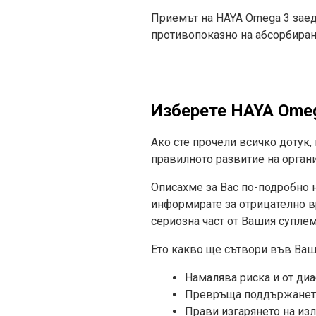
Приемът на HAYA Omega 3 заедн
противопоказно на абсорбиран
Изберете HAYA
Omeg
Ако сте прочели всичко дотук,
правилното развитие на органи
Описахме за Вас по-подробно н
информирате за отрицателно вр
сериозна част от Вашия суплем
Ето какво ще сътвори във Ваш
Намалява риска и от диа
Превръща поддържането 
Прави изгарянето на из