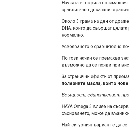
Науката е открила оптималния 
сравнително доказани странич
Около 3 грама на ден от драже
DHA, които да свършат цялата 
нормално.
Усвояването е сравнително по-
По този начин се премахва зна
възможно да се появи при вис
За странични ефекти от приема
полезните масла, които чове
Всъщност, единственият проб
HAYA Omega 3 влияе на съсирва
съсирването, може да възникна
Най-сигурният вариант е да се