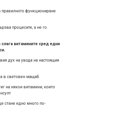
за правилното функциониране
рзва процесите, а не го
а слага витамините сред едни
си.
вия дух на увода на настоящия
ка в световен мащаб.
тиг на някои витамини, които
нсулт.
ще стане едно много по-