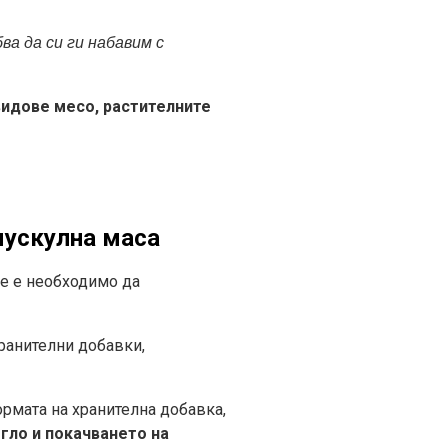
ва да си ги набавим с
видове месо, растителните
мускулна маса
не е необходимо да
хранителни добавки,
ормата на хранителна добавка,
гло и покачването на