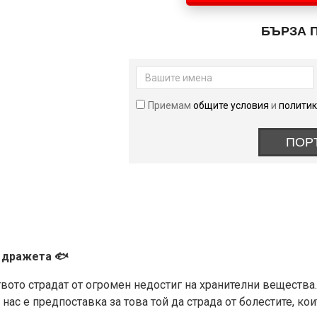
Omega
3
БЪРЗА 
1000
мг
100
дражета
Приемам
общите условия
и
политик
ПОР
0 дражета 🐟
твото страдат от огромен недостиг на хранителни вещества.
нас е предпоставка за това той да страда от болестите, ко