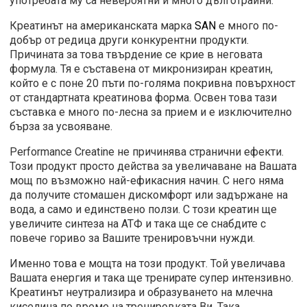
употребата му са невероятни и много дълготрайни.
Креатинът на американската марка
SAN
е много по-
добър от редица други конкурентни продукти.
Причината за това твърдение се крие в неговата
формула. Тя е съставена от микронизиран креатин,
който е с поне 20 пъти по-голяма покривна повърхност
от стандартната креатинова форма. Освен това тази
съставка е много по-лесна за прием и е изключително
бърза за усвояване.
Performance Creatine не причинява странични ефекти.
Този продукт просто действа за увеличаване на Вашата
мощ по възможно най-ефикасния начин. С него няма
да получите стомашен дискомфорт или задържане на
вода, а само и единствено ползи. С този креатин ще
увеличите синтеза на АТФ и така ще се снабдите с
повече гориво за Вашите тренировъчни нужди.
Именно това е мощта на този продукт. Той увеличава
Вашата енергия и така ще тренирате супер интензивно.
Креатинът неутрализира и образуването на млечна
киселина по време на тренировката Ви. Така