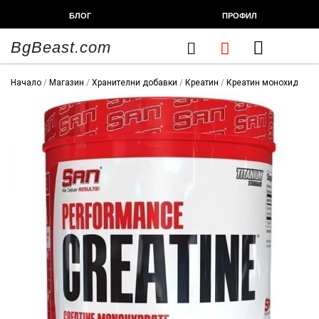
Skip
БЛОГ
ПРОФИЛ
to
content
BgBeast.com
Cart
FITNESS CHEF
ХРАНИТЕЛНИ ДОБАВКИ
СПОРТНИ СТОКИ
ФИТНЕС АКСЕСОАРИ
Начало
/
Магазин
/
Хранителни добавки
/
Креатин
/
Креатин монохидрат
/