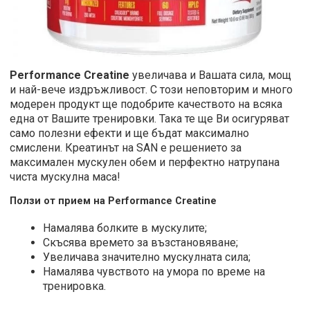
Performance Creatine
увеличава и Вашата сила, мощ
и най-вече издръжливост. С този неповторим и много
модерен продукт ще подобрите качеството на всяка
една от Вашите тренировки. Така те ще Ви осигуряват
само полезни ефекти и ще бъдат максимално
смислени. Креатинът на SAN е решението за
максимален мускулен обем и перфектно натрупана
чиста мускулна маса!
Ползи от прием на Performance Creatine
Намалява болките в мускулите;
Скъсява времето за възстановяване;
Увеличава значително мускулната сила;
Намалява чувството на умора по време на
тренировка.