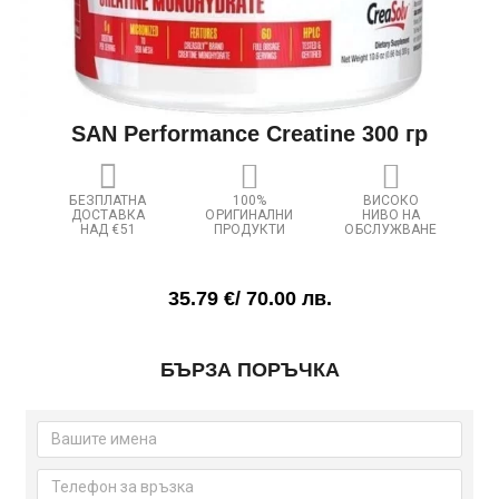
SAN Performance Creatine 300 гр
БЕЗПЛАТНА
100%
ВИСОКО
ДОСТАВКА
ОРИГИНАЛНИ
НИВО НА
НАД €51
ПРОДУКТИ
ОБСЛУЖВАНЕ
35.79
€
/ 70.00 лв.
количество
БЪРЗА ПОРЪЧКА
за
SAN
Performance
Creatine
300
гр