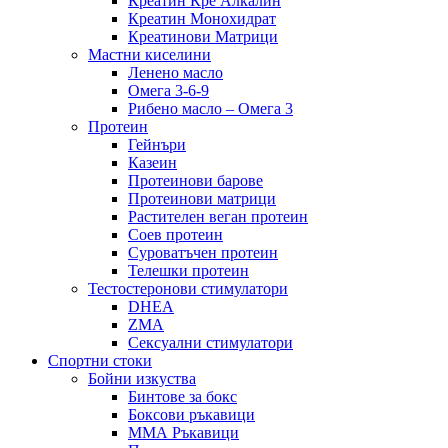
Креатин Кре Алкалин
Креатин Монохидрат
Креатинови Матрици
Мастни киселини
Ленено масло
Омега 3-6-9
Рибено масло – Омега 3
Протеин
Гейнъри
Казеин
Протеинови барове
Протеинови матрици
Растителен веган протеин
Соев протеин
Суроватъчен протеин
Телешки протеин
Тестостеронови стимулатори
DHEA
ZMA
Сексуални стимулатори
Спортни стоки
Бойни изкуства
Бинтове за бокс
Боксови ръкавици
ММА Ръкавици