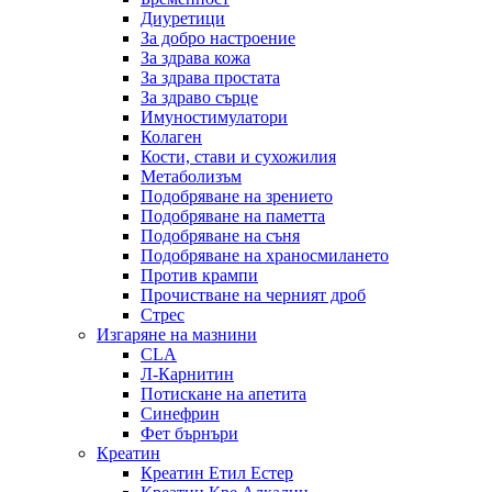
Диуретици
За добро настроение
За здрава кожа
За здрава простата
За здраво сърце
Имуностимулатори
Колаген
Кости, стави и сухожилия
Метаболизъм
Подобряване на зрението
Подобряване на паметта
Подобряване на съня
Подобряване на храносмилането
Против крампи
Прочистване на черният дроб
Стрес
Изгаряне на мазнини
CLA
Л-Карнитин
Потискане на апетита
Синефрин
Фет бърнъри
Креатин
Креатин Етил Естер