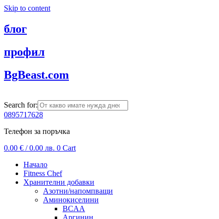
Skip to content
блог
профил
BgBeast.com
Search for:
0895717628
Телефон за поръчка
0.00
€
/ 0.00 лв.
0
Cart
Начало
Fitness Chef
Хранителни добавки
Азотни/напомпващи
Аминокиселини
BCAA
Аргинин