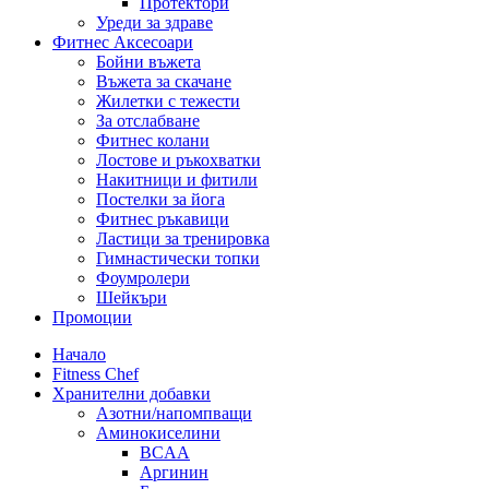
Протектори
Уреди за здраве
Фитнес Аксесоари
Бойни въжета
Въжета за скачане
Жилетки с тежести
За отслабване
Фитнес колани
Лостове и ръкохватки
Накитници и фитили
Постелки за йога
Фитнес ръкавици
Ластици за тренировка
Гимнастически топки
Фоумролери
Шейкъри
Промоции
Начало
Fitness Chef
Хранителни добавки
Азотни/напомпващи
Аминокиселини
BCAA
Аргинин