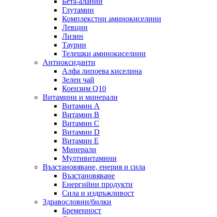
Бета-аланин
Глутамин
Комплекстни аминокиселини
Левцин
Лизин
Таурин
Телешки аминокиселини
Антиоксиданти
Алфа липоева киселина
Зелен чай
Коензим Q10
Витамини и минерали
Витамин А
Витамин B
Витамин C
Витамин D
Витамин E
Минерали
Мултивитамини
Възстановяване, енерия и сила
Възстановяване
Енергийни продукти
Сила и издръжливост
Здравословни/билки
Бременност