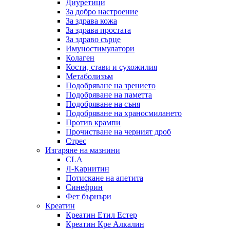
Диуретици
За добро настроение
За здрава кожа
За здрава простата
За здраво сърце
Имуностимулатори
Колаген
Кости, стави и сухожилия
Метаболизъм
Подобряване на зрението
Подобряване на паметта
Подобряване на съня
Подобряване на храносмилането
Против крампи
Прочистване на черният дроб
Стрес
Изгаряне на мазнини
CLA
Л-Карнитин
Потискане на апетита
Синефрин
Фет бърнъри
Креатин
Креатин Етил Естер
Креатин Кре Алкалин