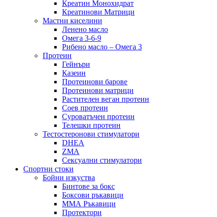
Креатин Монохидрат
Креатинови Матрици
Мастни киселини
Ленено масло
Омега 3-6-9
Рибено масло – Омега 3
Протеин
Гейнъри
Казеин
Протеинови барове
Протеинови матрици
Растителен веган протеин
Соев протеин
Суроватъчен протеин
Телешки протеин
Тестостеронови стимулатори
DHEA
ZMA
Сексуални стимулатори
Спортни стоки
Бойни изкуства
Бинтове за бокс
Боксови ръкавици
ММА Ръкавици
Протектори