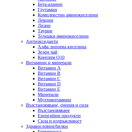
Бета-аланин
Глутамин
Комплекстни аминокиселини
Левцин
Лизин
Таурин
Телешки аминокиселини
Антиоксиданти
Алфа липоева киселина
Зелен чай
Коензим Q10
Витамини и минерали
Витамин А
Витамин B
Витамин C
Витамин D
Витамин E
Минерали
Мултивитамини
Възстановяване, енерия и сила
Възстановяване
Енергийни продукти
Сила и издръжливост
Здравословни/билки
Бременност