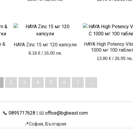
m &
HAYA High Potency Vit
HAYA Zinc 15 мг 120 капсули
1000 мг 100 табле
8.18
€
/ 16.00 лв.
13.80
€
/ 26.99 лв.
2
3
4
5
6
7
→
📞 0895717628
| 📧
office@bgbeast.com
📍София, България