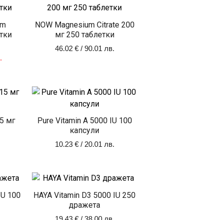
price
цена
was:
е:
11.25 €
9.71 €
um
NOW Magnesium Citrate 200
/
/
етки
мг 250 таблетки
22.00 лв..
18.99 лв..
46.02
€
/ 90.01 лв.
.
15 мг
Pure Vitamin A 5000 IU 100
капсули
10.23
€
/ 20.01 лв.
IU 100
HAYA Vitamin D3 5000 IU 250
дражета
19.43
€
/ 38.00 лв.