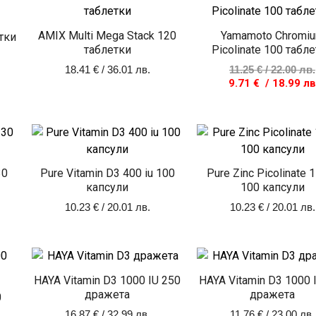
AMIX Multi Mega Stack 120
Yamamoto Chromi
тки
таблетки
Picolinate 100 табл
18.41
€
/ 36.01 лв.
11.25
€
/ 22.00 лв.
9.71
€
/ 18.99 лв
30
Pure Vitamin D3 400 iu 100
Pure Zinc Picolinate 
капсули
100 капсули
10.23
€
/ 20.01 лв.
10.23
€
/ 20.01 лв.
HAYA Vitamin D3 1000 IU 250
HAYA Vitamin D3 1000 
дражета
дражета
0
16.87
€
/ 32.99 лв.
11.76
€
/ 23.00 лв.