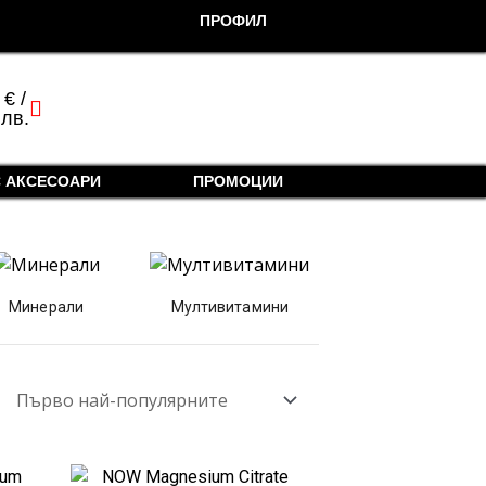
ПРОФИЛ
0
€
/
cart
 лв.
 АКСЕСОАРИ
ПРОМОЦИИ
Минерали
Мултивитамини
Original
Текущата