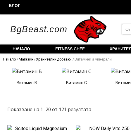
Skip
БЛОГ
to
content
Sea
BgBeast.com
for:
НАЧАЛО
FITNESS CHEF
ХРАНИТЕ
Начало
/
Магазин
/
Хранителни добавки
/ Витамини и минерали
Витамин B
Витамин C
Витами
Sorted
by
popularity
Показване на 1–20 от 121 резултата