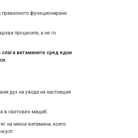
за правилното функциониране
рзва процесите, а не го
а слага витамините сред едни
си.
вия дух на увода на настоящия
ка в световен мащаб.
тиг на някои витамини, които
нсулт.