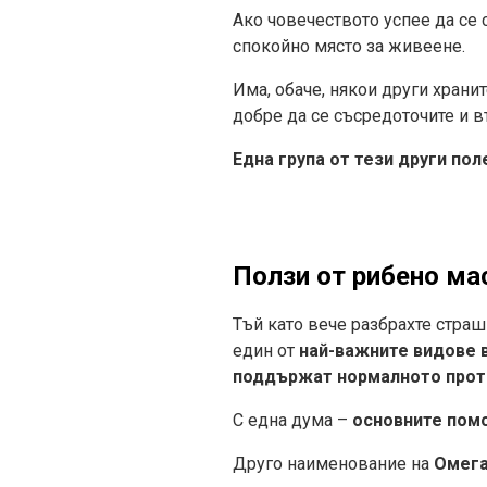
Ако човечеството успее да се 
спокойно място за живеене.
Има, обаче, някои други храни
добре да се съсредоточите и в
Една група от тези други по
Ползи от рибено ма
Тъй като вече разбрахте страш
един от
най-важните видове 
поддържат нормалното проти
С една дума –
основните пом
Друго наименование на
Омега