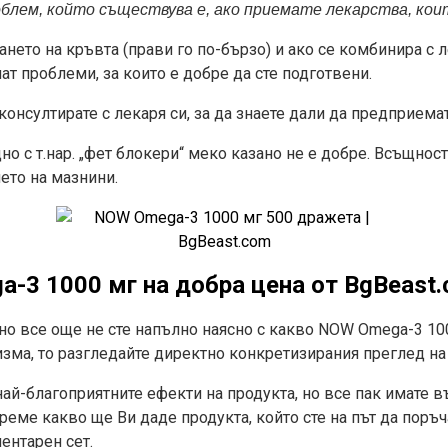
лем, който съществува е, ако приемате лекарства, кои
ето на кръвта (прави го по-бързо) и ако се комбинира с 
т проблеми, за които е добре да сте подготвени.
 консултирате с лекаря си, за да знаете дали да предприема
 с т.нар. „фет блокери“ меко казано не е добре. Всъщност
ето на мазнини.
-3 1000 мг на добра цена
от
BgBeast
 но все още не сте напълно наясно с какво NOW Omega-3 10
зма, то разгледайте директно конкретизирания преглед на
ай-благоприятните ефекти на продукта, но все пак имате 
еме какво ще Ви даде продукта, който сте на път да поръча
ентарен сет.