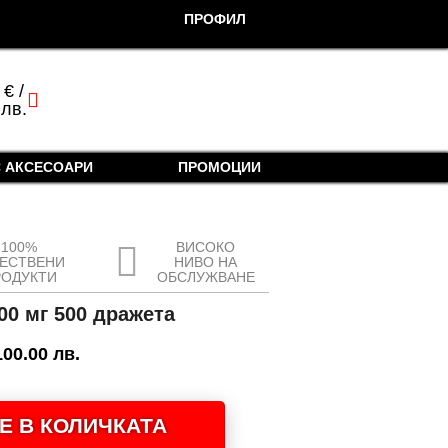
ПРОФИЛ
0
€
/
cart
 лв.
 АКСЕСОАРИ
ПРОМОЦИИ
100%
ВИСОКО
ЧЕСТВЕНИ
НИВО НА
РОДУКТИ
ОБСЛУЖВАНЕ
0 мг 500 дражета
100.00 лв.
Е В КОЛИЧКАТА