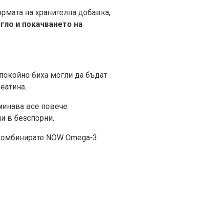
ормата на хранителна добавка,
гло и покачването на
спокойно биха могли да бъдат
еатина.
еминава все повече
и в безспорни.
 комбинирате NOW Omega-3