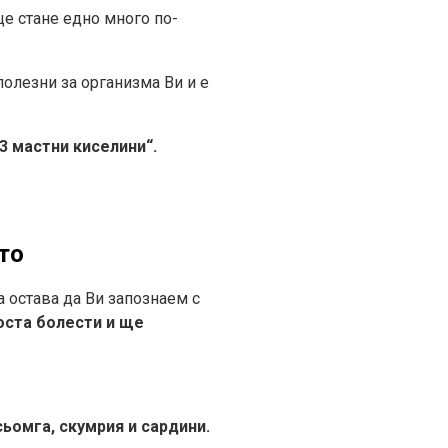
ще стане едно много по-
полезни за организма Ви и е
3 мастни киселини“.
то
а остава да Ви запознаем с
оста болести и ще
сьомга, скумрия и сардини.