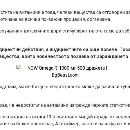
стига на витамини е това, че тези вещества са отговорни 
ротичане на всички по-важни процеси в организма.
оучвания, витамините дори стимулират тялото само да забъ
 директни действия, а индиректните са още повече. Тов
вещества, които човечеството познава от зараждането 
поделим, може би ще е нещото, което може да развали хуба
това, че недостигът на витамини изгражда черната статисти
ропа и един на всеки 13 в световен мащаб страда от недос
тие на болести като рак, Алцхаймер, както и за инфаркт и и