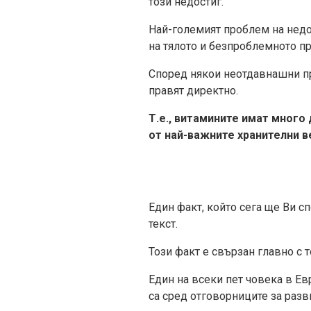
този недостиг.
Най-големият проблем на недо
на тялото и безпроблемното п
Според някои неотдавнашни пр
правят директно.
Т.е., витамините имат много
от най-важните хранителни 
Един факт, който сега ще Ви с
текст.
Този факт е свързан главно с 
Един на всеки пет човека в Ев
са сред отговорниците за разви