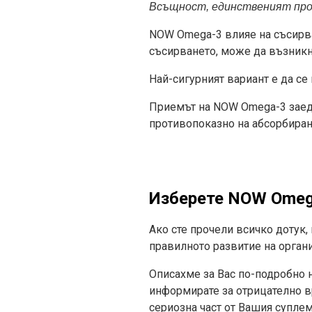
Всъщност, единственият проб
NOW Omega-3 влияе на съсирван
съсирването, може да възникна
Най-сигурният вариант е да се
Приемът на NOW Omega-3 заедно
противопоказно на абсорбиран
Изберете
NOW Omega
Ако сте прочели всичко дотук,
правилното развитие на органи
Описахме за Вас по-подробно н
информирате за отрицателно вр
сериозна част от Вашия суплем