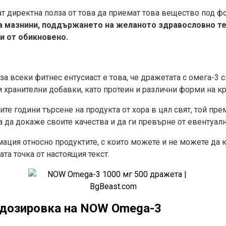
т директна полза от това да приемат това вещество под ф
а мазнини, поддържането на желаното здравословно те
и от обикновено.
а всеки фитнес ентусиаст е това, че дражетата с омега-3 
 хранителни добавки, като протеин и различни форми на кр
е години търсене на продукта от хора в цял свят, той пр
 да докаже своите качества и да ги превърне от евентуалн
ация относно продуктите, с които можете и не можете да
та точка от настоящия текст.
 дозировка на
NOW Omega-3