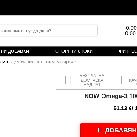
rch
0.0
0.00
ЛНИ ДОБАВКИ
СПОРТНИ СТОКИ
ФИТНЕС
 Омега 3
/ NOW Omega-3 1000 мг 500 дражета
БЕЗПЛАТНА
ДОСТАВКА
КА
НАД €51
П
NOW Omega-3 100
51.13
€
/ 
количество
за
ДОБАВЯН
NOW