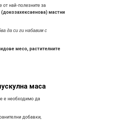
ве от най-полезните за
A
(докозахексаенова) мастни
ва да си ги набавим с
видове месо, растителните
мускулна маса
не е необходимо да
хранителни добавки,