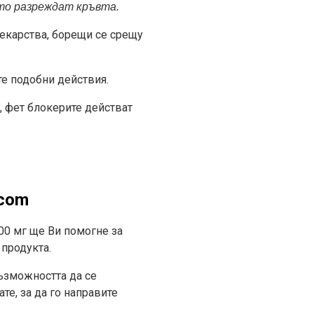
то разреждат кръвта.
лекарства, борещи се срещу
те подобни действия.
, фет блокерите действат
.com
00 мг ще Ви помогне за
 продукта.
възможността да се
те, за да го направите