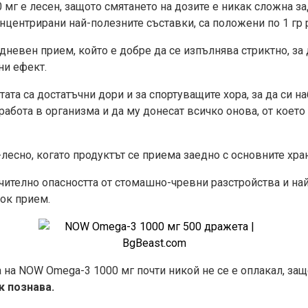
мг е лесен, защото смятането на дозите е никак сложна за
концентрирани най-полезните съставки, са положени по 1 гр
дневен прием, който е добре да се изпълнява стриктно, за 
ни ефект.
тата са достатъчни дори и за спортуващите хора, за да си 
работа в организма и да му донесат всичко онова, от което
лесно, когато продуктът се приема заедно с основните хран
чително опасността от стомашно-чревни разстройства и най
ок прием.
 на NOW Omega-3 1000 мг почти никой не се е оплакал, защ
к познава.