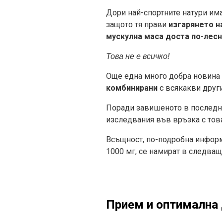
Дори най-спортните натури има
защото тя прави
изгарянето н
мускулна маса доста по-лесн
Това не е всичко!
Още една много добра новина з
комбинирани
с всякакви други
Поради завишеното в последнит
изследвания във връзка с това
Всъщност, по-подробна информ
1000 мг, се намират в следваща
Прием и оптимална