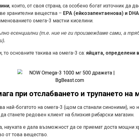
нини
, които, от своя страна, са особено богат източник да д
аве хранителни вещества –
ЕРА (ейкозапентаенова) и
DH
именованието омега-3 мастни киселини.
лно есенциални (т.е. ние не ги произвеждаме сами, а тряб
и).
, то основните такива на омега-3 са:
яйцата, определени 
ага при отслабването и трупането на 
ава най-богатото на омега-3 (щом са станали синоними), но 
 да станете редовен клиент на близкия рибарски магазин.
ата, науката е дала възможност да се приемат доста мощни 
о от това вещество.