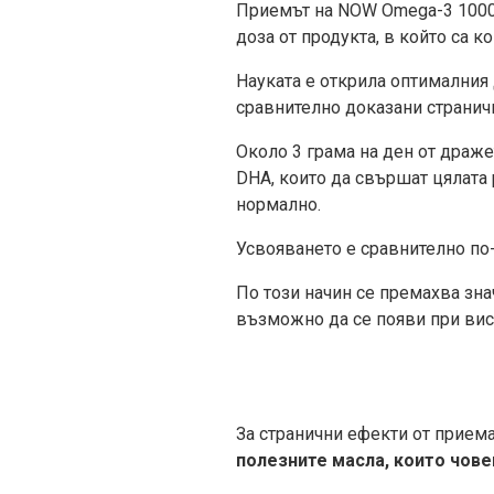
Приемът на NOW Omega-3 1000 
доза от продукта, в който са 
Науката е открила оптималния 
сравнително доказани странич
Около 3 грама на ден от драже
DHA, които да свършат цялата 
нормално.
Усвояването е сравнително по-
По този начин се премахва зна
възможно да се появи при вис
За странични ефекти от приема
полезните масла, които чове