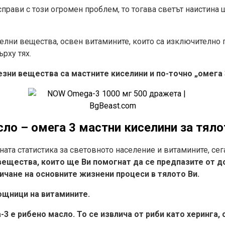
справи с този огромен проблем, то тогава светът наистина 
телни вещества, освен витамините, които са изключително 
ърху тях.
лезни вещества са мастните киселини и по-точно „омега 
сло – омега 3 мастни киселини за тяло
ната статистика за световното население и витамините, сег
вещества,
които ще Ви помогнат да се предпазите от д
чане на основните жизнени процеси в тялото Ви.
ощници на витамините.
-3 е рибено масло.
То се извлича от риби като херинга, 