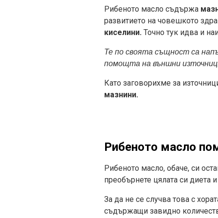
Рибеното масло съдържа
маз
развитието на човешкото здр
киселини.
Точно тук идва и на
Те по своята същност са напъ
помощта на външни източниц
Като заговорихме за източници
мазнини.
Рибеното масло пом
Рибеното масло, обаче, си ост
преобърнете цялата си диета и
За да не се случва това с хор
съдържащи завидно количеств