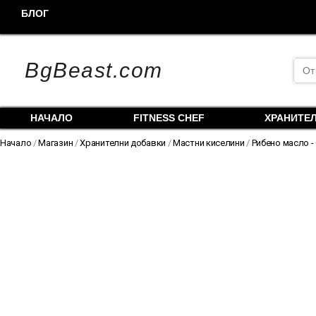
Skip
БЛОГ
to
content
Sea
BgBeast.com
for:
НАЧАЛО
FITNESS CHEF
ХРАНИТЕ
Начало
/
Магазин
/
Хранителни добавки
/
Мастни киселини
/
Рибено масло -