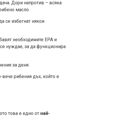
дача. Дори напротив – всяка
 рибено масло.
да се избегнат някои
набавят необходимите EPA и
 се нуждае, за да функционира
ения за деня.
-вече рибения дъх, който е
ото това е едно от
най-