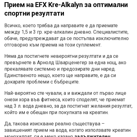
Прием на
EFX Kre-Alkalyn
за оптимални
спортни резултати
Всичко, което трябва да направите е да приемате
между 1,5 и 3 гр. кре-алкалин дневно. Специалистите,
обаче, предупреждават да се постъпва изключително
отговорно към приема на този суплемент.
Няма да постигнете невероятни резултати и да се
превърнете в Арнолд Шварценегер за една нощ, ако
прекалявате системно и предозирате дни наред.
Единственото нещо, което ще направите, е да си
докарате проблеми с бъбреците.
Най-вероятно сте чували, а и виждали от първо лице
онези хора във фитнеса, които споделят, че приемат
над 3 л. вода дневно, за да постигнат желания резултат,
който им е обещан при покупката на креатин.
Да, такова изискване реално съществува –
завишеният прием на вода, когато използвате креатин
монохидрат, си е меко казано
задължителен.