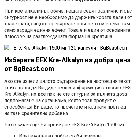
При кре-алкалинът, обаче, нещата седят различно и със
сигурност не е необходимо да държите хората далеч от
тоалетната, защото прекарвате повечето си време там
само заради единия ефект. Това е и един от основните
плюсове на разглежданата форма на креатина.
Изберете
EFX Kre-Alkalyn на добра цена
от
BgBeast.com
Ако сте изчели цялото съдържание на настоящия текст,
който цели да Ви даде пълна информация относно EFX
Kre-Alkalyn, но все пак не сте сигурни за пълната доза
подпомагане на организма, която този продукт е
способен да Ви даде, то прочетете и краткия преглед
на тази хранителна добавка.
Ето в какво ще Ви превърне EFX Kre-Alkalyn 1500 мг:
Изключително добре стабилизиран;