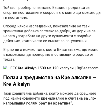
Той ще преобърне напълно Вашите представи за
спортни постижения и скоростта, с която ще можете да
ги постигнете.
Според някои изследвания, показателите на тази
хранителна добавка са толкова добри, че дори не се
налага употребата на други суплементи с подобно
действие, които често се смятат за по-успешни.
Вярно ли е всичко това, което Ви загатваме, ще имате
възможност да проверите в оставащите редове от
текста.
Ползи и предимства на Кре алкалин
–
Kre-Alkalyn
Тази хранителна добавка, която можете да срещнете
под наименованието
кре-алкалин е считана за „по-
напомпания голям брат на креатина“.