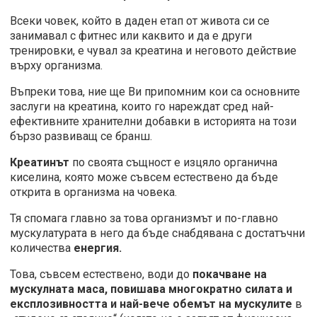
Всеки човек, който в даден етап от живота си се
занимавал с фитнес или каквито и да е други
тренировки, е чувал за креатина и неговото действие
върху организма.
Въпреки това, ние ще Ви припомним кои са основните
заслуги на креатина, които го нареждат сред най-
ефективните хранителни добавки в историята на този
бързо развиващ се бранш.
Креатинът
по своята същност е изцяло органична
киселина, която може съвсем естествено да бъде
открита в организма на човека.
Тя спомага главно за това организмът и по-главно
мускулатурата в него да бъде снабдявана с достатъчни
количества
енергия.
Това, съвсем естествено, води до
покачване на
мускулната маса, повишава многократно силата и
експлозивността и най-вече обемът на мускулите
в