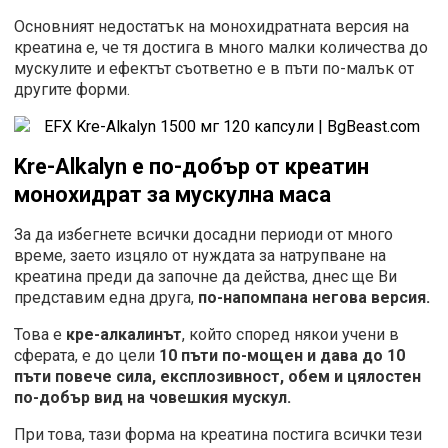
Основният недостатък на монохидратната версия на
креатина е, че тя достига в много малки количества до
мускулите и ефектът съответно е в пъти по-малък от
другите форми.
Kre-Alkalyn
е по-добър от креатин
монохидрат за мускулна маса
За да избегнете всички досадни периоди от много
време, заето изцяло от нуждата за натрупване на
креатина преди да започне да действа, днес ще Ви
представим една друга,
по-напомпана негова версия.
Това е
кре-алкалинът
, който според някои учени в
сферата, е до цели
10 пъти по-мощен и дава до 10
пъти повече сила, експлозивност, обем и цялостен
по-добър вид на човешкия мускул.
При това, тази форма на креатина постига всички тези