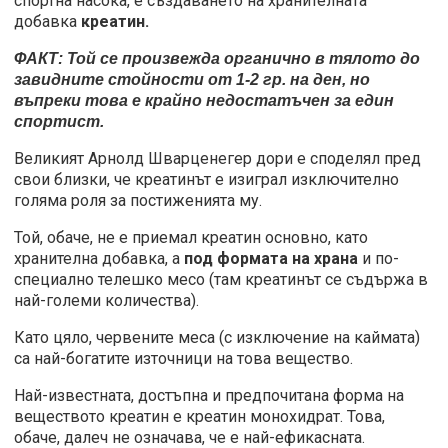
спортна насока, е създаването на хранителната
добавка
креатин.
ФАКТ: Той се произвежда органично в тялото до
завидните стойности от 1-2 гр. на ден, но
въпреки това е крайно недостатъчен за един
спортист.
Великият Арнолд Шварценегер дори е споделял пред
свои близки, че креатинът е изиграл изключително
голяма роля за постиженията му.
Той, обаче, не е приемал креатин основно, като
хранителна добавка, а
под формата на храна
и по-
специално телешко месо (там креатинът се съдържа в
най-големи количества).
Като цяло, червените меса (с изключение на каймата)
са най-богатите източници на това вещество.
Най-известната, достъпна и предпочитана форма на
веществото креатин е креатин монохидрат. Това,
обаче, далеч не означава, че е най-ефикасната.