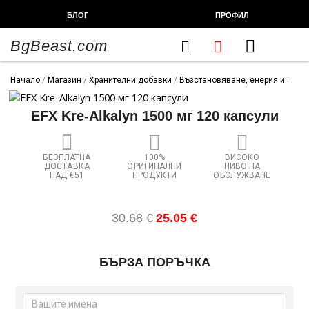
Skip
БЛОГ
ПРОФИЛ
to
content
BgBeast.com
Cart
FITNESS CHEF
ХРАНИТЕЛНИ ДОБАВКИ
СПОРТНИ СТОКИ
ФИТНЕС АКСЕСОАРИ
Начало
/
Магазин
/
Хранителни добавки
/
Възстановяване, енерия и сила
EFX Kre-Alkalyn 1500 мг 120 капсули
БЕЗПЛАТНА
100%
ВИСОКО
ДОСТАВКА
ОРИГИНАЛНИ
НИВО НА
НАД €51
ПРОДУКТИ
ОБСЛУЖВАНЕ
Original
Текущата
30.68
€
25.05
€
price
цена
was:
е:
количество
30.68 €.
25.05 €.
БЪРЗА ПОРЪЧКА
за
EFX
Kre-
Alkalyn