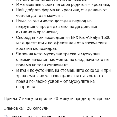
Има мощния ефект на своя родител – креатина;
Най-добрата форма на креатина, създавана от
човека до този момент;
Няма го онзи често досаден период на
натрупване преди да започне да действа
активно в организма;
Според някои изследвания EFX Kre-Alkalyn 1500
мг е десет пъти по-ефективен от класическия
креатин монохидрат;
Явления като мускулна треска и мускулни
спазми изчезват моментално след началото на
приема на този суплемент;
В пъти по-устойчив на стомашните сокове и при
храносмилане запазва целостта си, което го
прави по-лесно усвоим от мускулите на
спортиста.
Прием: 2 капсули приети 30 минути преди тренировка.
Опаковка: 120 капсули