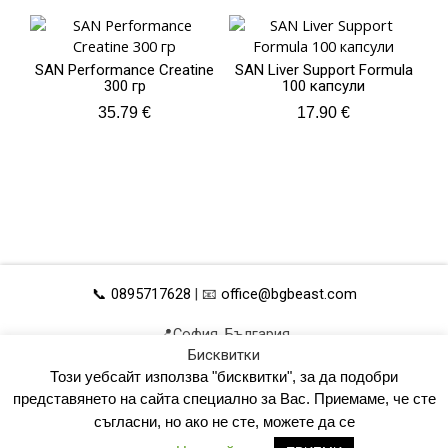
SAN Performance Creatine
SAN Liver Support Formula
300 гр
100 капсули
35.79
€
17.90
€
📞 0895717628
| 📧
office@bgbeast.com
📍София, България
Бисквитки
ОБЩИ УСЛОВИЯ
УПРАВЛЕНИЕ НА ДАННИ
Този уебсайт използва "бисквитки", за да подобри
ПОЛИТИКА ЗА ПОВЕРИТЕЛНОСТ
КАРТА НА САЙТА
представянето на сайта специално за Вас. Приемаме, че сте
съгласни, но ако не сте, можете да се
© 2023 всички права запазени!