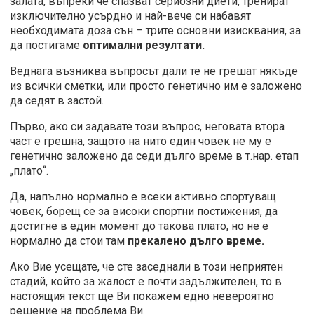
залата, въпреки че спазват сериозни диети, тренират
изключително усърдно и най-вече си набавят
необходимата доза сън – трите основни изисквания, за
да постигаме
оптимални резултати.
Веднага възниква въпросът дали те не грешат някъде
из всички сметки, или просто генетично им е заложено
да седят в застой.
Първо, ако си задавате този въпрос, неговата втора
част е грешна, защото на нито един човек не му е
генетично заложено да седи дълго време в т.нар. етап
„плато“.
Да, напълно нормално е всеки активно спортуващ
човек, борещ се за високи спортни постижения, да
достигне в един момент до такова плато, но не е
нормално да стои там
прекалено дълго време.
Ако Вие усещате, че сте заседнали в този неприятен
стадий, който за жалост е почти задължителен, то в
настоящия текст ще Ви покажем едно невероятно
решение на проблема Ви.