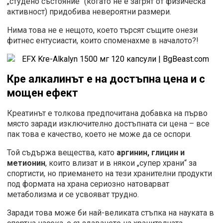
„студено състояние“ (когато не е загрят от физическа
активност) придобива невероятни размери.
Нима това не е нещото, което търсят същите онези
фитнес ентусиасти, които споменахме в началото?!
Кре алкалинът е на достъпна цена и с
мощен ефект
Креатинът е толкова предпочитана добавка на първо
място заради изключително достъпната си цена – все
пак това е качество, което не може да се оспори.
Той съдържа вещества, като
аргинин, глицин и
метионин
, които влизат и в някои „супер храни“ за
спортисти, но приемането на тези хранителни продукти
под формата на храна сериозно натоварват
метаболизма и се усвояват трудно.
Заради това може би най-великата стъпка на науката в