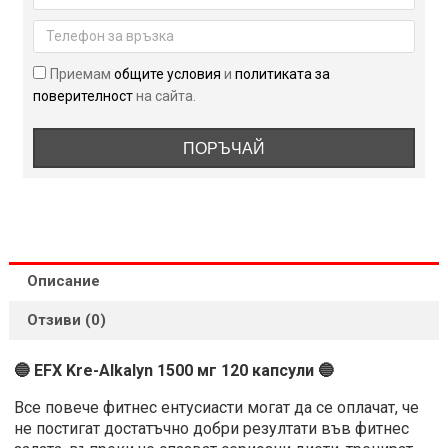
1500
мг
120
Приемам
общите условия
и
политиката за
капсули
поверителност
на сайта.
ПОРЪЧАЙ
Описание
Отзиви (0)
🔵 EFX Kre-Alkalyn 1500 мг 120 капсули 🔵
Все повече фитнес ентусиасти могат да се оплачат, че
не постигат достатъчно добри резултати във фитнес