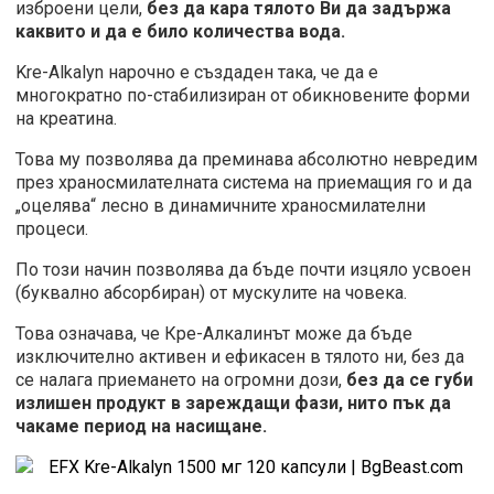
изброени цели,
без да кара тялото Ви да задържа
каквито и да е било количества вода.
Kre-Alkalyn нарочно е създаден така, че да е
многократно по-стабилизиран от обикновените форми
на креатина.
Това му позволява да преминава абсолютно невредим
през храносмилателната система на приемащия го и да
„оцелява“ лесно в динамичните храносмилателни
процеси.
По този начин позволява да бъде почти изцяло усвоен
(буквално абсорбиран) от мускулите на човека.
Това означава, че Кре-Алкалинът може да бъде
изключително активен и ефикасен в тялото ни, без да
се налага приемането на огромни дози,
без да се губи
излишен продукт в зареждащи фази, нито пък да
чакаме период на насищане.