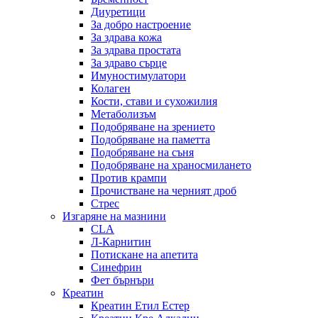
Диуретици
За добро настроение
За здрава кожа
За здрава простата
За здраво сърце
Имуностимулатори
Колаген
Кости, стави и сухожилия
Метаболизъм
Подобряване на зрението
Подобряване на паметта
Подобряване на съня
Подобряване на храносмилането
Против крампи
Прочистване на черният дроб
Стрес
Изгаряне на мазнини
CLA
Л-Карнитин
Потискане на апетита
Синефрин
Фет бърнъри
Креатин
Креатин Етил Естер