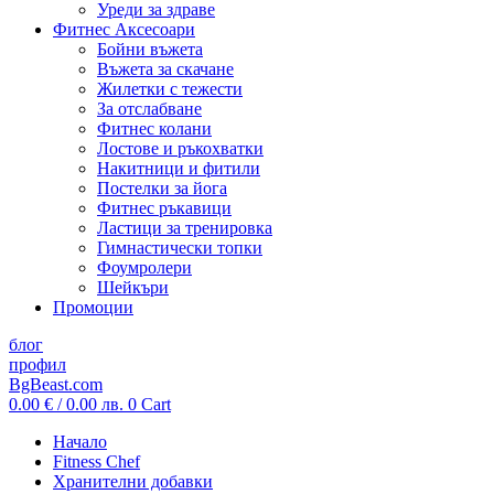
Уреди за здраве
Фитнес Аксесоари
Бойни въжета
Въжета за скачане
Жилетки с тежести
За отслабване
Фитнес колани
Лостове и ръкохватки
Накитници и фитили
Постелки за йога
Фитнес ръкавици
Ластици за тренировка
Гимнастически топки
Фоумролери
Шейкъри
Промоции
блог
профил
BgBeast.com
0.00
€
/ 0.00 лв.
0
Cart
Начало
Fitness Chef
Хранителни добавки