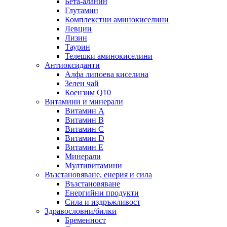
Бета-аланин
Глутамин
Комплекстни аминокиселини
Левцин
Лизин
Таурин
Телешки аминокиселини
Антиоксиданти
Алфа липоева киселина
Зелен чай
Коензим Q10
Витамини и минерали
Витамин А
Витамин B
Витамин C
Витамин D
Витамин E
Минерали
Мултивитамини
Възстановяване, енерия и сила
Възстановяване
Енергийни продукти
Сила и издръжливост
Здравословни/билки
Бременност