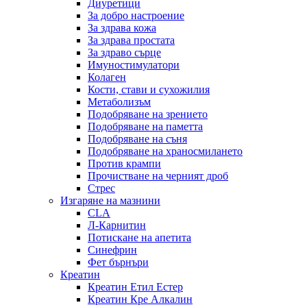
Диуретици
За добро настроение
За здрава кожа
За здрава простата
За здраво сърце
Имуностимулатори
Колаген
Кости, стави и сухожилия
Метаболизъм
Подобряване на зрението
Подобряване на паметта
Подобряване на съня
Подобряване на храносмилането
Против крампи
Прочистване на черният дроб
Стрес
Изгаряне на мазнини
CLA
Л-Карнитин
Потискане на апетита
Синефрин
Фет бърнъри
Креатин
Креатин Етил Естер
Креатин Кре Алкалин