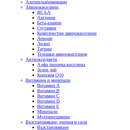
Азотни/напомпващи
Аминокиселини
BCAA
Аргинин
Бета-аланин
Глутамин
Комплекстни аминокиселини
Левцин
Лизин
Таурин
Телешки аминокиселини
Антиоксиданти
Алфа липоева киселина
Зелен чай
Коензим Q10
Витамини и минерали
Витамин А
Витамин B
Витамин C
Витамин D
Витамин E
Минерали
Мултивитамини
Възстановяване, енерия и сила
Възстановяване