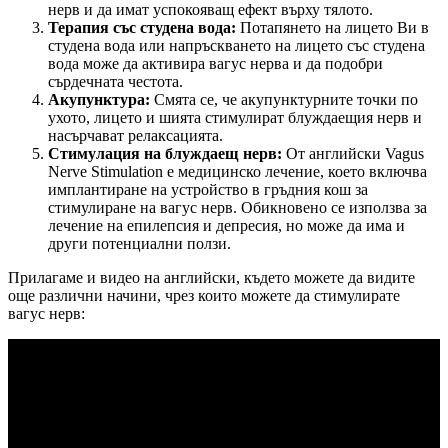
нерв и да имат успокояващ ефект върху тялото.
Терапия със студена вода:
Потапянето на лицето Ви в
студена вода или напръскването на лицето със студена
вода може да активира вагус нерва и да подобри
сърдечната честота.
Акупунктура:
Смята се, че акупунктурните точки по
ухото, лицето и шията стимулират блуждаещия нерв и
насърчават релаксацията.
Стимулация на блуждаещ нерв:
От английски Vagus
Nerve Stimulation е медицинско лечение, което включва
имплантиране на устройство в гръдния кош за
стимулиране на вагус нерв. Обикновено се използва за
лечение на епилепсия и депресия, но може да има и
други потенциални ползи.
Прилагаме и видео на английски, където можете да видите
още различни начини, чрез които можете да стимулирате
вагус нерв: