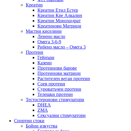
Креатин
Креатин Етил Естер
Креатин Кре Алкалин
Креатин Монохидрат
Креатинови Матрици
Мастни киселини
Ленено масло
Омега 3-6-9
Рибено масло – Омега 3
Протеин
Гейнъри
Казеин
Протеинови барове
Протеинови матрици
Растителен веган протеин
Соев протеин
Суроватъчен протеин
Телешки протеин
Тестостеронови стимулатори
DHEA
ZMA
Сексуални стимулатори
Спортни стоки
Бойни изкуства