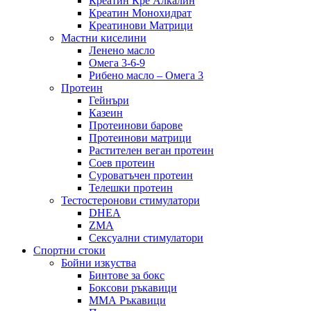
Креатин Кре Алкалин
Креатин Монохидрат
Креатинови Матрици
Мастни киселини
Ленено масло
Омега 3-6-9
Рибено масло – Омега 3
Протеин
Гейнъри
Казеин
Протеинови барове
Протеинови матрици
Растителен веган протеин
Соев протеин
Суроватъчен протеин
Телешки протеин
Тестостеронови стимулатори
DHEA
ZMA
Сексуални стимулатори
Спортни стоки
Бойни изкуства
Бинтове за бокс
Боксови ръкавици
ММА Ръкавици