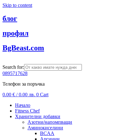
Skip to content
блог
профил
BgBeast.com
Search for:
0895717628
Телефон за поръчка
0.00
€
/ 0.00 лв.
0
Cart
Начало
Fitness Chef
Хранителни добавки
Азотни/напомпващи
Аминокиселини
BCAA
Аргинин