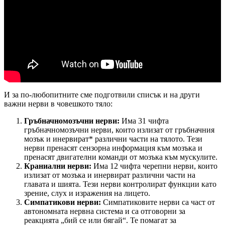
И за по-любопитните сме подготвили списък и на други
важни нерви в човешкото тяло:
Гръбначномозъчни нерви:
Има 31 чифта
гръбначномозъчни нерви, които излизат от гръбначния
мозък и инервират* различни части на тялото. Тези
нерви пренасят сензорна информация към мозъка и
пренасят двигателни команди от мозъка към мускулите.
Краниални нерви:
Има 12 чифта черепни нерви, които
излизат от мозъка и инервират различни части на
главата и шията. Тези нерви контролират функции като
зрение, слух и изражения на лицето.
Симпатикови нерви:
Симпатиковите нерви са част от
автономната нервна система и са отговорни за
реакцията „бий се или бягай“. Те помагат за