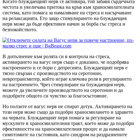
Когато блуждаещият нерв се активира, той забавя сърдечната
честота и увеличава притока на кръв към храносмилателната
система, като помага за намаляване на стреса и насърчаване
на релаксацията. Ето защо стимулирането на блуждаещия
нерв може да бъде ефективен начин за борба със стреса и
безпокойството.
В допълнение към ролята си в контрола на стреса,
активирането на вагус нерв също е доказано, че подобрява
настроението и се бори с депресията. Блуждаещият нерв е
тясно свързан с производството на серотонин,
невротрансмитер, който играе ключова роля в регулирането
на настроението. Чрез стимулиране на блуждаещия нерв,
можете да увеличите производството на серотонин и да
подобрите общото си чувство за благосъстояние.
Но ползите от вагус нерв не спират дотук. Активирането на
този нерв може също да подобри храносмилането и здравето
на червата. Блуждаещият нерв помага за регулиране на
мускулите в храносмилателния тракт, което може да подобри
ефективността на храносмилателния процес и да намали
симптомите на състояния, като синдром на раздразнените