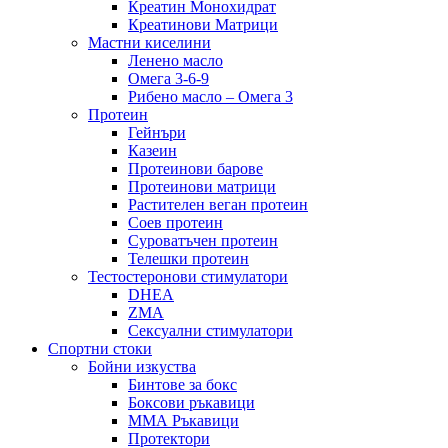
Креатин Монохидрат
Креатинови Матрици
Мастни киселини
Ленено масло
Омега 3-6-9
Рибено масло – Омега 3
Протеин
Гейнъри
Казеин
Протеинови барове
Протеинови матрици
Растителен веган протеин
Соев протеин
Суроватъчен протеин
Телешки протеин
Тестостеронови стимулатори
DHEA
ZMA
Сексуални стимулатори
Спортни стоки
Бойни изкуства
Бинтове за бокс
Боксови ръкавици
ММА Ръкавици
Протектори