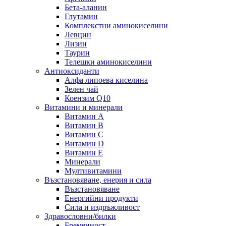
Бета-аланин
Глутамин
Комплекстни аминокиселини
Левцин
Лизин
Таурин
Телешки аминокиселини
Антиоксиданти
Алфа липоева киселина
Зелен чай
Коензим Q10
Витамини и минерали
Витамин А
Витамин B
Витамин C
Витамин D
Витамин E
Минерали
Мултивитамини
Възстановяване, енерия и сила
Възстановяване
Енергийни продукти
Сила и издръжливост
Здравословни/билки
Бременност