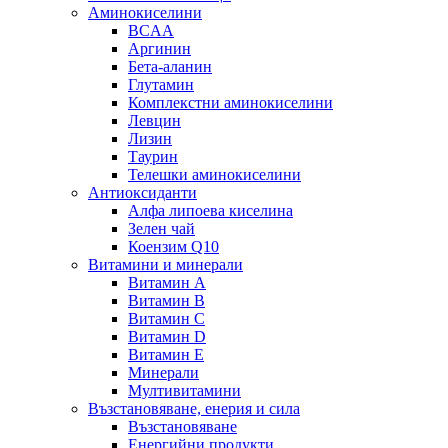
Аминокиселини
BCAA
Аргинин
Бета-аланин
Глутамин
Комплекстни аминокиселини
Левцин
Лизин
Таурин
Телешки аминокиселини
Антиоксиданти
Алфа липоева киселина
Зелен чай
Коензим Q10
Витамини и минерали
Витамин А
Витамин B
Витамин C
Витамин D
Витамин E
Минерали
Мултивитамини
Възстановяване, енерия и сила
Възстановяване
Енергийни продукти