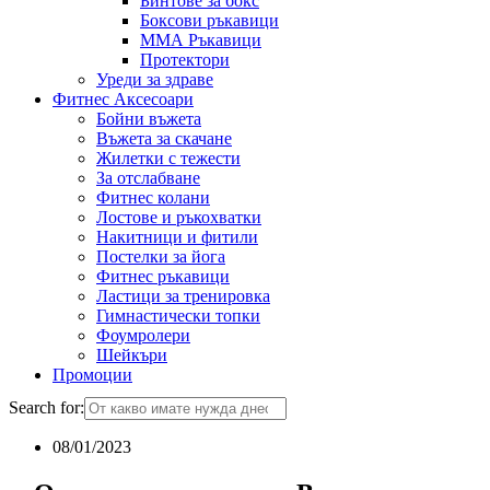
Бинтове за бокс
Боксови ръкавици
ММА Ръкавици
Протектори
Уреди за здраве
Фитнес Аксесоари
Бойни въжета
Въжета за скачане
Жилетки с тежести
За отслабване
Фитнес колани
Лостове и ръкохватки
Накитници и фитили
Постелки за йога
Фитнес ръкавици
Ластици за тренировка
Гимнастически топки
Фоумролери
Шейкъри
Промоции
Search for:
08/01/2023