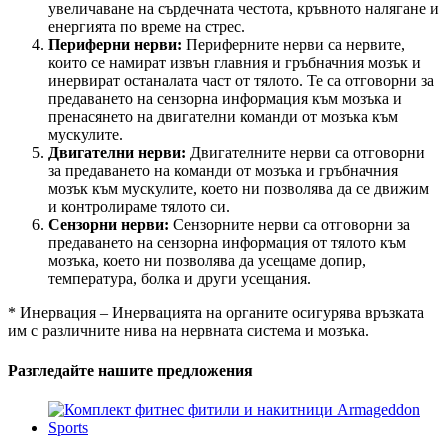
увеличаване на сърдечната честота, кръвното налягане и
енергията по време на стрес.
Периферни нерви:
Периферните нерви са нервите,
които се намират извън главния и гръбначния мозък и
инервират останалата част от тялото. Те са отговорни за
предаването на сензорна информация към мозъка и
пренасянето на двигателни команди от мозъка към
мускулите.
Двигателни нерви:
Двигателните нерви са отговорни
за предаването на команди от мозъка и гръбначния
мозък към мускулите, което ни позволява да се движим
и контролираме тялото си.
Сензорни нерви:
Сензорните нерви са отговорни за
предаването на сензорна информация от тялото към
мозъка, което ни позволява да усещаме допир,
температура, болка и други усещания.
* Инервация – Инервацията на органите осигурява връзката
им с различните нива на нервната система и мозъка.
Разгледайте нашите предложения