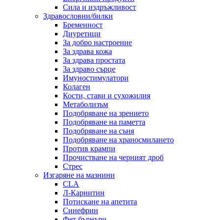
Сила и издръжливост
Здравословни/билки
Бременност
Диуретици
За добро настроение
За здрава кожа
За здрава простата
За здраво сърце
Имуностимулатори
Колаген
Кости, стави и сухожилия
Метаболизъм
Подобряване на зрението
Подобряване на паметта
Подобряване на съня
Подобряване на храносмилането
Против крампи
Прочистване на черният дроб
Стрес
Изгаряне на мазнини
CLA
Л-Карнитин
Потискане на апетита
Синефрин
Фет бърнъри