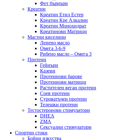
Фет бърнъри
Креатин
Креатин Етил Естер
Креатин Кре Алкалин
Креатин Монохидрат
Креатинови Матрици
Мастни киселини
Ленено масло
Омега 3-6-9
Рибено масло – Омега 3
Протеин
Гейнъри
Казеин
Протеинови барове
Протеинови матрици
Растителен веган протеин
Соев протеин
Суроватъчен протеин
Телешки протеин
Тестостеронови стимулатори
DHEA
ZMA
Сексуални стимулатори
Спортни стоки
Бойни изкуства