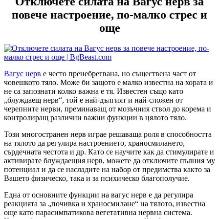
Отключете силата на Вагус нерв за
повече настроение, по-малко стрес и
още
Вагус нерв
е често пренебрегвана, но съществена част от
човешкото тяло. Може би защото е малко известна на хората и
не са запознати колко важна е тя. Известен също като
„блуждаещ нерв“, той е най-дългият и най-сложен от
черепните нерви, преминаващ от мозъчния ствол до корема и
контролиращ различни важни функции в цялото тяло.
Този многостранен нерв играе решаваща роля в способността
на тялото да регулира настроението, храносмилането,
сърдечната честота и др. Като се научите как да стимулирате и
активирате блуждаещия нерв, можете да отключите пълния му
потенциал и да се насладите на набор от предимства както за
Вашето физическо, така и за психическо благополучие.
Една от основните функции на вагус нерв е да регулира
реакцията за „почивка и храносмилане“ на тялото, известна
още като парасимпатикова вегетативна нервна система.