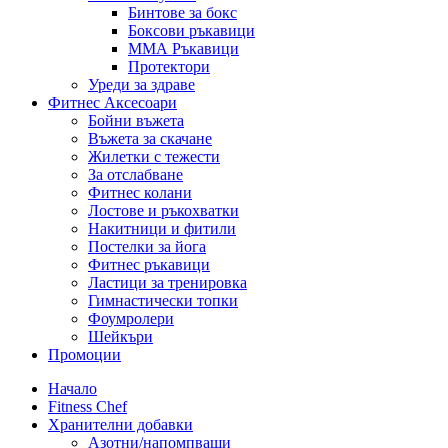
Бинтове за бокс
Боксови ръкавици
ММА Ръкавици
Протектори
Уреди за здраве
Фитнес Аксесоари
Бойни въжета
Въжета за скачане
Жилетки с тежести
За отслабване
Фитнес колани
Лостове и ръкохватки
Накитници и фитили
Постелки за йога
Фитнес ръкавици
Ластици за тренировка
Гимнастически топки
Фоумролери
Шейкъри
Промоции
Начало
Fitness Chef
Хранителни добавки
Азотни/напомпващи