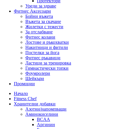
Протектори
Уреди за здраве
Фитнес Аксесоари
Бойни въжета
Въжета за скачане
Жилетки с тежести
За отслабване
Фитнес колани
Лостове и ръкохватки
Накитници и фитили
Постелки за йога
Фитнес ръкавици
Ластици за тренировка
Гимнастически топки
Фоумролери
Шейкъри
Промоции
Начало
Fitness Chef
Хранителни добавки
Азотни/напомпващи
Аминокиселини
BCAA
Аргинин