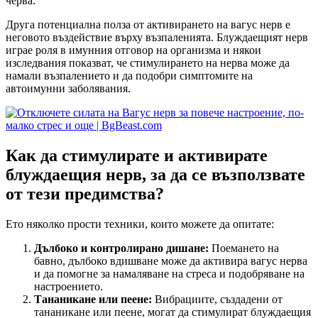
черва.
Друга потенциална полза от активирането на вагус нерв е
неговото въздействие върху възпаленията. Блуждаещият нерв
играе роля в имунния отговор на организма и някои
изследвания показват, че стимулирането на нерва може да
намали възпалението и да подобри симптомите на
автоимунни заболявания.
Как да стимулирате и активирате
блуждаещия нерв, за да се възползвате
от тези предимства?
Ето няколко прости техники, които можете да опитате:
Дълбоко и контролирано дишане:
Поемането на
бавно, дълбоко вдишване може да активира вагус нерва
и да помогне за намаляване на стреса и подобряване на
настроението.
Тананикане или пеене:
Вибрациите, създадени от
тананикане или пеене, могат да стимулират блуждаещия