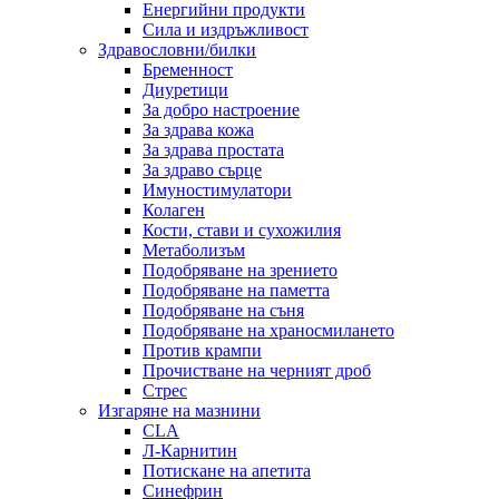
Енергийни продукти
Сила и издръжливост
Здравословни/билки
Бременност
Диуретици
За добро настроение
За здрава кожа
За здрава простата
За здраво сърце
Имуностимулатори
Колаген
Кости, стави и сухожилия
Метаболизъм
Подобряване на зрението
Подобряване на паметта
Подобряване на съня
Подобряване на храносмилането
Против крампи
Прочистване на черният дроб
Стрес
Изгаряне на мазнини
CLA
Л-Карнитин
Потискане на апетита
Синефрин