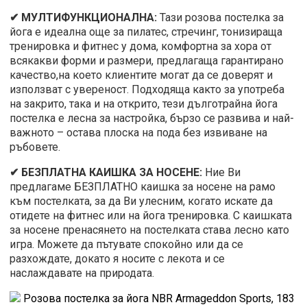
✔ МУЛТИФУНКЦИОНАЛНА:
Тази розова постелка за
йога е идеална още за пилатес, стречинг, тонизираща
тренировка и фитнес у дома, комфортна за хора от
всякакви форми и размери, предлагаща гарантирано
качество,на което клиентите могат да се доверят и
използват с увереност. Подходяща както за употреба
на закрито, така и на открито, тези дълготрайна йога
постелка е лесна за настройка, бързо се развива и най-
важното – остава плоска на пода без извиване на
ръбовете.
✔ БЕЗПЛАТНА КАИШКА ЗА НОСЕНЕ:
Ние Ви
предлагаме БЕЗПЛАТНО каишка за носене на рамо
към постелката, за да Ви улесним, когато искате да
отидете на фитнес или на йога тренировка. С каишката
за носене пренасянето на постелката става лесно като
игра. Можете да пътувате спокойно или да се
разхождате, докато я носите с лекота и се
наслаждавате на природата.