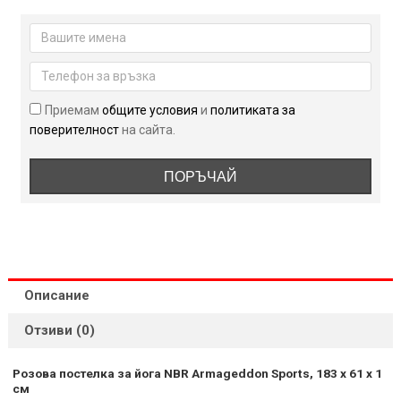
Розова
постелка
за
йога
NBR
Armageddon
Приемам
общите условия
и
политиката за
Sports,
поверителност
на сайта.
183
x
61
ПОРЪЧАЙ
x
1
см
Описание
Отзиви (0)
Розова постелка за йога NBR Armageddon Sports, 183 x 61 x 1
см