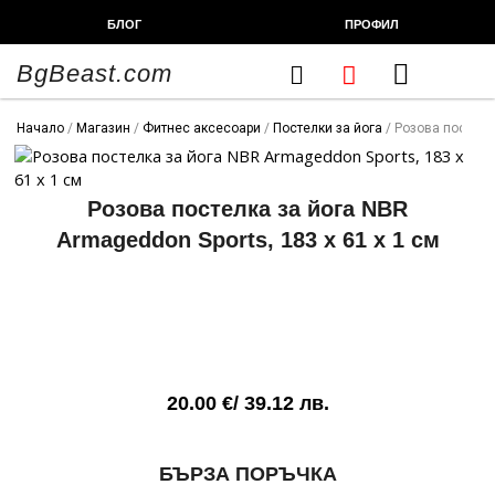
Skip
БЛОГ
ПРОФИЛ
to
content
BgBeast.com
Cart
FITNESS CHEF
ХРАНИТЕЛНИ ДОБАВКИ
СПОРТНИ СТОКИ
ФИТНЕС АКСЕСОАРИ
Начало
/
Магазин
/
Фитнес аксесоари
/
Постелки за йога
/ Розова постелка
Розова постелка за йога NBR
Armageddon Sports, 183 x 61 x 1 см
20.00
€
/ 39.12 лв.
количество
БЪРЗА ПОРЪЧКА
за