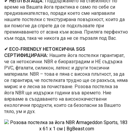
✔ НЕПЛЪЗГАЩА:
Поддържането на стабилност по
време на Вашата йога практика е само по себе си
предизвикателство, поради което сме направили
нашите постелки с текстурирана повърхност, които да
ви помогне да спрете да се подхлъзвате при
преминаването от асана към асана. Приляга перфектно
към пода, така че никога да не се пързаля под Вас.
✔ ECO-FRIENDLY НЕТОКСИЧНА SGS
СЕРТИФИЦИРАНА:
Нашите йога постелки гарантират,
че са нетоксични. NBR е биоразградим и НЕ съдържа
PVC, фталати, силикон, латекс и други токсични
материали. NBR – това е пяна с висока плътност, за да
се гарантира, че постелката трудно ще се разкъса, няма
мирис и е лесна за почистване. Розова постелка за
йога NBR ще издържи години във времето. Ние
вярваме в създаването на висококачествени
екологични продукти, които са безопасни за Вашето
тяло, ум и дух.