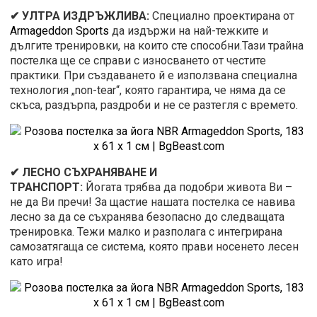
✔ УЛТРА ИЗДРЪЖЛИВА:
Специално проектирана от
Armageddon Sports
да издържи на най-тежките и
дългите тренировки, на които сте способни.Тази трайна
постелка ще се справи с износването от честите
практики. При създаването й е използвана специална
технология „non-tear“, която гарантира, че няма да се
скъса, раздърпа, раздроби и не се разтегля с времето.
✔ ЛЕСНО СЪХРАНЯВАНЕ И
ТРАНСПОРТ:
Йогата трябва да подобри живота Ви –
не да Ви пречи! За щастие нашата постелка се навива
лесно за да се съхранява безопасно до следващата
тренировка. Тежи малко и разполага с интегрирана
самозатягаща се система, която прави носенето лесен
като игра!