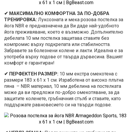
✔ МАКСИМАЛНО КОМФОРТНА ЗА ПО-ДОБРА
ТРЕНИРОВКА:
Луксозната и мека розова постелка за
йога NBR е предназначена да Ви даде най-удобното
йога преживяване, което е възможно. Допълнително
дебелата 10 мм постелка защитава ставите без
компромис върху подкрепата или стабилността.
Забравете за болезнени колене и лакти. Идеална е за
употреба върху подове от твърда дървесина. Вашият
комфорт е гарантиран!
✔ ПЕРФЕКТЕН РАЗМЕР:
10 мм екстра омекотена с
размери 183 x 61 x 1 см. Изработена от високо плътна
пяна – NBR материал, 10 мм дебелина на постелката
може да ви предложи по-добро омекотяване, за да
защитите коленете, гръбначния стълб и ставите, като
поддържате равновесието си на твърди подове.