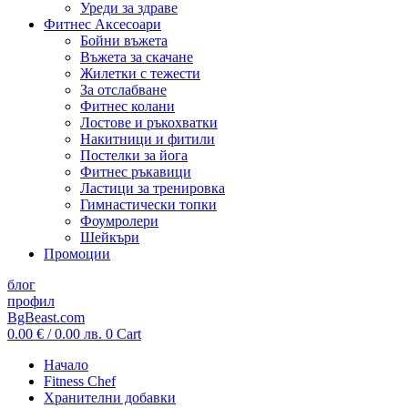
Уреди за здраве
Фитнес Аксесоари
Бойни въжета
Въжета за скачане
Жилетки с тежести
За отслабване
Фитнес колани
Лостове и ръкохватки
Накитници и фитили
Постелки за йога
Фитнес ръкавици
Ластици за тренировка
Гимнастически топки
Фоумролери
Шейкъри
Промоции
блог
профил
BgBeast.com
0.00
€
/ 0.00 лв.
0
Cart
Начало
Fitness Chef
Хранителни добавки