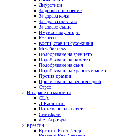
Диуретици
За добро настроение
За здрава кожа
За здрава простата
За здраво сърце
Имуностимулатори
Колаген
Кости, стави и сухожилия
Метаболизъм
Подобряване на зрението
Подобряване на паметта
Подобряване на съня
Подобряване на храносмилането
Против крампи
Прочистване на черният дроб
Стрес
Изгаряне на мазнини
CLA
Л-Карнитин
Потискане на апетита
Синефрин
Фет бърнъри
Креатин
Креатин Етил Естер