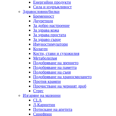
Енергийни продукти
Сила и издръжливост
Здравословни/билки
Бременност
Диуретици
За добро настроение
За здрава кожа
За здрава простата
За здраво сърце
Имуностимулатори
Колаген
Кости, стави и сухожилия
Метаболизъм
Подобряване на зрението
Подобряване на паметта
Подобряване на съня
Подобряване на храносмилането
Против крампи
Прочистване на черният дроб
Стрес
Изгаряне на мазнини
CLA
Л-Карнитин
Потискане на апетита
Синефрин