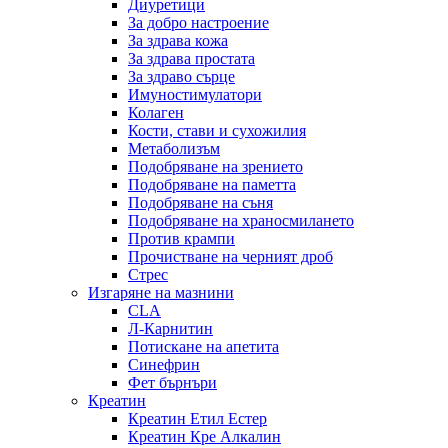
Диуретици
За добро настроение
За здрава кожа
За здрава простата
За здраво сърце
Имуностимулатори
Колаген
Кости, стави и сухожилия
Метаболизъм
Подобряване на зрението
Подобряване на паметта
Подобряване на съня
Подобряване на храносмилането
Против крампи
Прочистване на черният дроб
Стрес
Изгаряне на мазнини
CLA
Л-Карнитин
Потискане на апетита
Синефрин
Фет бърнъри
Креатин
Креатин Етил Естер
Креатин Кре Алкалин