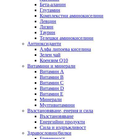
Бета-аланин
Глутамин
Комплекстни аминокиселини
Левцин
Лизин
Таурин
Телешки аминокиселини
Антиоксиданти
Алфа липоева киселина
Зелен чай
Коензим Q10
Витамини и минерали
Витамин А
Витамин B
Витамин C
Витамин D
Витамин E
Минерали
Мултивитамини
Възстановяване, енерия и сила
Възстановяване
Енергийни продукти
Сила и издръжливост
Здравословни/билки
Бременност