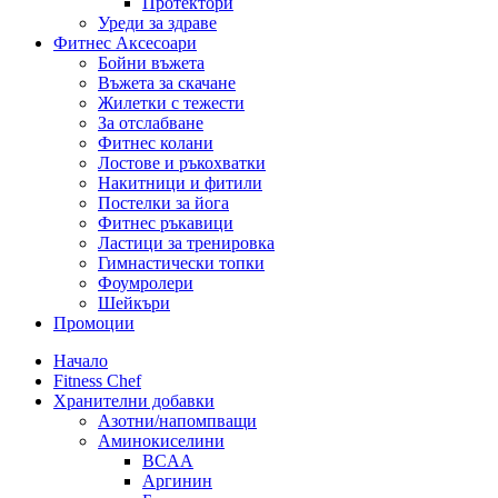
Протектори
Уреди за здраве
Фитнес Аксесоари
Бойни въжета
Въжета за скачане
Жилетки с тежести
За отслабване
Фитнес колани
Лостове и ръкохватки
Накитници и фитили
Постелки за йога
Фитнес ръкавици
Ластици за тренировка
Гимнастически топки
Фоумролери
Шейкъри
Промоции
Начало
Fitness Chef
Хранителни добавки
Азотни/напомпващи
Аминокиселини
BCAA
Аргинин