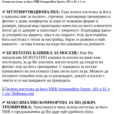
Зелена постелка за йога NBR Armageddon Sports, 183 x 61 x 1 см
✔ МУЛТИФУНКЦИОНАЛНА:
Тази зелена постелка за йога
е идеална още за пилатес, стречинг, тонизираща тренировка и
фитнес у дома, комфортна за хора от всякакви форми и
размери, предлагаща гарантирано качество,на което клиентите
могат да се доверят и използват с увереност. Подходяща както
за употреба на закрито, така и на открито, тези дълготрайна
йога постелка е лесна за настройка, бързо се развива и най-
важното – остава плоска на пода без извиване на ръбовете.
✔ БЕЗПЛАТНА КАИШКА ЗА НОСЕНЕ:
Ние Ви
предлагаме БЕЗПЛАТНО каишка за носене на рамо към
постелката, за да Ви улесним, когато искате да отидете на
фитнес или на йога тренировка. С каишката за носене
пренасянето на постелката става лесно като игра. Можете да
пътувате спокойно или да се разхождате, докато я носите с
лекота и се наслаждавате на природата.
✔ МАКСИМАЛНО КОМФОРТНА ЗА ПО-ДОБРА
ТРЕНИРОВКА:
Луксозната и мека зелена постелка за йога
NBR е предназначена да Ви даде най-удобното йога