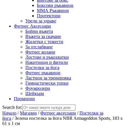
Бинтове за бокс
Боксови ръкавици
ММА Ръкавици
Протектори
Уреди за здраве
Фитнес Аксесоари
Бойни въжета
Въжета за скачане
Жилетки с тежести
За отслабване
Фитнес колани
Лостове и ръкохватки
Накитници и фитили
Постелки за йога
Фитнес ръкавици
Ластици за тренировка
Гимнастически топки
Фоумролери
Шейкъри
Промоции
Search for:
Начало
/
Магазин
/
Фитнес аксесоари
/
Постелки за
йога
/ Зелена постелка за йога NBR Armageddon Sports, 183 x
61 x 1 см