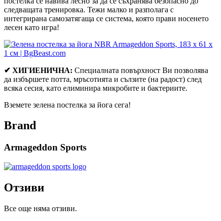
постелка се навива лесно за да се съхранява безопасно до
следващата тренировка. Тежи малко и разполага с
интегрирана самозатягаща се система, която прави носенето
лесен като игра!
✔ ХИГИЕНИЧНА:
Специалната повърхност Ви позволява
да избършете потта, мръсотията и сълзите (на радост) след
всяка сесия, като елиминира микробите и бактериите.
Вземете зелена постелка за йога сега!
Brand
Armageddon Sports
Отзиви
Все още няма отзиви.