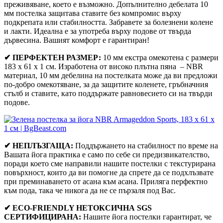
преживяване, което е възможно. Допълнително дебелата 10
мм постелка защитава ставите без компромис върху
подкрепата или стабилността. Забравете за болезнени колене
и лакти. Идеална е за употреба върху подове от твърда
дървесина. Вашият комфорт е гарантиран!
✔ ПЕРФЕКТЕН РАЗМЕР:
10 мм екстра омекотена с размери
183 x 61 x 1 см. Изработена от високо плътна пяна – NBR
материал, 10 мм дебелина на постелката може да ви предложи
по-добро омекотяване, за да защитите коленете, гръбначния
стълб и ставите, като поддържате равновесието си на твърди
подове.
✔ НЕПЛЪЗГАЩА:
Поддържането на стабилност по време на
Вашата йога практика е само по себе си предизвикателство,
поради което сме направили нашите постелки с текстурирана
повърхност, които да ви помогне да спрете да се подхлъзвате
при преминаването от асана към асана. Приляга перфектно
към пода, така че никога да не се пързаля под Вас.
✔ ECO-FRIENDLY НЕТОКСИЧНА SGS
СЕРТИФИЦИРАНА:
Нашите йога постелки гарантират, че