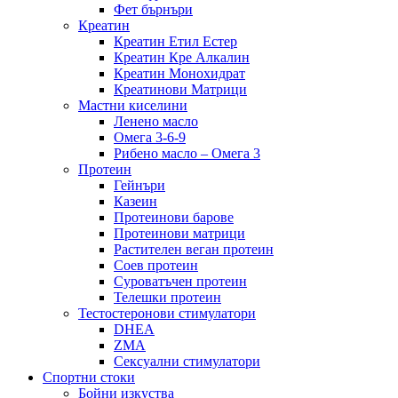
Фет бърнъри
Креатин
Креатин Етил Естер
Креатин Кре Алкалин
Креатин Монохидрат
Креатинови Матрици
Мастни киселини
Ленено масло
Омега 3-6-9
Рибено масло – Омега 3
Протеин
Гейнъри
Казеин
Протеинови барове
Протеинови матрици
Растителен веган протеин
Соев протеин
Суроватъчен протеин
Телешки протеин
Тестостеронови стимулатори
DHEA
ZMA
Сексуални стимулатори
Спортни стоки
Бойни изкуства