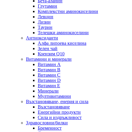
Бета-аланин
Глутамин
Комплекстни аминокиселини
Левцин
Лизин
Таурин
Телешки аминокиселини
Антиоксиданти
Алфа липоева киселина
Зелен чай
Коензим Q10
Витамини и минерали
Витамин А
Витамин B
Витамин C
Витамин D
Витамин E
Минерали
Мултивитамини
Възстановяване, енерия и сила
Възстановяване
Енергийни продукти
Сила и издръжливост
Здравословни/билки
Бременност