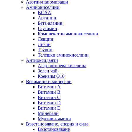
Азотни/напомпващи
Аминокиселини
BCAA
Аргинин
Бета-аланин
Глутамин
Комплекстни аминокиселини
Левцин
Лизин
Таурин
Телешки аминокиселини
Антиоксиданти
Алфа липоева киселина
Зелен чай
Коензим Q10
Витамини и минерали
Витамин А
Витамин B
Витамин C
Витамин D
Витамин E
Минерали
Мултивитамини
Възстановяване, енерия и сила
Възстановяване