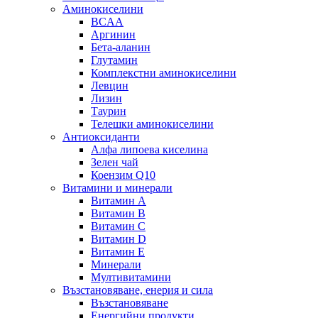
Аминокиселини
BCAA
Аргинин
Бета-аланин
Глутамин
Комплекстни аминокиселини
Левцин
Лизин
Таурин
Телешки аминокиселини
Антиоксиданти
Алфа липоева киселина
Зелен чай
Коензим Q10
Витамини и минерали
Витамин А
Витамин B
Витамин C
Витамин D
Витамин E
Минерали
Мултивитамини
Възстановяване, енерия и сила
Възстановяване
Енергийни продукти