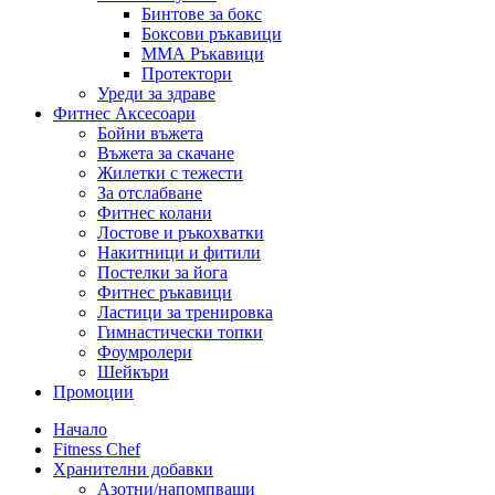
Бинтове за бокс
Боксови ръкавици
ММА Ръкавици
Протектори
Уреди за здраве
Фитнес Аксесоари
Бойни въжета
Въжета за скачане
Жилетки с тежести
За отслабване
Фитнес колани
Лостове и ръкохватки
Накитници и фитили
Постелки за йога
Фитнес ръкавици
Ластици за тренировка
Гимнастически топки
Фоумролери
Шейкъри
Промоции
Начало
Fitness Chef
Хранителни добавки
Азотни/напомпващи