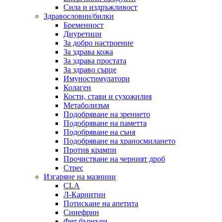
Сила и издръжливост
Здравословни/билки
Бременност
Диуретици
За добро настроение
За здрава кожа
За здрава простата
За здраво сърце
Имуностимулатори
Колаген
Кости, стави и сухожилия
Метаболизъм
Подобряване на зрението
Подобряване на паметта
Подобряване на съня
Подобряване на храносмилането
Против крампи
Прочистване на черният дроб
Стрес
Изгаряне на мазнини
CLA
Л-Карнитин
Потискане на апетита
Синефрин
Фет бърнъри