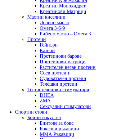
Креатин Кре Алкалин
Креатин Монохидрат
Креатинови Матрици
Мастни киселини
Ленено масло
Омега 3-6-9
Рибено масло – Омега 3
Протеин
Гейнъри
Казеин
Протеинови барове
Протеинови матрици
Растителен веган протеин
Соев протеин
Суроватъчен протеин
Телешки протеин
Тестостеронови стимулатори
DHEA
ZMA
Сексуални стимулатори
Спортни стоки
Бойни изкуства
Бинтове за бокс
Боксови ръкавици
ММА Ръкавици