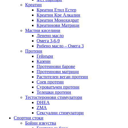
Креатин
Креатин Етил Естер
Креатин Кре Алкалин
Креатин Монохидрат
Креатинови Матрици
Мастни киселини
Ленено масло
Омега 3-6-9
Рибено масло – Омега 3
Протеин
Гейнъри
Казеин
Протеинови барове
Протеинови матрици
Растителен веган протеин
Соев протеин
Суроватъчен протеин
Телешки протеин
Тестостеронови стимулатори
DHEA
ZMA
Сексуални стимулатори
Спортни стоки
Бойни изкуства