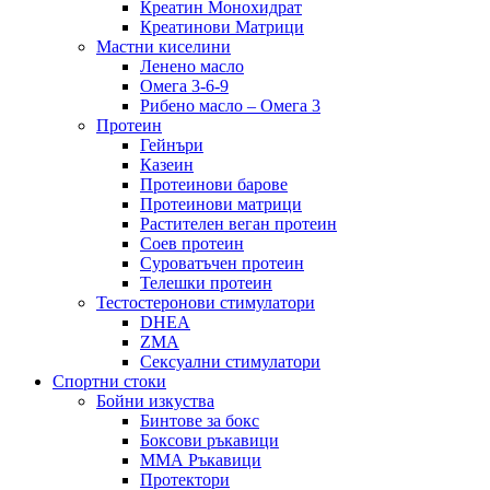
Креатин Монохидрат
Креатинови Матрици
Мастни киселини
Ленено масло
Омега 3-6-9
Рибено масло – Омега 3
Протеин
Гейнъри
Казеин
Протеинови барове
Протеинови матрици
Растителен веган протеин
Соев протеин
Суроватъчен протеин
Телешки протеин
Тестостеронови стимулатори
DHEA
ZMA
Сексуални стимулатори
Спортни стоки
Бойни изкуства
Бинтове за бокс
Боксови ръкавици
ММА Ръкавици
Протектори