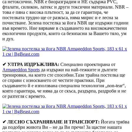
са нетоксични. NBR е биоразградим и НЕ съдържа PVC,
фталати, силикон, латекс и други токсични материали. NBR –
това е пяна с висока плътност, за да се гарантира, че
постелката трудно ще се разкъса, няма мирис и е лесна за
почистване. Зелена постелка за йога NBR ще издържи години
във времето. Ние вярваме в създаването на висококачествени
екологични продукти, които са безопасни за Вашето тяло, ум
и дух.
✔ УЛТРА ИЗДРЪЖЛИВА:
Специално проектирана от
Armageddon Sports
да издържи на най-тежките и дългите
тренировки, на които сте способни.Тази трайна постелка ще
се справи с износването от честите практики. При
създаването й е използвана специална технология „non-tear“,
която гарантира, че няма да се скъса, раздърпа, раздроби и не
се разтегля с времето.
✔ ЛЕСНО СЪХРАНЯВАНЕ И ТРАНСПОРТ:
Йогата трябва
да подобри живота Ви – не да Ви пречи! За щастие нашата