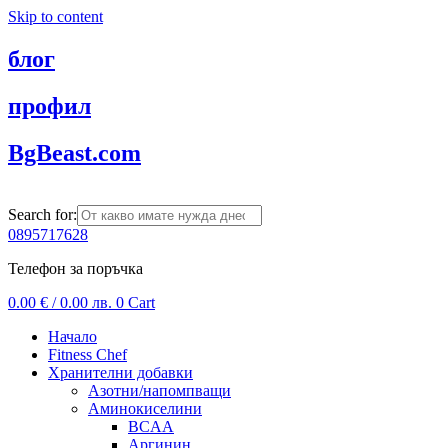
Skip to content
блог
профил
BgBeast.com
Search for:
0895717628
Телефон за поръчка
0.00
€
/ 0.00 лв.
0
Cart
Начало
Fitness Chef
Хранителни добавки
Азотни/напомпващи
Аминокиселини
BCAA
Аргинин