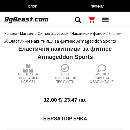
Skip
БЛОГ
ПРОФИЛ
to
content
BgBeast.com
Cart
FITNESS CHEF
ХРАНИТЕЛНИ ДОБАВКИ
СПОРТНИ СТОКИ
ФИТНЕС АКСЕСОАРИ
Начало
/
Магазин
/
Фитнес аксесоари
/
Накитници и фитили
/ Еластични н
Еластични накитници за фитнес
Armageddon Sports
БЕЗПЛАТНА
100%
ВИСОКО
ДОСТАВКА
ОРИГИНАЛНИ
НИВО НА
НАД €51
ПРОДУКТИ
ОБСЛУЖВАНЕ
12.00
€
/ 23.47 лв.
количество
БЪРЗА ПОРЪЧКА
за
Еластични