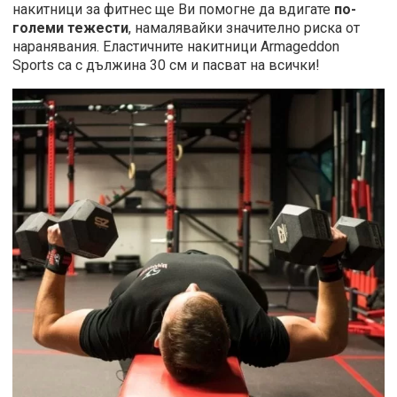
накитници за фитнес ще Ви помогне да вдигате
по-
големи тежести
, намалявайки значително риска от
наранявания. Еластичните накитници Armageddon
Sports са с дължина 30 см и пасват на всички!