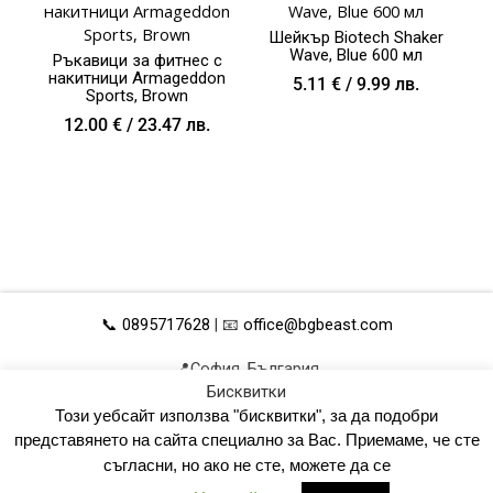
Шейкър Biotech Shaker
Wave, Blue 600 мл
Ръкавици за фитнес с
накитници Armageddon
5.11
€
/ 9.99 лв.
Sports, Brown
12.00
€
/ 23.47 лв.
📞 0895717628
| 📧
office@bgbeast.com
📍София, България
Бисквитки
ОБЩИ УСЛОВИЯ
УПРАВЛЕНИЕ НА ДАННИ
Този уебсайт използва "бисквитки", за да подобри
ПОЛИТИКА ЗА ПОВЕРИТЕЛНОСТ
КАРТА НА САЙТА
представянето на сайта специално за Вас. Приемаме, че сте
съгласни, но ако не сте, можете да се
© 2023 всички права запазени!