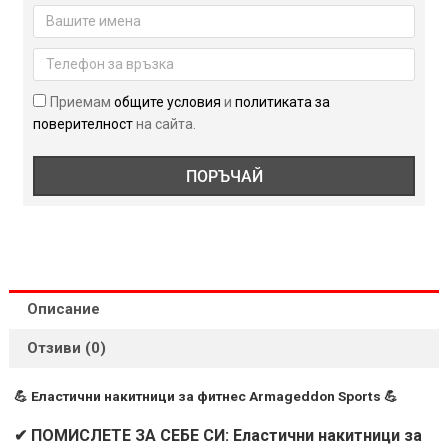
накитници
за
фитнес
Armageddon
Sports
Приемам
общите условия
и
политиката за
поверителност
на сайта.
ПОРЪЧАЙ
Описание
Отзиви (0)
💪 Еластични накитници за фитнес Armageddon Sports 💪
✔ ПОМИСЛЕТЕ ЗА СЕБЕ СИ: Еластични накитници за