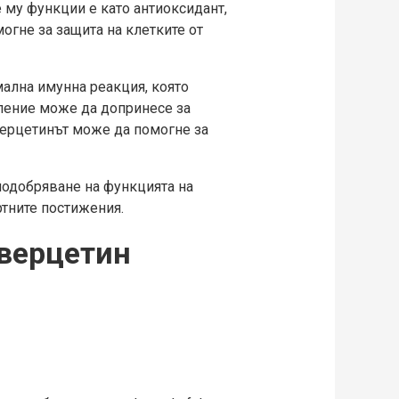
 му функции е като антиоксидант,
огне за защита на клетките от
ална имунна реакция, която
аление може да допринесе за
вeрцетинът може да помогне за
подобряване на функцията на
ртните постижения.
кверцетин