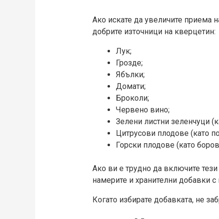
Ако искате да увеличите приема н
добрите източници на кверцетин:
Лук;
Грозде;
Ябълки;
Домати;
Броколи;
Червено вино;
Зелени листни зеленчуци (ка
Цитрусови плодове (като по
Горски плодове (като боров
Ако ви е трудно да включите тези
намерите и хранителни добавки с 
Когато избирате добавката, не за