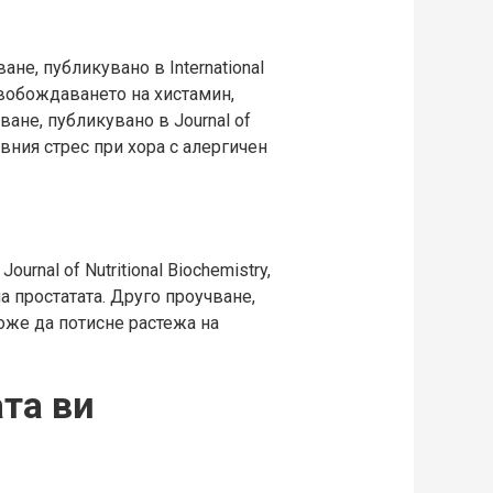
не, публикувано в International
свобождаването на хистамин,
ане, публикувано в Journal of
ивния стрес при хора с алергичен
nal of Nutritional Biochemistry,
 простатата. Друго проучване,
 може да потисне растежа на
та ви