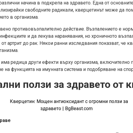
азлични начина в подкрепа на здравето. Една от основните
ализирайки свободните радикали, кверцeтинът може да пом
ето в организма.
вено противовъзпалително действие. Възпалението е норм
 инфекциите и да лекува наранявания, но хроничното възп
от артрит до рак. Някои ранни изследвания показват, че к
ганизма.
 има редица други ефекти върху организма, включително 
е на функцията на имунната система и подобряване на спо
лни ползи за здравето от 
раве