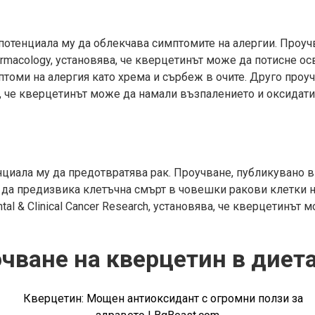
отенциала му да облекчава симптомите на алергии. Проучва
harmacology, установява, че кверцетинът може да потисне о
томи на алергия като хрема и сърбеж в очите. Друго проучв
ява, че кверцетинът може да намали възпалението и оксидат
иала му да предотвратява рак. Проучване, публикувано в Jour
да предизвика клетъчна смърт в човешки ракови клетки на
tal & Clinical Cancer Research, установява, че квeрцетинът
чване на кверцетин в диета