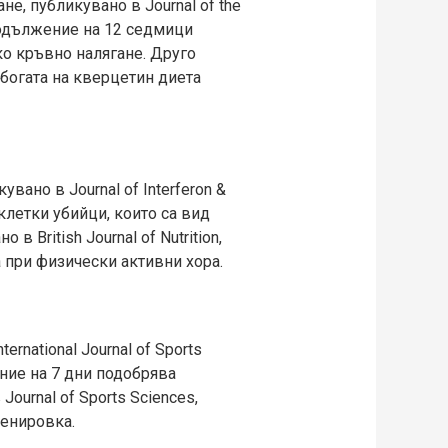
, публикувано в Journal of the
продължение на 12 седмици
ко кръвно налягане. Друго
а богата на квeрцетин диета
вано в Journal of Interferon &
клетки убийци, които са вид
 British Journal of Nutrition,
 при физически активни хора.
national Journal of Sports
ение на 7 дни подобрява
urnal of Sports Sciences,
ренировка.