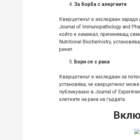
За борба с алергиите
Кверцeтинът е изследван заради п
Journal of Immunopathology and P
който е химикал, причиняващ симп
Nutritional Biochemistry, установ
ринит.
Бори се с рака
Кверцeтинът е изследван за потенц
установява, че кверцетинът може 
публикувано в Journal of Experimen
клетките на рака на гърдата.
Вклю