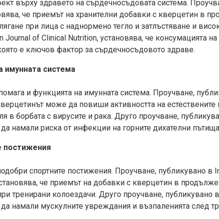
кт върху здравето на сърдечносъдовата система. Проучване
тановява, че приемът на хранителни добавки с кверцетин в 
ягане при лица с наднормено тегло и затлъстяване и висо
Journal of Clinical Nutrition, установява, че консумацията н
която е ключов фактор за сърдечносъдовото здраве.
а имунната система
омага и функцията на имунната система. Проучване, публику
е кверцeтинът може да повиши активността на естествените 
в борбата с вирусите и рака. Друго проучване, публикувано в
да намали риска от инфекции на горните дихателни пътища
е постижения
обри спортните постижения. Проучване, публикувано в Inter
, установява, че приемът на добавки с кверцетин в продълж
и тренирани колоездачи. Друго проучване, публикувано в Jo
 да намали мускулните увреждания и възпаленията след т