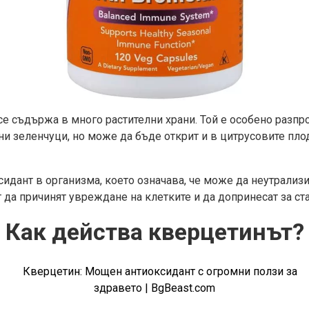
е съдържа в много растителни храни. Той е особено разпро
ни зеленчуци, но може да бъде открит и в цитрусовите плод
идант в организма, което означава, че може да неутрализ
 да причинят увреждане на клетките и да допринесат за ста
Как действа кверцетинът?