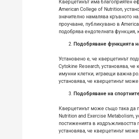
Кверцетинът има благоприятен ефе
American College of Nutrition, ус
значително намалява кръвното нал
проучване, публикувано в American 
подобрява ендотелната функция, 
Подобряване функцията н
Установено е, че кверцетинът подп
Cytokine Research, установява, ч
имунни клетки, играещи важна роля 
установява, че кверцетинът може 
Подобряване на спортнит
Квeрцетинът може също така да под
Nutrition and Exercise Metabolism
постиженията в издръжливостта пр
установява, че квeрцетинът може