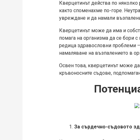
Кверцетинът действа по няколко р
както споменахме по-горе. Неутр
увреждане и да намали възпалени
Кверцeтинът може да има и собст
помага на организма да се бори с
редица здравословни проблеми – 
намаляване на възпалението в ор
Освен това, кверцeтинът може да
кръвоносните съдове, подпомаган
Потенциа
За сърдечно-съдовото зд