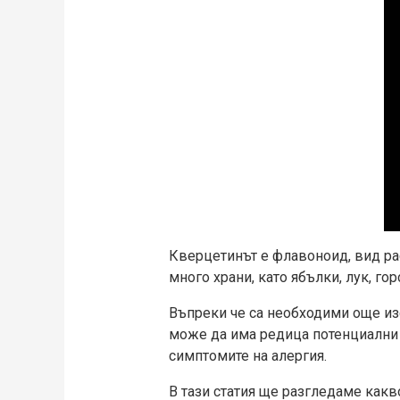
Кверцетинът е флавоноид, вид ра
много храни, като ябълки, лук, г
Въпреки че са необходими още изс
може да има редица потенциални 
симптомите на алергия.
В тази статия ще разгледаме какв