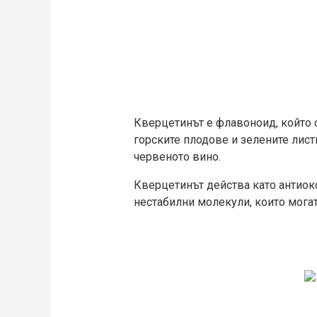
Кверцeтинът е флавоноид, който с
горските плодове и зелените лист
червеното вино.
Кверцeтинът действа като антиокс
нестабилни молекули, които могат