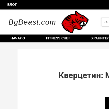
Skip
БЛОГ
to
content
Sea
BgBeast.com
for:
НАЧАЛО
FITNESS CHEF
ХРАНИТЕ
Кверцетин: 