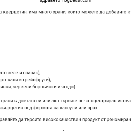
а квeрцетин, има много храни, които можете да добавите къ
то зеле и спанак);
ртокали и грейпфрути);
инки, червени боровинки и ягоди).
 храни в диетата си или ако търсите по-концентриран изто
кверцeтин под формата на капсули или прах.
бравяйте да търсите висококачествен продукт от реномиран