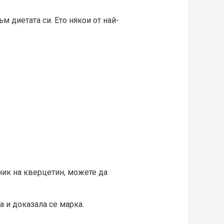
м диетата си. Ето някои от най-
чник на квеpцетин, можете да
а и доказала се марка.