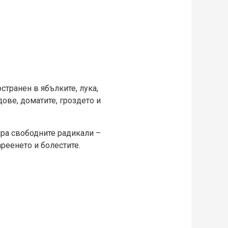
странен в ябълките, лука,
ове, доматите, гроздето и
ира свободните радикали –
реенето и болестите.