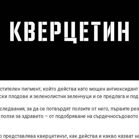
стителен пигмент, който действа като мощен антиоксидант 
орски плодове и зеленолистни зеленчуци и се предлага и по
ледвания, за да се потвърдят ползите от него, първите рез
ползи за здравето – от подобряване на сърдечносъдовото
о представлява кверцетинът, как действа и какво казват н