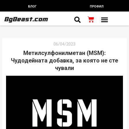
Skip
БЛОГ
ПРОФИЛ
to
content
BgBeast.com
Cart
06/04/2023
Метилсулфонилметан (MSM):
Чудодейната добавка, за която не сте
чували