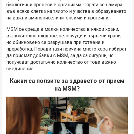
биологични процеси в организма. Сярата се намира
във всяка клетка на тялото и участва в образуването
на важни аминокиселини, ензими и протеини.
MSМ се среща в малки количества в някои храни,
включително плодове, зеленчуци и зърнени храни,
но обикновено се разрушава при готвене и
преработка. Поради тази причина много хора избират
да приемат добавки с MSМ, за да са сигурни, че
получават достатъчно количество от това важно
съединение.
Какви са ползите за здравето от прием
на MSM?