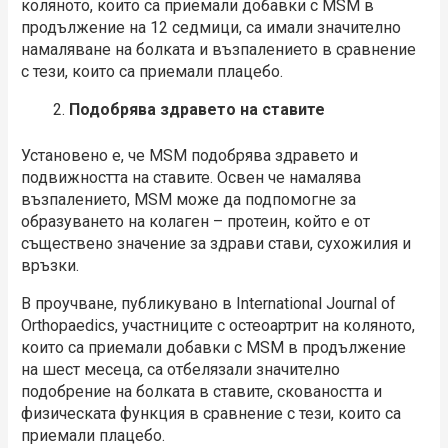
коляното, които са приемали добавки с МSM в
продължение на 12 седмици, са имали значително
намаляване на болката и възпалението в сравнение
с тези, които са приемали плацебо.
Подобрява здравето на ставите
Установено е, че MSM подобрява здравето и
подвижността на ставите. Освен че намалява
възпалението, МSM може да подпомогне за
образуването на колаген – протеин, който е от
съществено значение за здрави стави, сухожилия и
връзки.
В проучване, публикувано в International Journal of
Orthopaedics, участниците с остеоартрит на коляното,
които са приемали добавки с МSM в продължение
на шест месеца, са отбелязали значително
подобрение на болката в ставите, сковаността и
физическата функция в сравнение с тези, които са
приемали плацебо.