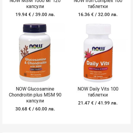
NOW MSM 1000 мг 120
NOW Iron Complex 100
капсули
таблетки
19.94
€
/ 39.00 лв.
16.36
€
/ 32.00 лв.
NOW Glucosamine
NOW Daily Vits 100
Chondroitin plus MSM 90
таблетки
капсули
21.47
€
/ 41.99 лв.
30.68
€
/ 60.00 лв.