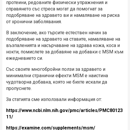
протеини, редовните физически упражнения и
справянето със стреса могат да помогнат за
подобряване на здравето ви и намаляване на риска
от хронични заболявания.
В заключение, ако търсите естествен начин за
подобряване на здравето на ставите, намаляване на
възпаленията и насърчаване на здрава кожа, коса и
нокти, помислете за добавяне на добавки с MSМ към
ежедневието си.
Със своите многобройни ползи за здравето и
минимални странични ефекти MSM е наистина
чудотворна добавка, която не бихте искали да
пропуснете.
За статията сме използвали информация от:
https://www.ncbi.nlm.nih.gov/pmc/articles/PMC80123
11/
https://examine.com/supplements/msm/