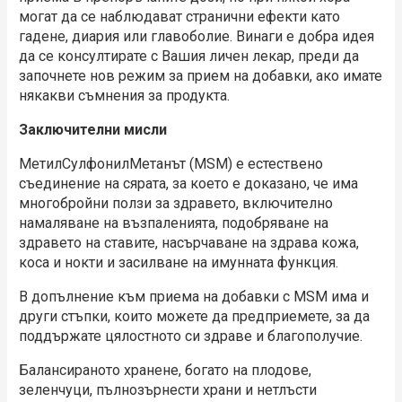
могат да се наблюдават странични ефекти като
гадене, диария или главоболие. Винаги е добра идея
да се консултирате с Вашия личен лекар, преди да
започнете нов режим за прием на добавки, ако имате
някакви съмнения за продукта.
Заключителни мисли
МетилСулфонилМетанът (MSM) е естествено
съединение на сярата, за което е доказано, че има
многобройни ползи за здравето, включително
намаляване на възпаленията, подобряване на
здравето на ставите, насърчаване на здрава кожа,
коса и нокти и засилване на имунната функция.
В допълнение към приема на добавки с МSM има и
други стъпки, които можете да предприемете, за да
поддържате цялостното си здраве и благополучие.
Балансираното хранене, богато на плодове,
зеленчуци, пълнозърнести храни и нетлъсти