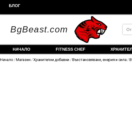
Skip
БЛОГ
to
content
Sea
BgBeast.com
for:
НАЧАЛО
FITNESS CHEF
ХРАНИТЕ
Начало
/
Магазин
/
Хранителни добавки
/
Възстановяване, енерия и сила
/
В