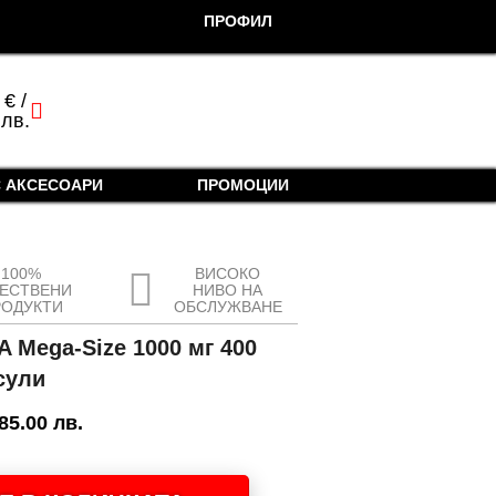
ПРОФИЛ
0
€
/
cart
 лв.
 АКСЕСОАРИ
ПРОМОЦИИ
100%
ВИСОКО
ЧЕСТВЕНИ
НИВО НА
РОДУКТИ
ОБСЛУЖВАНЕ
A Mega-Size 1000 мг 400
сули
 85.00 лв.