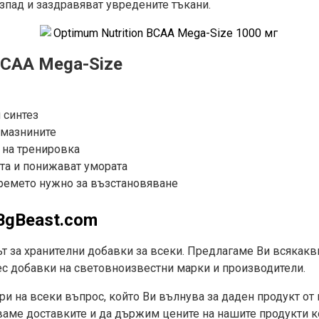
зпад и заздравяват увредените тъкани.
BCAA Mega-Size
 синтез
 мазнините
 на тренировка
та и понижават умората
ремето нужно за възстановяване
BgBeast.com
ът за хранителни добавки за всеки. Предлагаме Ви всякак
ес добавки на световноизвестни марки и производители.
ри на всеки въпрос, който Ви вълнува за даден продукт от 
ме доставките и да държим цените на нашите продукти ко