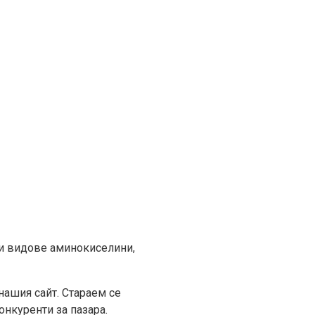
ви видове аминокиселини,
нашия сайт. Стараем се
нкуренти за пазара.