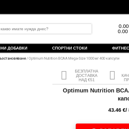
rch
0.0
0.00
ЛНИ ДОБАВКИ
СПОРТНИ СТОКИ
ФИТНЕС
ъзстановяване
/ Optimum Nutrition BCAA Mega-Size 1000 мг 400 капсули
БЕЗПЛАТНА
ДОСТАВКА
КА
НАД €51
П
Optimum Nutrition BCA
кап
43.46
€
/
количество
за