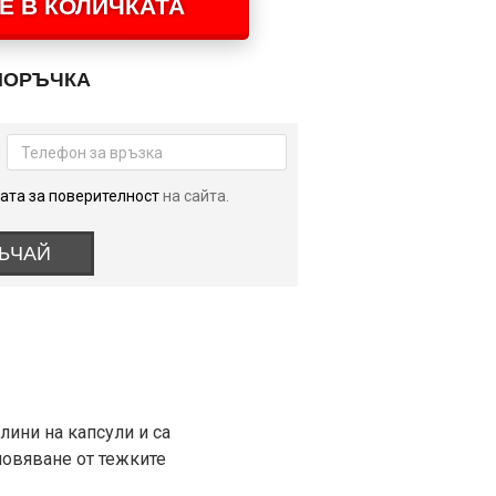
Е В КОЛИЧКАТА
ПОРЪЧКА
ата за поверителност
на сайта.
ЪЧАЙ
лини на капсули и са
новяване от тежките