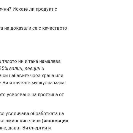
ични? Искате ли продукт с
 на доказали се с качеството
тялото ни и така намалява
 35%
валин, левцин и
 си набавите чрез храна или
е Ви и качвате мускулна маса!
ото усвояване на протеина от
 се увеличава обработката на
две аминокиселини (
изолевцин
не, дават Ви енергия и