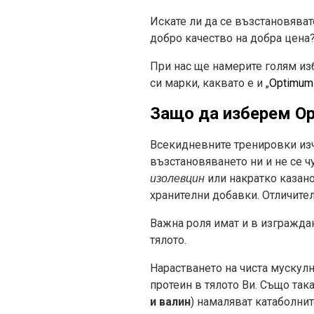
Искате ли да се възстановяват
добро качество на добра цена
При нас ще намерите голям из
си марки, каквато е и „
Optimum 
Защо да изберем Op
Всекидневните тренировки изч
възстановяването ни и не се ч
или накратко казан
изолевцин
хранителни добавки. Отличител
Важна роля имат и в изграждан
тялото.
Нарастването на чиста мускул
протеин в тялото Ви. Също так
и валин
) намаляват катаболнит