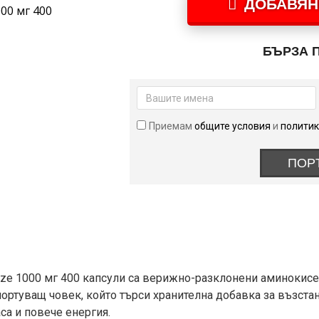
ДОБАВЯН
Optimum
Nutrition
BCAA
БЪРЗА 
Mega-
Size
1000
мг
Приемам
общите условия
и
политик
400
капсули
ПОР
ize 1000 мг 400 капсули са верижно-разклонени аминокисе
портуващ човек, който търси хранителна добавка за възста
са и повече енергия.