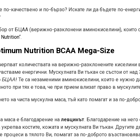
е по-качествено и по-бързо? Искате ли да бъдете по-енерг
?
бор от БЦАА (верижно-разклонени аминокиселини), които са
Nutrition
“.
timum Nutrition BCAA Mega-Size
ерпват количествата на верижно-разклонените киселини в 
увстваме енергични. Мускулната Ви тъкан се състои от над
о
! Те са незаменими аминокиселини, които е нужно да
БЦАА
ното при тях е това, че при прием влизат право в мускулит
ето на чиста мускулна маса, тъй като помагат и за по-добр
на маса е благодарение на
левцинът
. Благодарение на него
а укрепва костите, кожата и мускулната Ви тъкан. Другите 
е процеси в тялото Ви, помагат за по-доброто възстановява