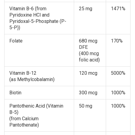
Vitamin B-6 (from
25 mg
1471%
Pyridoxine HCl and
Pyridoxal-5-Phosphate (P-
5-P))
Folate
680 mcg
170%
DFE
(400 mcg
folic acid)
Vitamin B-12
120 mcg
5000%
(as Methylcobalamin)
Biotin
300 mcg
1000%
Pantothenic Acid (Vitamin
50 mg
1000%
B-5)
(from Calcium
Pantothenate)