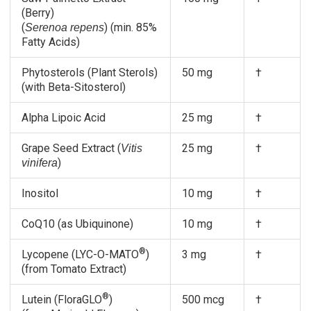
(Berry)
(
) (min. 85%
Serenoa repens
Fatty Acids)
Phytosterols (Plant Sterols)
50 mg
†
(with Beta-Sitosterol)
Alpha Lipoic Acid
25 mg
†
Grape Seed Extract (
25 mg
†
Vitis
)
vinifera
Inositol
10 mg
†
CoQ10 (as Ubiquinone)
10 mg
†
®
Lycopene (LYC-O-MATO
)
3 mg
†
(from Tomato Extract)
®
Lutein (FloraGLO
)
500 mcg
†