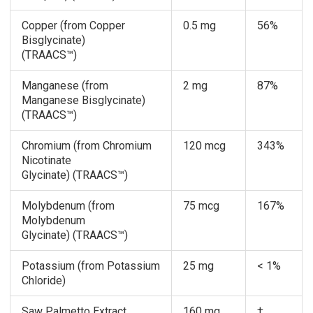
Copper (from Copper
0.5 mg
56%
Bisglycinate)
(TRAACS™)
Manganese (from
2 mg
87%
Manganese Bisglycinate)
(TRAACS™)
Chromium (from Chromium
120 mcg
343%
Nicotinate
Glycinate) (TRAACS™)
Molybdenum (from
75 mcg
167%
Molybdenum
Glycinate) (TRAACS™)
Potassium (from Potassium
25 mg
< 1%
Chloride)
Saw Palmetto Extract
160 mg
†