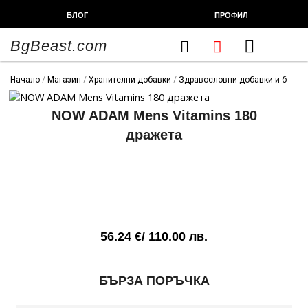
Skip
БЛОГ
ПРОФИЛ
to
content
BgBeast.com
Cart
FITNESS CHEF
ХРАНИТЕЛНИ ДОБАВКИ
СПОРТНИ СТОКИ
ФИТНЕС АКСЕСОАРИ
Начало
/
Магазин
/
Хранителни добавки
/
Здравословни добавки и билки
NOW ADAM Mens Vitamins 180
дражета
56.24
€
/ 110.00 лв.
количество
БЪРЗА ПОРЪЧКА
за
NOW