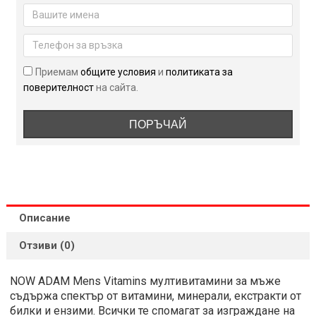
ADAM
Mens
Vitamins
180
дражета
Приемам
общите условия
и
политиката за
поверителност
на сайта.
ПОРЪЧАЙ
Описание
Отзиви (0)
NOW ADAM Mens Vitamins мултивитамини за мъже
съдържа спектър от витамини, минерали, екстракти от
билки и ензими. Всички те спомагат за изграждане на