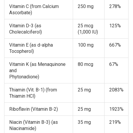
Vitamin C (from Calcium
250 mg
278%
Ascorbate)
Vitamin D-3 (as
25 mcg
125%
Cholecalciferol)
(1,000 IU)
Vitamin E (as d-alpha
100 mg
667%
Tocopherol)
Vitamin K (as Menaquinone
80 mcg
67%
and
Phytonadione)
Thiamin (Vit. B-1) (from
25 mg
2083%
Thiamin HCl)
Riboflavin (Vitamin B-2)
25 mg
1923%
Niacin (Vitamin B-3) (as
35 mg
219%
Niacinamide)