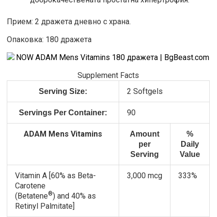
Прием: 2 дражета дневно с храна.
Опаковка: 180 дражета
Supplement Facts
2 Softgels
Serving Size:
90
Servings Per Container:
ADAM Mens Vitamins
Amount
%
per
Daily
Serving
Value
Vitamin A [60% as Beta-
3,000 mcg
333%
Carotene
®
(Betatene
) and 40% as
Retinyl Palmitate]