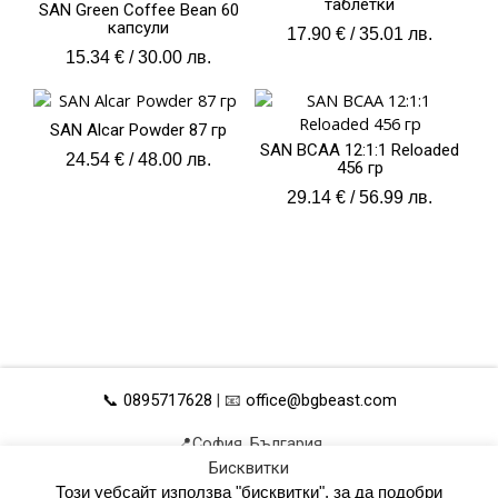
таблетки
SAN Green Coffee Bean 60
капсули
17.90
€
/ 35.01 лв.
15.34
€
/ 30.00 лв.
SAN Alcar Powder 87 гр
SAN BCAA 12:1:1 Reloaded
24.54
€
/ 48.00 лв.
456 гр
29.14
€
/ 56.99 лв.
📞 0895717628
| 📧
office@bgbeast.com
📍София, България
Бисквитки
ОБЩИ УСЛОВИЯ
УПРАВЛЕНИЕ НА ДАННИ
Този уебсайт използва "бисквитки", за да подобри