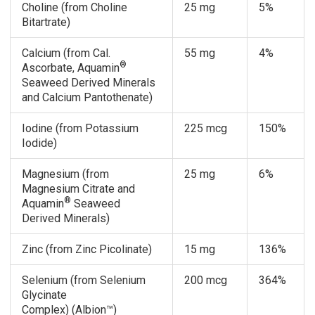
Choline (from Choline
25 mg
5%
Bitartrate)
Calcium (from Cal.
55 mg
4%
®
Ascorbate, Aquamin
Seaweed Derived Minerals
and Calcium Pantothenate)
Iodine (from Potassium
225 mcg
150%
Iodide)
Magnesium (from
25 mg
6%
Magnesium Citrate and
®
Aquamin
Seaweed
Derived Minerals)
Zinc (from Zinc Picolinate)
15 mg
136%
Selenium (from Selenium
200 mcg
364%
Glycinate
Complex) (Albion™)