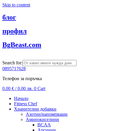
Skip to content
блог
профил
BgBeast.com
Search for:
0895717628
Телефон за поръчка
0.00
€
/ 0.00 лв.
0
Cart
Начало
Fitness Chef
Хранителни добавки
Азотни/напомпващи
Аминокиселини
BCAA
Аргинин