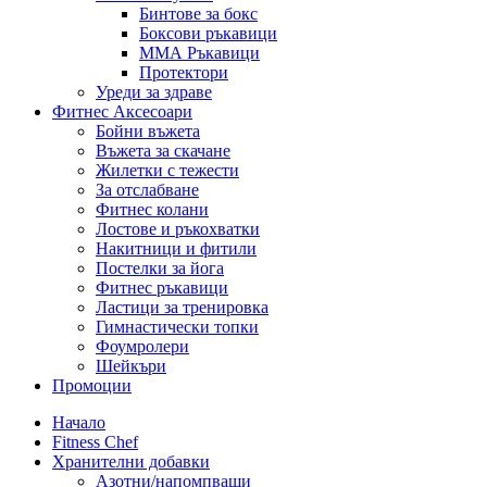
Бинтове за бокс
Боксови ръкавици
ММА Ръкавици
Протектори
Уреди за здраве
Фитнес Аксесоари
Бойни въжета
Въжета за скачане
Жилетки с тежести
За отслабване
Фитнес колани
Лостове и ръкохватки
Накитници и фитили
Постелки за йога
Фитнес ръкавици
Ластици за тренировка
Гимнастически топки
Фоумролери
Шейкъри
Промоции
Начало
Fitness Chef
Хранителни добавки
Азотни/напомпващи