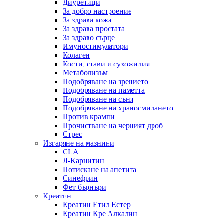
Диуретици
За добро настроение
За здрава кожа
За здрава простата
За здраво сърце
Имуностимулатори
Колаген
Кости, стави и сухожилия
Метаболизъм
Подобряване на зрението
Подобряване на паметта
Подобряване на съня
Подобряване на храносмилането
Против крампи
Прочистване на черният дроб
Стрес
Изгаряне на мазнини
CLA
Л-Карнитин
Потискане на апетита
Синефрин
Фет бърнъри
Креатин
Креатин Етил Естер
Креатин Кре Алкалин