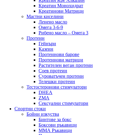
Креатин Кре Алкалин
Креатин Монохидрат
Креатинови Матрици
Мастни киселини
Ленено масло
Омега 3-6-9
Рибено масло – Омега 3
Протеин
Гейнъри
Казеин
Протеинови барове
Протеинови матрици
Растителен веган протеин
Соев протеин
Суроватъчен протеин
Телешки протеин
Тестостеронови стимулатори
DHEA
ZMA
Сексуални стимулатори
Спортни стоки
Бойни изкуства
Бинтове за бокс
Боксови ръкавици
ММА Ръкавици