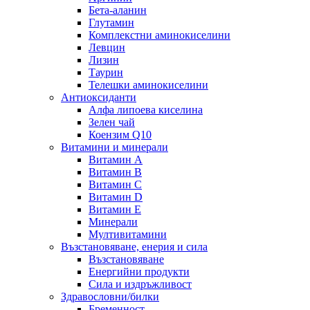
Бета-аланин
Глутамин
Комплекстни аминокиселини
Левцин
Лизин
Таурин
Телешки аминокиселини
Антиоксиданти
Алфа липоева киселина
Зелен чай
Коензим Q10
Витамини и минерали
Витамин А
Витамин B
Витамин C
Витамин D
Витамин E
Минерали
Мултивитамини
Възстановяване, енерия и сила
Възстановяване
Енергийни продукти
Сила и издръжливост
Здравословни/билки
Бременност