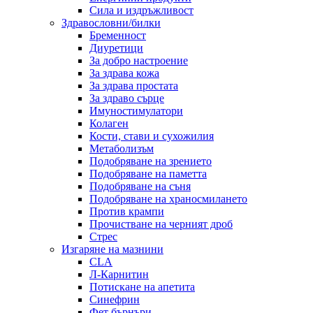
Сила и издръжливост
Здравословни/билки
Бременност
Диуретици
За добро настроение
За здрава кожа
За здрава простата
За здраво сърце
Имуностимулатори
Колаген
Кости, стави и сухожилия
Метаболизъм
Подобряване на зрението
Подобряване на паметта
Подобряване на съня
Подобряване на храносмилането
Против крампи
Прочистване на черният дроб
Стрес
Изгаряне на мазнини
CLA
Л-Карнитин
Потискане на апетита
Синефрин
Фет бърнъри