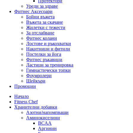
Протектори
Уреди за здраве
Фитнес Аксесоари
Бойни въжета
Въжета за скачане
Жилетки с тежести
За отслабване
Фитнес колани
Лостове и ръкохватки
Накитници и фитили
Постелки за йога
Фитнес ръкавици
Ластици за тренировка
Гимнастически топки
Фоумролери
Шейкъри
Промоции
Начало
Fitness Chef
Хранителни добавки
Азотни/напомпващи
Аминокиселини
BCAA
Аргинин