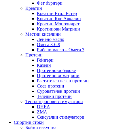
Фет бърнъри
Креатин
Креатин Етил Естер
Креатин Кре Алкалин
Креатин Монохидрат
Креатинови Матрици
Мастни киселини
Ленено масло
Омега 3-6-9
Рибено масло – Омега 3
Протеин
Гейнъри
Казеин
Протеинови барове
Протеинови матрици
Растителен веган протеин
Соев протеин
Суроватъчен протеин
Телешки протеин
Тестостеронови стимулатори
DHEA
ZMA
Сексуални стимулатори
Спортни стоки
Бойни изкуства