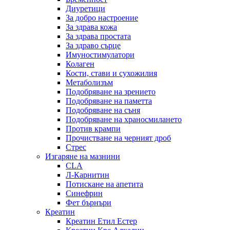
Диуретици
За добро настроение
За здрава кожа
За здрава простата
За здраво сърце
Имуностимулатори
Колаген
Кости, стави и сухожилия
Метаболизъм
Подобряване на зрението
Подобряване на паметта
Подобряване на съня
Подобряване на храносмилането
Против крампи
Прочистване на черният дроб
Стрес
Изгаряне на мазнини
CLA
Л-Карнитин
Потискане на апетита
Синефрин
Фет бърнъри
Креатин
Креатин Етил Естер