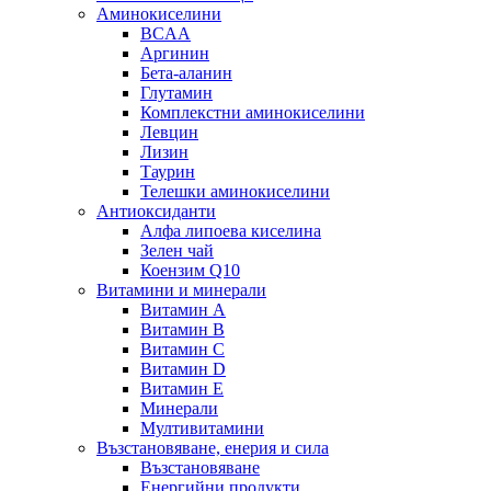
Аминокиселини
BCAA
Аргинин
Бета-аланин
Глутамин
Комплекстни аминокиселини
Левцин
Лизин
Таурин
Телешки аминокиселини
Антиоксиданти
Алфа липоева киселина
Зелен чай
Коензим Q10
Витамини и минерали
Витамин А
Витамин B
Витамин C
Витамин D
Витамин E
Минерали
Мултивитамини
Възстановяване, енерия и сила
Възстановяване
Енергийни продукти