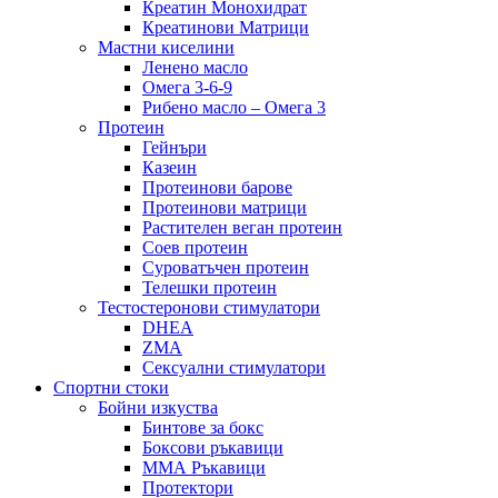
Креатин Монохидрат
Креатинови Матрици
Мастни киселини
Ленено масло
Омега 3-6-9
Рибено масло – Омега 3
Протеин
Гейнъри
Казеин
Протеинови барове
Протеинови матрици
Растителен веган протеин
Соев протеин
Суроватъчен протеин
Телешки протеин
Тестостеронови стимулатори
DHEA
ZMA
Сексуални стимулатори
Спортни стоки
Бойни изкуства
Бинтове за бокс
Боксови ръкавици
ММА Ръкавици
Протектори