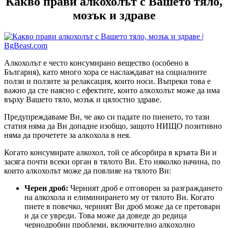
Какво прави алкохолът с Вашето тяло,
мозък и здраве
Алкохолът е често консумирано вещество (особено в
България), като много хора се наслаждават на социалните
ползи и ползите за релаксация, които носи. Въпреки това е
важно да сте наясно с ефектите, които алкoхолът може да има
върху Вашето тяло, мозък и цялостно здраве.
Предупреждаваме Ви, че ако си падате по пиенето, то тази
статия няма да Ви допадне изобщо, защото НИЩО позитивно
няма да прочетете за алкoхола в нея.
Когато консумирате алкохол, той се абсорбира в кръвта Ви и
засяга почти всеки орган в тялото Ви. Ето няколко начина, по
които алкoхолът може да повлияе на тялото Ви:
Черен дроб:
Черният дроб е отговорен за разграждането
на алкохола и елиминирането му от тялото Ви. Когато
пиете в повечко, черният Ви дроб може да се претовари
и да се увреди. Това може да доведе до редица
чернодробни проблеми, включително алкoхолно