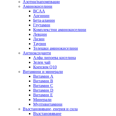
Азотни/напомпващи
Аминокиселини
BCAA
Аргинин
Бета-аланин
Глутамин
Комплекстни аминокиселини
Левцин
Лизин
Таурин
Телешки аминокиселини
Антиоксиданти
Алфа липоева киселина
Зелен чай
Коензим Q10
Витамини и минерали
Витамин А
Витамин B
Витамин C
Витамин D
Витамин E
Минерали
Мултивитамини
Възстановяване, енерия и сила
Възстановяване