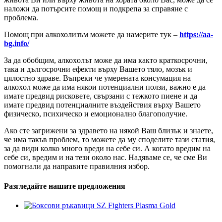
наложи да потърсите помощ и подкрепа за справяне с
проблема.
Помощ при алкохолизъм можете да намерите тук –
https://aa-
bg.info/
За да обобщим, алкохoлът може да има както краткосрочни,
така и дългосрочни ефекти върху Вашето тяло, мозък и
цялостно здраве. Въпреки че умерената консумация на
алкохoл може да има някои потенциални ползи, важно е да
имате предвид рисковете, свързани с тежкото пиене и да
имате предвид потенциалните въздействия върху Вашето
физическо, психическо и емоционално благополучие.
Ако сте загрижени за здравето на някой Ваш близък и знаете,
че има такъв проблем, то можете да му споделите тази статия,
за да види колко много вреди на себе си. А когато вредим на
себе си, вредим и на тези около нас. Надяваме се, че сме Ви
помогнали да направите правилния избор.
Разгледайте нашите предложения