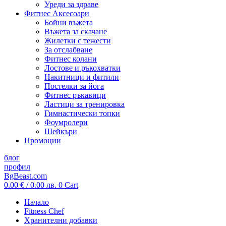
Уреди за здраве
Фитнес Аксесоари
Бойни въжета
Въжета за скачане
Жилетки с тежести
За отслабване
Фитнес колани
Лостове и ръкохватки
Накитници и фитили
Постелки за йога
Фитнес ръкавици
Ластици за тренировка
Гимнастически топки
Фоумролери
Шейкъри
Промоции
блог
профил
BgBeast.com
0.00
€
/ 0.00 лв.
0
Cart
Начало
Fitness Chef
Хранителни добавки