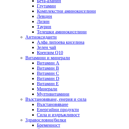
Бета-аланин
Глутамин
Комплекстни аминокиселини
Левцин
Лизин
Таурин
Телешки аминокиселини
Антиоксиданти
Алфа липоева киселина
Зелен чай
Коензим Q10
Витамини и минерали
Витамин А
Витамин B
Витамин C
Витамин D
Витамин E
Минерали
Мултивитамини
Възстановяване, енерия и сила
Възстановяване
Енергийни продукти
Сила и издръжливост
Здравословни/билки
Бременност