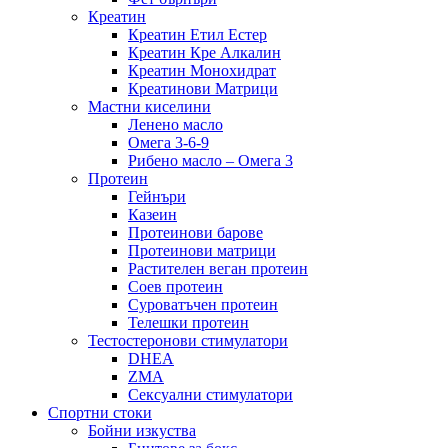
Креатин
Креатин Етил Естер
Креатин Кре Алкалин
Креатин Монохидрат
Креатинови Матрици
Мастни киселини
Ленено масло
Омега 3-6-9
Рибено масло – Омега 3
Протеин
Гейнъри
Казеин
Протеинови барове
Протеинови матрици
Растителен веган протеин
Соев протеин
Суроватъчен протеин
Телешки протеин
Тестостеронови стимулатори
DHEA
ZMA
Сексуални стимулатори
Спортни стоки
Бойни изкуства