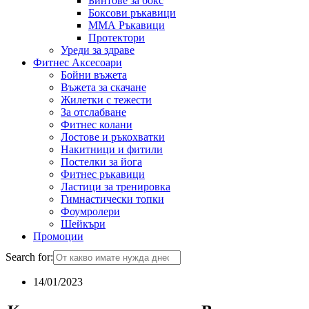
Бинтове за бокс
Боксови ръкавици
ММА Ръкавици
Протектори
Уреди за здраве
Фитнес Аксесоари
Бойни въжета
Въжета за скачане
Жилетки с тежести
За отслабване
Фитнес колани
Лостове и ръкохватки
Накитници и фитили
Постелки за йога
Фитнес ръкавици
Ластици за тренировка
Гимнастически топки
Фоумролери
Шейкъри
Промоции
Search for:
14/01/2023