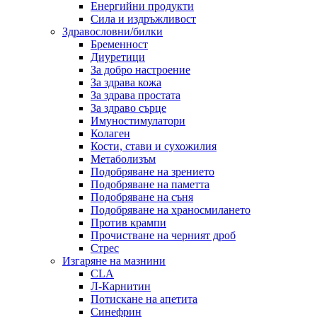
Енергийни продукти
Сила и издръжливост
Здравословни/билки
Бременност
Диуретици
За добро настроение
За здрава кожа
За здрава простата
За здраво сърце
Имуностимулатори
Колаген
Кости, стави и сухожилия
Метаболизъм
Подобряване на зрението
Подобряване на паметта
Подобряване на съня
Подобряване на храносмилането
Против крампи
Прочистване на черният дроб
Стрес
Изгаряне на мазнини
CLA
Л-Карнитин
Потискане на апетита
Синефрин