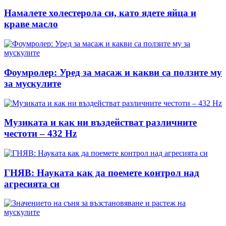
Намалете холестерола си, като ядете яйца и
краве масло
Фоумролер: Уред за масаж и какви са ползите му
за мускулите
Музиката и как ни въздействат различните
честоти – 432 Hz
ГНЯВ: Науката как да поемете контрол над
агресията си