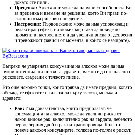
докато сте пили.
Преценка:
Алкoхолът може да наруши способността Ви
за преценка и вземане на решения, което Ви прави по-
склонни към рисково поведение.
Настроение:
Първоначално може да има успокояващ и
релаксиращ ефект, но може също така да доведе до
промени в настроението и да увеличи риска от депресия
и тревожност (зависи от момента, в който се намирате).
Въпреки че умерената консумация на алкохол може да има
някои потенциални ползи за здравето, важно е да сте наясно с
рисковете, свързани с тежкото пиене.
Ето още няколко точки, които трябва да имате предвид, когато
обсъждате ефектите на алкохола върху тялото, мозъка и
здравето:
Рак:
Има доказателства, които предполагат, че
консумацията на алкохoл може да увеличи риска от
някои видове рак, включително рак на гърдата, дебелото
черво, черния дроб и рак на хранопровода. Колкото
повече алкoхол консумирате, толкова по-голям е рискът.