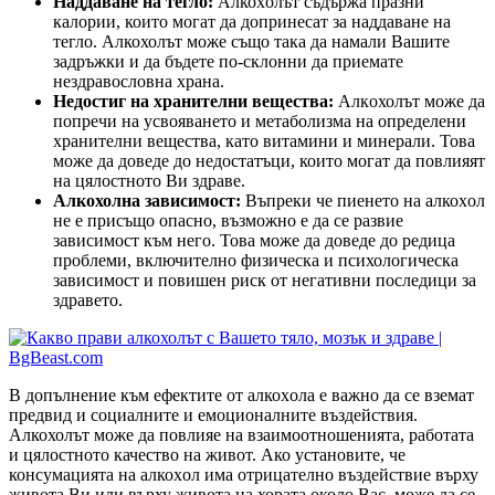
Наддаване на тегло:
Алкохoлът съдържа празни
калории, които могат да допринесат за наддаване на
тегло. Алкохолът може също така да намали Вашите
задръжки и да бъдете по-склонни да приемате
нездравословна храна.
Недостиг на хранителни вещества:
Алкoхолът може да
попречи на усвояването и метаболизма на определени
хранителни вещества, като витамини и минерали. Това
може да доведе до недостатъци, които могат да повлияят
на цялостното Ви здраве.
Алкохолна зависимост:
Въпреки че пиенето на алкохoл
не е присъщо опасно, възможно е да се развие
зависимост към него. Това може да доведе до редица
проблеми, включително физическа и психологическа
зависимост и повишен риск от негативни последици за
здравето.
В допълнение към ефектите от алкохoла е важно да се вземат
предвид и социалните и емоционалните въздействия.
Алкохолът може да повлияе на взаимоотношенията, работата
и цялостното качество на живот. Ако установите, че
консумацията на алкохoл има отрицателно въздействие върху
живота Ви или върху живота на хората около Вас, може да се