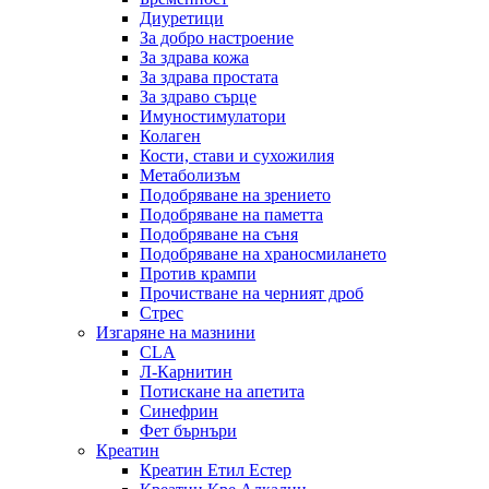
Диуретици
За добро настроение
За здрава кожа
За здрава простата
За здраво сърце
Имуностимулатори
Колаген
Кости, стави и сухожилия
Метаболизъм
Подобряване на зрението
Подобряване на паметта
Подобряване на съня
Подобряване на храносмилането
Против крампи
Прочистване на черният дроб
Стрес
Изгаряне на мазнини
CLA
Л-Карнитин
Потискане на апетита
Синефрин
Фет бърнъри
Креатин
Креатин Етил Естер