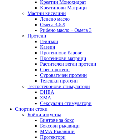
Креатин Монохидрат
Креатинови Матрици
Мастни киселини
Ленено масло
Омега 3-6-9
Рибено масло – Омега 3
Протеин
Гейнъри
Казеин
Протеинови барове
Протеинови матрици
Растителен веган протеин
Соев протеин
Суроватъчен протеин
Телешки протеин
Тестостеронови стимулатори
DHEA
ZMA
Сексуални стимулатори
Спортни стоки
Бойни изкуства
Бинтове за бокс
Боксови ръкавици
ММА Ръкавици
Протектори