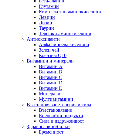
Бета-аланин
Глутамин
Комплекстни аминокиселини
Левцин
Лизин
Таурин
Телешки аминокиселини
Антиоксиданти
Алфа липоева киселина
Зелен чай
Коензим Q10
Витамини и минерали
Витамин А
Витамин B
Витамин C
Витамин D
Витамин E
Минерали
Мултивитамини
Възстановяване, енерия и сила
Възстановяване
Енергийни продукти
Сила и издръжливост
Здравословни/билки
Бременност