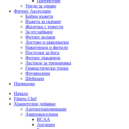
Протектори
Уреди за здраве
Фитнес Аксесоари
Бойни въжета
Въжета за скачане
Жилетки с тежести
За отслабване
Фитнес колани
Лостове и ръкохватки
Накитници и фитили
Постелки за йога
Фитнес ръкавици
Ластици за тренировка
Гимнастически топки
Фоумролери
Шейкъри
Промоции
Начало
Fitness Chef
Хранителни добавки
Азотни/напомпващи
Аминокиселини
BCAA
Аргинин