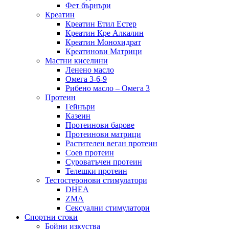
Фет бърнъри
Креатин
Креатин Етил Естер
Креатин Кре Алкалин
Креатин Монохидрат
Креатинови Матрици
Мастни киселини
Ленено масло
Омега 3-6-9
Рибено масло – Омега 3
Протеин
Гейнъри
Казеин
Протеинови барове
Протеинови матрици
Растителен веган протеин
Соев протеин
Суроватъчен протеин
Телешки протеин
Тестостеронови стимулатори
DHEA
ZMA
Сексуални стимулатори
Спортни стоки
Бойни изкуства