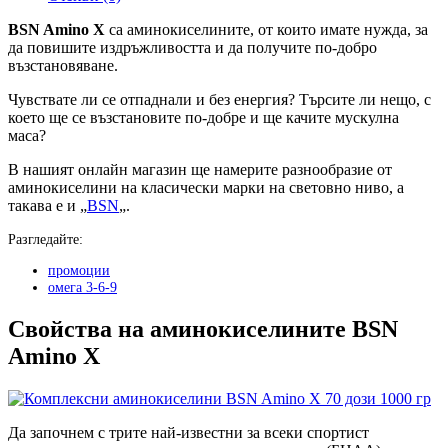
BSN Amino X
са аминокиселините, от които имате нужда, за
да повишите издръжливостта и да получите по-добро
възстановяване.
Чувствате ли се отпаднали и без енергия? Търсите ли нещо, с
което ще се възстановите по-добре и ще качите мускулна
маса?
В нашият онлайн магазин ще намерите разнообразие от
аминокиселини на класически марки на световно ниво, а
такава е и „
BSN
„.
Разгледайте:
промоции
омега 3-6-9
Свойства на аминокиселините BSN
Amino X
Да започнем с трите най-известни за всеки спортист