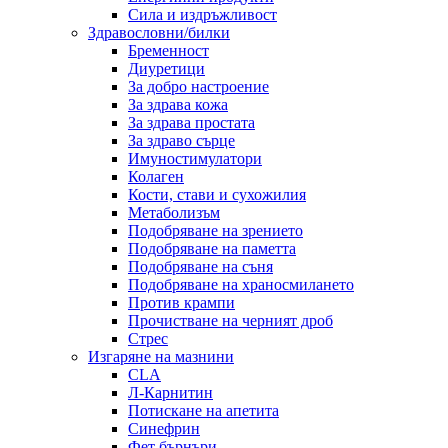
Сила и издръжливост
Здравословни/билки
Бременност
Диуретици
За добро настроение
За здрава кожа
За здрава простата
За здраво сърце
Имуностимулатори
Колаген
Кости, стави и сухожилия
Метаболизъм
Подобряване на зрението
Подобряване на паметта
Подобряване на съня
Подобряване на храносмилането
Против крампи
Прочистване на черният дроб
Стрес
Изгаряне на мазнини
CLA
Л-Карнитин
Потискане на апетита
Синефрин
Фет бърнъри