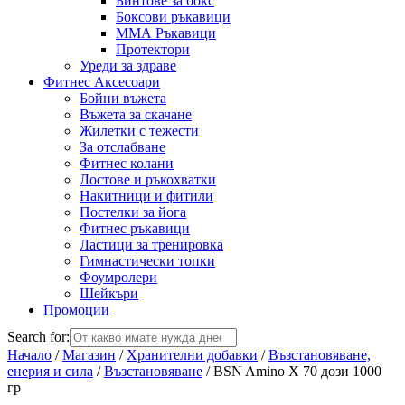
Бинтове за бокс
Боксови ръкавици
ММА Ръкавици
Протектори
Уреди за здраве
Фитнес Аксесоари
Бойни въжета
Въжета за скачане
Жилетки с тежести
За отслабване
Фитнес колани
Лостове и ръкохватки
Накитници и фитили
Постелки за йога
Фитнес ръкавици
Ластици за тренировка
Гимнастически топки
Фоумролери
Шейкъри
Промоции
Search for:
Начало
/
Магазин
/
Хранителни добавки
/
Възстановяване,
енерия и сила
/
Възстановяване
/ BSN Amino X 70 дози 1000
гр