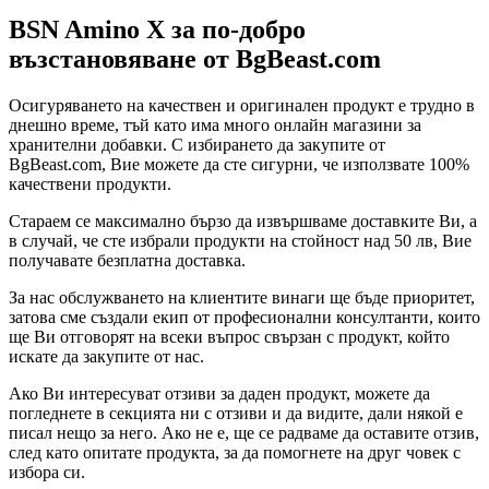
BSN Amino X за по-добро
възстановяване от BgBeast.com
Осигуряването на качествен и оригинален продукт е трудно в
днешно време, тъй като има много онлайн магазини за
хранителни добавки. С избирането да закупите от
BgBeast.com, Вие можете да сте сигурни, че използвате 100%
качествени продукти.
Стараем се максимално бързо да извършваме доставките Ви, а
в случай, че сте избрали продукти на стойност над 50 лв, Вие
получавате безплатна доставка.
За нас обслужването на клиентите винаги ще бъде приоритет,
затова сме създали екип от професионални консултанти, които
ще Ви отговорят на всеки въпрос свързан с продукт, който
искате да закупите от нас.
Ако Ви интересуват отзиви за даден продукт, можете да
погледнете в секцията ни с отзиви и да видите, дали някой е
писал нещо за него. Ако не е, ще се радваме да оставите отзив,
след като опитате продукта, за да помогнете на друг човек с
избора си.