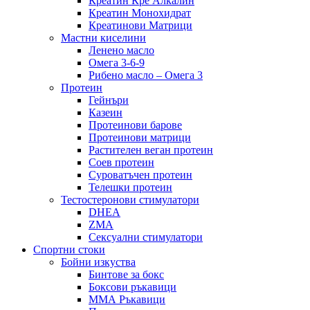
Креатин Кре Алкалин
Креатин Монохидрат
Креатинови Матрици
Мастни киселини
Ленено масло
Омега 3-6-9
Рибено масло – Омега 3
Протеин
Гейнъри
Казеин
Протеинови барове
Протеинови матрици
Растителен веган протеин
Соев протеин
Суроватъчен протеин
Телешки протеин
Тестостеронови стимулатори
DHEA
ZMA
Сексуални стимулатори
Спортни стоки
Бойни изкуства
Бинтове за бокс
Боксови ръкавици
ММА Ръкавици