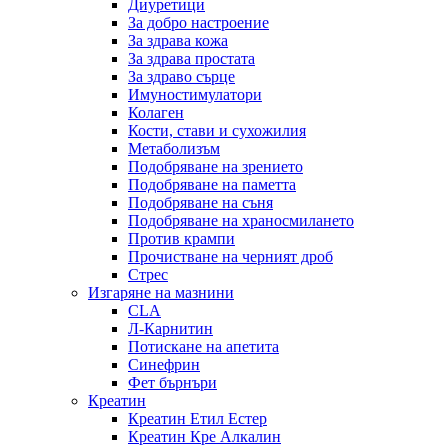
Диуретици
За добро настроение
За здрава кожа
За здрава простата
За здраво сърце
Имуностимулатори
Колаген
Кости, стави и сухожилия
Метаболизъм
Подобряване на зрението
Подобряване на паметта
Подобряване на съня
Подобряване на храносмилането
Против крампи
Прочистване на черният дроб
Стрес
Изгаряне на мазнини
CLA
Л-Карнитин
Потискане на апетита
Синефрин
Фет бърнъри
Креатин
Креатин Етил Естер
Креатин Кре Алкалин