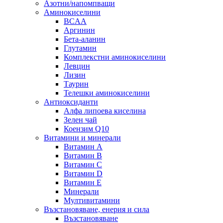
Азотни/напомпващи
Аминокиселини
BCAA
Аргинин
Бета-аланин
Глутамин
Комплекстни аминокиселини
Левцин
Лизин
Таурин
Телешки аминокиселини
Антиоксиданти
Алфа липоева киселина
Зелен чай
Коензим Q10
Витамини и минерали
Витамин А
Витамин B
Витамин C
Витамин D
Витамин E
Минерали
Мултивитамини
Възстановяване, енерия и сила
Възстановяване