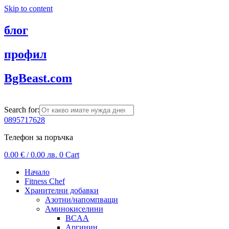
Skip to content
блог
профил
BgBeast.com
Search for:
0895717628
Телефон за поръчка
0.00
€
/ 0.00 лв.
0
Cart
Начало
Fitness Chef
Хранителни добавки
Азотни/напомпващи
Аминокиселини
BCAA
Аргинин