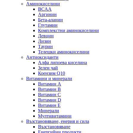
Аминокиселини
BCAA
Аргинин
Бета-аланин
Глутамин
Комплекстни аминокиселини
Левцин
Лизин
Таурин
Телешки аминокиселини
Антиоксиданти
Алфа липоева киселина
Зелен чай
Коензим Q10
Витамини и минерали
Витамин А
Витамин B
Витамин C
Витамин D
Витамин E
Минерали
Мултивитамини
Възстановяване, енерия и сила
Възстановяване
Енергийни продукти