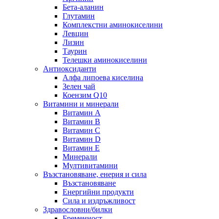
Бета-аланин
Глутамин
Комплекстни аминокиселини
Левцин
Лизин
Таурин
Телешки аминокиселини
Антиоксиданти
Алфа липоева киселина
Зелен чай
Коензим Q10
Витамини и минерали
Витамин А
Витамин B
Витамин C
Витамин D
Витамин E
Минерали
Мултивитамини
Възстановяване, енерия и сила
Възстановяване
Енергийни продукти
Сила и издръжливост
Здравословни/билки
Бременност