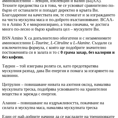
аминокиселини – левцин, изолевцин и валин (БЦАА).
Техните предимства са в това, че се усвояват сравнително по-
бързо от останалите и попадат директно в кръвта Ви.
Благодарение на качествата им, те спомагат и за изграждането
на чиста мускулна маса и по-доброто възстановяване. BCAA-
то в Amino X е микронизирано, а това означава, че достига
много по-лесно и бързо крайната цел – мускулите Ви.
BSN Amino X са допълнително обогатени и с незаменимите
аминокиселини
L-Taurine, L-Citruline и L-Alanine.
Създали са
изключителна формула, с която ще подобрите значително
постиженията си в залата и то с
0 грама захар, без калории и
без кофеин.
Таурин – той изиграва ролята си, като предотвратява
мускулния разпад, дава Ви енергия и помага за изгарянето на
мазнини.
Цитрулин – повишаване нивата на азотния оксид, намалява
мускулната треска, подобрява усвояването на хранителни
вещества и зарежда с енергия.
Аланин – повишаване на издръжливостта, покачване на
силата и мускулна маса, намалява мускулната треска
Един от най-добрите начини да се насладите на тренировките