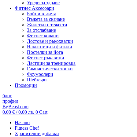
Уреди за здраве
Фитнес Аксесоари
Бойни въжета
Въжета за скачане
Жилетки с тежести
За отслабване
Фитнес колани
Лостове и ръкохватки
Накитници и фитили
Постелки за йога
Фитнес ръкавици
Ластици за тренировка
Гимнастически топки
Фоумролери
Шейкъри
Промоции
блог
профил
BgBeast.com
0.00
€
/ 0.00 лв.
0
Cart
Начало
Fitness Chef
Хранителни добавки