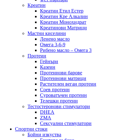
Креатин
Креатин Етил Естер
Креатин Кре Алкалин
Креатин Монохидрат
Креатинови Матрици
Мастни киселини
Ленено масло
Омега 3-6-9
Рибено масло – Омега 3
Протеин
Гейнъри
Казеин
Протеинови барове
Протеинови матрици
Растителен веган протеин
Соев протеин
Суроватъчен протеин
Телешки протеин
Тестостеронови стимулатори
DHEA
ZMA
Сексуални стимулатори
Спортни стоки
Бойни изкуства