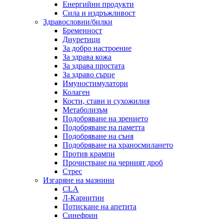
Енергийни продукти
Сила и издръжливост
Здравословни/билки
Бременност
Диуретици
За добро настроение
За здрава кожа
За здрава простата
За здраво сърце
Имуностимулатори
Колаген
Кости, стави и сухожилия
Метаболизъм
Подобряване на зрението
Подобряване на паметта
Подобряване на съня
Подобряване на храносмилането
Против крампи
Прочистване на черният дроб
Стрес
Изгаряне на мазнини
CLA
Л-Карнитин
Потискане на апетита
Синефрин