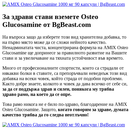
За здрави стави вземете Osteo
Glucosamine
от BgBeast.com
На въпроса защо да изберете този вид хранителна добавка, то
на първо място може да се сложи нейното качество.
Ненадминатата чиста, концентрирана формула на AMIX Osteo
Glucosamine ще допринесе за правилното развитие на Вашите
стави и за увеличаване на тяхната устойчивост във времето.
Много от професионалните спортисти, които са страдали от
някакви болки в ставите, са препоръчвали неведнъж този вид
добавка на всеки човек, който страда от подобни проблеми.
Както добре знаете, колкото и човек да дава всичко от себе си,
за да се поддържа здрав и силен, понякога му трябва
здраво рамо, на което да се опре.
Това рамо никога не е било по-здраво, благодарение на AMIX
Osteo Glucosamine. Защото,
когато говорим за здраве, думата
качество трябва да го следва неотлъчно!