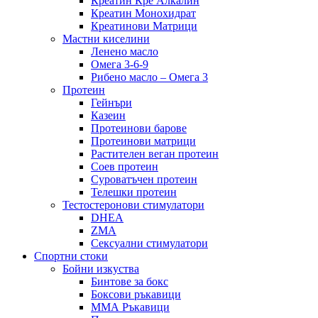
Креатин Кре Алкалин
Креатин Монохидрат
Креатинови Матрици
Мастни киселини
Ленено масло
Омега 3-6-9
Рибено масло – Омега 3
Протеин
Гейнъри
Казеин
Протеинови барове
Протеинови матрици
Растителен веган протеин
Соев протеин
Суроватъчен протеин
Телешки протеин
Тестостеронови стимулатори
DHEA
ZMA
Сексуални стимулатори
Спортни стоки
Бойни изкуства
Бинтове за бокс
Боксови ръкавици
ММА Ръкавици