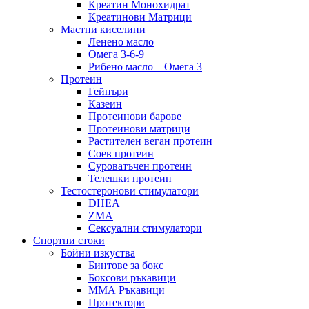
Креатин Монохидрат
Креатинови Матрици
Мастни киселини
Ленено масло
Омега 3-6-9
Рибено масло – Омега 3
Протеин
Гейнъри
Казеин
Протеинови барове
Протеинови матрици
Растителен веган протеин
Соев протеин
Суроватъчен протеин
Телешки протеин
Тестостеронови стимулатори
DHEA
ZMA
Сексуални стимулатори
Спортни стоки
Бойни изкуства
Бинтове за бокс
Боксови ръкавици
ММА Ръкавици
Протектори