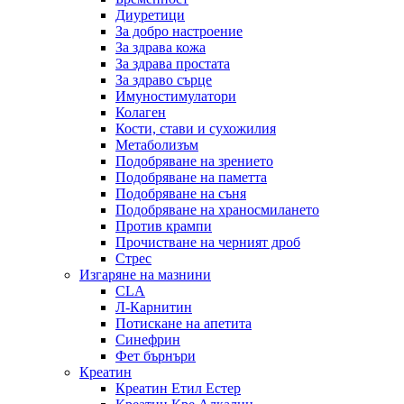
Диуретици
За добро настроение
За здрава кожа
За здрава простата
За здраво сърце
Имуностимулатори
Колаген
Кости, стави и сухожилия
Метаболизъм
Подобряване на зрението
Подобряване на паметта
Подобряване на съня
Подобряване на храносмилането
Против крампи
Прочистване на черният дроб
Стрес
Изгаряне на мазнини
CLA
Л-Карнитин
Потискане на апетита
Синефрин
Фет бърнъри
Креатин
Креатин Етил Естер