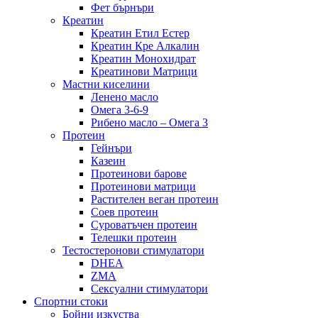
Фет бърнъри
Креатин
Креатин Етил Естер
Креатин Кре Алкалин
Креатин Монохидрат
Креатинови Матрици
Мастни киселини
Ленено масло
Омега 3-6-9
Рибено масло – Омега 3
Протеин
Гейнъри
Казеин
Протеинови барове
Протеинови матрици
Растителен веган протеин
Соев протеин
Суроватъчен протеин
Телешки протеин
Тестостеронови стимулатори
DHEA
ZMA
Сексуални стимулатори
Спортни стоки
Бойни изкуства