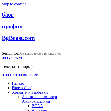
Skip to content
блог
профил
BgBeast.com
Search for:
0895717628
Телефон за поръчка
0.00
€
/ 0.00 лв.
0
Cart
Начало
Fitness Chef
Хранителни добавки
Азотни/напомпващи
Аминокиселини
BCAA
Аргинин