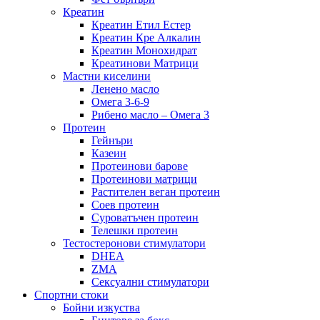
Креатин
Креатин Етил Естер
Креатин Кре Алкалин
Креатин Монохидрат
Креатинови Матрици
Мастни киселини
Ленено масло
Омега 3-6-9
Рибено масло – Омега 3
Протеин
Гейнъри
Казеин
Протеинови барове
Протеинови матрици
Растителен веган протеин
Соев протеин
Суроватъчен протеин
Телешки протеин
Тестостеронови стимулатори
DHEA
ZMA
Сексуални стимулатори
Спортни стоки
Бойни изкуства