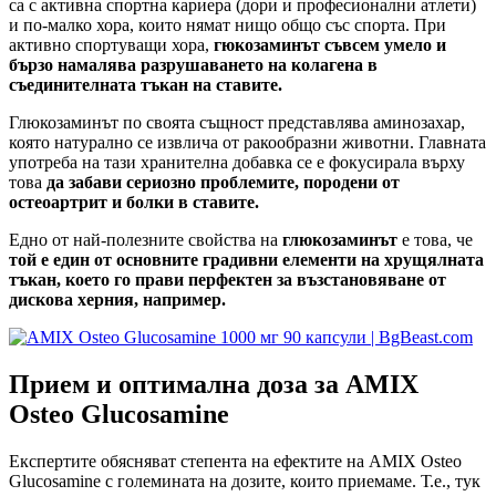
са с активна спортна кариера (дори и професионални атлети)
и по-малко хора, които нямат нищо общо със спорта. При
активно спортуващи хора,
гюкозаминът съвсем умело и
бързо намалява разрушаването на колагена в
съединителната тъкан на ставите.
Глюкозаминът по своята същност представлява аминозахар,
която натурално се извлича от ракообразни животни. Главната
употреба на тази хранителна добавка се е фокусирала върху
това
да забави сериозно проблемите, породени от
остеоартрит и болки в ставите.
Едно от най-полезните свойства на
глюкозаминът
е това, че
той е един от основните градивни елементи на хрущялната
тъкан, което го прави перфектен за възстановяване от
дискова херния, например.
Прием и оптимална доза за AMIX
Osteo Glucosamine
Експертите обясняват степента на ефектите на AMIX Osteo
Glucosamine с големината на дозите, които приемаме. Т.е., тук