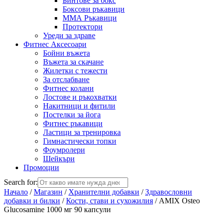
Бинтове за бокс
Боксови ръкавици
ММА Ръкавици
Протектори
Уреди за здраве
Фитнес Аксесоари
Бойни въжета
Въжета за скачане
Жилетки с тежести
За отслабване
Фитнес колани
Лостове и ръкохватки
Накитници и фитили
Постелки за йога
Фитнес ръкавици
Ластици за тренировка
Гимнастически топки
Фоумролери
Шейкъри
Промоции
Search for:
Начало
/
Магазин
/
Хранителни добавки
/
Здравословни
добавки и билки
/
Кости, стави и сухожилия
/ AMIX Osteo
Glucosamine 1000 мг 90 капсули