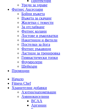
Протектори
Уреди за здраве
Фитнес Аксесоари
Бойни въжета
Въжета за скачане
Жилетки с тежести
За отслабване
Фитнес колани
Лостове и ръкохватки
Накитници и фитили
Постелки за йога
Фитнес ръкавици
Ластици за тренировка
Гимнастически топки
Фоумролери
Шейкъри
Промоции
Начало
Fitness Chef
Хранителни добавки
Азотни/напомпващи
Аминокиселини
BCAA
Аргинин