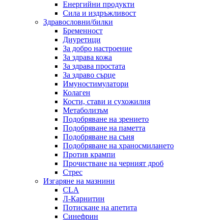
Енергийни продукти
Сила и издръжливост
Здравословни/билки
Бременност
Диуретици
За добро настроение
За здрава кожа
За здрава простата
За здраво сърце
Имуностимулатори
Колаген
Кости, стави и сухожилия
Метаболизъм
Подобряване на зрението
Подобряване на паметта
Подобряване на съня
Подобряване на храносмилането
Против крампи
Прочистване на черният дроб
Стрес
Изгаряне на мазнини
CLA
Л-Карнитин
Потискане на апетита
Синефрин