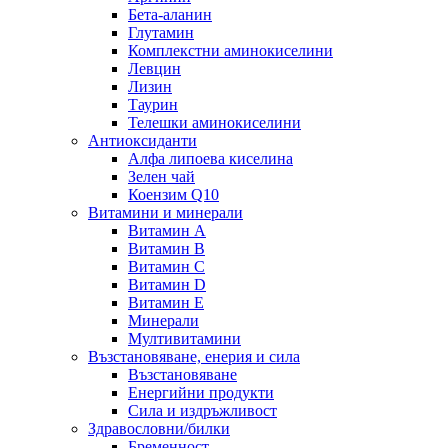
Бета-аланин
Глутамин
Комплекстни аминокиселини
Левцин
Лизин
Таурин
Телешки аминокиселини
Антиоксиданти
Алфа липоева киселина
Зелен чай
Коензим Q10
Витамини и минерали
Витамин А
Витамин B
Витамин C
Витамин D
Витамин E
Минерали
Мултивитамини
Възстановяване, енерия и сила
Възстановяване
Енергийни продукти
Сила и издръжливост
Здравословни/билки
Бременност