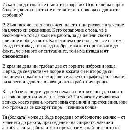
Искате ли да запазите ставите си здрави? Искате ли да спрете
болката, която изпитвате в ставите и отново да се движите
свободно?
В 21-ви век човекът е изложен на стотици рискове в течение
на цялото си ежедневие. Като се започне с това, че е
необходимо той да ходи на работа, за да печели своето
влияние в обществото. Като минем през това, че все пак има
нужда от това да изглежда добре, така като приключим до
факта, че в много от ситуациите, той има
нужда и от
спокойствие.
В края на деня ни трябват две от горните изброени неща.
Първо, да се чувстваме добре в кожата си и второ да си
починем спокойно, намиращи се далеч от трафик, оплаквания
на колеги и ядовете, вървящи около работния процес.
Как, обаче да подсигурим успеха си и в трите неща, за които
се говори до този момент в текста? На човек му върви във
всичко, което прави, когато няма странични притеснения, или
ако трябва да се конкретизира – излишна болка.
Тя (болката) може да бъде породена от абсолютно всичко – от
ходенето до работа, през седенето на спирката, чакайки
автобуса си за работа и като приключим с най-нелепото от