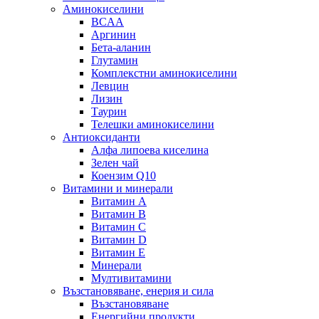
Аминокиселини
BCAA
Аргинин
Бета-аланин
Глутамин
Комплекстни аминокиселини
Левцин
Лизин
Таурин
Телешки аминокиселини
Антиоксиданти
Алфа липоева киселина
Зелен чай
Коензим Q10
Витамини и минерали
Витамин А
Витамин B
Витамин C
Витамин D
Витамин E
Минерали
Мултивитамини
Възстановяване, енерия и сила
Възстановяване
Енергийни продукти