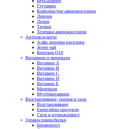
Бета-аланин
Глутамин
Комплекстни аминокиселини
Левцин
Лизин
Таурин
Телешки аминокиселини
Антиоксиданти
Алфа липоева киселина
Зелен чай
Коензим Q10
Витамини и минерали
Витамин А
Витамин B
Витамин C
Витамин D
Витамин E
Минерали
Мултивитамини
Възстановяване, енерия и сила
Възстановяване
Енергийни продукти
Сила и издръжливост
Здравословни/билки
Бременност