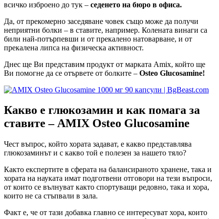
всичко изброено до тук –
седенето на бюро в офиса.
Да, от прекомерно заседяване човек също може да получи
неприятни болки – в ставите, например. Колената винаги са
били най-потърпевши и от прекалено натоварване, и от
прекалена липса на физическа активност.
Днес ще Ви представим продукт от марката Amix, който ще
Ви помогне да се отървете от болките –
Osteo Glucosamine!
Какво е глюкозамин и как помага за
ставите – AMIX Osteo Glucosamine
Чест въпрос, който хората задават, е какво представлява
глюкозаминът и с какво той е полезен за нашето тяло?
Както експертите в сферата на балансираното хранене, така и
хората на науката имат подготвени отговори на тези въпроси,
от които се вълнуват както спортуващи редовно, така и хора,
които не са стъпвали в зала.
Факт е, че от тази добавка главно се интересуват хора, които