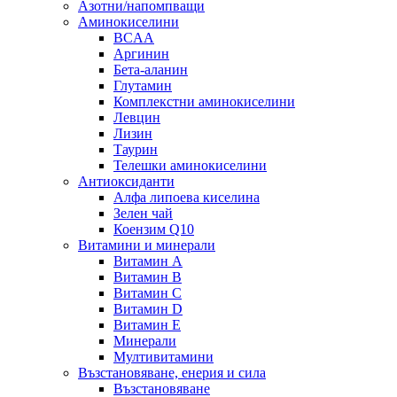
Азотни/напомпващи
Аминокиселини
BCAA
Аргинин
Бета-аланин
Глутамин
Комплекстни аминокиселини
Левцин
Лизин
Таурин
Телешки аминокиселини
Антиоксиданти
Алфа липоева киселина
Зелен чай
Коензим Q10
Витамини и минерали
Витамин А
Витамин B
Витамин C
Витамин D
Витамин E
Минерали
Мултивитамини
Възстановяване, енерия и сила
Възстановяване