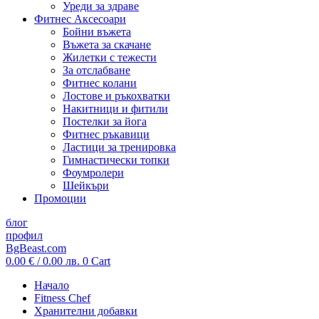
Уреди за здраве
Фитнес Аксесоари
Бойни въжета
Въжета за скачане
Жилетки с тежести
За отслабване
Фитнес колани
Лостове и ръкохватки
Накитници и фитили
Постелки за йога
Фитнес ръкавици
Ластици за тренировка
Гимнастически топки
Фоумролери
Шейкъри
Промоции
блог
профил
BgBeast.com
0.00
€
/ 0.00 лв.
0
Cart
Начало
Fitness Chef
Хранителни добавки