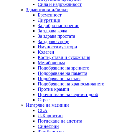
Сила и издръжливост
Здравословни/билки
Бременност
Диуретици
За добро настроение
За здрава кожа
За здрава простата
За здраво сърце
Имуностимулатори
Колаген
Кости, стави и сухожилия
Метаболизъм
Подобряване на зрението
Подобряване на паметта
Подобряване на съня
Подобряване на храносмилането
Против крампи
Прочистване на черният дроб
Стрес
Изгаряне на мазнини
CLA
Л-Карнитин
Потискане на апетита
Синефрин
Фет бърнъри