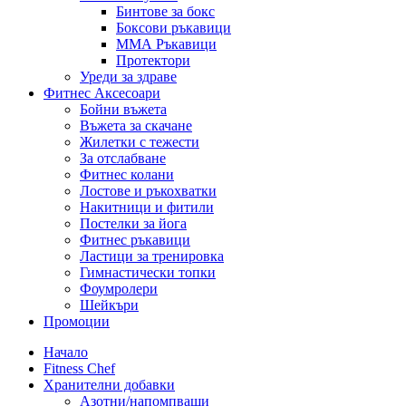
Бинтове за бокс
Боксови ръкавици
ММА Ръкавици
Протектори
Уреди за здраве
Фитнес Аксесоари
Бойни въжета
Въжета за скачане
Жилетки с тежести
За отслабване
Фитнес колани
Лостове и ръкохватки
Накитници и фитили
Постелки за йога
Фитнес ръкавици
Ластици за тренировка
Гимнастически топки
Фоумролери
Шейкъри
Промоции
Начало
Fitness Chef
Хранителни добавки
Азотни/напомпващи