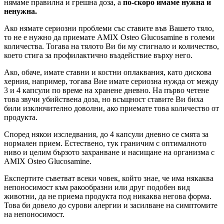
нямаме правилна и грешна доза, а
по-скоро имаме нужна и
ненужна.
Ако нямате сериозни проблеми със ставите във Вашето тяло,
то не е нужно да приемате AMIX Osteo Glucosamine в големи
количества. Тогава на тялото Ви би му стигнало и количество,
което стига за профилактично въздействие върху него.
Ако, обаче, имате ставни и костни оплаквания, като дискова
херния, например, тогава Вие имате сериозна нужда от между
3 и 4 капсули по време на хранене дневно. На първо четене
това звучи убийствена доза, но всъщност ставите Ви биха
били изключително доволни, ако приемате това количество от
продукта.
Според някои изследвания, до 4 капсули дневно се смята за
нормален прием. Естествено, тук граничим с оптималното
ниво и целим бързото захранване и насищане на организма с
AMIX Osteo Glucosamine.
Експертите съветват всеки човек, който знае, че има някаква
непоносимост към ракообразни или друг подобен вид
животни, да не приема продукта под никаква негова форма.
Това би довело до сурови алергии и засилване на симптомите
на непоносимост.