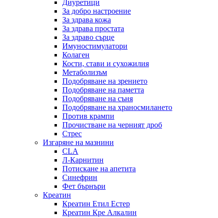
Диуретици
За добро настроение
За здрава кожа
За здрава простата
За здраво сърце
Имуностимулатори
Колаген
Кости, стави и сухожилия
Метаболизъм
Подобряване на зрението
Подобряване на паметта
Подобряване на съня
Подобряване на храносмилането
Против крампи
Прочистване на черният дроб
Стрес
Изгаряне на мазнини
CLA
Л-Карнитин
Потискане на апетита
Синефрин
Фет бърнъри
Креатин
Креатин Етил Естер
Креатин Кре Алкалин