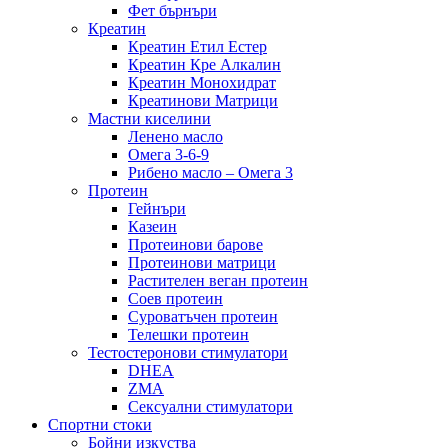
Фет бърнъри
Креатин
Креатин Етил Естер
Креатин Кре Алкалин
Креатин Монохидрат
Креатинови Матрици
Мастни киселини
Ленено масло
Омега 3-6-9
Рибено масло – Омега 3
Протеин
Гейнъри
Казеин
Протеинови барове
Протеинови матрици
Растителен веган протеин
Соев протеин
Суроватъчен протеин
Телешки протеин
Тестостеронови стимулатори
DHEA
ZMA
Сексуални стимулатори
Спортни стоки
Бойни изкуства