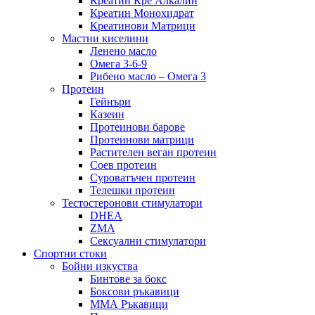
Креатин Кре Алкалин
Креатин Монохидрат
Креатинови Матрици
Мастни киселини
Ленено масло
Омега 3-6-9
Рибено масло – Омега 3
Протеин
Гейнъри
Казеин
Протеинови барове
Протеинови матрици
Растителен веган протеин
Соев протеин
Суроватъчен протеин
Телешки протеин
Тестостеронови стимулатори
DHEA
ZMA
Сексуални стимулатори
Спортни стоки
Бойни изкуства
Бинтове за бокс
Боксови ръкавици
ММА Ръкавици