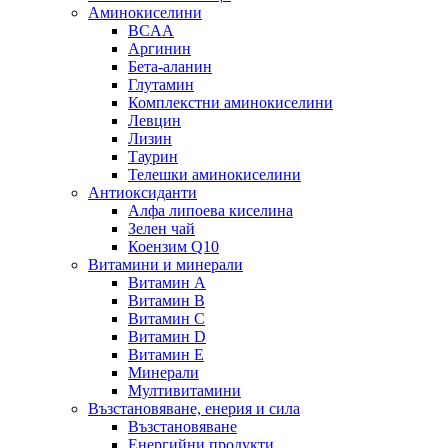
Аминокиселини
BCAA
Аргинин
Бета-аланин
Глутамин
Комплекстни аминокиселини
Левцин
Лизин
Таурин
Телешки аминокиселини
Антиоксиданти
Алфа липоева киселина
Зелен чай
Коензим Q10
Витамини и минерали
Витамин А
Витамин B
Витамин C
Витамин D
Витамин E
Минерали
Мултивитамини
Възстановяване, енерия и сила
Възстановяване
Енергийни продукти