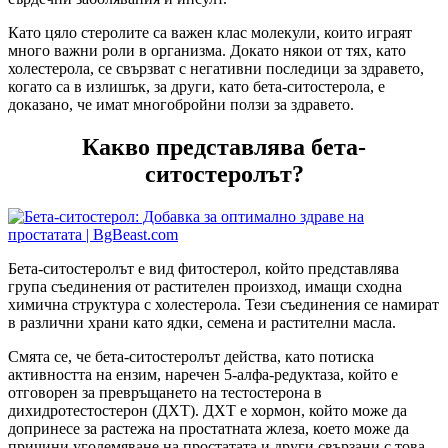
Като цяло стеролите са важен клас молекули, които играят
много важни роли в организма. Докато някои от тях, като
холестерола, се свързват с негативни последици за здравето,
когато са в излишък, за други, като бета-ситостерола, е
доказано, че имат многобройни ползи за здравето.
Какво представлява бета-
ситостеролът?
Бета-ситостеролът е вид фитостерол, който представлява
група съединения от растителен произход, имащи сходна
химична структура с холестерола. Тези съединения се намират
в различни храни като ядки, семена и растителни масла.
Смята се, че бета-ситостeролът действа, като потиска
активността на ензим, наречен 5-алфа-редуктаза, който е
отговорен за превръщането на тестостерона в
дихидротестостерон (ДХТ). ДХТ е хормон, който може да
допринесе за растежа на простатната жлеза, което може да
причини уголемяване на простатата и други свързани с това