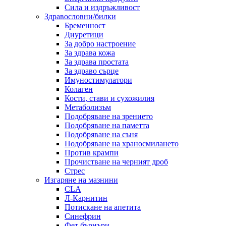
Сила и издръжливост
Здравословни/билки
Бременност
Диуретици
За добро настроение
За здрава кожа
За здрава простата
За здраво сърце
Имуностимулатори
Колаген
Кости, стави и сухожилия
Метаболизъм
Подобряване на зрението
Подобряване на паметта
Подобряване на съня
Подобряване на храносмилането
Против крампи
Прочистване на черният дроб
Стрес
Изгаряне на мазнини
CLA
Л-Карнитин
Потискане на апетита
Синефрин
Фет бърнъри