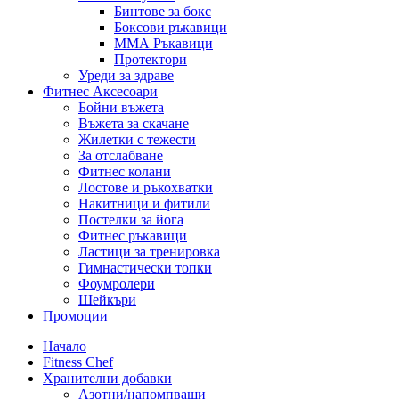
Бинтове за бокс
Боксови ръкавици
ММА Ръкавици
Протектори
Уреди за здраве
Фитнес Аксесоари
Бойни въжета
Въжета за скачане
Жилетки с тежести
За отслабване
Фитнес колани
Лостове и ръкохватки
Накитници и фитили
Постелки за йога
Фитнес ръкавици
Ластици за тренировка
Гимнастически топки
Фоумролери
Шейкъри
Промоции
Начало
Fitness Chef
Хранителни добавки
Азотни/напомпващи