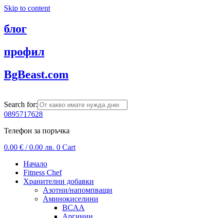
Skip to content
блог
профил
BgBeast.com
Search for:
0895717628
Телефон за поръчка
0.00
€
/ 0.00 лв.
0
Cart
Начало
Fitness Chef
Хранителни добавки
Азотни/напомпващи
Аминокиселини
BCAA
Аргинин