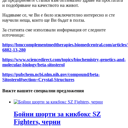
да предприемете стъпки към оптимално здраве на простатата
и подобряване на качеството на живот.
Надяваме се, че Ви е било изключително интересно и сте
научили неща, които ще Ви бъдат в полза.
За статията сме използвали информация от следните
източници:
https://bmccomplementmedtherapies.biomedcentral.com/articles/
6882-13-280
https://www.sciencedirect.com/topics/biochemistry-genetics-and-
molecular-biology/beta-sitosterol
https://pubchem.ncbi.nlm.nih.gov/compound/beta-
Sitosterol#section=Crystal-Structures
Вижте нашите специални предложения
Бойни шорти за кикбокс SZ
Fighters, черни