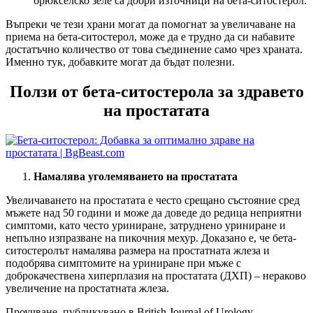
брюкселско зеле са добри източници на бета-ситoстерол.
Въпреки че тези храни могат да помогнат за увеличаване на
приема на бета-ситостeрол, може да е трудно да си набавите
достатъчно количество от това съединение само чрез храната.
Именно тук, добавките могат да бъдат полезни.
Ползи от бета-ситостерола за здравето
на простатата
Намалява уголемяването на простатата
Увеличаването на простатата е често срещано състояние сред
мъжете над 50 години и може да доведе до редица неприятни
симптоми, като често уриниране, затруднено уриниране и
непълно изпразване на пикочния мехур. Доказано е, че бета-
ситостеролът намалява размера на простатната жлеза и
подобрява симптомите на уриниране при мъже с
доброкачествена хиперплазия на простатата (ДХП) – нераково
увеличение на простатната жлеза.
Проучване, публикувано в British Journal of Urology