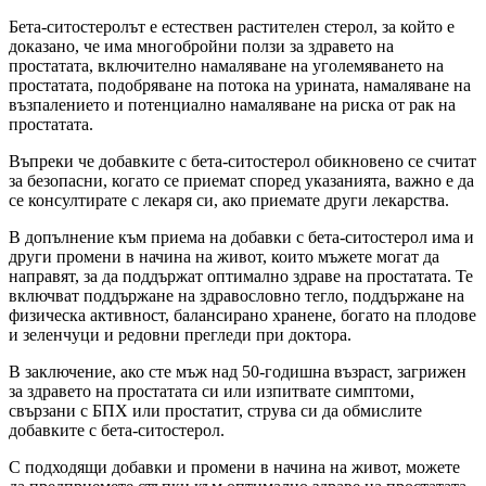
Бета-ситостеролът е естествен растителен стерол, за който е
доказано, че има многобройни ползи за здравето на
простатата, включително намаляване на уголемяването на
простатата, подобряване на потока на урината, намаляване на
възпалението и потенциално намаляване на риска от рак на
простатата.
Въпреки че добавките с бета-ситoстерол обикновено се считат
за безопасни, когато се приемат според указанията, важно е да
се консултирате с лекаря си, ако приемате други лекарства.
В допълнение към приема на добавки с бета-ситостерол има и
други промени в начина на живот, които мъжете могат да
направят, за да поддържат оптимално здраве на простатата. Те
включват поддържане на здравословно тегло, поддържане на
физическа активност, балансирано хранене, богато на плодове
и зеленчуци и редовни прегледи при доктора.
В заключение, ако сте мъж над 50-годишна възраст, загрижен
за здравето на простатата си или изпитвате симптоми,
свързани с БПХ или простатит, струва си да обмислите
добавките с бета-ситoстерол.
С подходящи добавки и промени в начина на живот, можете