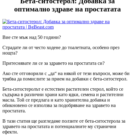
Бета-ситостерол: Добавка за
оптимално здраве на простатата
Вие сте мъж над 50 години?
Страдате ли от често ходене до тоалетната, особено през
нощта?
Притеснявате ли се за здравето на простатата си?
Ако сте отговорили с „да“ на някой от тези въпроси, може би
трябва да помислите за прием на добавки с бета-ситостерол.
Бета-ситостеролът е естествен растителен стерол, който се
съдържа в различни храни като ядки, семена и растителни
масла. Той се предлага и като хранителна добавка и
обикновено се използва за подобряване на здравето на
простатата.
В тази статия ще разгледаме ползите от бета-ситостeрола за
здравето на простатата и потенциалните му странични
ефекти.