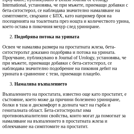
International, установява, че при мъжете, приемащи добавки с
бета-ситoстерол, се наблюдава значително намаляване на
симптомите, свързани с БПХ, като например броя на
посещенията на тоалетната през нощта и количеството урина,
което остава в пикочния мехур след уриниране.
Подобрява потока на урината
Освен че намалява размера на простатната жлеза, бета-
ситостеролът доказано подобрява и потока на урината.
Проучване, публикувано в Journal of Urology, установява, че
при мъжете, приемащи добавки с бета-ситостерол, се
наблюдава значително подобрение на пиковия дебит на
урината в сравнение с тези, приемащи плацебо.
Намалява възпалението
Възпалението на простатата, известно още като простатит, е
състояние, което може да причини болезнено уриниране,
болки в таза и дискомфорт в долната част на гърба и
гениталната област. Бета-ситoстеролът има
противовъзпалителни свойства, които могат да помогнат за
намаляване на възпалението в простатната жлеза и
облекчаване на симптомите на простатит.