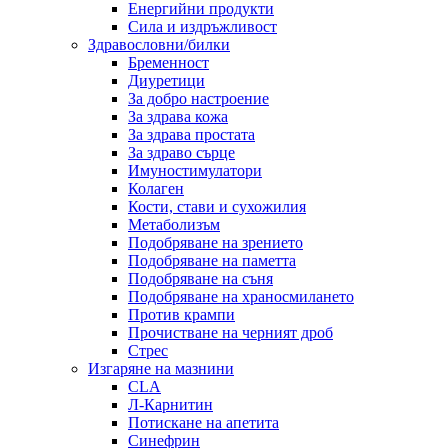
Енергийни продукти
Сила и издръжливост
Здравословни/билки
Бременност
Диуретици
За добро настроение
За здрава кожа
За здрава простата
За здраво сърце
Имуностимулатори
Колаген
Кости, стави и сухожилия
Метаболизъм
Подобряване на зрението
Подобряване на паметта
Подобряване на съня
Подобряване на храносмилането
Против крампи
Прочистване на черният дроб
Стрес
Изгаряне на мазнини
CLA
Л-Карнитин
Потискане на апетита
Синефрин