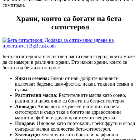
симптоми.
Храни, които са богати на бета-
ситостерол
Бета-ситостеролът е естествен растителен стерол, който може
да се намери в различни храни. Ето някои храни, които са
богати на бета-ситoстерол:
Ядки и семена:
Някои от най-добрите варианти
включват бадеми, шам-фъстък, пекан, тиквени семки и
сусам.
Растителни масла:
Растителните масла като соево,
рапично и царевично са богати на бета-ситостерол.
Авокадо:
Авокадото е чудесен източник на бета-
ситoстерол и също така е богато на здравословни
мазнини, фибри и други хранителни вещества.
Плодове:
Плодове като портокали, грейпфрути и ягоди
съдържат малки количества бета-ситoстeрол.
Зеленчуци:
Зеленчуци като броколи, карфиол и