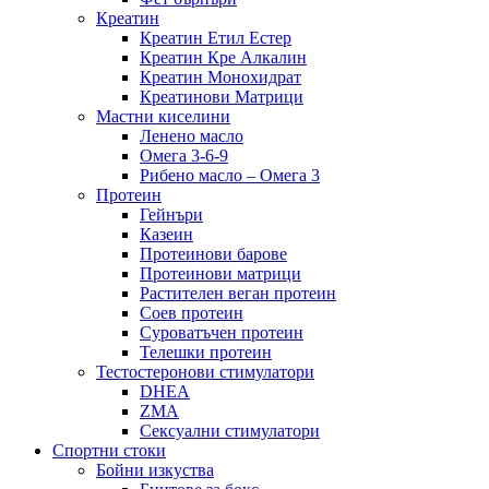
Креатин
Креатин Етил Естер
Креатин Кре Алкалин
Креатин Монохидрат
Креатинови Матрици
Мастни киселини
Ленено масло
Омега 3-6-9
Рибено масло – Омега 3
Протеин
Гейнъри
Казеин
Протеинови барове
Протеинови матрици
Растителен веган протеин
Соев протеин
Суроватъчен протеин
Телешки протеин
Тестостеронови стимулатори
DHEA
ZMA
Сексуални стимулатори
Спортни стоки
Бойни изкуства