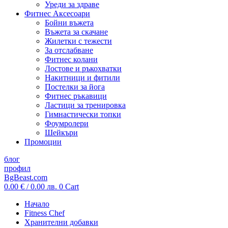
Уреди за здраве
Фитнес Аксесоари
Бойни въжета
Въжета за скачане
Жилетки с тежести
За отслабване
Фитнес колани
Лостове и ръкохватки
Накитници и фитили
Постелки за йога
Фитнес ръкавици
Ластици за тренировка
Гимнастически топки
Фоумролери
Шейкъри
Промоции
блог
профил
BgBeast.com
0.00
€
/ 0.00 лв.
0
Cart
Начало
Fitness Chef
Хранителни добавки