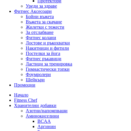
Протектори
Уреди за здраве
Фитнес Аксесоари
Бойни въжета
Въжета за скачане
Жилетки с тежести
За отслабване
Фитнес колани
Лостове и ръкохватки
Накитници и фитили
Постелки за йога
Фитнес ръкавици
Ластици за тренировка
Гимнастически топки
Фоумролери
Шейкъри
Промоции
Начало
Fitness Chef
Хранителни добавки
Азотни/напомпващи
Аминокиселини
BCAA
Аргинин