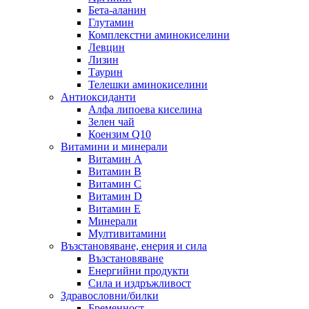
Бета-аланин
Глутамин
Комплекстни аминокиселини
Левцин
Лизин
Таурин
Телешки аминокиселини
Антиоксиданти
Алфа липоева киселина
Зелен чай
Коензим Q10
Витамини и минерали
Витамин А
Витамин B
Витамин C
Витамин D
Витамин E
Минерали
Мултивитамини
Възстановяване, енерия и сила
Възстановяване
Енергийни продукти
Сила и издръжливост
Здравословни/билки
Бременност