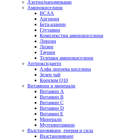
Азотни/напомпващи
Аминокиселини
BCAA
Аргинин
Бета-аланин
Глутамин
Комплекстни аминокиселини
Левцин
Лизин
Таурин
Телешки аминокиселини
Антиоксиданти
Алфа липоева киселина
Зелен чай
Коензим Q10
Витамини и минерали
Витамин А
Витамин B
Витамин C
Витамин D
Витамин E
Минерали
Мултивитамини
Възстановяване, енерия и сила
Възстановяване