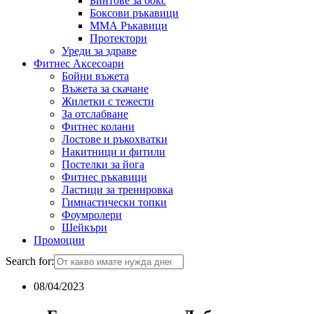
Бинтове за бокс
Боксови ръкавици
ММА Ръкавици
Протектори
Уреди за здраве
Фитнес Аксесоари
Бойни въжета
Въжета за скачане
Жилетки с тежести
За отслабване
Фитнес колани
Лостове и ръкохватки
Накитници и фитили
Постелки за йога
Фитнес ръкавици
Ластици за тренировка
Гимнастически топки
Фоумролери
Шейкъри
Промоции
Search for:
08/04/2023