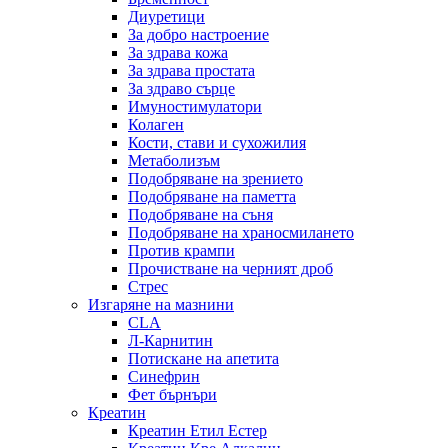
Диуретици
За добро настроение
За здрава кожа
За здрава простата
За здраво сърце
Имуностимулатори
Колаген
Кости, стави и сухожилия
Метаболизъм
Подобряване на зрението
Подобряване на паметта
Подобряване на съня
Подобряване на храносмилането
Против крампи
Прочистване на черният дроб
Стрес
Изгаряне на мазнини
CLA
Л-Карнитин
Потискане на апетита
Синефрин
Фет бърнъри
Креатин
Креатин Етил Естер