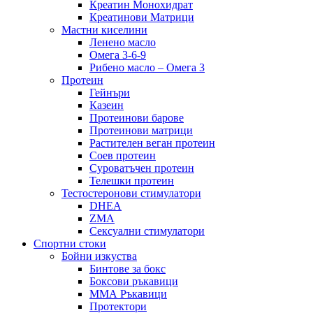
Креатин Монохидрат
Креатинови Матрици
Мастни киселини
Ленено масло
Омега 3-6-9
Рибено масло – Омега 3
Протеин
Гейнъри
Казеин
Протеинови барове
Протеинови матрици
Растителен веган протеин
Соев протеин
Суроватъчен протеин
Телешки протеин
Тестостеронови стимулатори
DHEA
ZMA
Сексуални стимулатори
Спортни стоки
Бойни изкуства
Бинтове за бокс
Боксови ръкавици
ММА Ръкавици
Протектори