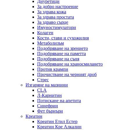
Диуретици
За добро настроение
За здрава кожа
За здрава простата
За здраво сърце
Имуностимулатори
Колаген
Кости, стави и сухожилия
Метаболизъм
Подобряване на зрението
Подобряване на паметта
Подобряване на съня
Подобряване на храносмилането
Против крампи
Прочистване на черният дроб
Стрес
Изгаряне на мазнини
CLA
Л-Карнитин
Потискане на апетита
Синефрин
Фет бърнъри
Креатин
Креатин Етил Естер
Креатин Кре Алкалин