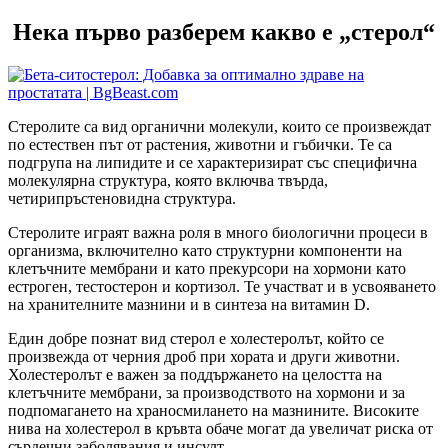
Нека първо разберем какво е „стерол“
Стеролите са вид органични молекули, които се произвеждат
по естествен път от растения, животни и гъбички. Те са
подгрупа на липидите и се характеризират със специфична
молекулярна структура, която включва твърда,
четирипръстеновидна структура.
Стеролите играят важна роля в много биологични процеси в
организма, включително като структурни компоненти на
клетъчните мембрани и като прекурсори на хормони като
естроген, тестостерон и кортизол. Те участват и в усвояването
на хранителните мазнини и в синтеза на витамин D.
Един добре познат вид стерол е холестеролът, който се
произвежда от черния дроб при хората и други животни.
Холестеролът е важен за поддържането на целостта на
клетъчните мембрани, за производството на хормони и за
подпомагането на храносмилането на мазнините. Високите
нива на холестерол в кръвта обаче могат да увеличат риска от
сърдечни заболявания и инсулт.