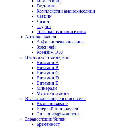
Бета-аланин
Глутамин
Комплекстни аминокиселини
Левцин
Лизин
Таурин
Телешки аминокиселини
Антиоксиданти
Алфа липоева киселина
Зелен чай
Коензим Q10
Витамини и минерали
Витамин А
Витамин B
Витамин C
Витамин D
Витамин E
Минерали
Мултивитамини
Възстановяване, енерия и сила
Възстановяване
Енергийни продукти
Сила и издръжливост
Здравословни/билки
Бременност