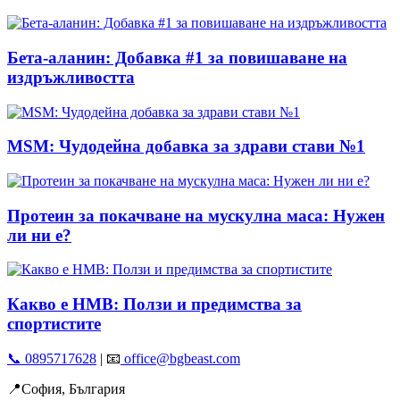
Бета-аланин: Добавка #1 за повишаване на
издръжливостта
MSM: Чудодейна добавка за здрави стави №1
Протеин за покачване на мускулна маса: Нужен
ли ни е?
Какво е HMB: Ползи и предимства за
спортистите
📞 0895717628
| 📧
office@bgbeast.com
📍София, България