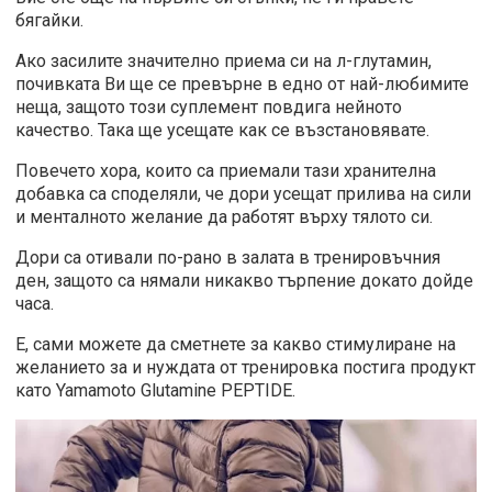
бягайки.
Ако засилите значително приема си на л-глутамин,
почивката Ви ще се превърне в едно от най-любимите
неща, защото този суплемент повдига нейното
качество. Така ще усещате как се възстановявате.
Повечето хора, които са приемали тази хранителна
добавка са споделяли, че дори усещат прилива на сили
и менталното желание да работят върху тялото си.
Дори са отивали по-рано в залата в тренировъчния
ден, защото са нямали никакво търпение докато дойде
часа.
Е, сами можете да сметнете за какво стимулиране на
желанието за и нуждата от тренировка постига продукт
като Yamamoto Glutamine PEPTIDE.