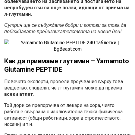
облекчаването на заспиването и постигането на
непробуден сън
са
още ползи, идващи от приема на
л-глутамин.
Сутрин ще се събуждате бодри и готови за това да
побеждавате предизвикателствата на новия ден!
Как да приемаме глутамин –
Yamamoto
Glutamine PEPTIDE
Повечето експерти, провели проучвания върху това
вещество, споделят, че л-глутамин може да приема
всеки атлет.
Той дори се препоръчва от лекари на хора, чиято
работа е свързана с изключителна тежка физическа
активност (общи работници, хора в строителството,
носачи) и т.н.