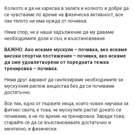
Колкото и да ни харесва в залата и колкото и добре да
се чувстваме по време на физическа активност, все
пак тялото ни има нужда от почивка.
Няма спор, че е наше задължение да му даваме
необходимите дози и сън, и възстановяване.
ВАЖНО: Ако искаме мускули – почивка, ако искаме
високи спортни постижения – почивка, ако искаме
да сме удовлетворени от поредната тежка
тренировка – почивка.
Няма друг вариант да синтезираме необходимите за
мускулния растеж вещества без да си почиваме
достатъчно.
Все пак, едно от първите неща, които човек научава за
фитнес света, е това, че мускулите растат докато си
почиваме, а не по време на тренировка. Заради това,
старайте се да се възстановявате достатъчно и
ментално, и физически.