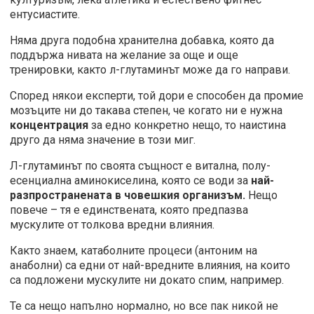
ентусиастите.
Няма друга подобна хранителна добавка, която да
поддържа нивата на желание за още и още
тренировки, както л-глутаминът може да го направи.
Според някои експерти, той дори е способен да промие
мозъците ни до такава степен, че когато ни е нужна
концентрация
за едно конкретно нещо, то наистина
друго да няма значение в този миг.
Л-глутаминът по своята същност е витална, полу-
есенциална аминокиселина, която се води за
най-
разпространената в човешкия организъм.
Нещо
повече – тя е единствената, която предпазва
мускулите от толкова вредни влияния.
Както знаем, катаболните процеси (антоним на
анаболни) са едни от най-вредните влияния, на които
са подложени мускулите ни докато спим, например.
Те са нещо напълно нормално, но все пак никой не