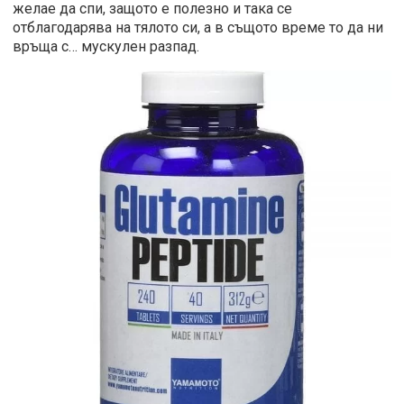
желае да спи, защото е полезно и така се
отблагодарява на тялото си, а в същото време то да ни
връща с… мускулен разпад.