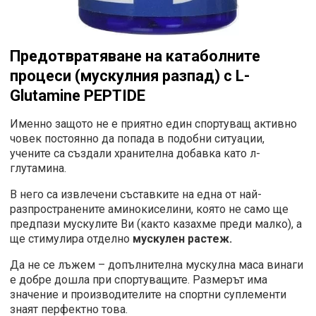
Предотвратяване на катаболните
процеси (мускулния разпад) с L-
Glutamine PEPTIDE
Именно защото не е приятно един спортуващ активно
човек постоянно да попада в подобни ситуации,
учените са създали хранителна добавка като л-
глутамина.
В него са извлечени съставките на една от най-
разпространените аминокиселини, която не само ще
предпази мускулите Ви (както казахме преди малко), а
ще стимулира отделно
мускулен растеж.
Да не се лъжем – допълнителна мускулна маса винаги
е добре дошла при спортуващите. Размерът има
значение и производителите на спортни суплементи
знаят перфектно това.