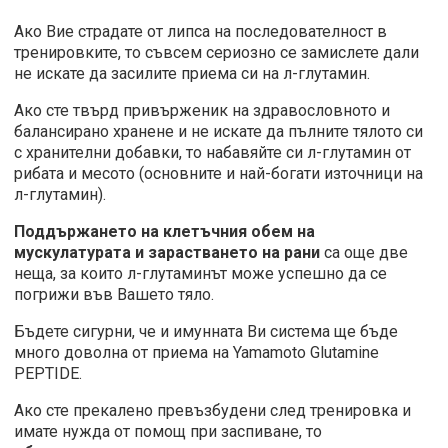
Ако Вие страдате от липса на последователност в
тренировките, то съвсем сериозно се замислете дали
не искате да засилите приема си на л-глутамин.
Ако сте твърд привърженик на здравословното и
балансирано хранене и не искате да пълните тялото си
с хранителни добавки, то набавяйте си л-глутамин от
рибата и месото (основните и най-богати източници на
л-глутамин).
Поддържането на клетъчния обем на
мускулатурата и зарастването на рани
са още две
неща, за които л-глутаминът може успешно да се
погрижи във Вашето тяло.
Бъдете сигурни, че и имунната Ви система ще бъде
много доволна от приема на Yamamoto Glutamine
PEPTIDE.
Ако сте прекалено превъзбудени след тренировка и
имате нужда от помощ при заспиване, то