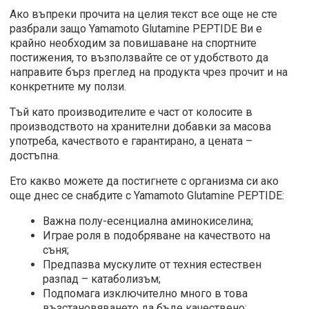
Ако въпреки прочита на целия текст все още не сте
разбрали защо Yamamoto Glutamine PEPTIDE Ви е
крайно необходим за повишаване на спортните
постижения, то възползвайте се от удобството да
направите бърз преглед на продукта чрез прочит и на
конкретните му ползи.
Тъй като производителите е част от колосите в
производството на хранителни добавки за масова
употреба, качеството е гарантирано, а цената –
достъпна.
Ето какво можете да постигнете с организма си ако
още днес се снабдите с Yamamoto Glutamine PEPTIDE:
Важна полу-есенциална аминокиселина;
Играе роля в подобряване на качеството на
съня;
Предпазва мускулите от техния естествен
разпад – катаболизъм;
Подпомага изключително много в това
възстановяването да бъде качествено;