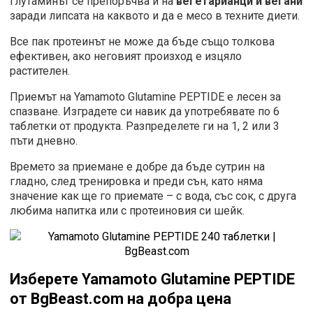
Глутаминът се препоръчва и на
вегетарианци и вегани
заради липсата на каквото и да е месо в техните диети.
Все пак протеинът не може да бъде също толкова
ефективен, ако неговият произход е изцяло
растителен.
Приемът на Yamamoto Glutamine PEPTIDE е лесен за
спазване. Изградете си навик да употребявате по 6
таблетки от продукта. Разпределете ги на 1, 2 или 3
пъти дневно.
Времето за приемане е добре да бъде сутрин на
гладно, след тренировка и преди сън, като няма
значение как ще го приемате – с вода, със сок, с друга
любима напитка или с протеиновия си шейк.
Изберете
Yamamoto Glutamine PEPTIDE
от
BgBeast.com на добра цена