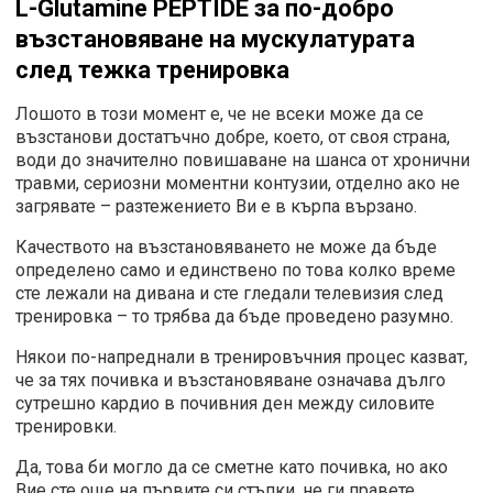
L-Glutamine PEPTIDE
за по-добро
възстановяване на мускулатурата
след тежка тренировка
Лошото в този момент е, че не всеки може да се
възстанови достатъчно добре, което, от своя страна,
води до значително повишаване на шанса от хронични
травми, сериозни моментни контузии, отделно ако не
загрявате – разтежението Ви е в кърпа вързано.
Качеството на възстановяването не може да бъде
определено само и единствено по това колко време
сте лежали на дивана и сте гледали телевизия след
тренировка – то трябва да бъде проведено разумно.
Някои по-напреднали в тренировъчния процес казват,
че за тях почивка и възстановяване означава дълго
сутрешно кардио в почивния ден между силовите
тренировки.
Да, това би могло да се сметне като почивка, но ако
Вие сте още на първите си стъпки, не ги правете