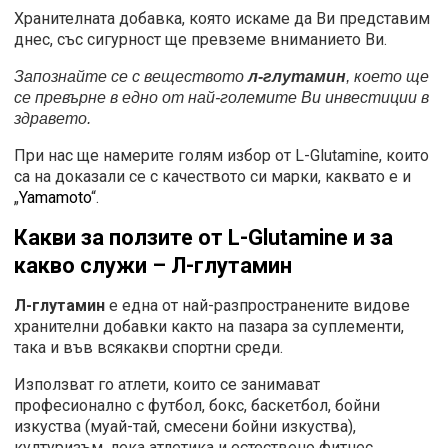
Хранителната добавка, която искаме да Ви представим
днес, със сигурност ще превземе вниманието Ви.
Запознайте се с веществото
л-глутамин
, което ще
се превърне в едно от най-големите Ви инвестиции в
здравето.
При нас ще намерите голям избор от L-Glutamine, които
са на доказали се с качеството си марки, каквато е и
„
Yamamoto
“.
Какви за ползите от
L-
Glutamine
и за
какво служи – Л-глутамин
Л-глутамин
е една от най-разпространените видове
хранителни добавки както на пазара за суплементи,
така и във всякакви спортни среди.
Използват го атлети, които се занимават
професионално с футбол, бокс, баскетбол, бойни
изкуства (муай-тай, смесени бойни изкуства),
културизъм, лека атлетика и естествено фитнес