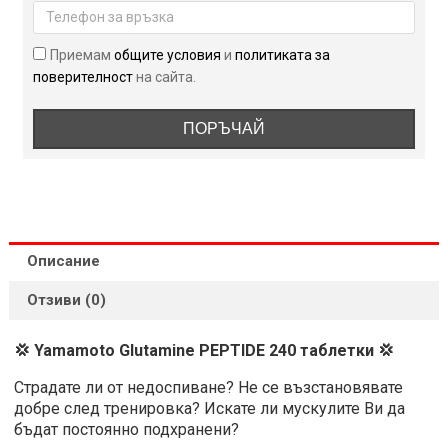
таблетки
Приемам
общите условия
и
политиката за
поверителност
на сайта.
ПОРЪЧАЙ
Описание
Отзиви (0)
💢 Yamamoto Glutamine PEPTIDE 240 таблетки 💢
Страдате ли от недоспиване? Не се възстановявате
добре след тренировка? Искате ли мускулите Ви да
бъдат постоянно подхранени?