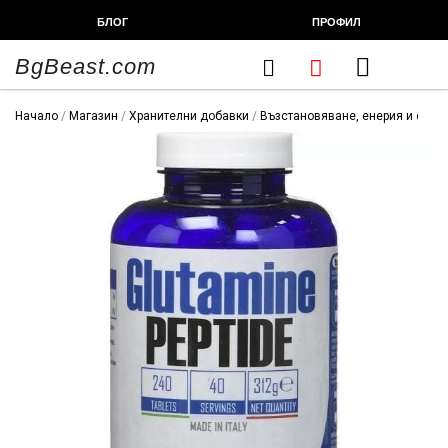
Skip
БЛОГ
ПРОФИЛ
to
content
BgBeast.com
Cart
FITNESS CHEF
ХРАНИТЕЛНИ ДОБАВКИ
СПОРТНИ СТОКИ
ФИТНЕС АКСЕСОАРИ
Начало
/
Магазин
/
Хранителни добавки
/
Възстановяване, енерия и сила