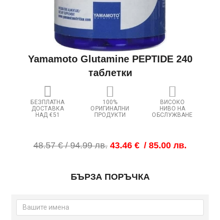
Yamamoto Glutamine PEPTIDE 240
таблетки
БЕЗПЛАТНА
100%
ВИСОКО
ДОСТАВКА
ОРИГИНАЛНИ
НИВО НА
НАД €51
ПРОДУКТИ
ОБСЛУЖВАНЕ
Original
Текущата
48.57
€
/ 94.99 лв.
43.46
€
/ 85.00 лв.
price
цена
was:
е:
количество
48.57 €
43.46 €
БЪРЗА ПОРЪЧКА
за
/
/
Yamamoto
94.99 лв..
85.00 лв..
Glutamine
PEPTIDE
240