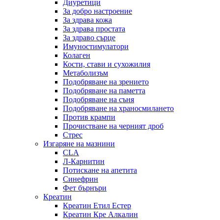
Диуретици
За добро настроение
За здрава кожа
За здрава простата
За здраво сърце
Имуностимулатори
Колаген
Кости, стави и сухожилия
Метаболизъм
Подобряване на зрението
Подобряване на паметта
Подобряване на съня
Подобряване на храносмилането
Против крампи
Прочистване на черният дроб
Стрес
Изгаряне на мазнини
CLA
Л-Карнитин
Потискане на апетита
Синефрин
Фет бърнъри
Креатин
Креатин Етил Естер
Креатин Кре Алкалин