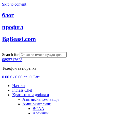
Skip to content
блог
профил
BgBeast.com
Search for:
0895717628
Телефон за поръчка
0.00
€
/ 0.00 лв.
0
Cart
Начало
Fitness Chef
Хранителни добавки
Азотни/напомпващи
Аминокиселини
BCAA
Аргинин