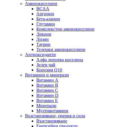
Аминокиселини
BCAA
Аргинин
Бета-аланин
Глутамин
Комплекстни аминокиселини
Левцин
Лизин
Таурин
Телешки аминокиселини
Антиоксиданти
Алфа липоева киселина
Зелен чай
Коензим Q10
Витамини и минерали
Витамин А
Витамин B
Витамин C
Витамин D
Витамин E
Минерали
Мултивитамини
Възстановяване, енерия и сила
Възстановяване
Енергийни продукти