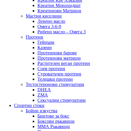
Креатин Кре Алкалин
Креатин Монохидрат
Креатинови Матрици
Мастни киселини
Ленено масло
Омега 3-6-9
Рибено масло – Омега 3
Протеин
Гейнъри
Казеин
Протеинови барове
Протеинови матрици
Растителен веган протеин
Соев протеин
Суроватъчен протеин
Телешки протеин
Тестостеронови стимулатори
DHEA
ZMA
Сексуални стимулатори
Спортни стоки
Бойни изкуства
Бинтове за бокс
Боксови ръкавици
ММА Ръкавици