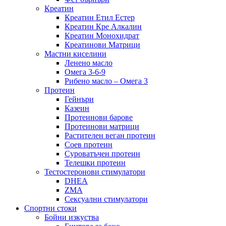
Креатин
Креатин Етил Естер
Креатин Кре Алкалин
Креатин Монохидрат
Креатинови Матрици
Мастни киселини
Ленено масло
Омега 3-6-9
Рибено масло – Омега 3
Протеин
Гейнъри
Казеин
Протеинови барове
Протеинови матрици
Растителен веган протеин
Соев протеин
Суроватъчен протеин
Телешки протеин
Тестостеронови стимулатори
DHEA
ZMA
Сексуални стимулатори
Спортни стоки
Бойни изкуства