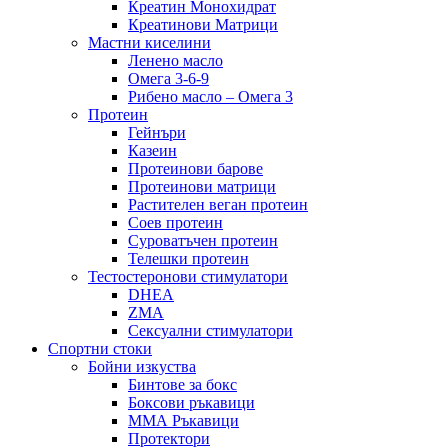
Креатин Монохидрат
Креатинови Матрици
Мастни киселини
Ленено масло
Омега 3-6-9
Рибено масло – Омега 3
Протеин
Гейнъри
Казеин
Протеинови барове
Протеинови матрици
Растителен веган протеин
Соев протеин
Суроватъчен протеин
Телешки протеин
Тестостеронови стимулатори
DHEA
ZMA
Сексуални стимулатори
Спортни стоки
Бойни изкуства
Бинтове за бокс
Боксови ръкавици
ММА Ръкавици
Протектори