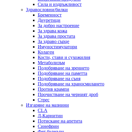
Сила и издръжливост
Здравословни/билки
Бременност
Диуретици
За добро настроение
За здрава кожа
За здрава простата
За здраво сърце
Имуностимулатори
Колаген
Кости, стави и сухожилия
Метаболизъм
Подобряване на зрението
Подобряване на паметта
Подобряване на съня
Подобряване на храносмилането
Против крампи
Прочистване на черният дроб
Стрес
Изгаряне на мазнини
CLA
Л-Карнитин
Потискане на апетита
Синефрин
Фет бърнъри