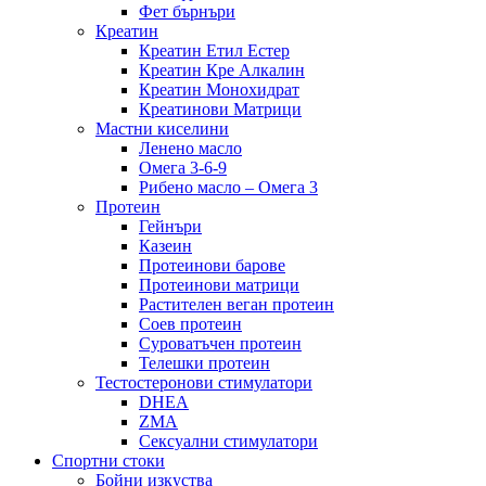
Фет бърнъри
Креатин
Креатин Етил Естер
Креатин Кре Алкалин
Креатин Монохидрат
Креатинови Матрици
Мастни киселини
Ленено масло
Омега 3-6-9
Рибено масло – Омега 3
Протеин
Гейнъри
Казеин
Протеинови барове
Протеинови матрици
Растителен веган протеин
Соев протеин
Суроватъчен протеин
Телешки протеин
Тестостеронови стимулатори
DHEA
ZMA
Сексуални стимулатори
Спортни стоки
Бойни изкуства