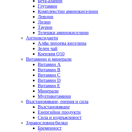
Бета-аланин
Глутамин
Комплекстни аминокиселини
Левцин
Лизин
Таурин
Телешки аминокиселини
Антиоксиданти
Алфа липоева киселина
Зелен чай
Коензим Q10
Витамини и минерали
Витамин А
Витамин B
Витамин C
Витамин D
Витамин E
Минерали
Мултивитамини
Възстановяване, енерия и сила
Възстановяване
Енергийни продукти
Сила и издръжливост
Здравословни/билки
Бременност