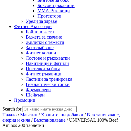
Бинтове за бокс
Боксови ръкавици
ММА Ръкавици
Протектори
Уреди за здраве
Фитнес Аксесоари
Бойни въжета
Въжета за скачане
Жилетки с тежести
За отслабване
Фитнес колани
Лостове и ръкохватки
Накитници и фитили
Постелки за йога
Фитнес ръкавици
Ластици за тренировка
Гимнастически топки
Фоумролери
Шейкъри
Промоции
Search for:
Начало
/
Магазин
/
Хранителни добавки
/
Възстановяване,
енерия и сила
/
Възстановяване
/ UNIVERSAL 100% Beef
Aminos 200 таблетки