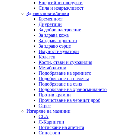
Енергийни продукти
Сила и издръжливост
Здравословни/билки
Бременност
Диуретици
За добро настроение
За здрава кожа
За здрава простата
За здраво сърце
Имуностимулатори
Колаген
Кости, стави и сухожилия
Метаболизъм
Подобряване на зрението
Подобряване на паметта
Подобряване на съня
Подобряване на храносмилането
Против крампи
Прочистване на черният дроб
Стрес
Изгаряне на мазнини
CLA
Л-Карнитин
Потискане на апетита
Синефрин