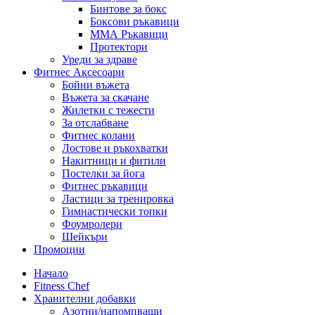
Бинтове за бокс
Боксови ръкавици
ММА Ръкавици
Протектори
Уреди за здраве
Фитнес Аксесоари
Бойни въжета
Въжета за скачане
Жилетки с тежести
За отслабване
Фитнес колани
Лостове и ръкохватки
Накитници и фитили
Постелки за йога
Фитнес ръкавици
Ластици за тренировка
Гимнастически топки
Фоумролери
Шейкъри
Промоции
Начало
Fitness Chef
Хранителни добавки
Азотни/напомпващи