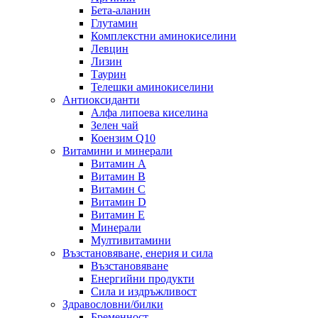
Бета-аланин
Глутамин
Комплекстни аминокиселини
Левцин
Лизин
Таурин
Телешки аминокиселини
Антиоксиданти
Алфа липоева киселина
Зелен чай
Коензим Q10
Витамини и минерали
Витамин А
Витамин B
Витамин C
Витамин D
Витамин E
Минерали
Мултивитамини
Възстановяване, енерия и сила
Възстановяване
Енергийни продукти
Сила и издръжливост
Здравословни/билки
Бременност