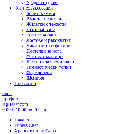
Уреди за здраве
Фитнес Аксесоари
Бойни въжета
Въжета за скачане
Жилетки с тежести
За отслабване
Фитнес колани
Лостове и ръкохватки
Накитници и фитили
Постелки за йога
Фитнес ръкавици
Ластици за тренировка
Гимнастически топки
Фоумролери
Шейкъри
Промоции
блог
профил
BgBeast.com
0.00
€
/ 0.00 лв.
0
Cart
Начало
Fitness Chef
Хранителни добавки