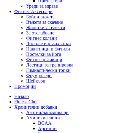
Протектори
Уреди за здраве
Фитнес Аксесоари
Бойни въжета
Въжета за скачане
Жилетки с тежести
За отслабване
Фитнес колани
Лостове и ръкохватки
Накитници и фитили
Постелки за йога
Фитнес ръкавици
Ластици за тренировка
Гимнастически топки
Фоумролери
Шейкъри
Промоции
Начало
Fitness Chef
Хранителни добавки
Азотни/напомпващи
Аминокиселини
BCAA
Аргинин