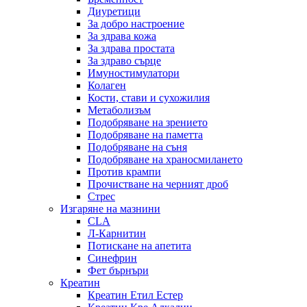
Диуретици
За добро настроение
За здрава кожа
За здрава простата
За здраво сърце
Имуностимулатори
Колаген
Кости, стави и сухожилия
Метаболизъм
Подобряване на зрението
Подобряване на паметта
Подобряване на съня
Подобряване на храносмилането
Против крампи
Прочистване на черният дроб
Стрес
Изгаряне на мазнини
CLA
Л-Карнитин
Потискане на апетита
Синефрин
Фет бърнъри
Креатин
Креатин Етил Естер