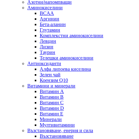
Азотни/напомпващи
Аминокиселини
BCAA
Аргинин
Бета-аланин
Глутамин
Комплекстни аминокиселини
Левцин
Лизин
Таурин
Телешки аминокиселини
Антиоксиданти
Алфа липоева киселина
Зелен чай
Коензим Q10
Витамини и минерали
Витамин А
Витамин B
Витамин C
Витамин D
Витамин E
Минерали
Мултивитамини
Възстановяване, енерия и сила
Възстановяване