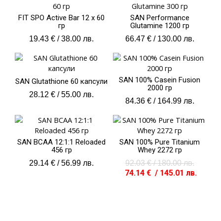
FIT SPO Active Bar 12 x 60
SAN Performance
гр
Glutamine 1200 гр
19.43
€
/ 38.00 лв.
66.47
€
/ 130.00 лв.
SAN 100% Casein Fusion
SAN Glutathione 60 капсули
2000 гр
28.12
€
/ 55.00 лв.
84.36
€
/ 164.99 лв.
Origina
Текущ
price
цена
was:
е:
SAN BCAA 12:1:1 Reloaded
SAN 100% Pure Titanium
92.03 €
74.14 
456 гр
Whey 2272 гр
/
/
29.14
€
/ 56.99 лв.
92.03
€
/ 180.00 лв.
180.00 
145.01 
74.14
€
/ 145.01 лв.