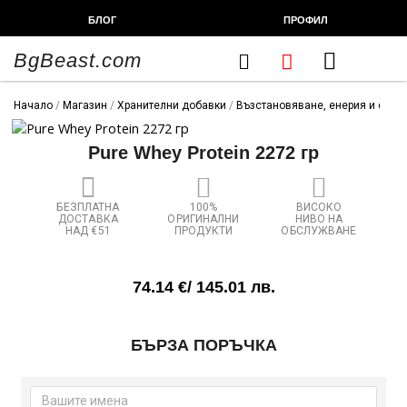
Skip
БЛОГ
ПРОФИЛ
to
content
BgBeast.com
Cart
FITNESS CHEF
ХРАНИТЕЛНИ ДОБАВКИ
СПОРТНИ СТОКИ
ФИТНЕС АКСЕСОАРИ
Начало
/
Магазин
/
Хранителни добавки
/
Възстановяване, енерия и сила
Pure Whey Protein 2272 гр
БЕЗПЛАТНА
100%
ВИСОКО
ДОСТАВКА
ОРИГИНАЛНИ
НИВО НА
НАД €51
ПРОДУКТИ
ОБСЛУЖВАНЕ
74.14
€
/ 145.01 лв.
БЪРЗА ПОРЪЧКА