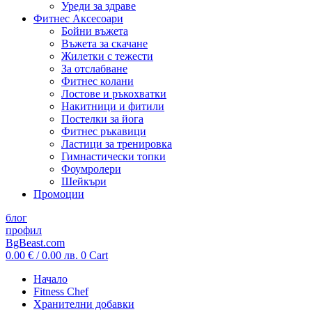
Уреди за здраве
Фитнес Аксесоари
Бойни въжета
Въжета за скачане
Жилетки с тежести
За отслабване
Фитнес колани
Лостове и ръкохватки
Накитници и фитили
Постелки за йога
Фитнес ръкавици
Ластици за тренировка
Гимнастически топки
Фоумролери
Шейкъри
Промоции
блог
профил
BgBeast.com
0.00
€
/ 0.00 лв.
0
Cart
Начало
Fitness Chef
Хранителни добавки