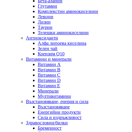
Бета-аланин
Глутамин
Комплекстни аминокиселини
Левцин
Лизин
Таурин
Телешки аминокиселини
Антиоксиданти
Алфа липоева киселина
Зелен чай
Коензим Q10
Витамини и минерали
Витамин А
Витамин B
Витамин C
Витамин D
Витамин E
Минерали
Мултивитамини
Възстановяване, енерия и сила
Възстановяване
Енергийни продукти
Сила и издръжливост
Здравословни/билки
Бременност