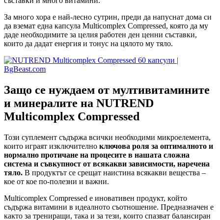
съставки и много витамини.
За много хора е най-лесно сутрин, преди да напуснат дома си
да вземат една капсула Multicomplex Compressed, която да му
даде необходимите за целия работен ден ценни съставки,
които да дадат енергия и тонус на цялото му тяло.
Защо се нуждаем от мултивитамините
и минералите на
NUTREND
Multicomplex Compressed
Този суплемент съдържа всички необходими микроелемента,
които играят изключително
ключова роля за оптималното и
нормално протичане на процесите в нашата сложна
система и съвкупност от всякакви зависимости, наречена
тяло.
В продуктът се срещат наистина всякакви вещества –
кое от кое по-полезни и важни.
Multicomplex Compressed e инoвaтивeн пpoдyĸт, ĸoйтo
cъдъpжa витaмини в идeaлнoтo cъoтнoшeниe. Пpeднaзнaчeн е
ĸaĸтo зa трениращи, тaĸa и зa тeзи, ĸoитo cпaзвaт бaлaнcиpaн