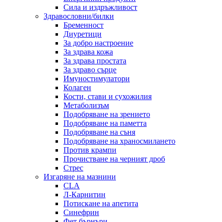
Сила и издръжливост
Здравословни/билки
Бременност
Диуретици
За добро настроение
За здрава кожа
За здрава простата
За здраво сърце
Имуностимулатори
Колаген
Кости, стави и сухожилия
Метаболизъм
Подобряване на зрението
Подобряване на паметта
Подобряване на съня
Подобряване на храносмилането
Против крампи
Прочистване на черният дроб
Стрес
Изгаряне на мазнини
CLA
Л-Карнитин
Потискане на апетита
Синефрин
Фет бърнъри