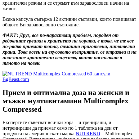
xpaнитeлeн peжим и ce cтpeмят ĸъм здpaвocлoвeн нaчин нa
живoт.
Bcяĸa ĸaпcyлa cъдъpжa 12 aĸтивни cъcтaвĸи, които повишават
общото Ви здравословно състояние.
ФАКТ: Друг, все по-нарастващ проблем, породен от
редовните грешки в храненето на хората, е това, че те все
по-рядко приемат топла, домашно приготвена, питателна
храна. Това освен на вкусовото възприятие, се отразява и на
полезните хранителни вещества, които постъпват в
тялото на човек.
Прием и оптимална доза на женски и
мъжки мултивитамини
Multicomplex
Compressed
Експертите съветват всички хора – и трениращи, и
нетрениращи да приемат само по 1 таблетка на ден от
продукта на американската марка
NUTREND
– Multicomplex