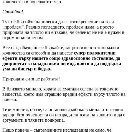
количества в човешкото тяло.
Спокойно!
Тук не бързайте панически да търсите решение на този
„проблем“. Реално погледнато, проблем няма, а просто
природата на тялото ни е такава, че селенът не ни е нужен в
огромни количества.
Все пак, обаче, не се бъркайте, защото именно тези малки
количества са способни да нанесат
супер положителни
ефекти върху нашето общо здравословно състояние, да
допринесат за младоликия ни вид, както и да поддържа
ума ни бистър и бодър.
Природата си знае работата!
В близкото минало, хората са смятали селена за токсично
вещество, което има страшно вредни ефекти върху тялото на
човека.
Тези мнения, обаче, са останали дълбоко в миналото главно
заради безпочвеността си и заради липсата на каквито и да е
аргументи в тяхната подкрепа.
Нещо повече – съвременните изследвания не само, че