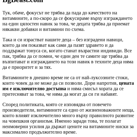
Тук, обаче, фокусът не трябва да пада до качеството на
витамините, а по-скоро да се фокусираме върху изграждането
на един цялостен навик за това, че децата трябва да приемат
някакви добавки и витамини по схема.
Така и си израстват нашите деца – без изградени навици,
които да им показват как сами да пазят здравето и да
поддържат тонуса си, когато станат възрастни индивиди. Все
пак, трябва да се помни, че един ден те самите ще трябва да
възпитават и изграждането на този навик в техните деца няма
да е приоритет и за тях.
Витамините в днешно време не са от най-луксозните стоки,
които човек да не може да си позволи. Дори напротив,
цената
им е изключително достъпна
и няма смисъл хората да се
притесняват за това, че няма да могат да си ги набавят.
Според политиката, която се изповядва от повечето
производители, витамините са едно от жизненоважните неща,
които влияят изключително много върху правилното развитие
на човешкия организъм. Именно заради това, те полагат
неимоверни усилия да държат цените на витамините ниски за
максимално продължително време.