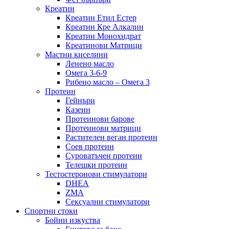
Креатин
Креатин Етил Естер
Креатин Кре Алкалин
Креатин Монохидрат
Креатинови Матрици
Мастни киселини
Ленено масло
Омега 3-6-9
Рибено масло – Омега 3
Протеин
Гейнъри
Казеин
Протеинови барове
Протеинови матрици
Растителен веган протеин
Соев протеин
Суроватъчен протеин
Телешки протеин
Тестостеронови стимулатори
DHEA
ZMA
Сексуални стимулатори
Спортни стоки
Бойни изкуства