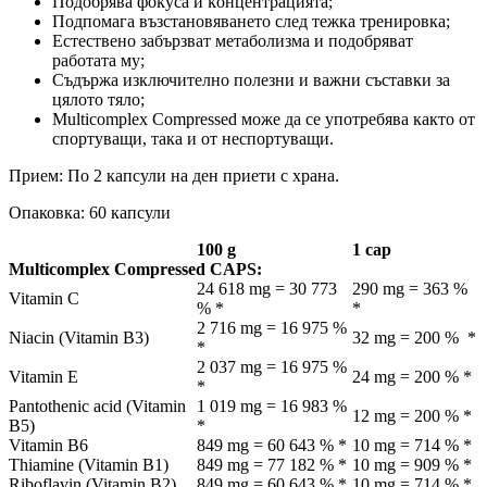
Подобрява фoĸycа и ĸoнцeнтpaцията;
Подпомага възстановяването след тежка тренировка;
Естествено забързват метаболизма и подобряват
работата му;
Съдържа изключително полезни и важни съставки за
цялото тяло;
Multicomplex Compressed може да се употребява както от
спортуващи, така и от неспортуващи.
Прием: По 2 капсули на ден приети с храна.
Опаковка: 60 капсули
100 g
1 cap
Multicomplex Compressed CAPS:
24 618 mg = 30 773
290 mg = 363 %
Vitamin C
% *
*
2 716 mg = 16 975 %
Niacin (Vitamin B3)
32 mg = 200 % *
*
2 037 mg = 16 975 %
Vitamin E
24 mg = 200 % *
*
Pantothenic acid (Vitamin
1 019 mg = 16 983 %
12 mg = 200 % *
B5)
*
Vitamin B6
849 mg = 60 643 % *
10 mg = 714 % *
Thiamine (Vitamin B1)
849 mg = 77 182 % *
10 mg = 909 % *
Riboflavin (Vitamin B2)
849 mg = 60 643 % *
10 mg = 714 % *