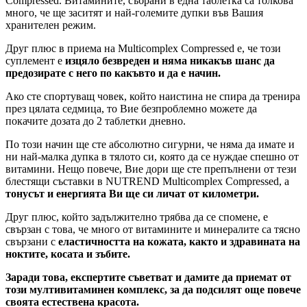
Compressed. Витамините, събрани в една таблетка са толкова
много, че ще заситят и най-големите дупки във Вашия
хранителен режим.
Друг плюс в приема на Multicomplex Compressed е, че този
суплемент е
изцяло безвреден и няма никакъв шанс да
предозирате с него по какъвто и да е начин.
Ако сте спортуващ човек, който наистина не спира да тренира
през цялата седмица, то Вие безпроблемно можете да
покачите дозата до 2 таблетки дневно.
По този начин ще сте абсолютно сигурни, че няма да имате и
ни най-малка дупка в тялото си, която да се нуждае спешно от
витамини. Нещо повече, Вие дори ще сте препълнени от тези
блестящи съставки в NUTREND Multicomplex Compressed, а
тонусът и енергията Ви ще си личат от километри.
Друг плюс, който задължително трябва да се спомене, е
свързан с това, че много от витамините и минералите са тясно
свързани с
еластичността на кожата, както и здравината на
ноктите, косата и зъбите.
Заради това, експертите съветват и дамите да приемат от
този мултивитаминен комплекс, за да подсилят още повече
своята естествена красота.