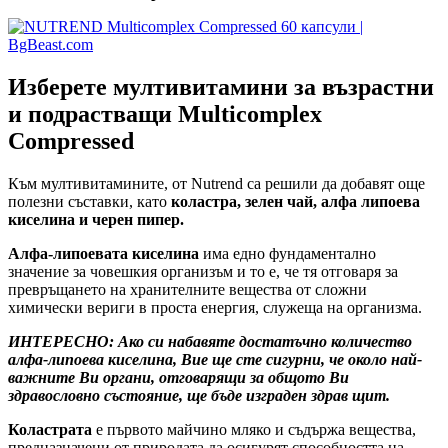
Изберете мултивитамини за възрастни
и подрастващи
Multicomplex
Compressed
Към мултивитамините, от Nutrend са решили да добавят още
полезни съставки, като
коластра, зелен чай, алфа липоева
киселина и черен пипер.
Алфа-липоевата
киселина
има едно фундаментално
значение за човешкия организъм и то е, че тя отговаря за
превръщането на хранителните вещества от сложни
химически вериги в проста енергия, служеща на организма.
ИНТЕРЕСНО
:
Ако си набавяте достатъчно количество
алфа-липоева киселина, Вие ще сте сигурни, че около най-
важните Ви органи, отговарящи за общото Ви
здравословно състояние, ще бъде изграден здрав щит.
Коластрата
е първото майчино мляко и
съдържа вещества,
предназначени от природата да осигурят способността на