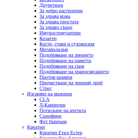
Диуретици
За добро настроение
За здрава кожа
За здрава простата
За здраво сърце
Имуностимулатори
Колаген
Кости, стави и сухожилия
Метаболизъм
Подобряване на зрението
Подобряване на паметта
Подобряване на съня
Подобряване на храносмилането
Против крампи
Прочистване на черният дроб
Стрес
Изгаряне на мазнини
CLA
Л-Карнитин
Потискане на апетита
Синефрин
Фет бърнъри
Креатин
Креатин Етил Естер