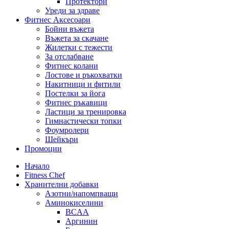
Протектори
Уреди за здраве
Фитнес Аксесоари
Бойни въжета
Въжета за скачане
Жилетки с тежести
За отслабване
Фитнес колани
Лостове и ръкохватки
Накитници и фитили
Постелки за йога
Фитнес ръкавици
Ластици за тренировка
Гимнастически топки
Фоумролери
Шейкъри
Промоции
Начало
Fitness Chef
Хранителни добавки
Азотни/напомпващи
Аминокиселини
BCAA
Аргинин