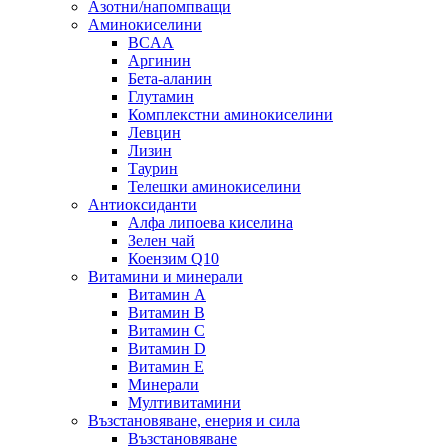
Азотни/напомпващи
Аминокиселини
BCAA
Аргинин
Бета-аланин
Глутамин
Комплекстни аминокиселини
Левцин
Лизин
Таурин
Телешки аминокиселини
Антиоксиданти
Алфа липоева киселина
Зелен чай
Коензим Q10
Витамини и минерали
Витамин А
Витамин B
Витамин C
Витамин D
Витамин E
Минерали
Мултивитамини
Възстановяване, енерия и сила
Възстановяване