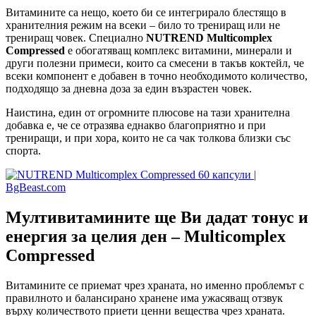
Витамините са нещо, което би се интегрирало блестящо в
хранителния режим на всеки – било то трениращ или не
трениращ човек. Специално
NUTREND Multicomplex
Compressed
е обогатяващ комплекс витамини, минерали и
други полезни примеси, които са смесени в такъв коктейл, че
всеки компонент е добавен в точно необходимото количество,
подходящо за дневна доза за един възрастен човек.
Наистина, един от огромните плюсове на тази хранителна
добавка е, че се отразява еднакво благоприятно и при
трениращи, и при хора, които не са чак толкова близки със
спорта.
Мултивитамините ще Ви дадат тонус и
енергия за целия ден – Multicomplex
Compressed
Витамините се приемат чрез храната, но именно проблемът с
правилното и балансирано хранене има ужасяващ отзвук
върху количеството приети ценни вещества чрез храната.