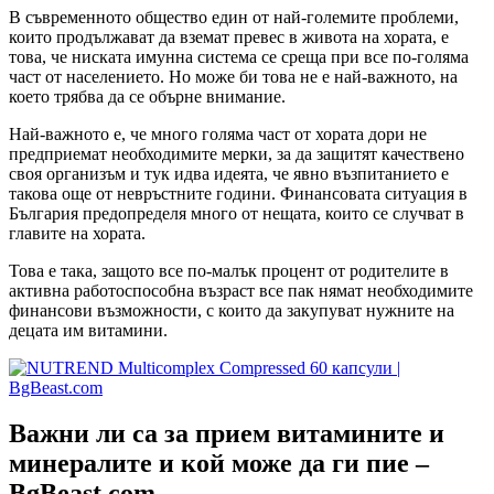
В съвременното общество един от най-големите проблеми,
които продължават да вземат превес в живота на хората, е
това, че ниската имунна система се среща при все по-голяма
част от населението. Но може би това не е най-важното, на
което трябва да се обърне внимание.
Най-важното е, че много голяма част от хората дори не
предприемат необходимите мерки, за да защитят качествено
своя организъм и тук идва идеята, че явно възпитанието е
такова още от невръстните години. Финансовата ситуация в
България предопределя много от нещата, които се случват в
главите на хората.
Това е така, защото все по-малък процент от родителите в
активна работоспособна възраст все пак нямат необходимите
финансови възможности, с които да закупуват нужните на
децата им витамини.
Важни ли са за прием витамините и
минералите и кой може да ги пие –
BgBeast.com