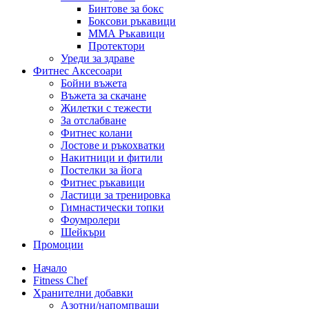
Бинтове за бокс
Боксови ръкавици
ММА Ръкавици
Протектори
Уреди за здраве
Фитнес Аксесоари
Бойни въжета
Въжета за скачане
Жилетки с тежести
За отслабване
Фитнес колани
Лостове и ръкохватки
Накитници и фитили
Постелки за йога
Фитнес ръкавици
Ластици за тренировка
Гимнастически топки
Фоумролери
Шейкъри
Промоции
Начало
Fitness Chef
Хранителни добавки
Азотни/напомпващи