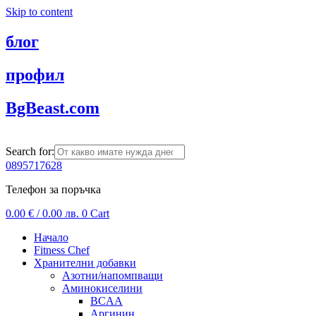
Skip to content
блог
профил
BgBeast.com
Search for:
0895717628
Телефон за поръчка
0.00
€
/ 0.00 лв.
0
Cart
Начало
Fitness Chef
Хранителни добавки
Азотни/напомпващи
Аминокиселини
BCAA
Аргинин