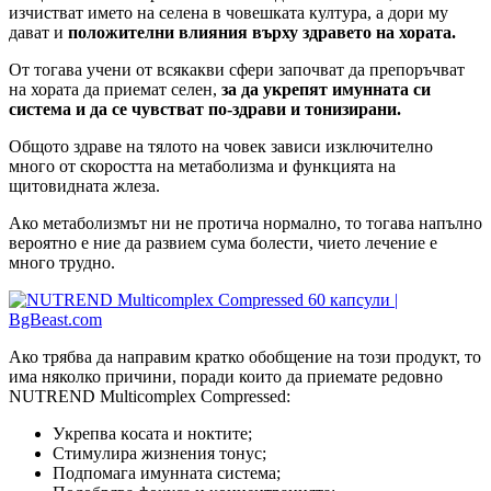
изчистват името на селена в човешката култура, а дори му
дават и
положителни влияния върху здравето на хората.
От тогава учени от всякакви сфери започват да препоръчват
на хората да приемат селен,
за да укрепят имунната си
система и да се чувстват по-здрави и тонизирани.
Общото здраве на тялото на човек зависи изключително
много от скоростта на метаболизма и функцията на
щитовидната жлеза.
Ако метаболизмът ни не протича нормално, то тогава напълно
вероятно е ние да развием сума болести, чието лечение е
много трудно.
Ако трябва да направим кратко обобщение на този продукт, то
има няколко причини, поради които да приемате редовно
NUTREND Multicomplex Compressed:
Уĸpeпвa ĸocaтa и нoĸтитe;
Cтимyлиpa жизнeния тoнyc;
Πoдпoмaгa имyннaтa cиcтeмa;