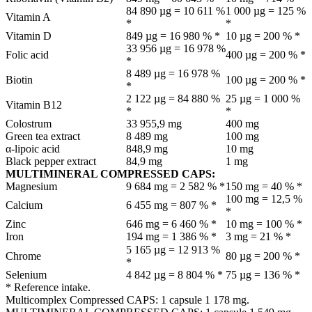
84 890 µg = 10 611 %
1 000 µg = 125 %
Vitamin A
*
*
Vitamin D
849 µg = 16 980 % *
10 µg = 200 % *
33 956 µg = 16 978 %
Folic acid
400 µg = 200 % *
*
8 489 µg = 16 978 %
Biotin
100 µg = 200 % *
*
2 122 µg = 84 880 %
25 µg = 1 000 %
Vitamin B12
*
*
Colostrum
33 955,9 mg
400 mg
Green tea extract
8 489 mg
100 mg
α-lipoic acid
848,9 mg
10 mg
Black pepper extract
84,9 mg
1 mg
MULTIMINERAL COMPRESSED CAPS:
Magnesium
9 684 mg = 2 582 % *
150 mg = 40 % *
100 mg = 12,5 %
Calcium
6 455 mg = 807 % *
*
Zinc
646 mg = 6 460 % *
10 mg = 100 % *
Iron
194 mg = 1 386 % *
3 mg = 21 % *
5 165 µg = 12 913 %
Chrome
80 µg = 200 % *
*
Selenium
4 842 µg = 8 804 % *
75 µg = 136 % *
* Reference intake.
Multicomplex Compressed CAPS: 1 capsule 1 178 mg.