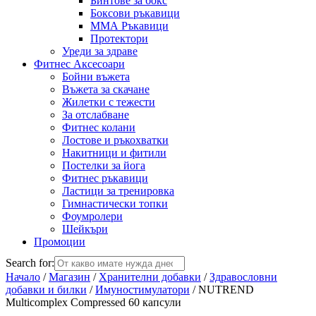
Бинтове за бокс
Боксови ръкавици
ММА Ръкавици
Протектори
Уреди за здраве
Фитнес Аксесоари
Бойни въжета
Въжета за скачане
Жилетки с тежести
За отслабване
Фитнес колани
Лостове и ръкохватки
Накитници и фитили
Постелки за йога
Фитнес ръкавици
Ластици за тренировка
Гимнастически топки
Фоумролери
Шейкъри
Промоции
Search for:
Начало
/
Магазин
/
Хранителни добавки
/
Здравословни
добавки и билки
/
Имуностимулатори
/ NUTREND
Multicomplex Compressed 60 капсули