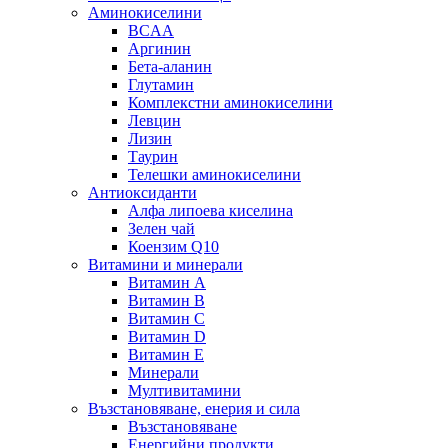
Аминокиселини
BCAA
Аргинин
Бета-аланин
Глутамин
Комплекстни аминокиселини
Левцин
Лизин
Таурин
Телешки аминокиселини
Антиоксиданти
Алфа липоева киселина
Зелен чай
Коензим Q10
Витамини и минерали
Витамин А
Витамин B
Витамин C
Витамин D
Витамин E
Минерали
Мултивитамини
Възстановяване, енерия и сила
Възстановяване
Енергийни продукти