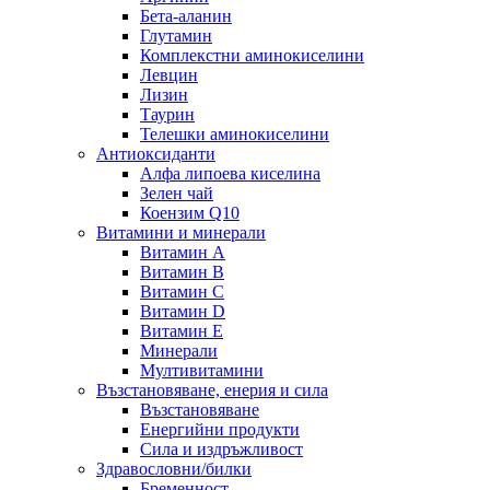
Бета-аланин
Глутамин
Комплекстни аминокиселини
Левцин
Лизин
Таурин
Телешки аминокиселини
Антиоксиданти
Алфа липоева киселина
Зелен чай
Коензим Q10
Витамини и минерали
Витамин А
Витамин B
Витамин C
Витамин D
Витамин E
Минерали
Мултивитамини
Възстановяване, енерия и сила
Възстановяване
Енергийни продукти
Сила и издръжливост
Здравословни/билки
Бременност