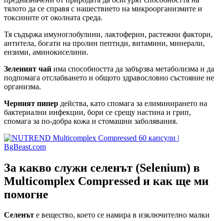
тялото да се справя с нашествието на микроорганизмите и
токсините от околната среда.
Тя съдържа имуноглобулини, лактоферин, растежни фактори,
антитела, богати на пролин пептиди, витамини, минерали,
ензими, аминокиселини.
Зеленият чай
има способността да забързва метаболизма и да
подпомага отслабването и общото здравословно състояние не
организма.
Черният пипер
действа, като спомага за елиминирането на
бактериални инфекции, бори се срещу настина и грип,
спомага за по-добра кожа и стомашни заболявания.
За какво служи селенът
(Selenium)
в
Multicomplex Compressed и как ще ми
помогне
Селенът
е вещество, което се намира в изключително малки