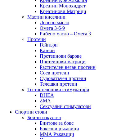
Креатин Кре Алкалин
Креатин Монохидрат
Креатинови Матрици
Мастни киселини
Ленено масло
Омега 3-6-9
Рибено масло – Омега 3
Протеин
Гейнъри
Казеин
Протеинови барове
Протеинови матрици
Растителен веган протеин
Соев протеин
Суроватъчен протеин
Телешки протеин
Тестостеронови стимулатори
DHEA
ZMA
Сексуални стимулатори
Спортни стоки
Бойни изкуства
Бинтове за бокс
Боксови ръкавици
ММА Ръкавици