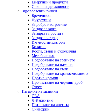
Енергийни продукти
Сила и издръжливост
Здравословни/билки
Бременност
Диуретици
За добро настроение
За здрава кожа
За здрава простата
За здраво сърце
Имуностимулатори
Колаген
Кости, стави и сухожилия
Метаболизъм
Подобряване на зрението
Подобряване на паметта
Подобряване на съня
Подобряване на храносмилането
Против крампи
Прочистване на черният дроб
Стрес
Изгаряне на мазнини
CLA
Л-Карнитин
Потискане на апетита
Синефрин