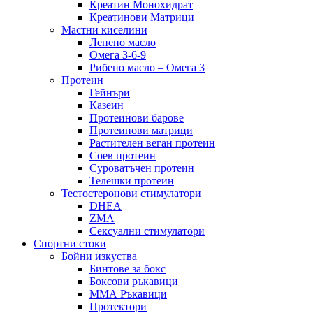
Креатин Монохидрат
Креатинови Матрици
Мастни киселини
Ленено масло
Омега 3-6-9
Рибено масло – Омега 3
Протеин
Гейнъри
Казеин
Протеинови барове
Протеинови матрици
Растителен веган протеин
Соев протеин
Суроватъчен протеин
Телешки протеин
Тестостеронови стимулатори
DHEA
ZMA
Сексуални стимулатори
Спортни стоки
Бойни изкуства
Бинтове за бокс
Боксови ръкавици
ММА Ръкавици
Протектори