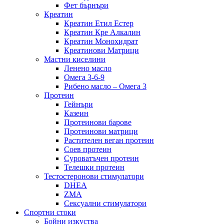
Фет бърнъри
Креатин
Креатин Етил Естер
Креатин Кре Алкалин
Креатин Монохидрат
Креатинови Матрици
Мастни киселини
Ленено масло
Омега 3-6-9
Рибено масло – Омега 3
Протеин
Гейнъри
Казеин
Протеинови барове
Протеинови матрици
Растителен веган протеин
Соев протеин
Суроватъчен протеин
Телешки протеин
Тестостеронови стимулатори
DHEA
ZMA
Сексуални стимулатори
Спортни стоки
Бойни изкуства