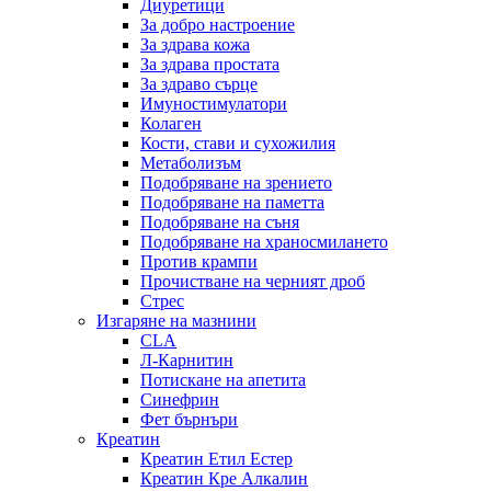
Диуретици
За добро настроение
За здрава кожа
За здрава простата
За здраво сърце
Имуностимулатори
Колаген
Кости, стави и сухожилия
Метаболизъм
Подобряване на зрението
Подобряване на паметта
Подобряване на съня
Подобряване на храносмилането
Против крампи
Прочистване на черният дроб
Стрес
Изгаряне на мазнини
CLA
Л-Карнитин
Потискане на апетита
Синефрин
Фет бърнъри
Креатин
Креатин Етил Естер
Креатин Кре Алкалин