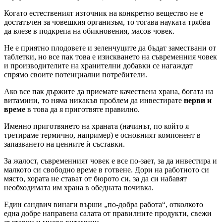
Когато естественият източник на конкретно вещество не е
достатъчен за човешкия организъм, то тогава науката трябва
да влезе в подкрепа на обикновения, масов човек.
Не е приятно плодовете и зеленчуците да бъдат замествани от
таблетки, но все пак това е изискването на съвременния човек
и производителите на хранителни добавки се нагаждат
спрямо своите потенциални потребители.
Ако все пак държите да приемате качествена храна, богата на
витамини, то няма никакъв проблем да инвестирате
нерви и
време
в това да я приготвяте правилно.
Именно приготвянето на храната (начинът, по който я
третираме термично, например) е основният компонент в
запазването на ценните ѝ съставки.
За жалост, съвременният човек е все по-зает, за да инвестира и
малкото си свободно време в готвене. Дори на работното си
място, хората не стават от бюрото си, за да си набавят
необходимата им храна в обедната почивка.
Един сандвич винаги върши „по-добра работа“, отколкото
една добре направена салата от правилните продукти, свежи