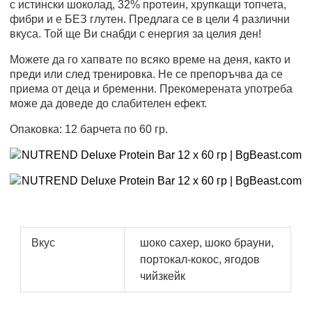
с истински шоколад, 32% протеин, хрупкащи топчета,
фибри и е БЕЗ глутен. Предлага се в цели 4 различни
вкуса. Той ще Ви снабди с енергия за целия ден!
Можете да го хапвате по всяко време на деня, както и
преди или след тренировка. Не се препоръчва да се
приема от деца и бременни. Прекомерената употреба
може да доведе до слабителен ефект.
Опаковка: 12 барчета по 60 гр.
Вкус
шоко сахер, шоко брауни,
портокал-кокос, ягодов
чийзкейк