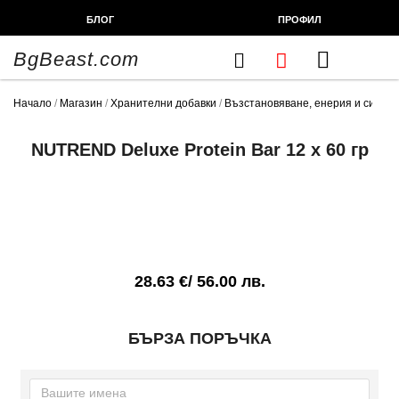
Skip
БЛОГ
ПРОФИЛ
to
content
BgBeast.com
Cart
FITNESS CHEF
ХРАНИТЕЛНИ ДОБАВКИ
СПОРТНИ СТОКИ
ФИТНЕС АКСЕСОАРИ
Начало
/
Магазин
/
Хранителни добавки
/
Възстановяване, енерия и сила
/
NUTREND Deluxe Protein Bar 12 x 60 гр
28.63
€
/ 56.00 лв.
БЪРЗА ПОРЪЧКА