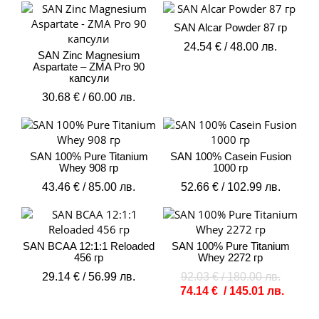
SAN Alcar Powder 87 гр
24.54
€
/ 48.00 лв.
SAN Zinc Magnesium
Aspartate – ZMA Pro 90
капсули
30.68
€
/ 60.00 лв.
SAN 100% Pure Titanium
SAN 100% Casein Fusion
Whey 908 гр
1000 гр
43.46
€
/ 85.00 лв.
52.66
€
/ 102.99 лв.
Origina
Текущ
price
цена
was:
е:
SAN BCAA 12:1:1 Reloaded
SAN 100% Pure Titanium
92.03 €
74.14 
456 гр
Whey 2272 гр
/
/
29.14
€
/ 56.99 лв.
92.03
€
/ 180.00 лв.
180.00 
145.01 
74.14
€
/ 145.01 лв.