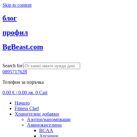
Skip to content
блог
профил
BgBeast.com
Search for:
0895717628
Телефон за поръчка
0.00
€
/ 0.00 лв.
0
Cart
Начало
Fitness Chef
Хранителни добавки
Азотни/напомпващи
Аминокиселини
BCAA
Аргинин