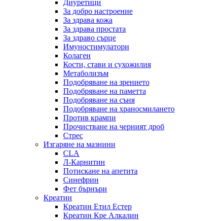
Диуретици
За добро настроение
За здрава кожа
За здрава простата
За здраво сърце
Имуностимулатори
Колаген
Кости, стави и сухожилия
Метаболизъм
Подобряване на зрението
Подобряване на паметта
Подобряване на съня
Подобряване на храносмилането
Против крампи
Прочистване на черният дроб
Стрес
Изгаряне на мазнини
CLA
Л-Карнитин
Потискане на апетита
Синефрин
Фет бърнъри
Креатин
Креатин Етил Естер
Креатин Кре Алкалин