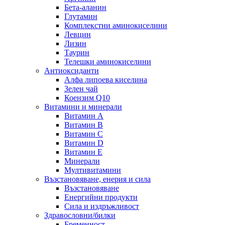
Бета-аланин
Глутамин
Комплекстни аминокиселини
Левцин
Лизин
Таурин
Телешки аминокиселини
Антиоксиданти
Алфа липоева киселина
Зелен чай
Коензим Q10
Витамини и минерали
Витамин А
Витамин B
Витамин C
Витамин D
Витамин E
Минерали
Мултивитамини
Възстановяване, енерия и сила
Възстановяване
Енергийни продукти
Сила и издръжливост
Здравословни/билки
Бременност