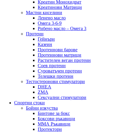
Креатин Монохидрат
Креатинови Матрици
Мастни киселини
Ленено масло
Омега 3-6-9
Рибено масло – Омега 3
Протеин
Гейнъри
Казеин
Протеинови барове
Протеинови матрици
Растителен веган протеин
Соев протеин
Суроватъчен протеин
Телешки протеин
Тестостеронови стимулатори
DHEA
ZMA
Сексуални стимулатори
Спортни стоки
Бойни изкуства
Бинтове за бокс
Боксови ръкавици
ММА Ръкавици
Протектори