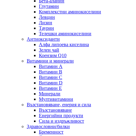
Бета-аланин
Глутамин
Комплекстни аминокиселини
Левцин
Лизин
Таурин
Телешки аминокиселини
Антиоксиданти
Алфа липоева киселина
Зелен чай
Коензим Q10
Витамини и минерали
Витамин А
Витамин B
Витамин C
Витамин D
Витамин E
Минерали
Мултивитамини
Възстановяване, енерия и сила
Възстановяване
Енергийни продукти
Сила и издръжливост
Здравословни/билки
Бременност