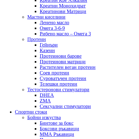
Креатин Кре Алкалин
Креатин Монохидрат
Креатинови Матрици
Мастни киселини
Ленено масло
Омега 3-6-9
Рибено масло – Омега 3
Протеин
Гейнъри
Казеин
Протеинови барове
Протеинови матрици
Растителен веган протеин
Соев протеин
Суроватъчен протеин
Телешки протеин
Тестостеронови стимулатори
DHEA
ZMA
Сексуални стимулатори
Спортни стоки
Бойни изкуства
Бинтове за бокс
Боксови ръкавици
ММА Ръкавици