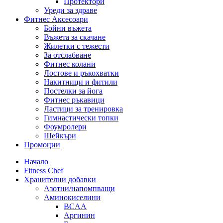
Протектори
Уреди за здраве
Фитнес Аксесоари
Бойни въжета
Въжета за скачане
Жилетки с тежести
За отслабване
Фитнес колани
Лостове и ръкохватки
Накитници и фитили
Постелки за йога
Фитнес ръкавици
Ластици за тренировка
Гимнастически топки
Фоумролери
Шейкъри
Промоции
Начало
Fitness Chef
Хранителни добавки
Азотни/напомпващи
Аминокиселини
BCAA
Аргинин