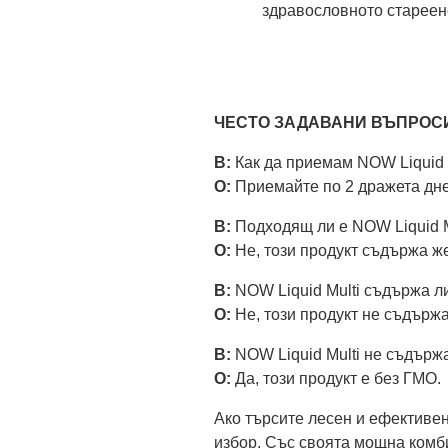
здравословното стареен
ЧЕСТО ЗАДАВАНИ ВЪПРОС
В:
Как да приемам NOW Liquid 
О:
Приемайте по 2 дражета дне
В:
Подходящ ли е NOW Liquid M
О:
Не, този продукт съдържа же
В:
NOW Liquid Multi съдържа л
О:
Не, този продукт не съдържа
В:
NOW Liquid Multi не съдър
О:
Да, този продукт е без ГМО.
Ако търсите лесен и ефективен
избор. Със своята мощна комб