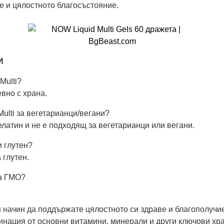
е и цялостното благосъстояние.
И
Multi?
вно с храна.
ulti за вегетарианци/вегани?
латин и не е подходящ за вегетарианци или вегани.
и глутен?
 глутен.
жа ГМО?
 начин да поддържате цялостното си здраве и благополучие
инация от основни витамини, минерали и други ключови хр