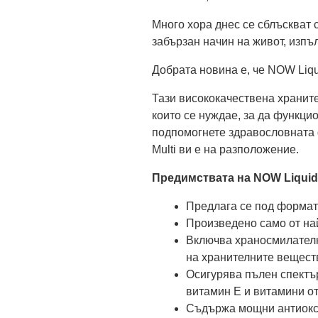
Много хора днес се сблъскват 
забързан начин на живот, изпъл
Добрата новина е, че NOW Liqu
Тази висококачествена храните
които се нуждае, за да функци
подпомогнете здравословната 
Multi ви е на разположение.
Предимствата на NOW Liquid
Предлага се под формата
Произведено само от най
Включва храносмилателн
на хранителните вещест
Осигурява пълен спектъ
витамин Е и витамини от
Съдържа мощни антиокси