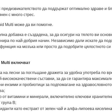
с предизвикателството да поддържат оптимално здраве и б
нен с много стрес.
id Multi може да ви помогне.
лна добавка е създадена, за да осигури на тялото ви основ
онира по най-добрия начин. Независимо дали искате да под
функция на мозъка или просто да подобрите цялостното си
 Multi включват
 на лесни за поглъщане дражета за удобна употреба по вр
-висококачествени съставки, за да се гарантира максималн
и ензими и пробиотици за подпомагане на здравословното
ва;
р от витамини и минерали, включително ключови хранителн
 група В;
данти като екстракт от зелен чай и алфа-липоева киселина