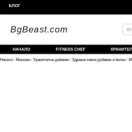
Skip
БЛОГ
to
content
Sea
BgBeast.com
for:
НАЧАЛО
FITNESS CHEF
ХРАНИТЕ
Начало
/
Магазин
/
Хранителни добавки
/
Здравословни добавки и билки
/
М