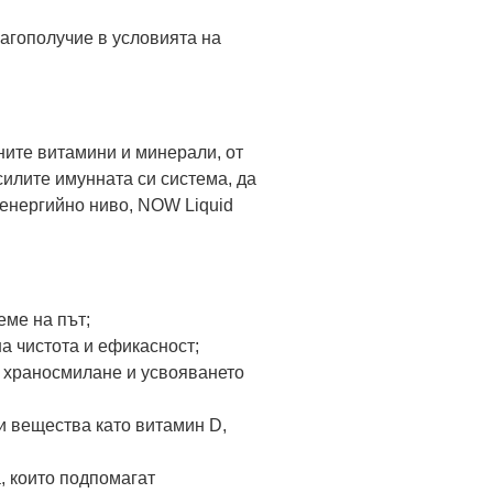
лагополучие в условията на
ните витамини и минерали, от
силите имунната си система, да
 енергийно ниво, NOW Liquid
еме на път;
а чистота и ефикасност;
 храносмилане и усвояването
и вещества като витамин D,
, които подпомагат