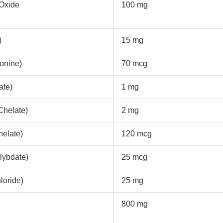
Oxide
100 mg
)
15 mg
onine)
70 mcg
ate)
1 mg
Chelate)
2 mg
elate)
120 mcg
lybdate)
25 mcg
loride)
25 mg
800 mg