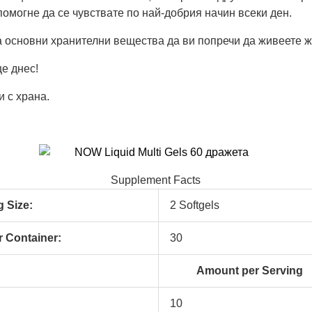
помогне да се чувствате по най-добрия начин всеки ден.
а основни хранителни вещества да ви попречи да живеете 
е днес!
и с храна.
Supplement Facts
g Size:
2 Softgels
r Container:
30
Amount per Serving
10