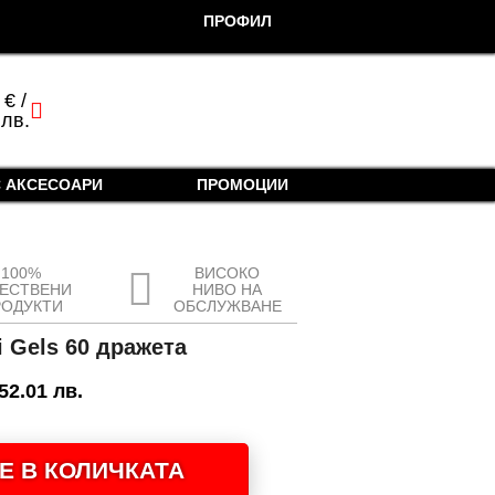
ПРОФИЛ
0
€
/
cart
 лв.
 АКСЕСОАРИ
ПРОМОЦИИ
100%
ВИСОКО
ЧЕСТВЕНИ
НИВО НА
РОДУКТИ
ОБСЛУЖВАНЕ
i Gels 60 дражета
 52.01 лв.
Е В КОЛИЧКАТА