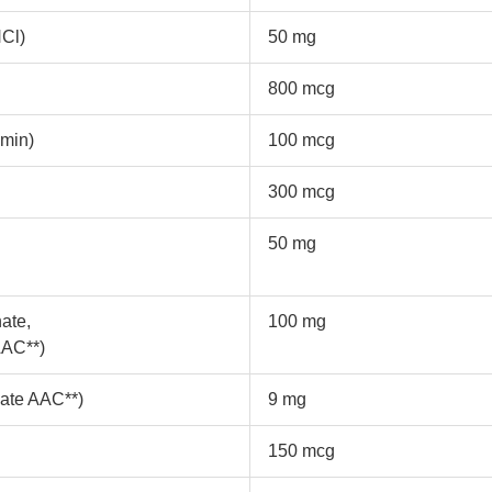
HCl)
50 mg
800 mcg
amin)
100 mcg
300 mcg
50 mg
ate,
100 mg
AAC**)
nate AAC**)
9 mg
150 mcg