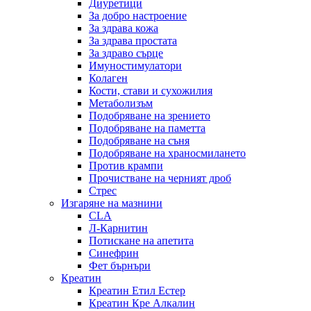
Диуретици
За добро настроение
За здрава кожа
За здрава простата
За здраво сърце
Имуностимулатори
Колаген
Кости, стави и сухожилия
Метаболизъм
Подобряване на зрението
Подобряване на паметта
Подобряване на съня
Подобряване на храносмилането
Против крампи
Прочистване на черният дроб
Стрес
Изгаряне на мазнини
CLA
Л-Карнитин
Потискане на апетита
Синефрин
Фет бърнъри
Креатин
Креатин Етил Естер
Креатин Кре Алкалин