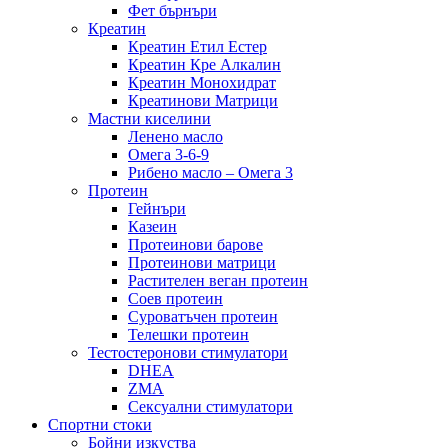
Фет бърнъри
Креатин
Креатин Етил Естер
Креатин Кре Алкалин
Креатин Монохидрат
Креатинови Матрици
Мастни киселини
Ленено масло
Омега 3-6-9
Рибено масло – Омега 3
Протеин
Гейнъри
Казеин
Протеинови барове
Протеинови матрици
Растителен веган протеин
Соев протеин
Суроватъчен протеин
Телешки протеин
Тестостеронови стимулатори
DHEA
ZMA
Сексуални стимулатори
Спортни стоки
Бойни изкуства