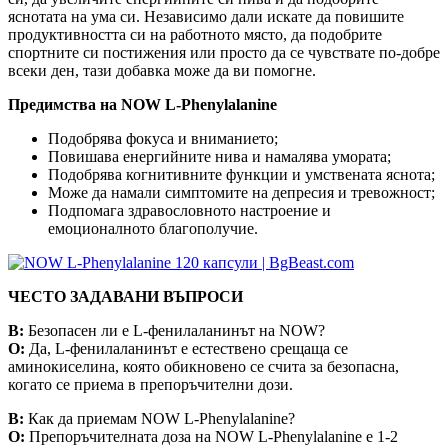
яснотата на ума си. Независимо дали искате да повишите
продуктивността си на работното място, да подобрите
спортните си постижения или просто да се чувствате по-добре
всеки ден, тази добавка може да ви помогне.
Предимства на NOW L-Phenylalanine
Подобрява фокуса и вниманието;
Повишава енергийните нива и намалява умората;
Подобрява когнитивните функции и умствената яснота;
Може да намали симптомите на депресия и тревожност;
Подпомага здравословното настроение и
емоционалното благополучие.
ЧЕСТО ЗАДАВАНИ ВЪПРОСИ
В:
Безопасен ли е L-фенилаланинът на NOW?
О:
Да, L-фенилаланинът е естествено срещаща се
аминокиселина, която обикновено се счита за безопасна,
когато се приема в препоръчителни дози.
В:
Как да приемам NOW L-Phenylalanine?
О:
Препоръчителната доза на NOW L-Phenylalanine е 1-2