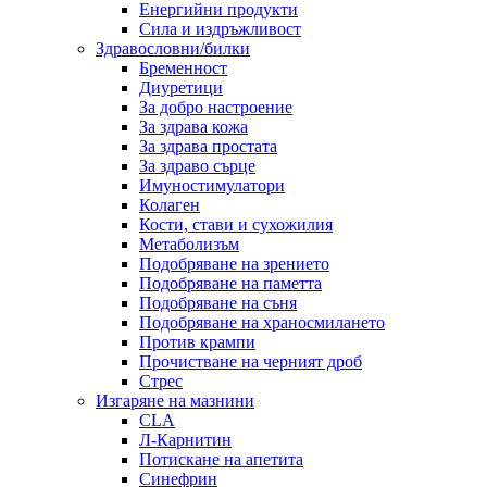
Енергийни продукти
Сила и издръжливост
Здравословни/билки
Бременност
Диуретици
За добро настроение
За здрава кожа
За здрава простата
За здраво сърце
Имуностимулатори
Колаген
Кости, стави и сухожилия
Метаболизъм
Подобряване на зрението
Подобряване на паметта
Подобряване на съня
Подобряване на храносмилането
Против крампи
Прочистване на черният дроб
Стрес
Изгаряне на мазнини
CLA
Л-Карнитин
Потискане на апетита
Синефрин