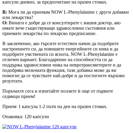
капсули дневно, за предпочитане на празен стомах.
В:
Мога ли да приемам NOW L-Phenylalanine с други добавки
или лекарства?
О:
Винаги е добре да се консултирате с вашия доктор, ако
имате вече съществуващи здравословни състояния или
приемате лекарства по лекарско предписание.
В заключение, ако търсите естествен начин да подобрите
настроението си, да повишите енергийните си нива и да
подобрите умствената си яснота, NOW L-Phenylalanine е
отличен вариант. Благодарение на способността си да
поддържа здравословни нива на невротрансмитерите и да
подобрява мозъчната функция, тази добавка може да ви
помогне да се чувствате най-добре и да постигнете върхови
резултати.
Поръчахте сега и изпитайте ползите ѝ още от първите
седмици прием!
Прием: 1 капсула 1-2 пъти на ден на празен стомах.
Опаковка: 120 капсули