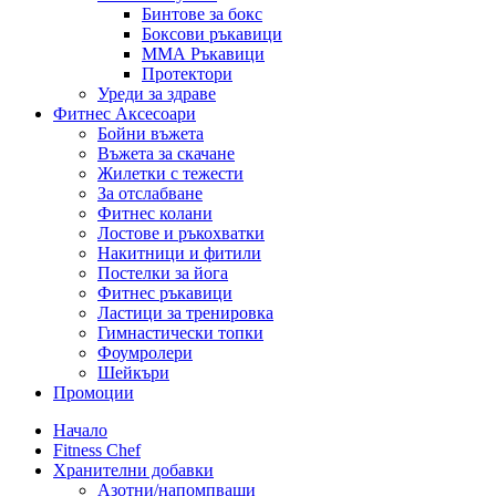
Бинтове за бокс
Боксови ръкавици
ММА Ръкавици
Протектори
Уреди за здраве
Фитнес Аксесоари
Бойни въжета
Въжета за скачане
Жилетки с тежести
За отслабване
Фитнес колани
Лостове и ръкохватки
Накитници и фитили
Постелки за йога
Фитнес ръкавици
Ластици за тренировка
Гимнастически топки
Фоумролери
Шейкъри
Промоции
Начало
Fitness Chef
Хранителни добавки
Азотни/напомпващи