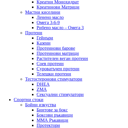
Креатин Монохидрат
Креатинови Матрици
Мастни киселини
Ленено масло
Омега 3-6-9
Рибено масло – Омега 3
Протеин
Гейнъри
Казеин
Протеинови барове
Протеинови матрици
Растителен веган протеин
Соев протеин
Суроватъчен протеин
Телешки протеин
Тестостеронови стимулатори
DHEA
ZMA
Сексуални стимулатори
Спортни стоки
Бойни изкуства
Бинтове за бокс
Боксови ръкавици
ММА Ръкавици
Протектори