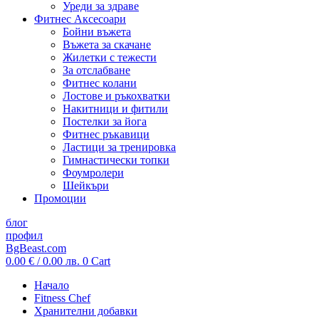
Уреди за здраве
Фитнес Аксесоари
Бойни въжета
Въжета за скачане
Жилетки с тежести
За отслабване
Фитнес колани
Лостове и ръкохватки
Накитници и фитили
Постелки за йога
Фитнес ръкавици
Ластици за тренировка
Гимнастически топки
Фоумролери
Шейкъри
Промоции
блог
профил
BgBeast.com
0.00
€
/ 0.00 лв.
0
Cart
Начало
Fitness Chef
Хранителни добавки