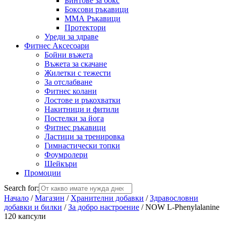
Бинтове за бокс
Боксови ръкавици
ММА Ръкавици
Протектори
Уреди за здраве
Фитнес Аксесоари
Бойни въжета
Въжета за скачане
Жилетки с тежести
За отслабване
Фитнес колани
Лостове и ръкохватки
Накитници и фитили
Постелки за йога
Фитнес ръкавици
Ластици за тренировка
Гимнастически топки
Фоумролери
Шейкъри
Промоции
Search for:
Начало
/
Магазин
/
Хранителни добавки
/
Здравословни
добавки и билки
/
За добро настроение
/ NOW L-Phenylalanine
120 капсули