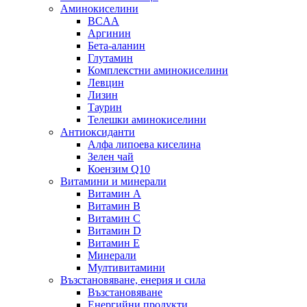
Аминокиселини
BCAA
Аргинин
Бета-аланин
Глутамин
Комплекстни аминокиселини
Левцин
Лизин
Таурин
Телешки аминокиселини
Антиоксиданти
Алфа липоева киселина
Зелен чай
Коензим Q10
Витамини и минерали
Витамин А
Витамин B
Витамин C
Витамин D
Витамин E
Минерали
Мултивитамини
Възстановяване, енерия и сила
Възстановяване
Енергийни продукти