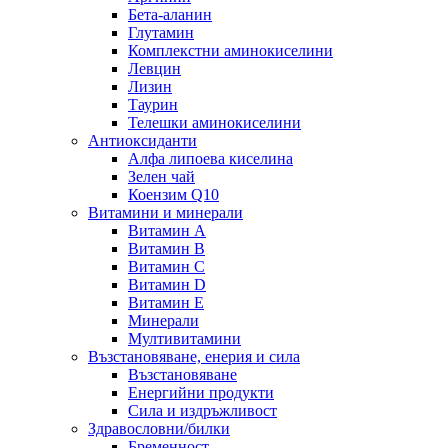
Бета-аланин
Глутамин
Комплекстни аминокиселини
Левцин
Лизин
Таурин
Телешки аминокиселини
Антиоксиданти
Алфа липоева киселина
Зелен чай
Коензим Q10
Витамини и минерали
Витамин А
Витамин B
Витамин C
Витамин D
Витамин E
Минерали
Мултивитамини
Възстановяване, енерия и сила
Възстановяване
Енергийни продукти
Сила и издръжливост
Здравословни/билки
Бременност