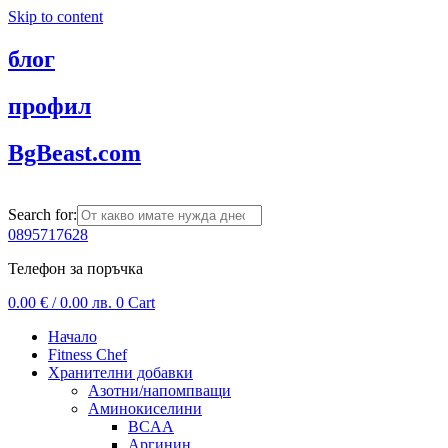
Skip to content
блог
профил
BgBeast.com
Search for:
0895717628
Телефон за поръчка
0.00
€
/ 0.00 лв.
0
Cart
Начало
Fitness Chef
Хранителни добавки
Азотни/напомпващи
Аминокиселини
BCAA
Аргинин