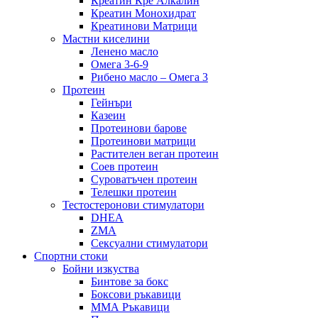
Креатин Кре Алкалин
Креатин Монохидрат
Креатинови Матрици
Мастни киселини
Ленено масло
Омега 3-6-9
Рибено масло – Омега 3
Протеин
Гейнъри
Казеин
Протеинови барове
Протеинови матрици
Растителен веган протеин
Соев протеин
Суроватъчен протеин
Телешки протеин
Тестостеронови стимулатори
DHEA
ZMA
Сексуални стимулатори
Спортни стоки
Бойни изкуства
Бинтове за бокс
Боксови ръкавици
ММА Ръкавици