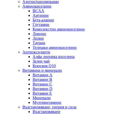
Азотни/напомпващи
Аминокиселини
BCAA
Аргинин
Бета-аланин
Глутамин
Комплекстни аминокиселини
Левцин
Лизин
Таурин
Телешки аминокиселини
Антиоксиданти
Алфа липоева киселина
Зелен чай
Коензим Q10
Витамини и минерали
Витамин А
Витамин B
Витамин C
Витамин D
Витамин E
Минерали
Мултивитамини
Възстановяване, енерия и сила
Възстановяване