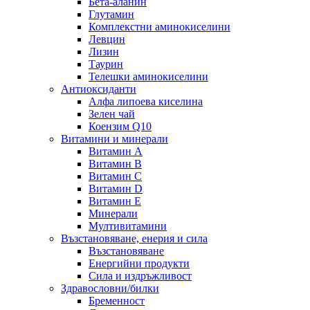
Бета-аланин
Глутамин
Комплекстни аминокиселини
Левцин
Лизин
Таурин
Телешки аминокиселини
Антиоксиданти
Алфа липоева киселина
Зелен чай
Коензим Q10
Витамини и минерали
Витамин А
Витамин B
Витамин C
Витамин D
Витамин E
Минерали
Мултивитамини
Възстановяване, енерия и сила
Възстановяване
Енергийни продукти
Сила и издръжливост
Здравословни/билки
Бременност