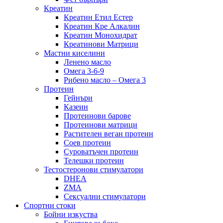
Креатин
Креатин Етил Естер
Креатин Кре Алкалин
Креатин Монохидрат
Креатинови Матрици
Мастни киселини
Ленено масло
Омега 3-6-9
Рибено масло – Омега 3
Протеин
Гейнъри
Казеин
Протеинови барове
Протеинови матрици
Растителен веган протеин
Соев протеин
Суроватъчен протеин
Телешки протеин
Тестостеронови стимулатори
DHEA
ZMA
Сексуални стимулатори
Спортни стоки
Бойни изкуства