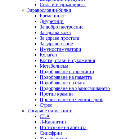
Сила и издръжливост
Здравословни/билки
Бременност
Диуретици
За добро настроение
За здрава кожа
За здрава простата
За здраво сърце
Имуностимулатори
Колаген
Кости, стави и сухожилия
Метаболизъм
Подобряване на зрението
Подобряване на паметта
Подобряване на съня
Подобряване на храносмилането
Против крампи
Прочистване на черният дроб
Стрес
Изгаряне на мазнини
CLA
Л-Карнитин
Потискане на апетита
Синефрин
Фет бърнъри