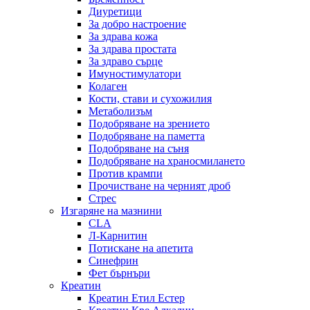
Диуретици
За добро настроение
За здрава кожа
За здрава простата
За здраво сърце
Имуностимулатори
Колаген
Кости, стави и сухожилия
Метаболизъм
Подобряване на зрението
Подобряване на паметта
Подобряване на съня
Подобряване на храносмилането
Против крампи
Прочистване на черният дроб
Стрес
Изгаряне на мазнини
CLA
Л-Карнитин
Потискане на апетита
Синефрин
Фет бърнъри
Креатин
Креатин Етил Естер