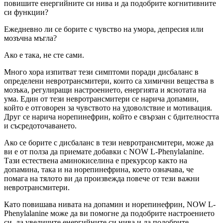
повишите енергийните си нива и да подобрите когнитивните
си функции?
Ежедневно ли се борите с чувство на умора, депресия или
мозъчна мъгла?
Ако е така, не сте сами.
Много хора изпитват тези симптоми поради дисбаланс в
определени невротрансмитери, които са химични вещества в
мозъка, регулиращи настроението, енергията и яснотата на
ума. Един от тези невротрансмитери се нарича допамин,
който е отговорен за чувството на удоволствие и мотивация.
Друг се нарича норепинефрин, който е свързан с бдителността
и съсредоточаването.
Ако се борите с дисбаланс в тези невротрансмитери, може да
ви е от полза да приемате добавки с NOW L-Phenylalanine.
Тази естествена аминокиселина е прекурсор както на
допамина, така и на норепинефрина, което означава, че
помага на тялото ви да произвежда повече от тези важни
невротрансмитери.
Като повишава нивата на допамин и норепинефрин, NOW L-
Phenylalanine може да ви помогне да подобрите настроението
си, да увеличите енергийните си нива и да подобрите