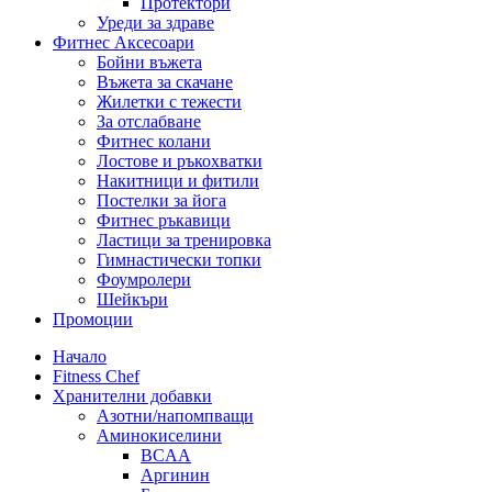
Протектори
Уреди за здраве
Фитнес Аксесоари
Бойни въжета
Въжета за скачане
Жилетки с тежести
За отслабване
Фитнес колани
Лостове и ръкохватки
Накитници и фитили
Постелки за йога
Фитнес ръкавици
Ластици за тренировка
Гимнастически топки
Фоумролери
Шейкъри
Промоции
Начало
Fitness Chef
Хранителни добавки
Азотни/напомпващи
Аминокиселини
BCAA
Аргинин