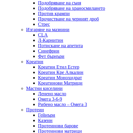
Подобряване на съня
Подобряване на храносмилането
Против крампи
Прочистване на черният дроб
Стрес
Изгаряне на мазнини
CLA
Л-Карнитин
Потискане на апетита
Синефрин
Фет бърнъри
Креатин
Креатин Етил Естер
Креатин Кре Алкалин
Креатин Монохидрат
Креатинови Матрици
Мастни киселини
Ленено масло
Омега 3-6-9
Рибено масло – Омега 3
Протеин
Гейнъри
Казеин
Протеинови барове
Протеинови матрици