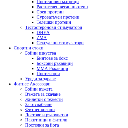
Протеинови матрици
Растителен веган протеин
Соев протеин
Суроватъчен протеин
Телешки протеин
Тестостеронови стимулатори
DHEA
ZMA
Сексуални стимулатори
Спортни стоки
Бойни изкуства
Бинтове за бокс
Боксови ръкавици
ММА Ръкавици
Протектори
Уреди за здраве
Фитнес Аксесоари
Бойни въжета
Въжета за скачане
Жилетки с тежести
За отслабване
Фитнес колани
Лостове и ръкохватки
Накитници и фитили
Постелки за йога