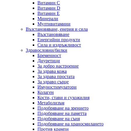
Витамин C
Витамин D
Витамин E
Минерали
Мултивитамини
Възстановяване, енерия и сила
Възстановяване
Енергийни продукти
Сила и издръжливост
Здравословни/билки
Бременност
Диуретици
За добро настроение
За здрава кожа
За здрава простата
За здраво сърце
Имуностимулатори
Колаген
Кости, стави и сухожилия
Метаболизъм
Подобряване на зрението
Подобряване на паметта
Подобряване на съня
Подобряване на храносмилането
Против крампи