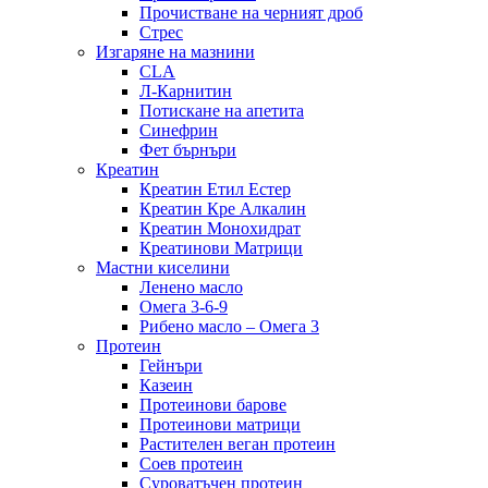
Прочистване на черният дроб
Стрес
Изгаряне на мазнини
CLA
Л-Карнитин
Потискане на апетита
Синефрин
Фет бърнъри
Креатин
Креатин Етил Естер
Креатин Кре Алкалин
Креатин Монохидрат
Креатинови Матрици
Мастни киселини
Ленено масло
Омега 3-6-9
Рибено масло – Омега 3
Протеин
Гейнъри
Казеин
Протеинови барове
Протеинови матрици
Растителен веган протеин
Соев протеин
Суроватъчен протеин