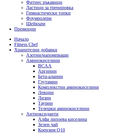
Фитнес ръкавици
Ластици за тренировка
Гимнастически топки
Фоумролери
Шейкъри
Промоции
Начало
Fitness Chef
Хранителни добавки
Азотни/напомпващи
Аминокиселини
BCAA
Аргинин
Бета-аланин
Глутамин
Комплекстни аминокиселини
Левцин
Лизин
Таурин
Телешки аминокиселини
Антиоксиданти
Алфа липоева киселина
Зелен чай
Коензим Q10