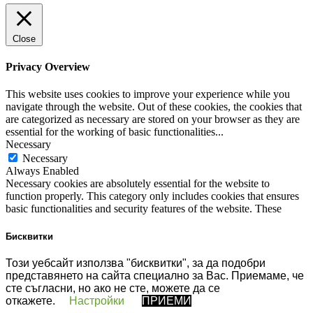
Close
Privacy Overview
This website uses cookies to improve your experience while you
navigate through the website. Out of these cookies, the cookies that
are categorized as necessary are stored on your browser as they are
essential for the working of basic functionalities
...
Necessary
Necessary
Always Enabled
Necessary cookies are absolutely essential for the website to
function properly. This category only includes cookies that ensures
basic functionalities and security features of the website. These
cookies do not store any personal information.
Non-necessary
Бисквитки
Non-necessary
Any cookies that may not be particularly necessary for the website
Този уебсайт използва "бисквитки", за да подобри
to function and is used specifically to collect user personal data via
представянето на сайта специално за Вас. Приемаме, че
analytics, ads, other embedded contents are termed as non-necessary
сте съгласни, но ако не сте, можете да се
cookies. It is mandatory to procure user consent prior to running
откажете.
Настройки
ПРИЕМИ
these cookies on your website.