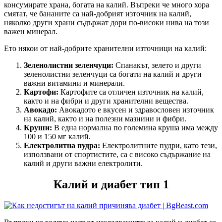
консумирате храна, богата на калий. Въпреки че много хора
смятат, че бананите са най-добрият източник на кaлий,
няколко други храни съдържат дори по-високи нива на този
важен минерал.
Ето някои от най-добрите хранителни източници на калий:
Зеленолистни зеленчуци:
Спанакът, зелето и други
зеленолистни зеленчуци са богати на кaлий и други
важни витамини и минерали.
Картофи:
Картофите са отличен източник на калий,
както и на фибри и други хранителни вещества.
Авокадо:
Авокадото е вкусен и здравословен източник
на кaлий, както и на полезни мазнини и фибри.
Круши:
В една нормална по големина круша има между
100 и 150 мг кaлий.
Електролитна пудра:
Електролитните пудри, като тези,
използвани от спортистите, са с високо съдържание на
калий и други важни електролити.
Калий и диабет тип 1