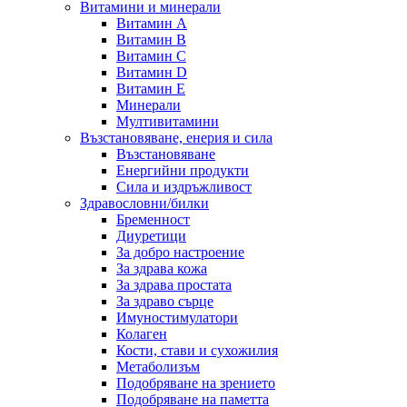
Витамини и минерали
Витамин А
Витамин B
Витамин C
Витамин D
Витамин E
Минерали
Мултивитамини
Възстановяване, енерия и сила
Възстановяване
Енергийни продукти
Сила и издръжливост
Здравословни/билки
Бременност
Диуретици
За добро настроение
За здрава кожа
За здрава простата
За здраво сърце
Имуностимулатори
Колаген
Кости, стави и сухожилия
Метаболизъм
Подобряване на зрението
Подобряване на паметта