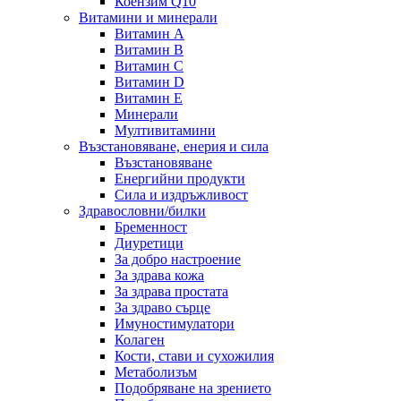
Коензим Q10
Витамини и минерали
Витамин А
Витамин B
Витамин C
Витамин D
Витамин E
Минерали
Мултивитамини
Възстановяване, енерия и сила
Възстановяване
Енергийни продукти
Сила и издръжливост
Здравословни/билки
Бременност
Диуретици
За добро настроение
За здрава кожа
За здрава простата
За здраво сърце
Имуностимулатори
Колаген
Кости, стави и сухожилия
Метаболизъм
Подобряване на зрението