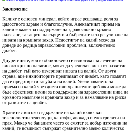
Заключение
Калият е основен минерал, който играе решаваща роля за
цялостното здраве и благополучие. Адекватният прием на
калий е важен за поддържане на здравословно кръвно
налягане, за защита на сърцето и бъбреците и за регулиране на
нивата на кръвната захар. Недостигът на калий може да
доведе до редица здравословни проблеми, включително
диабет.
Диуретиците, които обикновено се използват за лечение на
високо кръвно налягане, могат да увеличат риска от развитие
на диабет, тъй като изчерпват нивата на калий. От друга
страна, аце-инхибиторите предпазват от диабет, като помагат
да се предотврати загубата на кaлий. Увеличаването на
приема на калий чрез диета или хранителни добавки може да
бъде ефективен начин за поддържане на здравословни нива на
кръвното налягане и кръвната захар и за намаляване на риска
от развитие на диабет.
Храните с високо съдържание на калий включват
зеленолистни зеленчуци, картофи, авокадо и електролити на
прах. Макар че бананите често се смятат за добър източник на
кaлий, те всъщност съдържат сравнително малко количество