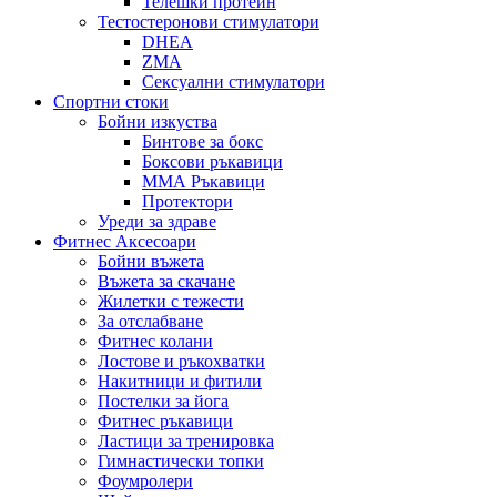
Телешки протеин
Тестостеронови стимулатори
DHEA
ZMA
Сексуални стимулатори
Спортни стоки
Бойни изкуства
Бинтове за бокс
Боксови ръкавици
ММА Ръкавици
Протектори
Уреди за здраве
Фитнес Аксесоари
Бойни въжета
Въжета за скачане
Жилетки с тежести
За отслабване
Фитнес колани
Лостове и ръкохватки
Накитници и фитили
Постелки за йога
Фитнес ръкавици
Ластици за тренировка
Гимнастически топки
Фоумролери