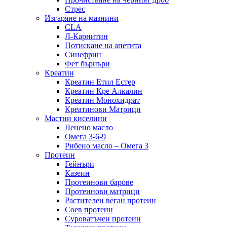
Стрес
Изгаряне на мазнини
CLA
Л-Карнитин
Потискане на апетита
Синефрин
Фет бърнъри
Креатин
Креатин Етил Естер
Креатин Кре Алкалин
Креатин Монохидрат
Креатинови Матрици
Мастни киселини
Ленено масло
Омега 3-6-9
Рибено масло – Омега 3
Протеин
Гейнъри
Казеин
Протеинови барове
Протеинови матрици
Растителен веган протеин
Соев протеин
Суроватъчен протеин