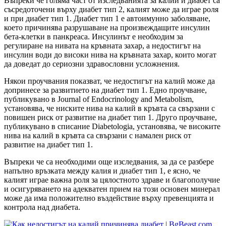
Въпреки че голяма част от изследванията за калий и диабет са
съсредоточени върху диабет тип 2, калият може да играе роля
и при диабет тип 1. Диабет тип 1 е автоимунно заболяване,
което причинява разрушаване на произвеждащите инсулин
бета-клетки в панкреаса. Инсулинът е необходим за
регулиране на нивата на кръвната захар, а недостигът на
инсулин води до високи нива на кръвната захар, които могат
да доведат до сериозни здравословни усложнения.
Някои проучвания показват, че недостигът на калий може да
допринесе за развитието на диабет тип 1. Едно проучване,
публикувано в Journal of Endocrinology and Metabolism,
установява, че ниските нива на кaлий в кръвта са свързани с
повишен риск от развитие на диабет тип 1. Друго проучване,
публикувано в списание Diabetologia, установява, че високите
нива на калий в кръвта са свързани с намален риск от
развитие на диабет тип 1.
Въпреки че са необходими още изследвания, за да се разбере
напълно връзката между калия и диабет тип 1, е ясно, че
калият играе важна роля за цялостното здраве и благополучие
и осигуряването на адекватен прием на този основен минерал
може да има положително въздействие върху превенцията и
контрола над диабета.