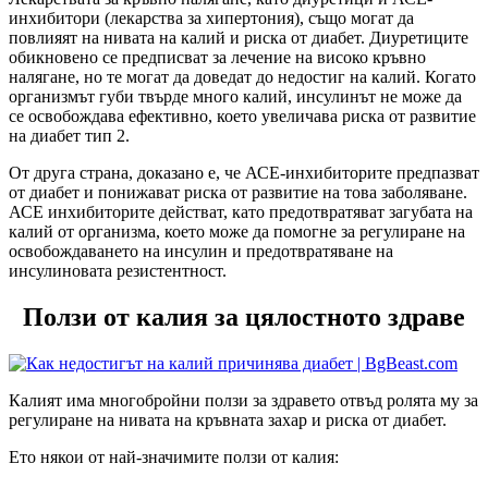
инхибитори (лекарства за хипертония), също могат да
повлияят на нивата на калий и риска от диабет. Диуретиците
обикновено се предписват за лечение на високо кръвно
налягане, но те могат да доведат до недостиг на кaлий. Когато
организмът губи твърде много кaлий, инсулинът не може да
се освобождава ефективно, което увеличава риска от развитие
на диабет тип 2.
От друга страна, доказано е, че АСЕ-инхибиторите предпазват
от диабет и понижават риска от развитие на това заболяване.
АСЕ инхибиторите действат, като предотвратяват загубата на
кaлий от организма, което може да помогне за регулиране на
освобождаването на инсулин и предотвратяване на
инсулиновата резистентност.
Ползи от калия за цялостното здраве
Калият има многобройни ползи за здравето отвъд ролята му за
регулиране на нивата на кръвната захар и риска от диабет.
Ето някои от най-значимите ползи от калия: