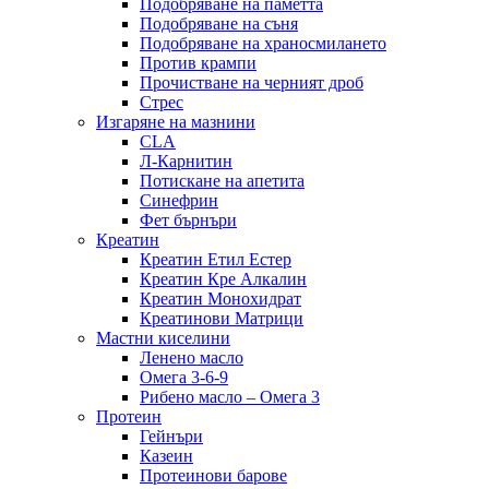
Подобряване на паметта
Подобряване на съня
Подобряване на храносмилането
Против крампи
Прочистване на черният дроб
Стрес
Изгаряне на мазнини
CLA
Л-Карнитин
Потискане на апетита
Синефрин
Фет бърнъри
Креатин
Креатин Етил Естер
Креатин Кре Алкалин
Креатин Монохидрат
Креатинови Матрици
Мастни киселини
Ленено масло
Омега 3-6-9
Рибено масло – Омега 3
Протеин
Гейнъри
Казеин
Протеинови барове