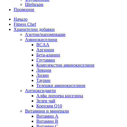
Шейкъри
Промоции
Начало
Fitness Chef
Хранителни добавки
Азотни/напомпващи
Аминокиселини
BCAA
Аргинин
Бета-аланин
Глутамин
Комплекстни аминокиселини
Левцин
Лизин
Таурин
Телешки аминокиселини
Антиоксиданти
Алфа липоева киселина
Зелен чай
Коензим Q10
Витамини и минерали
Витамин А
Витамин B
Витамин C