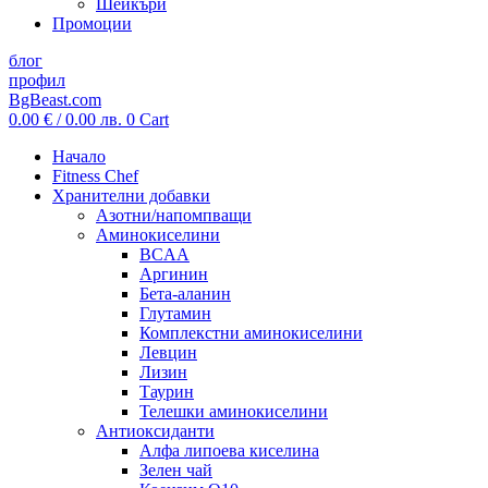
Шейкъри
Промоции
блог
профил
BgBeast.com
0.00
€
/ 0.00 лв.
0
Cart
Начало
Fitness Chef
Хранителни добавки
Азотни/напомпващи
Аминокиселини
BCAA
Аргинин
Бета-аланин
Глутамин
Комплекстни аминокиселини
Левцин
Лизин
Таурин
Телешки аминокиселини
Антиоксиданти
Алфа липоева киселина
Зелен чай