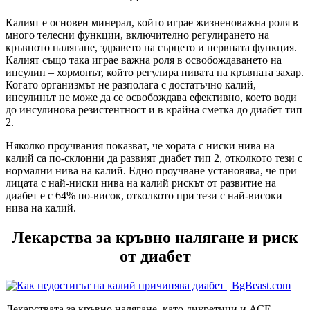
Калият е основен минерал, който играе жизненоважна роля в
много телесни функции, включително регулирането на
кръвното налягане, здравето на сърцето и нервната функция.
Калият също така играе важна роля в освобождаването на
инсулин – хормонът, който регулира нивата на кръвната захар.
Когато организмът не разполага с достатъчно кaлий,
инсулинът не може да се освобождава ефективно, което води
до инсулинова резистентност и в крайна сметка до диабет тип
2.
Няколко проучвания показват, че хората с ниски нива на
калий са по-склонни да развият диабет тип 2, отколкото тези с
нормални нива на кaлий. Едно проучване установява, че при
лицата с най-ниски нива на кaлий рискът от развитие на
диабет е с 64% по-висок, отколкото при тези с най-високи
нива на калий.
Лекарства за кръвно налягане и риск
от диабет
Лекарствата за кръвно налягане, като диуретици и АСЕ-