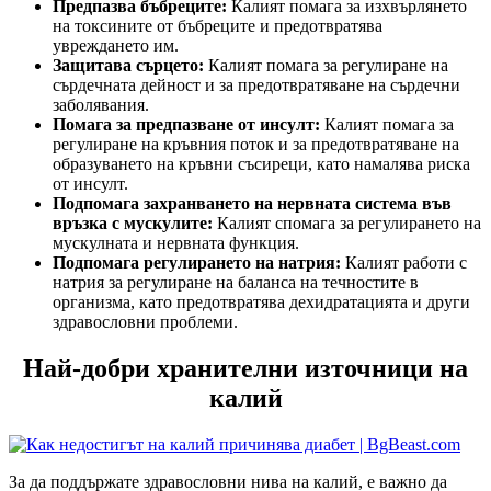
Предпазва бъбреците:
Калият помага за изхвърлянето
на токсините от бъбреците и предотвратява
увреждането им.
Защитава сърцето:
Калият помага за регулиране на
сърдечната дейност и за предотвратяване на сърдечни
заболявания.
Помага за предпазване от инсулт:
Калият помага за
регулиране на кръвния поток и за предотвратяване на
образуването на кръвни съсиреци, като намалява риска
от инсулт.
Подпомага захранването на нервната система във
връзка с мускулите:
Калият спомага за регулирането на
мускулната и нервната функция.
Подпомага регулирането на натрия:
Калият работи с
натрия за регулиране на баланса на течностите в
организма, като предотвратява дехидратацията и други
здравословни проблеми.
Най-добри хранителни източници на
калий
За да поддържате здравословни нива на калий, е важно да