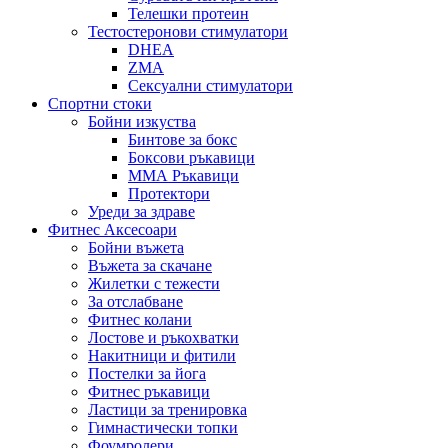
Телешки протеин
Тестостеронови стимулатори
DHEA
ZMA
Сексуални стимулатори
Спортни стоки
Бойни изкуства
Бинтове за бокс
Боксови ръкавици
ММА Ръкавици
Протектори
Уреди за здраве
Фитнес Аксесоари
Бойни въжета
Въжета за скачане
Жилетки с тежести
За отслабване
Фитнес колани
Лостове и ръкохватки
Накитници и фитили
Постелки за йога
Фитнес ръкавици
Ластици за тренировка
Гимнастически топки
Фоумролери