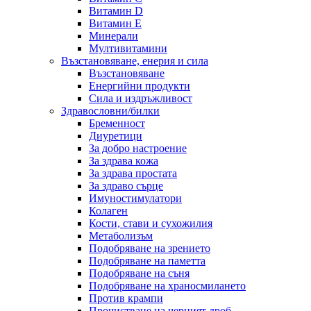
Витамин D
Витамин E
Минерали
Мултивитамини
Възстановяване, енерия и сила
Възстановяване
Енергийни продукти
Сила и издръжливост
Здравословни/билки
Бременност
Диуретици
За добро настроение
За здрава кожа
За здрава простата
За здраво сърце
Имуностимулатори
Колаген
Кости, стави и сухожилия
Метаболизъм
Подобряване на зрението
Подобряване на паметта
Подобряване на съня
Подобряване на храносмилането
Против крампи
Прочистване на черният дроб