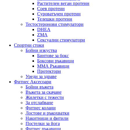
Растителен веган протеин
Соев протеин
Суроватъчен протеин
Телешки протеин
Тестостеронови стимулатори
DHEA
ZMA
Сексуални стимулатори
Спортни стоки
Бойни изкуства
Бинтове за бокс
Боксови ръкавици
ММА Ръкавици
Протектори
Уреди за здраве
Фитнес Аксесоари
Бойни въжета
Въжета за скачане
Жилетки с тежести
За отслабване
Фитнес колани
Лостове и ръкохватки
Накитници и фитили
Постелки за йога
Фитнес ръкавици