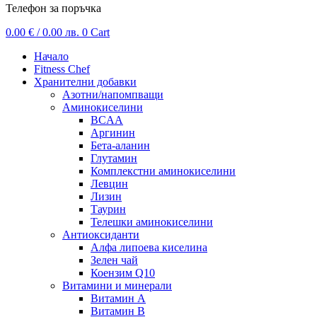
Телефон за поръчка
0.00
€
/ 0.00 лв.
0
Cart
Начало
Fitness Chef
Хранителни добавки
Азотни/напомпващи
Аминокиселини
BCAA
Аргинин
Бета-аланин
Глутамин
Комплекстни аминокиселини
Левцин
Лизин
Таурин
Телешки аминокиселини
Антиоксиданти
Алфа липоева киселина
Зелен чай
Коензим Q10
Витамини и минерали
Витамин А
Витамин B