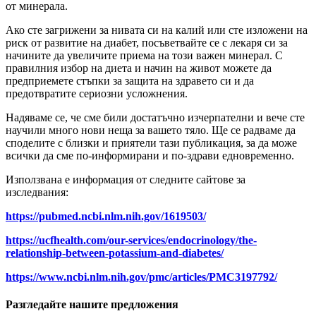
от минерала.
Ако сте загрижени за нивата си на калий или сте изложени на
риск от развитие на диабет, посъветвайте се с лекаря си за
начините да увеличите приема на този важен минерал. С
правилния избор на диета и начин на живот можете да
предприемете стъпки за защита на здравето си и да
предотвратите сериозни усложнения.
Надяваме се, че сме били достатъчно изчерпателни и вече сте
научили много нови неща за вашето тяло. Ще се радваме да
споделите с близки и приятели тази публикация, за да може
всички да сме по-информирани и по-здрави едновременно.
Използвана е информация от следните сайтове за
изследвания:
https://pubmed.ncbi.nlm.nih.gov/1619503/
https://ucfhealth.com/our-services/endocrinology/the-
relationship-between-potassium-and-diabetes/
https://www.ncbi.nlm.nih.gov/pmc/articles/PMC3197792/
Разгледайте нашите предложения