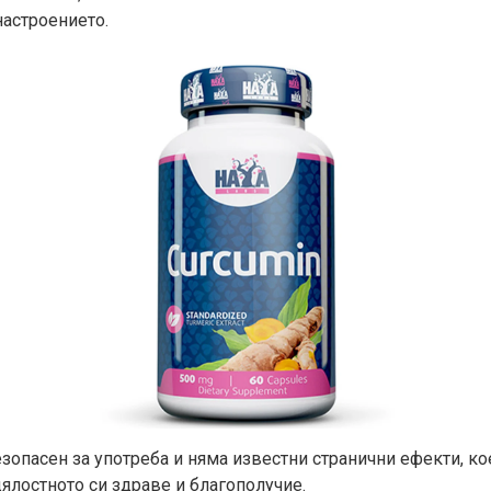
настроението.
зопасен за употреба и няма известни странични ефекти, ко
цялостното си здраве и благополучие.