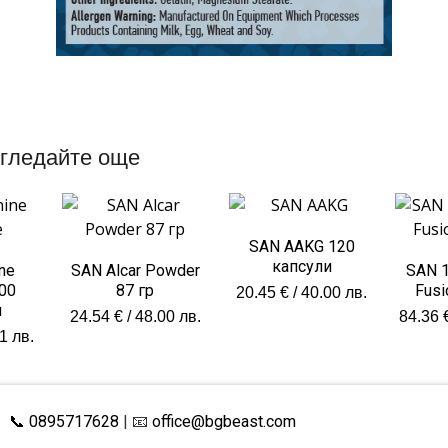
гледайте още
SAN AAKG 120
капсули
ne
SAN Alcar Powder
SAN 1
00
87 гр
Fusi
20.45
€
/ 40.00 лв.
и
24.54
€
/ 48.00 лв.
84.36
1 лв.
📞 0895717628
| 📧
office@bgbeast.com