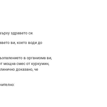
върху здравето си.
вето ви, което води до
възпалението в организма ви,
от мощна смес от куркумин,
клинично доказано, че
чително: