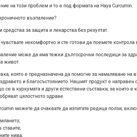
ние на този проблем и то е под формата на Haya Curcumin.
с хроничното възпаление?
 средства за защита и лекарства без резултат.
чувствате некомфортно и сте готови да поемете контрола 
зпаление може да има тежки дългосрочни последици за здра
а живот.
авка, която е предназначена да помогне за намаляване на 
 здравето и благосъстоянието. Нашият продукт е направен 
 се в куркумата и други естествени съставки, за които е 
обряват цялостното здраве.
rcumin можете да очаквате да изпитате редица ползи, вклю
илането;
 ставите;
ите нива;