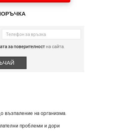
ПОРЪЧКА
ата за поверителност
на сайта.
ЪЧАЙ
до възпаление на организма.
илателни проблеми и дори