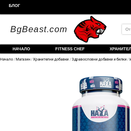
Skip
БЛОГ
to
content
Sea
BgBeast.com
for:
НАЧАЛО
FITNESS CHEF
ХРАНИТЕ
Начало
/
Магазин
/
Хранителни добавки
/
Здравословни добавки и билки
/