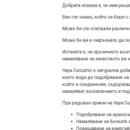
Добрата новина е, че има реше
Вие сте човек, който се бори 
Може би сте опитвали различни
Може би ви е омръзнало да се 
Истината е, че хроничното въ
намаляване на качеството ви н
Haya Curcumin е натурална доб
което води до подобряване на
който е съединение, съдържащо
намаляват възпалението и под
При редовен прием на Haya Cu
Подобряване на храносм
Намаляване на болките в
Повишаване на енергийн