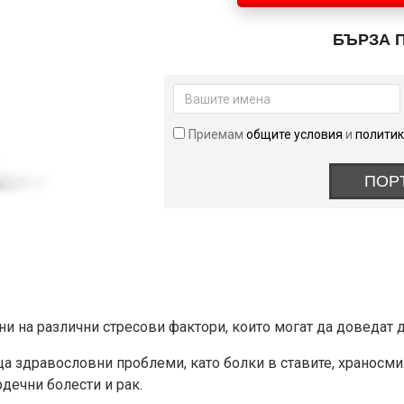
Curcumin
(Turmeric)
БЪРЗА 
500
мг
60
капсули
Приемам
общите условия
и
политик
ПОР
и на различни стресови фактори, които могат да доведат 
а здравословни проблеми, като болки в ставите, храносм
дечни болести и рак.