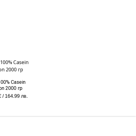
00% Casein
on 2000 гр
€
/ 164.99 лв.