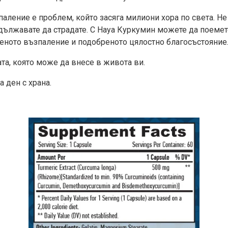
аление е проблем, който засяга милиони хора по света. Не
одължавате да страдате. С Haya Куркумин можете да поемет
леното възпаление и подобреното цялостно благосъстояние
та, която може да внесе в живота ви.
а ден с храна.