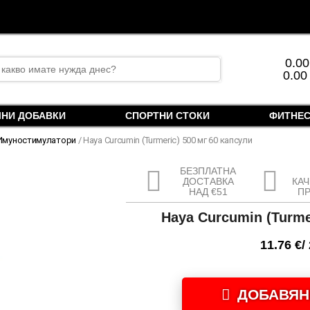
rch
0.0
0.00
ЛНИ ДОБАВКИ
СПОРТНИ СТОКИ
ФИТНЕС
Имуностимулатори
/ Haya Curcumin (Turmeric) 500 мг 60 капсули
БЕЗПЛАТНА
ДОСТАВКА
КА
НАД €51
П
Haya Curcumin (Turme
11.76
€
/
количество
за
ДОБАВЯН
Haya