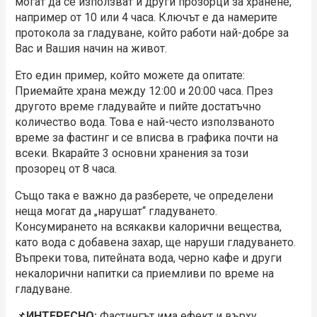
могат да се използват и други прозорци за хранене,
например от 10 или 4 часа. Ключът е да намерите
протокола за гладуване, който работи най-добре за
Вас и Вашия начин на живот.
Ето един пример, който можете да опитате:
Приемайте храна между 12:00 и 20:00 часа. През
другото време гладувайте и пийте достатъчно
количество вода. Това е най-често използваното
време за фастинг и се вписва в графика почти на
всеки. Вкарайте 3 основни хранения за този
прозорец от 8 часа.
Също така е важно да разберете, че определени
неща могат да „нарушат“ гладуването.
Консумирането на всякакви калорични вещества,
като вода с добавена захар, ще наруши гладуването.
Въпреки това, питейната вода, черно кафе и други
некалорични напитки са приемливи по време на
гладуване.
📌
ИНТЕРЕСНО:
Фастингът има ефект и върху