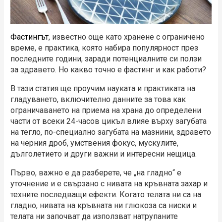
Фастингът
, известно още като хранене с ограничено
време, е практика, която набира популярност през
последните години, заради потенциалните си ползи
за здравето. Но какво точно е фастинг и как работи?
В тази статия ще проучим науката и практиката на
гладуването, включително данните за това как
ограничаването на приема на храна до определени
части от всеки 24-часов цикъл влияе върху загубата
на тегло, по-специално загубата на мазнини, здравето
на черния дроб, умствения фокус, мускулите,
дълголетието и други важни и интересни нещица.
Първо, важно е да разберете, че „на гладно“ е
уточнение и е свързано с нивата на кръвната захар и
техните последващи ефекти. Когато телата ни са на
гладно, нивата на кръвната ни глюкоза са ниски и
телата ни започват да използват натрупаните