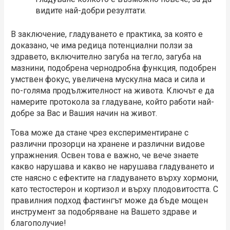
видите най-добри резултати.
В заключение, гладуването е практика, за която е
доказано, че има редица потенциални ползи за
здравето, включително загуба на тегло, загуба на
мазнини, подобрена чернодробна функция, подобрен
умствен фокус, увеличена мускулна маса и сила и
по-голяма продължителност на живота. Ключът е да
намерите протокола за гладуване, който работи най-
добре за Вас и Вашия начин на живот.
Това може да стане чрез експериментиране с
различни прозорци на хранене и различни видове
упражнения. Освен това е важно, че вече знаете
какво нарушава и какво не нарушава гладуването и
сте наясно с ефектите на гладуването върху хормони,
като тестостерон и кортизол и върху плодовитостта. С
правилния подход фастингът може да бъде мощен
инструмент за подобряване на Вашето здраве и
благополучие!