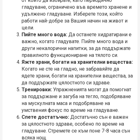
от които да избирате, като периодично
гладуване, ограничено във времето хранене и
удължено гладуване. Изберете този, който
работи най-добре за Вашия начин на живот и
цели.
Пийте много вода:
Да останете хидратирани е
важно, когато гладувате. Пийте много вода и
други некалорични напитки, за да поддържате
правилното функциониране на тялото си.
Яжте храни, богати на хранителни вещества:
Когато не сте на гладно, не забравяйте да
ядете храни, богати на хранителни вещества, за
да поддържате цялостното си здраве.
Тренировки:
Упражненията могат да помогнат
за поддържане и загуба на тегло, подобряване
на мускулната маса и подобряване на
умствения фокус по време на гладуване.
Спете достатъчно:
Достатъчно сън е важен
за цялостното здраве, особено по време на
гладуване. Стремете се към поне 7-8 часа сън
всяка нощ.