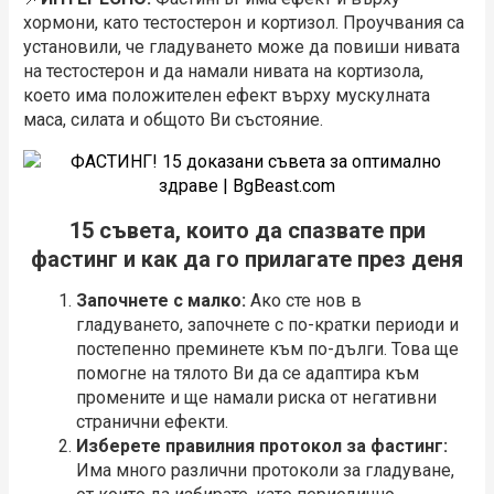
хормони, като тестостерон и кортизол. Проучвания са
установили, че гладуването може да повиши нивата
на тестостерон и да намали нивата на кортизола,
което има положителен ефект върху мускулната
маса, силата и общото Ви състояние.
15 съвета, които да спазвате при
фастинг и как да го прилагате през деня
Започнете с малко:
Ако сте нов в
гладуването, започнете с по-кратки периоди и
постепенно преминете към по-дълги. Това ще
помогне на тялото Ви да се адаптира към
промените и ще намали риска от негативни
странични ефекти.
Изберете правилния протокол за фастинг:
Има много различни протоколи за гладуване,