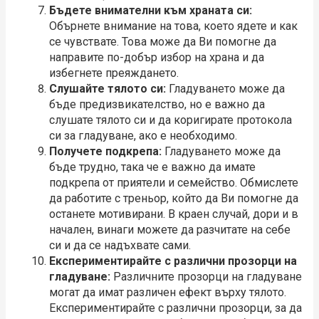
Бъдете внимателни към храната си:
Обърнете внимание на това, което ядете и как
се чувствате. Това може да Ви помогне да
направите по-добър избор на храна и да
избегнете преяждането.
Слушайте тялото си:
Гладуването може да
бъде предизвикателство, но е важно да
слушате тялото си и да коригирате протокола
си за гладуване, ако е необходимо.
Получете подкрепа:
Гладуването може да
бъде трудно, така че е важно да имате
подкрепа от приятели и семейство. Обмислете
да работите с треньор, който да Ви помогне да
останете мотивирани. В краен случай, дори и в
начален, винаги можете да разчитате на себе
си и да се надъхвате сами.
Експериментирайте с различни прозорци на
гладуване:
Различните прозорци на гладуване
могат да имат различен ефект върху тялото.
Експериментирайте с различни прозорци, за да