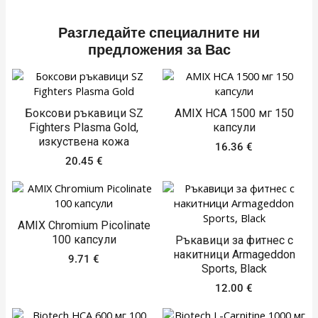
Разгледайте специалните ни
предложения за Вас
Боксови ръкавици SZ
AMIX HCA 1500 мг 150
Fighters Plasma Gold,
капсули
изкуствена кожa
16.36
€
20.45
€
AMIX Chromium Picolinate
100 капсули
Ръкавици за фитнес с
накитници Armageddon
9.71
€
Sports, Black
12.00
€