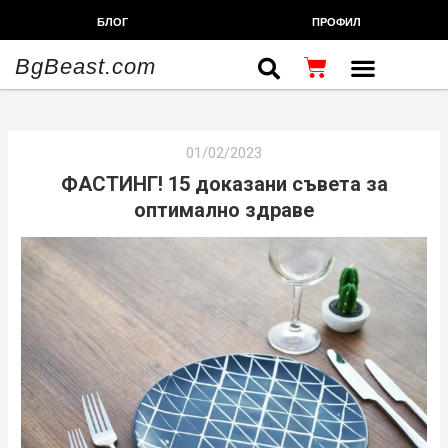
Skip
БЛОГ
ПРОФИЛ
to
content
Cart
BgBeast.com
ХРАНИТЕЛНИ ДОБАВКИ
СПОРТНИ СТОКИ
ФИТНЕС АКСЕСОАРИ
01/02/2023
ФАСТИНГ! 15 доказани съвета за
оптимално здраве