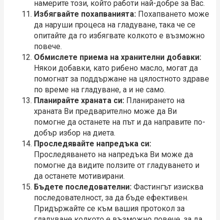
намерите този, който работи най-добре за Вас.
Избягвайте похапванията:
Похапването може
да наруши процеса на гладуване, така че се
опитайте да го избягвате колкото е възможно
повече.
Обмислете приема на хранителни добавки:
Някои добавки, като рибено масло, могат да
помогнат за поддържане на цялостното здраве
по време на гладуване, а и не само.
Планирайте храната си:
Планирането на
храната Ви предварително може да Ви
помогне да останете на път и да направите по-
добър избор на диета.
Проследявайте напредъка си:
Проследяването на напредъка Ви може да
помогне да видите ползите от гладуването и
да останете мотивирани.
Бъдете последователни:
Фастингът изисква
последователност, за да бъде ефективен.
Придържайте се към вашия протокол за
гладуване колкото е възможно повече, за да