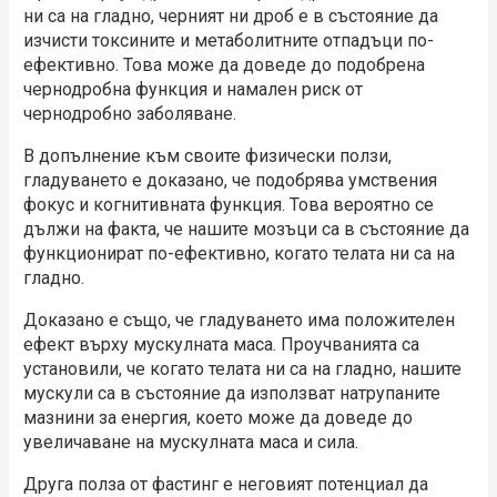
ни са на гладно, черният ни дроб е в състояние да
изчисти токсините и метаболитните отпадъци по-
ефективно. Това може да доведе до подобрена
чернодробна функция и намален риск от
чернодробно заболяване.
В допълнение към своите физически ползи,
гладуването е доказано, че подобрява умствения
фокус и когнитивната функция. Това вероятно се
дължи на факта, че нашите мозъци са в състояние да
функционират по-ефективно, когато телата ни са на
гладно.
Доказано е също, че гладуването има положителен
ефект върху мускулната маса. Проучванията са
установили, че когато телата ни са на гладно, нашите
мускули са в състояние да използват натрупаните
мазнини за енергия, което може да доведе до
увеличаване на мускулната маса и сила.
Друга полза от фастинг е неговият потенциал да