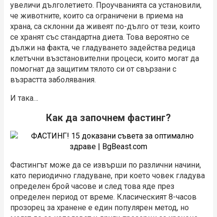
увеличи дълголетието. Проучванията са установили,
че животните, които са ограничени в приема на
храна, са склонни да живеят по-дълго от тези, които
се хранят със стандартна диета. Това вероятно се
дължи на факта, че гладуването задейства редица
клетъчни възстановителни процеси, които могат да
помогнат да защитим тялото си от свързани с
възрастта заболявания.
И така…
Как да започнем фастинг?
Фастингът може да се извърши по различни начини,
като периодично гладуване, при което човек гладува
определен брой часове и след това яде през
определен период от време. Класическият 8-часов
прозорец за хранене е един популярен метод, но