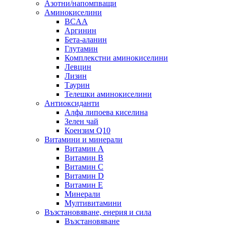
Азотни/напомпващи
Аминокиселини
BCAA
Аргинин
Бета-аланин
Глутамин
Комплекстни аминокиселини
Левцин
Лизин
Таурин
Телешки аминокиселини
Антиоксиданти
Алфа липоева киселина
Зелен чай
Коензим Q10
Витамини и минерали
Витамин А
Витамин B
Витамин C
Витамин D
Витамин E
Минерали
Мултивитамини
Възстановяване, енерия и сила
Възстановяване