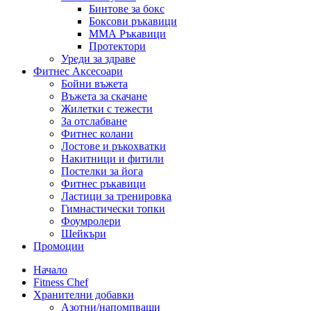
Бинтове за бокс
Боксови ръкавици
ММА Ръкавици
Протектори
Уреди за здраве
Фитнес Аксесоари
Бойни въжета
Въжета за скачане
Жилетки с тежести
За отслабване
Фитнес колани
Лостове и ръкохватки
Накитници и фитили
Постелки за йога
Фитнес ръкавици
Ластици за тренировка
Гимнастически топки
Фоумролери
Шейкъри
Промоции
Начало
Fitness Chef
Хранителни добавки
Азотни/напомпващи