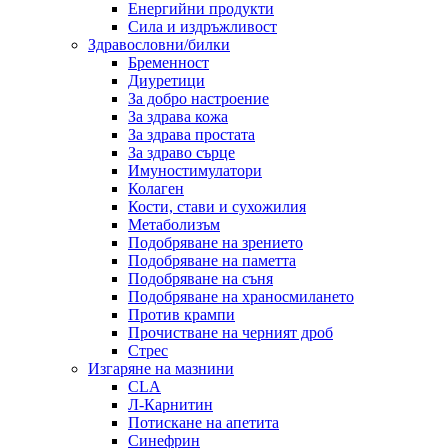
Енергийни продукти
Сила и издръжливост
Здравословни/билки
Бременност
Диуретици
За добро настроение
За здрава кожа
За здрава простата
За здраво сърце
Имуностимулатори
Колаген
Кости, стави и сухожилия
Метаболизъм
Подобряване на зрението
Подобряване на паметта
Подобряване на съня
Подобряване на храносмилането
Против крампи
Прочистване на черният дроб
Стрес
Изгаряне на мазнини
CLA
Л-Карнитин
Потискане на апетита
Синефрин