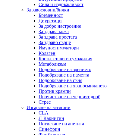
Сила и издръжливост
Здравословни/билки
Бременност
Диуретици
За добро настроение
За здрава кожа
За здрава простата
За здраво сърце
Имуностимулатори
Колаген
Кости, стави и сухожилия
Метаболизъм
Подобряване на зрението
Подобряване на паметта
Подобряване на съня
Подобряване на храносмилането
Против крампи
Прочистване на черният дроб
Стрес
Изгаряне на мазнини
CLA
Л-Карнитин
Потискане на апетита
Синефрин
Фет бърнъри