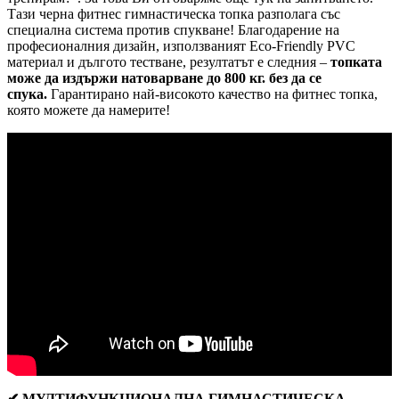
Тази черна фитнес гимнастическа топка разполага със
специална система против спукване! Благодарение на
професионалния дизайн, използваният Eco-Friendly PVC
материал и дългото тестване, резултатът е следния –
топката
може да издържи натоварване до 800 кг. без да се
спука.
Гарантирано най-високото качество на фитнес топка,
която можете да намерите!
✔ МУЛТИФУНКЦИОНАЛНА ГИМНАСТИЧЕСКА