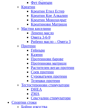
Фет бърнъри
Креатин
Креатин Етил Естер
Креатин Кре Алкалин
Креатин Монохидрат
Креатинови Матрици
Мастни киселини
Ленено масло
Омега 3-6-9
Рибено масло – Омега 3
Протеин
Гейнъри
Казеин
Протеинови барове
Протеинови матрици
Растителен веган протеин
Соев протеин
Суроватъчен протеин
Телешки протеин
Тестостеронови стимулатори
DHEA
ZMA
Сексуални стимулатори
Спортни стоки
Бойни изкуства