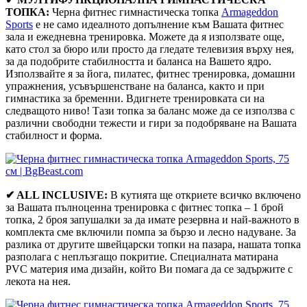
ТОПКА:
Черна фитнес гимнастическа топка
Armageddon
Sports
е не само идеалното допълнение към Вашата фитнес
зала и ежедневна тренировка. Можете да я използвате още,
като стол за бюро или просто да гледате телевизия върху нея,
за да подобрите стабилността и баланса на Вашето ядро.
Използвайте я за йога, пилатес, фитнес тренировка, домашни
упражнения, усъвършенстване на баланса, както и при
гимнастика за бременни. Вдигнете тренировката си на
следващото ниво! Тази топка за баланс може да се използва с
различни свободни тежести и гири за подобряване на Вашата
стабилност и форма.
✔ ALL INCLUSIVE:
В кутията ще откриете всичко включено
за Вашата пълноценна тренировка с фитнес топка – 1 брой
топка, 2 броя запушалки за да имате резервна и най-важното в
комплекта сме включили помпа за бързо и лесно надуване. За
разлика от другите швейцарски топки на пазара, нашата топка
разполага с неплъзгащо покритие. Специалната матирана
PVC материя има дизайн, който Ви помага да се задържите с
лекота на нея.