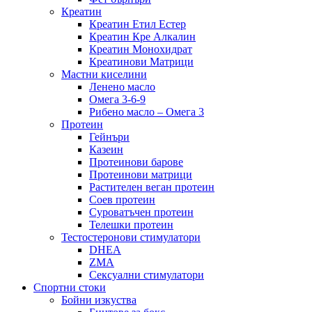
Креатин
Креатин Етил Естер
Креатин Кре Алкалин
Креатин Монохидрат
Креатинови Матрици
Мастни киселини
Ленено масло
Омега 3-6-9
Рибено масло – Омега 3
Протеин
Гейнъри
Казеин
Протеинови барове
Протеинови матрици
Растителен веган протеин
Соев протеин
Суроватъчен протеин
Телешки протеин
Тестостеронови стимулатори
DHEA
ZMA
Сексуални стимулатори
Спортни стоки
Бойни изкуства