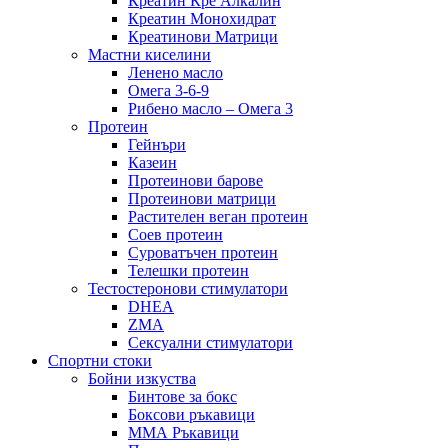
Креатин Кре Алкалин
Креатин Монохидрат
Креатинови Матрици
Мастни киселини
Ленено масло
Омега 3-6-9
Рибено масло – Омега 3
Протеин
Гейнъри
Казеин
Протеинови барове
Протеинови матрици
Растителен веган протеин
Соев протеин
Суроватъчен протеин
Телешки протеин
Тестостеронови стимулатори
DHEA
ZMA
Сексуални стимулатори
Спортни стоки
Бойни изкуства
Бинтове за бокс
Боксови ръкавици
ММА Ръкавици