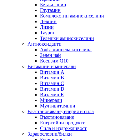
Бета-аланин
Глутамин
Комплекстни аминокиселини
Левцин
Лизин
Таурин
Телешки аминокиселини
Антиоксиданти
Алфа липоева киселина
Зелен чай
Коензим Q10
Витамини и минерали
Витамин А
Витамин B
Витамин C
Витамин D
Витамин E
Минерали
Мултивитамини
Възстановяване, енерия и сила
Възстановяване
Енергийни продукти
Сила и издръжливост
Здравословни/билки
Бременност