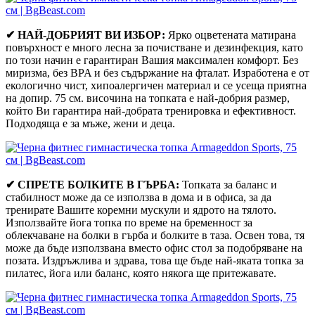
✔ НАЙ-ДОБРИЯТ ВИ ИЗБОР:
Ярко оцветената матирана
повърхност е много лесна за почистване и дезинфекция, като
по този начин е гарантиран Вашия максимален комфорт. Без
миризма, без BPA и без съдържание на фталат. Изработена е от
екологично чист, хипоалергичен материал и се усеща приятна
на допир. 75 см. височина на топката е най-добрия размер,
който Ви гарантира най-добрата тренировка и ефективност.
Подходяща е за мъже, жени и деца.
✔ СПРЕТЕ БОЛКИТЕ В ГЪРБА:
Топката за баланс и
стабилност може да се използва в дома и в офиса, за да
тренирате Вашите коремни мускули и ядрото на тялото.
Използвайте йога топка по време на бременност за
облекчаване на болки в гърба и болките в таза. Освен това, тя
може да бъде използвана вместо офис стол за подобряване на
позата. Издръжлива и здрава, това ще бъде най-яката топка за
пилатес, йога или баланс, която някога ще притежавате.