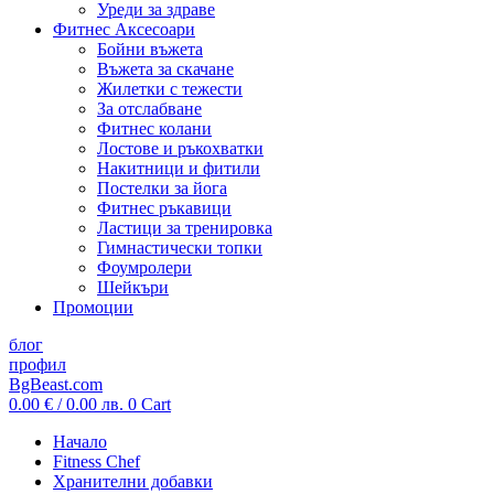
Уреди за здраве
Фитнес Аксесоари
Бойни въжета
Въжета за скачане
Жилетки с тежести
За отслабване
Фитнес колани
Лостове и ръкохватки
Накитници и фитили
Постелки за йога
Фитнес ръкавици
Ластици за тренировка
Гимнастически топки
Фоумролери
Шейкъри
Промоции
блог
профил
BgBeast.com
0.00
€
/ 0.00 лв.
0
Cart
Начало
Fitness Chef
Хранителни добавки