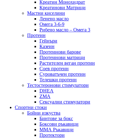
Креатин Монохидрат
Креатинови Матрици
Мастни киселини
Ленено масло
Омега 3-6-9
Рибено масло – Омега 3
Протеин
Гейнъри
Казеин
Протеинови барове
Протеинови матрици
Растителен веган протеин
Соев протеин
Суроватъчен протеин
Телешки протеин
Тестостеронови стимулатори
DHEA
ZMA
Сексуални стимулатори
Спортни стоки
Бойни изкуства
Бинтове за бокс
Боксови ръкавици
ММА Ръкавици
Протектори