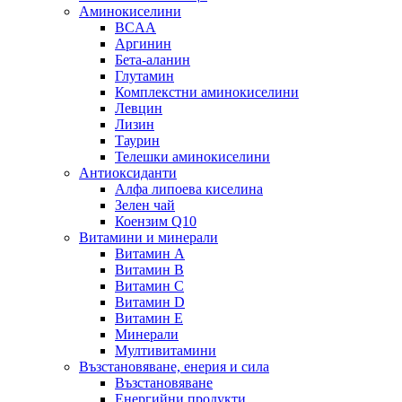
Аминокиселини
BCAA
Аргинин
Бета-аланин
Глутамин
Комплекстни аминокиселини
Левцин
Лизин
Таурин
Телешки аминокиселини
Антиоксиданти
Алфа липоева киселина
Зелен чай
Коензим Q10
Витамини и минерали
Витамин А
Витамин B
Витамин C
Витамин D
Витамин E
Минерали
Мултивитамини
Възстановяване, енерия и сила
Възстановяване
Енергийни продукти