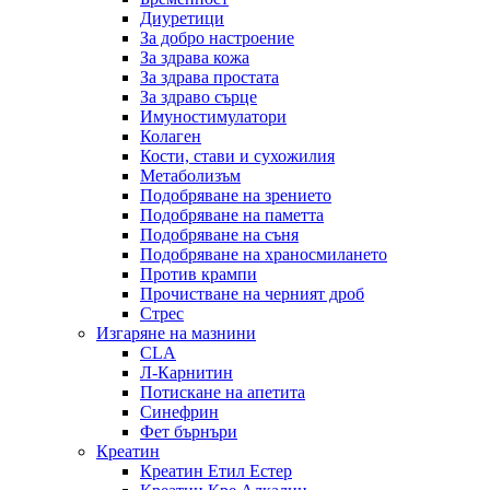
Диуретици
За добро настроение
За здрава кожа
За здрава простата
За здраво сърце
Имуностимулатори
Колаген
Кости, стави и сухожилия
Метаболизъм
Подобряване на зрението
Подобряване на паметта
Подобряване на съня
Подобряване на храносмилането
Против крампи
Прочистване на черният дроб
Стрес
Изгаряне на мазнини
CLA
Л-Карнитин
Потискане на апетита
Синефрин
Фет бърнъри
Креатин
Креатин Етил Естер