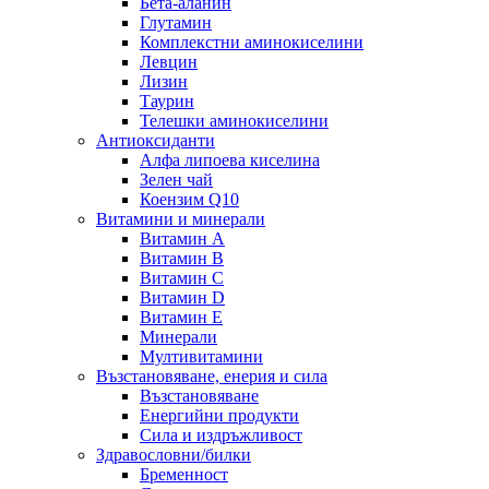
Бета-аланин
Глутамин
Комплекстни аминокиселини
Левцин
Лизин
Таурин
Телешки аминокиселини
Антиоксиданти
Алфа липоева киселина
Зелен чай
Коензим Q10
Витамини и минерали
Витамин А
Витамин B
Витамин C
Витамин D
Витамин E
Минерали
Мултивитамини
Възстановяване, енерия и сила
Възстановяване
Енергийни продукти
Сила и издръжливост
Здравословни/билки
Бременност