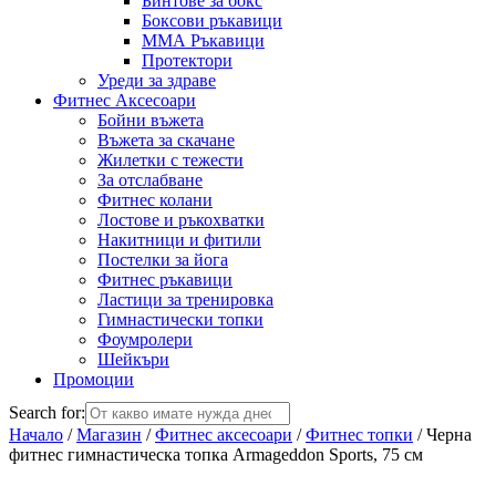
Бинтове за бокс
Боксови ръкавици
ММА Ръкавици
Протектори
Уреди за здраве
Фитнес Аксесоари
Бойни въжета
Въжета за скачане
Жилетки с тежести
За отслабване
Фитнес колани
Лостове и ръкохватки
Накитници и фитили
Постелки за йога
Фитнес ръкавици
Ластици за тренировка
Гимнастически топки
Фоумролери
Шейкъри
Промоции
Search for:
Начало
/
Магазин
/
Фитнес аксесоари
/
Фитнес топки
/ Черна
фитнес гимнастическа топка Armageddon Sports, 75 см