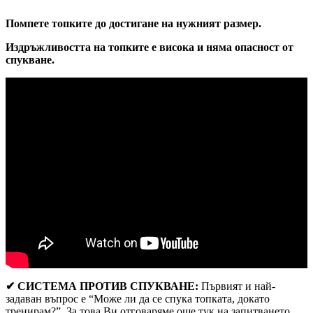
Помпете топките до достигане на нужният размер.
Издръжливостта на топките е висока и няма опасност от
спукване.
✔ СИСТЕМА ПРОТИВ СПУКВАНЕ:
Първият и най-
задаван въпрос е “Може ли да се спука топката, докато
тренирам?”. За това Ви отговаряме още тук на запитването.