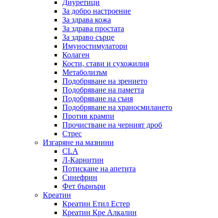
Диуретици
За добро настроение
За здрава кожа
За здрава простата
За здраво сърце
Имуностимулатори
Колаген
Кости, стави и сухожилия
Метаболизъм
Подобряване на зрението
Подобряване на паметта
Подобряване на съня
Подобряване на храносмилането
Против крампи
Прочистване на черният дроб
Стрес
Изгаряне на мазнини
CLA
Л-Карнитин
Потискане на апетита
Синефрин
Фет бърнъри
Креатин
Креатин Етил Естер
Креатин Кре Алкалин