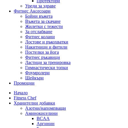
Протектори
Уреди за здраве
Фитнес Аксесоари
Бойни въжета
Въжета за скачане
Жилетки с тежести
За отслабване
Фитнес колани
Лостове и ръкохватки
Накитници и фитили
Постелки за йога
Фитнес ръкавици
Ластици за тренировка
Гимнастически топки
Фоумролери
Шейкъри
Промоции
Начало
Fitness Chef
Хранителни добавки
Азотни/напомпващи
Аминокиселини
BCAA
Аргинин