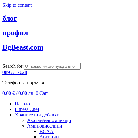
Skip to content
блог
профил
BgBeast.com
Search for:
0895717628
Телефон за поръчка
0.00
€
/ 0.00 лв.
0
Cart
Начало
Fitness Chef
Хранителни добавки
Азотни/напомпващи
Аминокиселини
BCAA
Аргинин