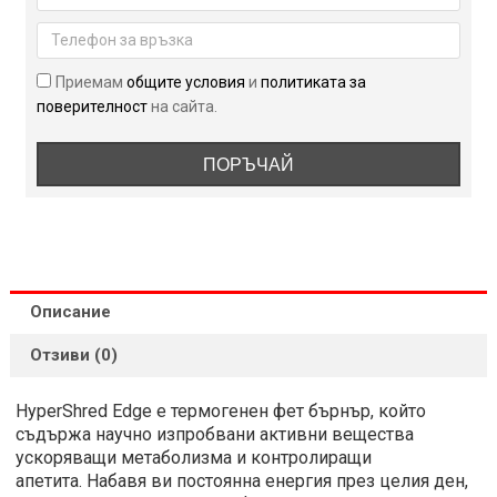
100
капсули
Приемам
общите условия
и
политиката за
поверителност
на сайта.
ПОРЪЧАЙ
Описание
Отзиви (0)
HyperShred Edge е термогенен фет бърнър, който
съдържа научно изпробвани активни вещества
ускоряващи метаболизма и контролиращи
апетита. Набавя ви постоянна енергия през целия ден,