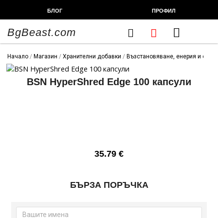
Skip
БЛОГ
ПРОФИЛ
to
content
BgBeast.com
Cart
FITNESS CHEF
ХРАНИТЕЛНИ ДОБАВКИ
СПОРТНИ СТОКИ
ФИТНЕС АКСЕСОАРИ
Начало
/
Магазин
/
Хранителни добавки
/
Възстановяване, енерия и сила
BSN HyperShred Edge 100 капсули
35.79
€
количество
БЪРЗА ПОРЪЧКА
за
BSN
HyperShred
Edge