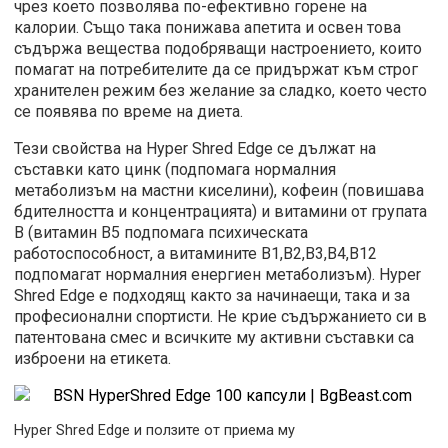
чрез което позволява по-ефективно горене на
калории. Също така понижава апетита и освен това
съдържа вещества подобряващи настроението, които
помагат на потребителите да се придържат към строг
хранителен режим без желание за сладко, което често
се появява по време на диета.
Тези свойства на Hyper Shred Edge се дължат на
съставки като цинк (подпомага нормалния
метаболизъм на мастни киселини), кофеин (повишава
бдителността и концентрацията) и витамини от групата
В (витамин В5 подпомага психическата
работоспособност, а витамините В1,В2,В3,В4,В12
подпомагат нормалния енергиен метаболизъм). Hyper
Shred Edge е подходящ както за начинаещи, така и за
професионални спортисти. Не крие съдържанието си в
патентована смес и всичките му активни съставки са
изброени на етикета.
Hyper Shred Edge и ползите от приема му