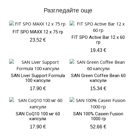
Разгледайте още
FIT SPO MAXX 12 х 75 гр
FIT SPO Active Bar 12 x 60
23.52
€
гр
19.43
€
SAN Liver Support Formula
SAN Green Coffee Bean 60
100 капсули
капсули
17.90
€
15.34
€
SAN CoQ10 100 мг 60
SAN 100% Casein Fusion
капсули
1000 гр
17.90
€
52.66
€