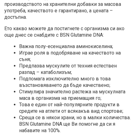
производството на хранителни добавки за масова
употреба, качеството е гарантирано, а цената –
достъпна.
Ето какво можете да постигнете с организма си ако
още днес се снабдите с BSN Glutamine DNA:
Важна полу-есенциална аминокиселина;
Играе роля в подобряване на качеството на
съня;
Предпазва мускулите от техния естествен
разпад – катаболизъм;
Подпомага изключително много в това
възстановяването да бъде качествено;
Стимулира значително растежа на мускулната
маса в организма на приемащия го;
Това е един от най-популярните продукти в
средите на атлети от всякакъв вид спортове;
Среща се в някои храни, но в малки количества.
BSN Glutamine DNA ще Ви помогне да си я
набавите на 100%.