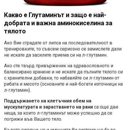
Какво е Глутаминът и защо е най-
добрата и важна аминокиселина за
тялото
Ако Вие страдате от липса на последователност в
тренировките, то съвсем сериозно се замислете дали
не искате да засилите приема си на л-глутамин.
Ако сте твърд привърженик на здравословното и
балансирано хранене и не искате да пълните тялото си
с хранителни добавки, то набавяйте си л-глутамин от
рибата и месото (основните и най-богати източници на
л-глутамин).
Поддържането на клетъчния обем на
мускулатурата и зарастването на рани
са още две
неща, за които л-глутаминът може успешно да се
погрижи във Вашето тяло.
Бъдете сигурни, че и имунната Ви система ще бъде