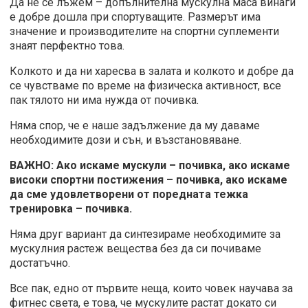
Да не се лъжем – допълнителна мускулна маса винаги
е добре дошла при спортуващите. Размерът има
значение и производителите на спортни суплементи
знаят перфектно това.
Колкото и да ни харесва в залата и колкото и добре да
се чувстваме по време на физическа активност, все
пак тялото ни има нужда от почивка.
Няма спор, че е наше задължение да му даваме
необходимите дози и сън, и възстановяване.
ВАЖНО: Ако искаме мускули – почивка, ако искаме
високи спортни постижения – почивка, ако искаме
да сме удовлетворени от поредната тежка
тренировка – почивка.
Няма друг вариант да синтезираме необходимите за
мускулния растеж вещества без да си почиваме
достатъчно.
Все пак, едно от първите неща, които човек научава за
фитнес света, е това, че мускулите растат докато си