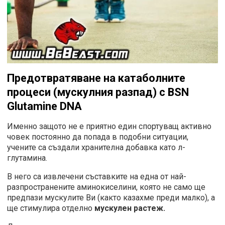
Предотвратяване на катаболните
процеси (мускулния разпад) с BSN
Glutamine DNA
Именно защото не е приятно един спортуващ активно
човек постоянно да попада в подобни ситуации,
учените са създали хранителна добавка като л-
глутамина.
В него са извлечени съставките на една от най-
разпространените аминокиселини, която не само ще
предпази мускулите Ви (както казахме преди малко), а
ще стимулира отделно
мускулен растеж.