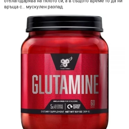
отблагодарява на тялото си, а в същото време то да ни
връща с… мускулен разпад.