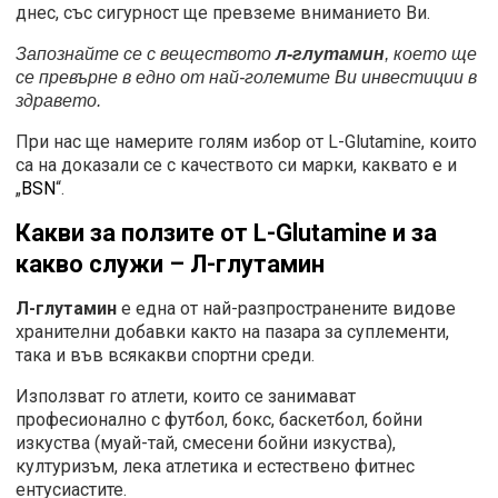
днес, със сигурност ще превземе вниманието Ви.
Запознайте се с веществото
л-глутамин
, което ще
се превърне в едно от най-големите Ви инвестиции в
здравето.
При нас ще намерите голям избор от L-Glutamine, които
са на доказали се с качеството си марки, каквато е и
„
BSN
“.
Какви за ползите от
L-
Glutamine
и за
какво служи – Л-глутамин
Л-глутамин
е една от най-разпространените видове
хранителни добавки както на пазара за суплементи,
така и във всякакви спортни среди.
Използват го атлети, които се занимават
професионално с футбол, бокс, баскетбол, бойни
изкуства (муай-тай, смесени бойни изкуства),
културизъм, лека атлетика и естествено фитнес
ентусиастите.