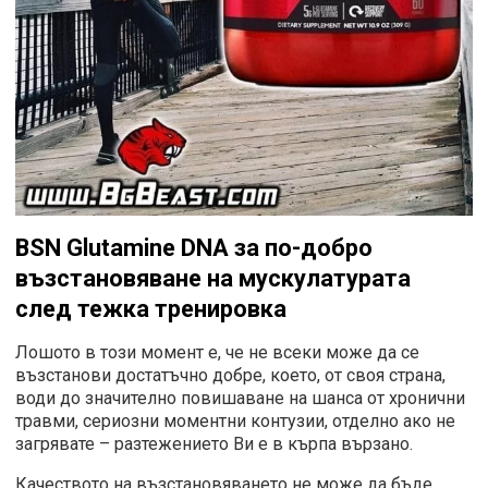
BSN Glutamine DNA
за по-добро
възстановяване на мускулатурата
след тежка тренировка
Лошото в този момент е, че не всеки може да се
възстанови достатъчно добре, което, от своя страна,
води до значително повишаване на шанса от хронични
травми, сериозни моментни контузии, отделно ако не
загрявате – разтежението Ви е в кърпа вързано.
Качеството на възстановяването не може да бъде