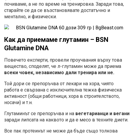
почиваме, а не по време на тренировка. Заради това,
старайте се да се възстановявате достатъчно и
ментално, и физически.
Как да приемаме глутамин –
BSN
Glutamine DNA
Повечето експерти, провели проучвания върху това
вещество, споделят, че л-глутамин може да приема
всеки човек, независимо дали тренира или не.
Той дори се препоръчва от лекари на хора, чиято
работа е свързана с изключителна тежка физическа
активност (общи работници, хора в строителството,
носачи) и т.н.
Глутаминът се препоръчва и на
вегетарианци и вегани
заради липсата на каквото и да е месо в техните диети.
Все пак протеинът не може да бъде също толкова