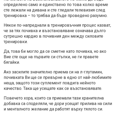
определено само и единствено по това колко време
сте лежали на дивана и сте гледали телевизия след
тренировка – то трябва да бъде проведено разумно.
Някои по-напреднали в тренировъчния процес казват,
че за тях почивка и възстановяване означава дълго
сутрешно кардио в почивния ден между силовите
тренировки.
Да, това би могло да се сметне като почивка, но ако
Вие сте още на първите си стъпки, не ги правете
бягайки.
Ако засилите значително приема си на л-глутамин,
почивката Ви ще се превърне в едно от най-любимите
неща, защото този суплемент повдига нейното
качество. Така ще усещате как се възстановявате.
Повечето хора, които са приемали тази хранителна
добавка са споделяли, че дори усещат прилива на сили
и менталното желание да работят върху тялото си.