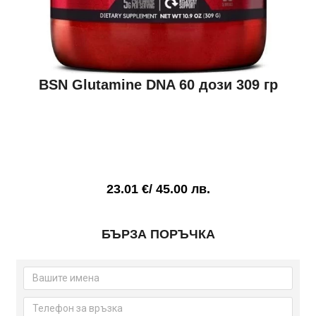
BSN Glutamine DNA 60 дози 309 гр
23.01
€
/ 45.00 лв.
количество
БЪРЗА ПОРЪЧКА
за
BSN
Glutamine
DNA
60
дози