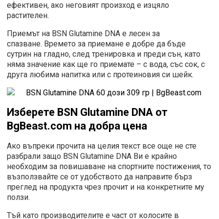
ефективен, ако неговият произход е изцяло
растителен.
Приемът на BSN Glutamine DNA е лесен за
спазване. Времето за приемане е добре да бъде
сутрин на гладно, след тренировка и преди сън, като
няма значение как ще го приемате – с вода, със сок, с
друга любима напитка или с протеиновия си шейк.
Изберете
BSN Glutamine DNA
от
BgBeast.com на добра цена
Ако въпреки прочита на целия текст все още не сте
разбрали защо BSN Glutamine DNA Ви е крайно
необходим за повишаване на спортните постижения, то
възползвайте се от удобството да направите бърз
преглед на продукта чрез прочит и на конкретните му
ползи.
Тъй като производителите е част от колосите в