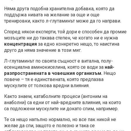
Няма друга подобна хранителна добавка, която да
поддържа нивата на желание за още и още
тренировки, както л-глутаминът може да го направи.
Според някои експерти, той дори е способен да промие
мозъците ни до такава степен, че когато ни е нужна
концентрация
за едно конкретно нещо, то наистина
друго да няма значение в този миг.
Л-глутаминът по своята същност е витална, полу-
есенциална аминокиселина, която се води за
най-
разпространената в човешкия организъм.
Нещо
повече – тя е единствената, която предпазва
мускулите от толкова вредни влияния.
Както знаем, катаболните процеси (антоним на
анаболни) са едни от най-вредните влияния, на които
са подложени мускулите ни докато спим, например.
Те са нещо напълно нормално, но все пак никой не
желае да спи, защото е полезно и така се