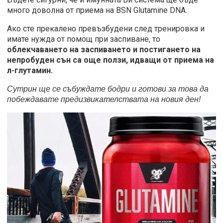
много доволна от приема на BSN Glutamine DNA.
Ако сте прекалено превъзбудени след тренировка и
имате нужда от помощ при заспиване, то
облекчаването на заспиването и постигането на
непробуден сън
са
още ползи, идващи от приема на
л-глутамин.
Сутрин ще се събуждате бодри и готови за това да
побеждавате предизвикателствата на новия ден!