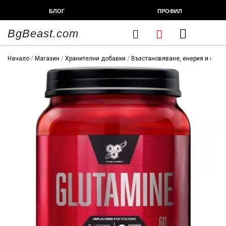
Skip
БЛОГ
ПРОФИЛ
to
content
BgBeast.com
Cart
FITNESS CHEF
ХРАНИТЕЛНИ ДОБАВКИ
СПОРТНИ СТОКИ
ФИТНЕС АКСЕСОАРИ
Начало
/
Магазин
/
Хранителни добавки
/
Възстановяване, енерия и сила