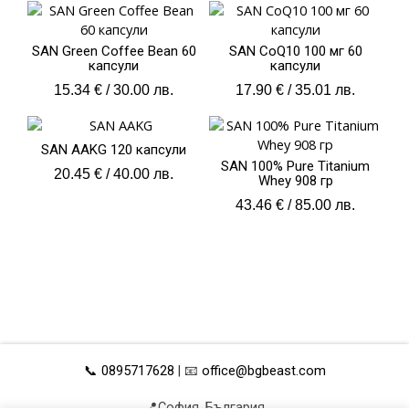
SAN Green Coffee Bean 60
SAN CoQ10 100 мг 60
капсули
капсули
15.34
€
/ 30.00 лв.
17.90
€
/ 35.01 лв.
SAN AAKG 120 капсули
SAN 100% Pure Titanium
20.45
€
/ 40.00 лв.
Whey 908 гр
43.46
€
/ 85.00 лв.
📞 0895717628
| 📧
office@bgbeast.com
📍София, България