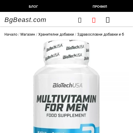
Skip
БЛОГ
ПРОФИЛ
to
content
BgBeast.com
Cart
FITNESS CHEF
ХРАНИТЕЛНИ ДОБАВКИ
СПОРТНИ СТОКИ
ФИТНЕС АКСЕСОАРИ
Начало
/
Магазин
/
Хранителни добавки
/
Здравословни добавки и билки