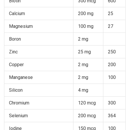
Biotin
300 mcg
600
Calcium
200 mg
25
Magnesium
100 mg
27
Boron
2 mg
Zinc
25 mg
250
Copper
2 mg
200
Manganese
2 mg
100
Silicon
4 mg
Chromium
120 mcg
300
Selenium
200 mcg
364
Iodine
150 mcg
100