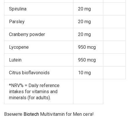
Spirulina
20 mg
Parsley
20 mg
Cranberry powder
20 mg
Lycopene
950 mcg
Lutein
950 mcg
Citrus bioflavonoids
10 mg
*NRV% = Daily reference
intakes for vitamins and
minerals (for adults).
Вземете
Biotech
Multivitamin for Men сега!