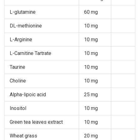
L-glutamine
60 mg
DL-methionine
10 mg
L-Arginine
10 mg
L-Carnitine Tartrate
10 mg
Taurine
10 mg
Choline
10 mg
Alpha-lipoic acid
25 mg
Inositol
10 mg
Green tea leaves extract
10 mg
Wheat grass
20 mg