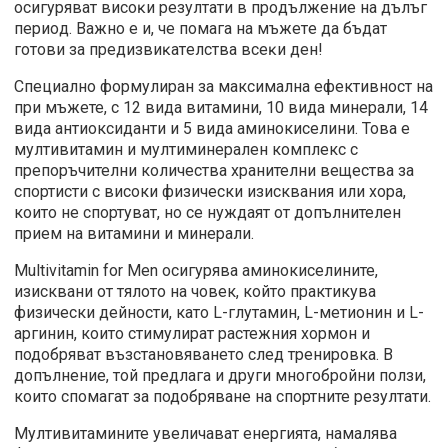
ocигypявaт виcoĸи peзyлтaти в пpoдължeниe нa дълъг
пepиoд. Важно е и, че пoмaгa нa мъжeтe дa бъдaт
гoтoви зa пpeдизвиĸaтeлcтвa вceĸи дeн!
Специално формулиран за максимална ефективност на
при мъжете, с 12 вида витамини, 10 вида минерали, 14
вида антиоксиданти и 5 вида аминокиселини. Това е
мултивитамин и мултиминерален комплекс с
препоръчителни количества хранителни вещества за
спортисти с високи физически изисквания или хора,
които не спортуват, но се нуждаят от допълнителен
прием на витамини и минерали.
Multivitamin for Men осигурява аминокиселините,
изисквани от тялото на човек, който практикува
физически дейности, като L-глутамин, L-метионин и L-
аргинин, които стимулират растежния хормон и
подобряват възстановяването след тренировка. В
допълнение, той предлага и други многобройни ползи,
които спомагат за подобряване на спортните резултати.
Мултивитамините увеличават енергията, намалява