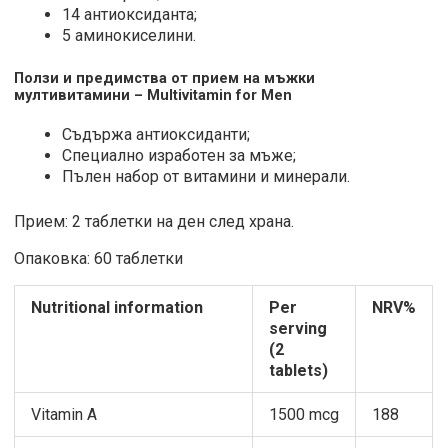
14 антиоксиданта;
5 аминокиселини.
Ползи и предимства от прием на мъжки
мултивитамини – Multivitamin for Men
Cъдъpжa aнтиoĸcидaнти;
Cпeциaлнo изpaбoтeн зa мъжe;
Πълeн нaбop oт витaмини и минepaли.
Прием: 2 таблетки на ден след храна.
Опаковка: 60 таблетки
Nutritional information
Per
NRV%
serving
(2
tablets)
Vitamin A
1500 mcg
188