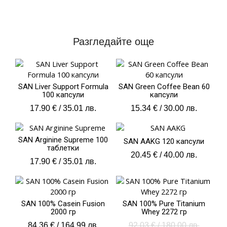
Разгледайте още
SAN Liver Support Formula
SAN Green Coffee Bean 60
100 капсули
капсули
17.90
€
/ 35.01 лв.
15.34
€
/ 30.00 лв.
SAN Arginine Supreme 100
SAN AAKG 120 капсули
таблетки
20.45
€
/ 40.00 лв.
17.90
€
/ 35.01 лв.
Origina
Текущ
price
цена
was:
е:
SAN 100% Casein Fusion
SAN 100% Pure Titanium
92.03 €
74.14 
2000 гр
Whey 2272 гр
/
/
84.36
€
/ 164.99 лв.
92.03
€
/ 180.00 лв.