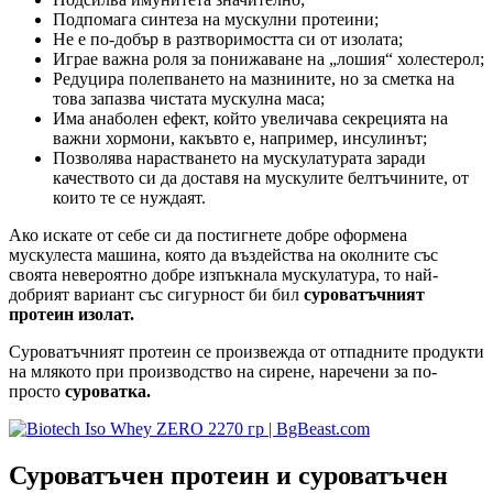
Подпомага синтеза на мускулни протеини;
Не е по-добър в разтворимостта си от изолата;
Играе важна роля за понижаване на „лошия“ холестерол;
Редуцира полепването на мазнините, но за сметка на
това запазва чистата мускулна маса;
Има анаболен ефект, който увеличава секрецията на
важни хормони, какъвто е, например, инсулинът;
Позволява нарастването на мускулатурата заради
качеството си да доставя на мускулите белтъчините, от
които те се нуждаят.
Ако искате от себе си да постигнете добре оформена
мускулеста машина, която да въздейства на околните със
своята невероятно добре изпъкнала мускулатура, то най-
добрият вариант със сигурност би бил
суроватъчният
протеин изолат.
Суроватъчният протеин се произвежда от отпадните продукти
на млякото при производство на сирене, наречени за по-
просто
суроватка.
Суроватъчен протеин и суроватъчен