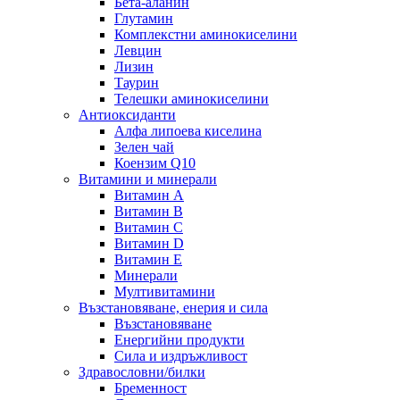
Бета-аланин
Глутамин
Комплекстни аминокиселини
Левцин
Лизин
Таурин
Телешки аминокиселини
Антиоксиданти
Алфа липоева киселина
Зелен чай
Коензим Q10
Витамини и минерали
Витамин А
Витамин B
Витамин C
Витамин D
Витамин E
Минерали
Мултивитамини
Възстановяване, енерия и сила
Възстановяване
Енергийни продукти
Сила и издръжливост
Здравословни/билки
Бременност