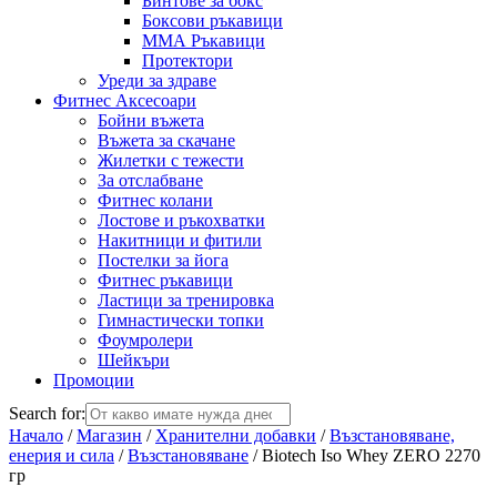
Бинтове за бокс
Боксови ръкавици
ММА Ръкавици
Протектори
Уреди за здраве
Фитнес Аксесоари
Бойни въжета
Въжета за скачане
Жилетки с тежести
За отслабване
Фитнес колани
Лостове и ръкохватки
Накитници и фитили
Постелки за йога
Фитнес ръкавици
Ластици за тренировка
Гимнастически топки
Фоумролери
Шейкъри
Промоции
Search for:
Начало
/
Магазин
/
Хранителни добавки
/
Възстановяване,
енерия и сила
/
Възстановяване
/ Biotech Iso Whey ZERO 2270
гр