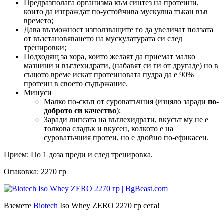
Предразполага организма към синтез на протеини,
които да изграждат по-устойчива мускулна тъкан във
времето;
Дава възможност използващите го да увеличат ползата
от възстановяването на мускулатурата си след
тренировки;
Подходящ за хора, които желаят да приемат малко
мазнини и въглехидрати, (набавят си ги от другаде) но в
същото време искат протеиновата пудра да е 90%
протеин в своето съдържание.
Минуси
Малко по-скъп от суроватъчния (изцяло заради
по-
доброто си качество
);
Заради липсата на въглехидрати, вкусът му не е
толкова сладък и вкусен, колкото е на
суроватъчния протеи, но е двойно по-ефикасен.
Прием: По 1 доза преди и след тренировка.
Опаковка: 2270 гр
Вземете
Biotech
Iso Whey ZERO 2270 гр сега!