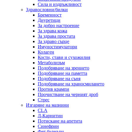
Сила и издръжливост
Здравословни/билки
Бременност
Диуретици
За добро настроение
За здрава кожа
За здрава простата
За здраво сърце
Имуностимулатори
Колаген
Кости, стави и сухожилия
Метаболизъм
Подобряване на зрението
Подобряване на паметта
Подобряване на съня
Подобряване на храносмилането
Против крампи
Прочистване на черният дроб
Стрес
Изгаряне на мазнини
CLA
Л-Карнитин
Потискане на апетита
Синефрин
Фет бърнъри