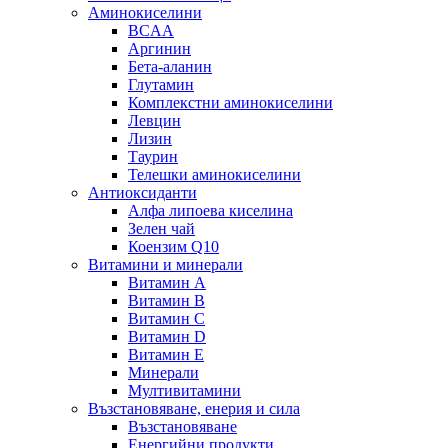
Аминокиселини
BCAA
Аргинин
Бета-аланин
Глутамин
Комплекстни аминокиселини
Левцин
Лизин
Таурин
Телешки аминокиселини
Антиоксиданти
Алфа липоева киселина
Зелен чай
Коензим Q10
Витамини и минерали
Витамин А
Витамин B
Витамин C
Витамин D
Витамин E
Минерали
Мултивитамини
Възстановяване, енерия и сила
Възстановяване
Енергийни продукти