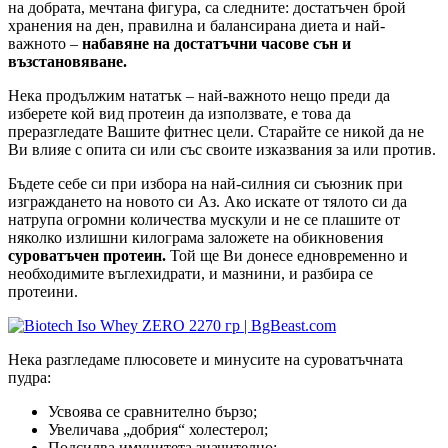
на добрата, мечтана фигура, са следните: достатъчен брой
хранения на ден, правилна и балансирана диета и най-
важното –
набавяне на достатъчни часове сън и
възстановяване.
Нека продължим нататък – най-важното нещо преди да
изберете кой вид протеин да използвате, е това да
преразгледате Вашите фитнес цели. Старайте се никой да не
Ви влияе с опита си или със своите изказвания за или против.
Бъдете себе си при избора на най-силния си съюзник при
изграждането на новото си Аз. Ако искате от тялото си да
натрупа огромни количества мускули и не се плашите от
няколко излишни килограма заложете на обикновения
суроватъчен протеин.
Той ще Ви донесе едновременно и
необходимите въглехидрати, и мазнини, и разбира се
протеини.
Нека разгледаме плюсовете и минусите на суроватъчната
пудра:
Усвоява се сравнително бързо;
Увеличава „добрия“ холестерол;
Подсилва имунитета значително;