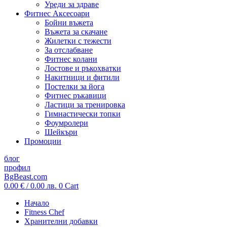
Уреди за здраве
Фитнес Аксесоари
Бойни въжета
Въжета за скачане
Жилетки с тежести
За отслабване
Фитнес колани
Лостове и ръкохватки
Накитници и фитили
Постелки за йога
Фитнес ръкавици
Ластици за тренировка
Гимнастически топки
Фоумролери
Шейкъри
Промоции
блог
профил
BgBeast.com
0.00
€
/ 0.00 лв.
0
Cart
Начало
Fitness Chef
Хранителни добавки