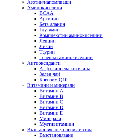
Азотни/напомпващи
Аминокиселини
BCAA
Аргинин
Бета-аланин
Глутамин
Комплекстни аминокиселини
Левцин
Лизин
Таурин
Телешки аминокиселини
Антиоксиданти
Алфа липоева киселина
Зелен чай
Коензим Q10
Витамини и минерали
Витамин А
Витамин B
Витамин C
Витамин D
Витамин E
Минерали
Мултивитамини
Възстановяване, енерия и сила
Възстановяване