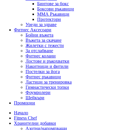
Бинтове за бокс
Боксови ръкавици
ММА Ръкавици
Протектори
Уреди за здраве
Фитнес Аксесоари
Бойни въжета
Въжета за скачане
Жилетки с тежести
За отслабване
Фитнес колани
Лостове и ръкохватки
Накитници и фитили
Постелки за йога
Фитнес ръкавици
Ластици за тренировка
Гимнастически топки
Фоумролери
Шейкъри
Промоции
Начало
Fitness Chef
Хранителни добавки
Азотни/напомпващи