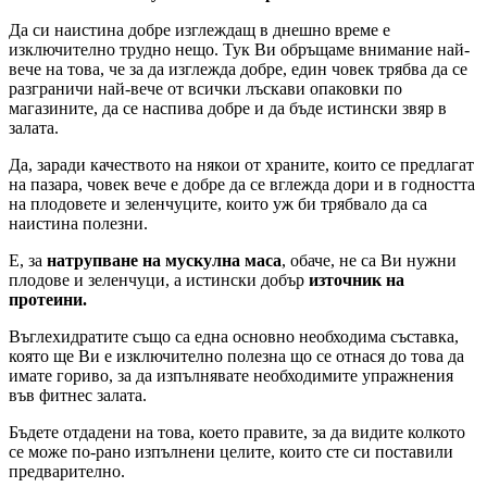
Да си наистина добре изглеждащ в днешно време е
изключително трудно нещо. Тук Ви обръщаме внимание най-
вече на това, че за да изглежда добре, един човек трябва да се
разграничи най-вече от всички лъскави опаковки по
магазините, да се наспива добре и да бъде истински звяр в
залата.
Да, заради качеството на някои от храните, които се предлагат
на пазара, човек вече е добре да се вглежда дори и в годността
на плодовете и зеленчуците, които уж би трябвало да са
наистина полезни.
Е, за
натрупване на мускулна маса
, обаче, не са Ви нужни
плодове и зеленчуци, а истински добър
източник на
протеини.
Въглехидратите също са една основно необходима съставка,
която ще Ви е изключително полезна що се отнася до това да
имате гориво, за да изпълнявате необходимите упражнения
във фитнес залата.
Бъдете отдадени на това, което правите, за да видите колкото
се може по-рано изпълнени целите, които сте си поставили
предварително.