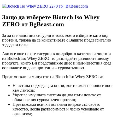
Защо да изберете
Biotech Iso Whey
ZERO
от
BgBeast.com
За да сте наистина сигурни в това, което избирате като вид
протеин, трябва да се консултирате с Вашите предварително
зададени цели.
Ако все още не сте сигурни в по-доброто качество и чистота
на Biotech Iso Whey ZERO, то разгледайте разликите между
продукта, който Ви представихме днес и най-известния сред
останалите видове протеини – суроватъчният.
Предимствата и минусите на Biotech Iso Whey ZERO са:
Наистина подходящ за онези, които имат непоносимост
към лактоза;
Укрепва имунната система до два пъти повече от
обикновения суроватъчен протеин;
Превъзхожда всички останали видове със своето
качество, лесна разтворимост и лесно усвояване от
организма;