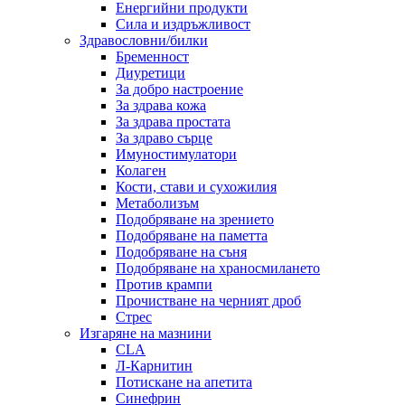
Енергийни продукти
Сила и издръжливост
Здравословни/билки
Бременност
Диуретици
За добро настроение
За здрава кожа
За здрава простата
За здраво сърце
Имуностимулатори
Колаген
Кости, стави и сухожилия
Метаболизъм
Подобряване на зрението
Подобряване на паметта
Подобряване на съня
Подобряване на храносмилането
Против крампи
Прочистване на черният дроб
Стрес
Изгаряне на мазнини
CLA
Л-Карнитин
Потискане на апетита
Синефрин