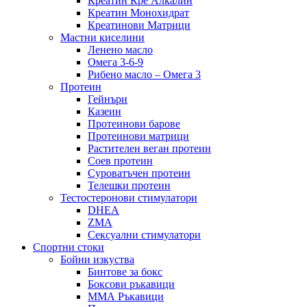
Креатин Кре Алкалин
Креатин Монохидрат
Креатинови Матрици
Мастни киселини
Ленено масло
Омега 3-6-9
Рибено масло – Омега 3
Протеин
Гейнъри
Казеин
Протеинови барове
Протеинови матрици
Растителен веган протеин
Соев протеин
Суроватъчен протеин
Телешки протеин
Тестостеронови стимулатори
DHEA
ZMA
Сексуални стимулатори
Спортни стоки
Бойни изкуства
Бинтове за бокс
Боксови ръкавици
ММА Ръкавици