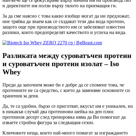
най-вече ще се фокусираме върху начина им на производство
и директните им ползи върху тялото на приемащия ги.
За да сме наясно с това какво изобщо могат да ни предложат,
ние трябва да знаем как се създават тези два вида протеин,
защото още при производството им се забелязват известни
разлики, които предопределят качеството и успеха на вида.
Разликата между суроватъчен протеин
и суроватъчен протеин изолат – Iso
Whey
Преди да започнем може би е добре да се спомене това, че
протеините не са средство, с което да заменяме основните си
хранения за деня.
Да, те са удобни, бързо се приготвят, вкусът им е уникален, но
в никакъв случай два протеинови шейка на ден плюс
протеинов десерт след тренировка няма да Ви помогнат да
изваете стройна фигура за следващия сезон.
Ключовите неща, които най-много помагат за изграждането