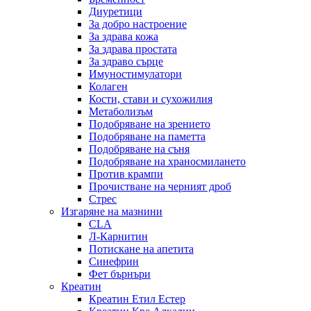
Диуретици
За добро настроение
За здрава кожа
За здрава простата
За здраво сърце
Имуностимулатори
Колаген
Кости, стави и сухожилия
Метаболизъм
Подобряване на зрението
Подобряване на паметта
Подобряване на съня
Подобряване на храносмилането
Против крампи
Прочистване на черният дроб
Стрес
Изгаряне на мазнини
CLA
Л-Карнитин
Потискане на апетита
Синефрин
Фет бърнъри
Креатин
Креатин Етил Естер