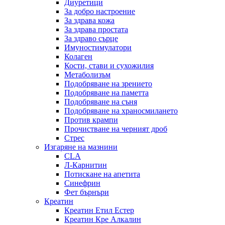
Диуретици
За добро настроение
За здрава кожа
За здрава простата
За здраво сърце
Имуностимулатори
Колаген
Кости, стави и сухожилия
Метаболизъм
Подобряване на зрението
Подобряване на паметта
Подобряване на съня
Подобряване на храносмилането
Против крампи
Прочистване на черният дроб
Стрес
Изгаряне на мазнини
CLA
Л-Карнитин
Потискане на апетита
Синефрин
Фет бърнъри
Креатин
Креатин Етил Естер
Креатин Кре Алкалин