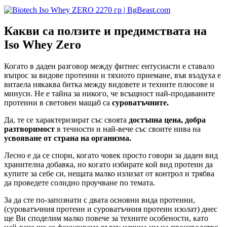
Какви са ползите и предимствата на
Iso Whey Zero
Когато в даден разговор между фитнес ентусиасти е ставало
въпрос за видове протеини и тяхното приемане, във въздуха е
витаела някаква битка между видовете и техните плюсове и
минуси. Не е тайна за никого, че всъщност най-продаваните
протеини в световен мащаб са
суроватъчните.
Да, те се характеризират със своята
достъпна цена, добра
разтворимост
в течности и най-вече със своите нива на
усвояване от страна на организма.
Лесно е да се спори, когато човек просто говори за даден вид
хранителна добавка, но когато избирате кой вид протеин да
купите за себе си, нещата малко излизат от контрол и трябва
да проведете солидно проучване по темата.
За да сте по-запознати с двата основни вида протеини,
(суроватъчния протеин и суроватъчния протеин изолат) днес
ще Ви споделим малко повече за техните особености, като