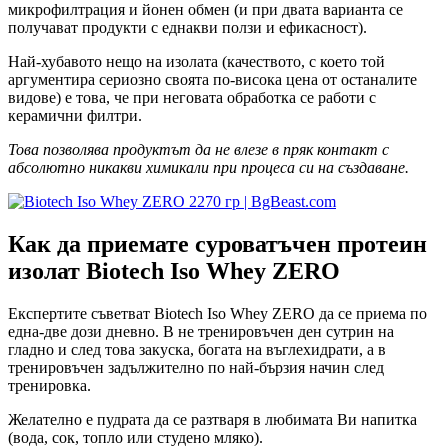
микрофилтрация и йонен обмен (и при двата варианта се
получават продукти с еднакви ползи и ефикасност).
Най-хубавото нещо на изолата (качеството, с което той
аргументира сериозно своята по-висока цена от останалите
видове) е това, че при неговата обработка се работи с
керамични филтри.
Това позволява продуктът да не влезе в пряк контакт с
абсолютно никакви химикали при процеса си на създаване.
Как да приемате суроватъчен протеин
изолат
Biotech Iso Whey ZERO
Експертите съветват Biotech Iso Whey ZERO да се приема по
една-две дози дневно. В не тренировъчен ден сутрин на
гладно и след това закуска, богата на въглехидрати, а в
тренировъчен задължително по най-бързия начин след
тренировка.
Желателно е пудрата да се разтваря в любимата Ви напитка
(вода, сок, топло или студено мляко).