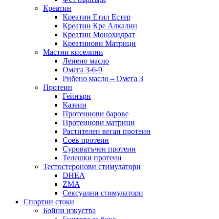
Креатин
Креатин Етил Естер
Креатин Кре Алкалин
Креатин Монохидрат
Креатинови Матрици
Мастни киселини
Ленено масло
Омега 3-6-9
Рибено масло – Омега 3
Протеин
Гейнъри
Казеин
Протеинови барове
Протеинови матрици
Растителен веган протеин
Соев протеин
Суроватъчен протеин
Телешки протеин
Тестостеронови стимулатори
DHEA
ZMA
Сексуални стимулатори
Спортни стоки
Бойни изкуства