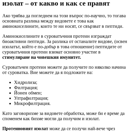
изолат – от какво и как се правят
Ако трябва да погледнем на този въпрос по-научно, то тогава
основната разлика между видовете е това как
аминокиселините, които те ни носят, се свързват в пептиди.
Аминокиселините в суроватъчния протеин изграждат
биоактивни пептиди. За разлика от останалите видове, (освен
изолатът, който е по-добър в това отношение) пептидите от
суроватъчния протеин взимат основно участие в
стимулиране на човешкия имунитет.
Суроватъчен протеин можете да получите по няколко начина
от суроватка. Вие можете да я подложите на:
Хидролиза;
Филтрация;
Йонен обмен;
Ултрафилтрация;
Микрофилтрация.
Като заговорихме за видовете обработка, може би е време да
споменем как бихме могли да получим и изолат.
Протеиновият изолат
може да се получи най-вече чрез