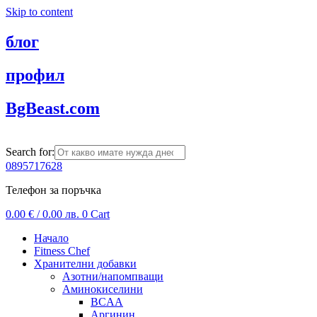
Skip to content
блог
профил
BgBeast.com
Search for:
0895717628
Телефон за поръчка
0.00
€
/ 0.00 лв.
0
Cart
Начало
Fitness Chef
Хранителни добавки
Азотни/напомпващи
Аминокиселини
BCAA
Аргинин