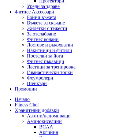
Протектори
Уреди за здраве
Фитнес Аксесоари
Бойни въжета
Въжета за скачане
Жилетки с тежести
За отслабване
Фитнес колани
Лостове и ръкохватки
Накитници и фитили
Постелки за йога
Фитнес ръкавици
Ластици за тренировка
Гимнастически топки
Фоумролери
Шейкъри
Промоции
Начало
Fitness Chef
Хранителни добавки
Азотни/напомпващи
Аминокиселини
BCAA
Аргинин