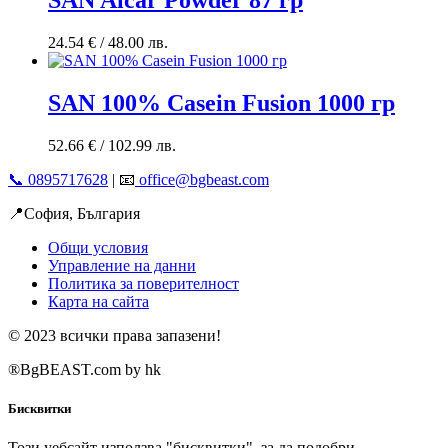
24.54
€
/ 48.00 лв.
SAN 100% Casein Fusion 1000 гр
52.66
€
/ 102.99 лв.
📞 0895717628
| 📧
office@bgbeast.com
📍София, България
Общи условия
Управление на данни
Политика за поверителност
Карта на сайта
© 2023 всички права запазени!
®BgBEAST.com by hk
Бисквитки
Този уебсайт използва "бисквитки", за да подобри