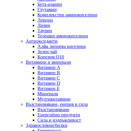
Бета-аланин
Глутамин
Комплекстни аминокиселини
Левцин
Лизин
Таурин
Телешки аминокиселини
Антиоксиданти
Алфа липоева киселина
Зелен чай
Коензим Q10
Витамини и минерали
Витамин А
Витамин B
Витамин C
Витамин D
Витамин E
Минерали
Мултивитамини
Възстановяване, енерия и сила
Възстановяване
Енергийни продукти
Сила и издръжливост
Здравословни/билки
Бременност