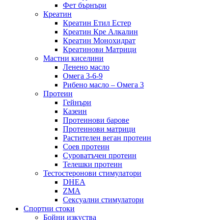
Фет бърнъри
Креатин
Креатин Етил Естер
Креатин Кре Алкалин
Креатин Монохидрат
Креатинови Матрици
Мастни киселини
Ленено масло
Омега 3-6-9
Рибено масло – Омега 3
Протеин
Гейнъри
Казеин
Протеинови барове
Протеинови матрици
Растителен веган протеин
Соев протеин
Суроватъчен протеин
Телешки протеин
Тестостеронови стимулатори
DHEA
ZMA
Сексуални стимулатори
Спортни стоки
Бойни изкуства