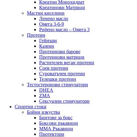
Креатин Монохидрат
Креатинови Матрици
Мастни киселини
Ленено масло
Омега 3-6-9
Рибено масло – Омега 3
Протеин
Гейнъри
Казеин
Протеинови барове
Протеинови матрици
Растителен веган протеин
Соев протеин
Суроватъчен протеин
Телешки протеин
Тестостеронови стимулатори
DHEA
ZMA
Сексуални стимулатори
Спортни стоки
Бойни изкуства
Бинтове за бокс
Боксови ръкавици
ММА Ръкавици
Протектори