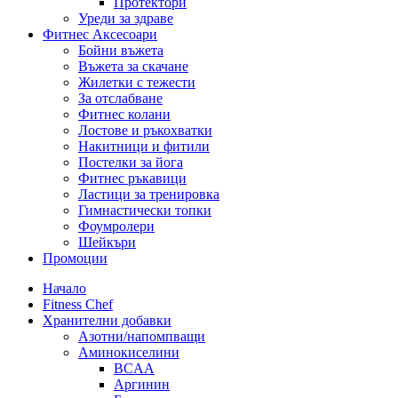
Протектори
Уреди за здраве
Фитнес Аксесоари
Бойни въжета
Въжета за скачане
Жилетки с тежести
За отслабване
Фитнес колани
Лостове и ръкохватки
Накитници и фитили
Постелки за йога
Фитнес ръкавици
Ластици за тренировка
Гимнастически топки
Фоумролери
Шейкъри
Промоции
Начало
Fitness Chef
Хранителни добавки
Азотни/напомпващи
Аминокиселини
BCAA
Аргинин