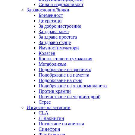
Сила и издръжливост
Здравословни/билки
Бременност
Диуретици
За добро настроение
За здрава кожа
За здрава простата
За здраво сърце
Имуностимулатори
Колаген
Кости, стави и сухожилия
Метаболизъм
Подобряване на зрението
Подобряване на паметта
Подобряване на съня
Подобряване на храносмилането
Против крампи
Прочистване на черният дроб
Стрес
Изгаряне на мазнини
CLA
Л-Карнитин
Потискане на апетита
Синефрин
Фет бърнъри