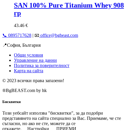
SAN 100% Pure Titanium Whey 908
гр
43.46
€
📞 0895717628
| 📧
office@bgbeast.com
📍София, България
Общи условия
Управление на данни
Политика за поверителност
Карта на сайта
© 2023 всички права запазени!
®BgBEAST.com by hk
Бисквитки
Този уебсайт използва "бисквитки", за да подобри
представянето на сайта специално за Вас. Приемаме, че сте
съгласни, но ако не сте, можете да се
откажете.
Настройки
ПРИЕМИ