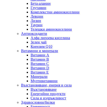
Бета-аланин
Глутамин
Комплекстни аминокиселини
Левцин
Лизин
Таурин
Телешки аминокиселини
Антиоксиданти
Алфа липоева киселина
Зелен чай
Коензим Q10
Витамини и минерали
Витамин А
Витамин B
Витамин C
Витамин D
Витамин E
Минерали
Мултивитамини
Възстановяване, енерия и сила
Възстановяване
Енергийни продукти
Сила и издръжливост
Здравословни/билки
Бременност