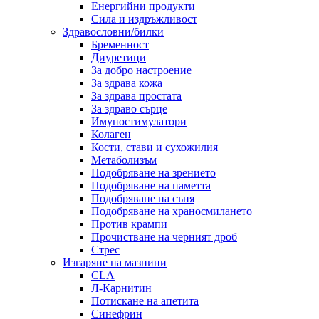
Енергийни продукти
Сила и издръжливост
Здравословни/билки
Бременност
Диуретици
За добро настроение
За здрава кожа
За здрава простата
За здраво сърце
Имуностимулатори
Колаген
Кости, стави и сухожилия
Метаболизъм
Подобряване на зрението
Подобряване на паметта
Подобряване на съня
Подобряване на храносмилането
Против крампи
Прочистване на черният дроб
Стрес
Изгаряне на мазнини
CLA
Л-Карнитин
Потискане на апетита
Синефрин