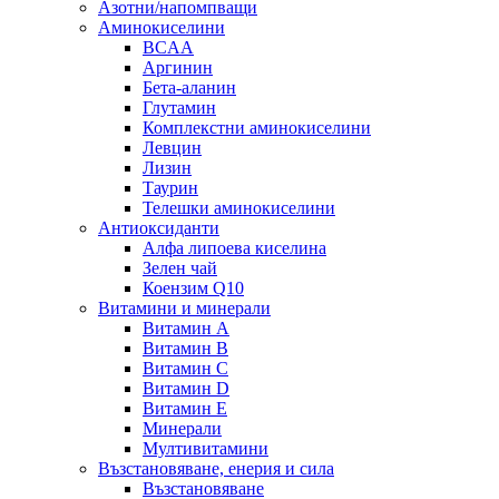
Азотни/напомпващи
Аминокиселини
BCAA
Аргинин
Бета-аланин
Глутамин
Комплекстни аминокиселини
Левцин
Лизин
Таурин
Телешки аминокиселини
Антиоксиданти
Алфа липоева киселина
Зелен чай
Коензим Q10
Витамини и минерали
Витамин А
Витамин B
Витамин C
Витамин D
Витамин E
Минерали
Мултивитамини
Възстановяване, енерия и сила
Възстановяване