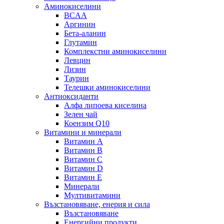
Аминокиселини
BCAA
Аргинин
Бета-аланин
Глутамин
Комплекстни аминокиселини
Левцин
Лизин
Таурин
Телешки аминокиселини
Антиоксиданти
Алфа липоева киселина
Зелен чай
Коензим Q10
Витамини и минерали
Витамин А
Витамин B
Витамин C
Витамин D
Витамин E
Минерали
Мултивитамини
Възстановяване, енерия и сила
Възстановяване
Енергийни продукти