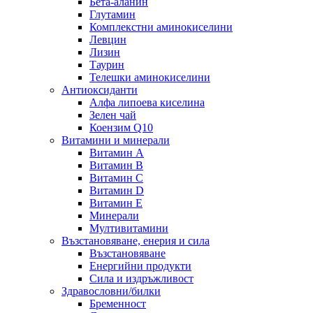
Бета-аланин
Глутамин
Комплекстни аминокиселини
Левцин
Лизин
Таурин
Телешки аминокиселини
Антиоксиданти
Алфа липоева киселина
Зелен чай
Коензим Q10
Витамини и минерали
Витамин А
Витамин B
Витамин C
Витамин D
Витамин E
Минерали
Мултивитамини
Възстановяване, енерия и сила
Възстановяване
Енергийни продукти
Сила и издръжливост
Здравословни/билки
Бременност