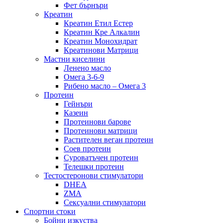
Фет бърнъри
Креатин
Креатин Етил Естер
Креатин Кре Алкалин
Креатин Монохидрат
Креатинови Матрици
Мастни киселини
Ленено масло
Омега 3-6-9
Рибено масло – Омега 3
Протеин
Гейнъри
Казеин
Протеинови барове
Протеинови матрици
Растителен веган протеин
Соев протеин
Суроватъчен протеин
Телешки протеин
Тестостеронови стимулатори
DHEA
ZMA
Сексуални стимулатори
Спортни стоки
Бойни изкуства