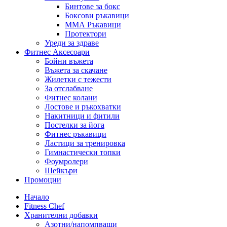
Бинтове за бокс
Боксови ръкавици
ММА Ръкавици
Протектори
Уреди за здраве
Фитнес Аксесоари
Бойни въжета
Въжета за скачане
Жилетки с тежести
За отслабване
Фитнес колани
Лостове и ръкохватки
Накитници и фитили
Постелки за йога
Фитнес ръкавици
Ластици за тренировка
Гимнастически топки
Фоумролери
Шейкъри
Промоции
Начало
Fitness Chef
Хранителни добавки
Азотни/напомпващи