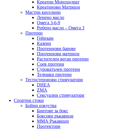
Креатин Монохидрат
Креатинови Матрици
Мастни киселини
Ленено масло
Омега 3-6-9
Рибено масло – Омега 3
Протеин
Гейнъри
Казеин
Протеинови барове
Протеинови матрици
Растителен веган протеин
Соев протеин
Суроватъчен протеин
Телешки протеин
Тестостеронови стимулатори
DHEA
ZMA
Сексуални стимулатори
Спортни стоки
Бойни изкуства
Бинтове за бокс
Боксови ръкавици
ММА Ръкавици
Протектори