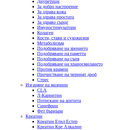
Диуретици
За добро настроение
За здрава кожа
За здрава простата
За здраво сърце
Имуностимулатори
Колаген
Кости, стави и сухожилия
Метаболизъм
Подобряване на зрението
Подобряване на паметта
Подобряване на съня
Подобряване на храносмилането
Против крампи
Прочистване на черният дроб
Стрес
Изгаряне на мазнини
CLA
Л-Карнитин
Потискане на апетита
Синефрин
Фет бърнъри
Креатин
Креатин Етил Естер
Креатин Кре Алкалин