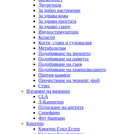
Диуретици
За добро настроение
За здрава кожа
За здрава простата
За здраво сърце
Имуностимулатори
Колаген
Кости, стави и сухожилия
Метаболизъм
Подобряване на зрението
Подобряване на паметта
Подобряване на съня
Подобряване на храносмилането
Против крампи
Прочистване на черният дроб
Стрес
Изгаряне на мазнини
CLA
Л-Карнитин
Потискане на апетита
Синефрин
Фет бърнъри
Креатин
Креатин Етил Естер