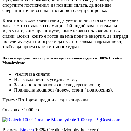
спортните постижения, да повиши силата, да повиши
енергийните нива и да възстанови след тренировка.
Креатинът може значително да увеличи чистата мускулна
маса само за няколко седмици. Той подобрява растежа на
мускулите, като прави мускулните влакна по-големи и по-
силни. Всеки, който е готов да има повече енергия, да изгради
повече мускули по-бързо и да има по-голяма издръжливост,
трябва да приема креатин монохидрат.
Ползи и предимства от прием на креатин монохидрат – 100% Creatine
Monohydrate
Увеличава силата;
Изгражда чиста мускулна маса;
Засилено възстановяване след тренировка;
Повишена мощност (повече серии / повторения).
Прием: По 1 доза преди и след тренировка.
Опаковка: 1000 гр
Вземете
Biotech
100% Creatine Monohydrate сега!