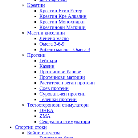
Креатин
Креатин Етил Естер
Креатин Кре Алкалин
Креатин Монохидрат
Креатинови Матрици
Мастни киселини
Ленено масло
Омега 3-6-9
Рибено масло – Омега 3
Протеин
Гейнъри
Казеин
Протеинови барове
Протеинови матрици
Растителен веган протеин
Соев протеин
Суроватъчен протеин
Телешки протеин
Тестостеронови стимулатори
DHEA
ZMA
Сексуални стимулатори
Спортни стоки
Бойни изкуства