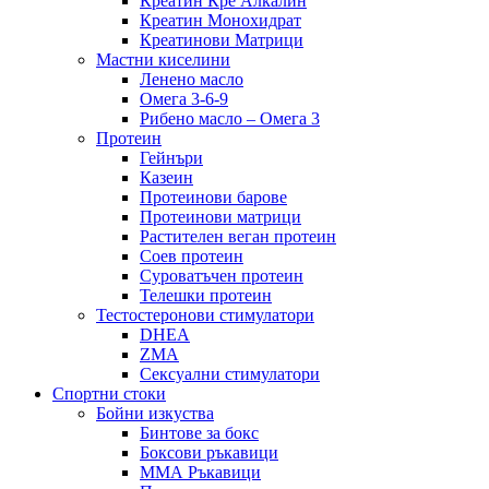
Креатин Кре Алкалин
Креатин Монохидрат
Креатинови Матрици
Мастни киселини
Ленено масло
Омега 3-6-9
Рибено масло – Омега 3
Протеин
Гейнъри
Казеин
Протеинови барове
Протеинови матрици
Растителен веган протеин
Соев протеин
Суроватъчен протеин
Телешки протеин
Тестостеронови стимулатори
DHEA
ZMA
Сексуални стимулатори
Спортни стоки
Бойни изкуства
Бинтове за бокс
Боксови ръкавици
ММА Ръкавици