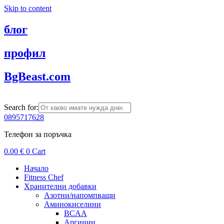
Skip to content
блог
профил
BgBeast.com
Search for:
0895717628
Телефон за поръчка
0.00
€
0
Cart
Начало
Fitness Chef
Хранителни добавки
Азотни/напомпващи
Аминокиселини
BCAA
Аргинин