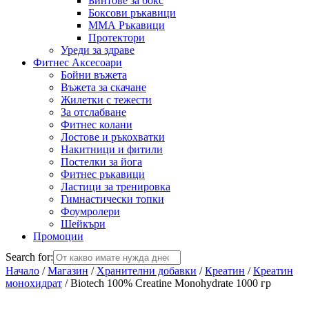
Бинтове за бокс
Боксови ръкавици
ММА Ръкавици
Протектори
Уреди за здраве
Фитнес Аксесоари
Бойни въжета
Въжета за скачане
Жилетки с тежести
За отслабване
Фитнес колани
Лостове и ръкохватки
Накитници и фитили
Постелки за йога
Фитнес ръкавици
Ластици за тренировка
Гимнастически топки
Фоумролери
Шейкъри
Промоции
Search for:
Начало
/
Магазин
/
Хранителни добавки
/
Креатин
/
Креатин
монохидрат
/ Biotech 100% Creatine Monohydrate 1000 гр