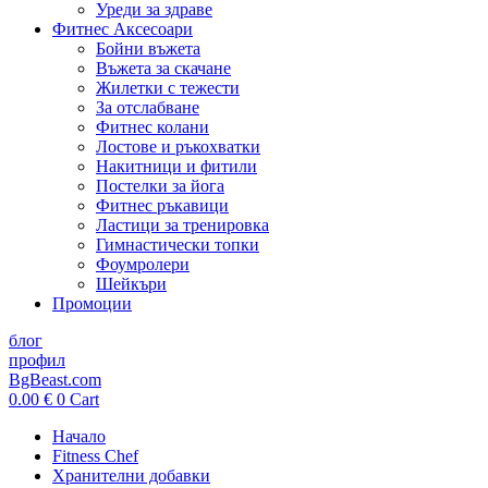
Уреди за здраве
Фитнес Аксесоари
Бойни въжета
Въжета за скачане
Жилетки с тежести
За отслабване
Фитнес колани
Лостове и ръкохватки
Накитници и фитили
Постелки за йога
Фитнес ръкавици
Ластици за тренировка
Гимнастически топки
Фоумролери
Шейкъри
Промоции
блог
профил
BgBeast.com
0.00
€
0
Cart
Начало
Fitness Chef
Хранителни добавки