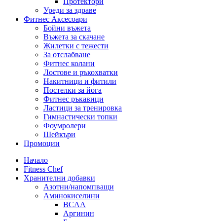
Протектори
Уреди за здраве
Фитнес Аксесоари
Бойни въжета
Въжета за скачане
Жилетки с тежести
За отслабване
Фитнес колани
Лостове и ръкохватки
Накитници и фитили
Постелки за йога
Фитнес ръкавици
Ластици за тренировка
Гимнастически топки
Фоумролери
Шейкъри
Промоции
Начало
Fitness Chef
Хранителни добавки
Азотни/напомпващи
Аминокиселини
BCAA
Аргинин