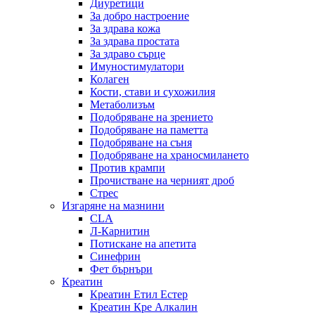
Диуретици
За добро настроение
За здрава кожа
За здрава простата
За здраво сърце
Имуностимулатори
Колаген
Кости, стави и сухожилия
Метаболизъм
Подобряване на зрението
Подобряване на паметта
Подобряване на съня
Подобряване на храносмилането
Против крампи
Прочистване на черният дроб
Стрес
Изгаряне на мазнини
CLA
Л-Карнитин
Потискане на апетита
Синефрин
Фет бърнъри
Креатин
Креатин Етил Естер
Креатин Кре Алкалин