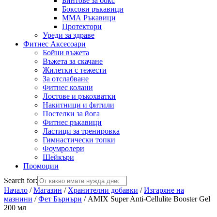
Бинтове за бокс
Боксови ръкавици
ММА Ръкавици
Протектори
Уреди за здраве
Фитнес Аксесоари
Бойни въжета
Въжета за скачане
Жилетки с тежести
За отслабване
Фитнес колани
Лостове и ръкохватки
Накитници и фитили
Постелки за йога
Фитнес ръкавици
Ластици за тренировка
Гимнастически топки
Фоумролери
Шейкъри
Промоции
Search for:
Начало
/
Магазин
/
Хранителни добавки
/
Изгаряне на
мазнини
/
Фет Бърнъри
/ AMIX Super Anti-Cellulite Booster Gel
200 мл