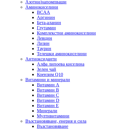
Азотни/напомпващи
Аминокиселини
BCAA
Аргинин
Бета-аланин
Глутамин
Комплекстни аминокиселини
Левцин
Лизин
Таурин
Телешки аминокиселини
Антиоксиданти
Алфа липоева киселина
Зелен чай
Коензим Q10
Витамини и минерали
Витамин А
Витамин B
Витамин C
Витамин D
Витамин E
Минерали
Мултивитамини
Възстановяване, енерия и сила
Възстановяване