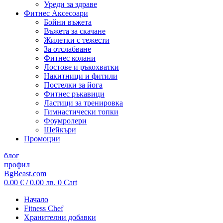
Уреди за здраве
Фитнес Аксесоари
Бойни въжета
Въжета за скачане
Жилетки с тежести
За отслабване
Фитнес колани
Лостове и ръкохватки
Накитници и фитили
Постелки за йога
Фитнес ръкавици
Ластици за тренировка
Гимнастически топки
Фоумролери
Шейкъри
Промоции
блог
профил
BgBeast.com
0.00
€
/ 0.00 лв.
0
Cart
Начало
Fitness Chef
Хранителни добавки