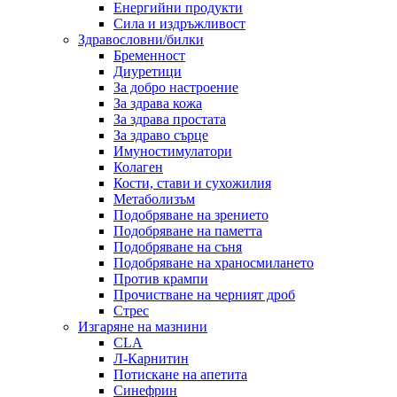
Енергийни продукти
Сила и издръжливост
Здравословни/билки
Бременност
Диуретици
За добро настроение
За здрава кожа
За здрава простата
За здраво сърце
Имуностимулатори
Колаген
Кости, стави и сухожилия
Метаболизъм
Подобряване на зрението
Подобряване на паметта
Подобряване на съня
Подобряване на храносмилането
Против крампи
Прочистване на черният дроб
Стрес
Изгаряне на мазнини
CLA
Л-Карнитин
Потискане на апетита
Синефрин