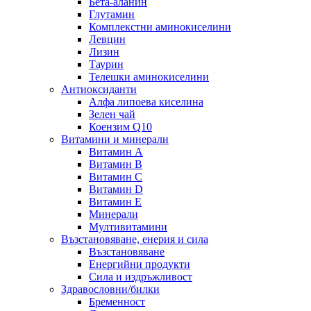
Бета-аланин
Глутамин
Комплекстни аминокиселини
Левцин
Лизин
Таурин
Телешки аминокиселини
Антиоксиданти
Алфа липоева киселина
Зелен чай
Коензим Q10
Витамини и минерали
Витамин А
Витамин B
Витамин C
Витамин D
Витамин E
Минерали
Мултивитамини
Възстановяване, енерия и сила
Възстановяване
Енергийни продукти
Сила и издръжливост
Здравословни/билки
Бременност