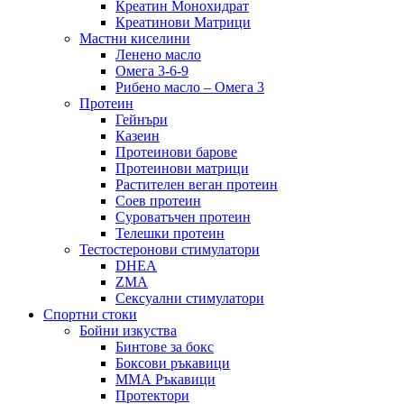
Креатин Монохидрат
Креатинови Матрици
Мастни киселини
Ленено масло
Омега 3-6-9
Рибено масло – Омега 3
Протеин
Гейнъри
Казеин
Протеинови барове
Протеинови матрици
Растителен веган протеин
Соев протеин
Суроватъчен протеин
Телешки протеин
Тестостеронови стимулатори
DHEA
ZMA
Сексуални стимулатори
Спортни стоки
Бойни изкуства
Бинтове за бокс
Боксови ръкавици
ММА Ръкавици
Протектори