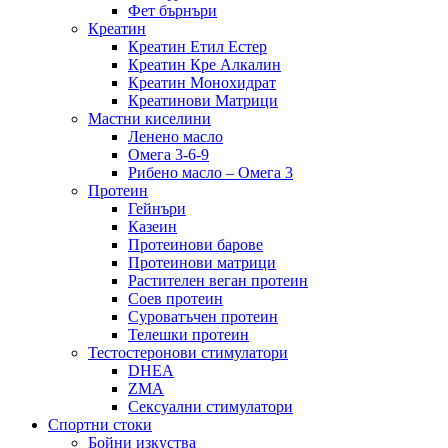
Фет бърнъри
Креатин
Креатин Етил Естер
Креатин Кре Алкалин
Креатин Монохидрат
Креатинови Матрици
Мастни киселини
Ленено масло
Омега 3-6-9
Рибено масло – Омега 3
Протеин
Гейнъри
Казеин
Протеинови барове
Протеинови матрици
Растителен веган протеин
Соев протеин
Суроватъчен протеин
Телешки протеин
Тестостеронови стимулатори
DHEA
ZMA
Сексуални стимулатори
Спортни стоки
Бойни изкуства