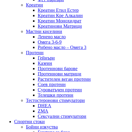
Креатин
Креатин Етил Естер
Креатин Кре Алкалин
Креатин Монохидрат
Креатинови Матрици
Мастни киселини
Ленено масло
Омега 3-6-9
Рибено масло – Омега 3
Протеин
Гейнъри
Казеин
Протеинови барове
Протеинови матрици
Растителен веган протеин
Соев протеин
Суроватъчен протеин
Телешки протеин
Тестостеронови стимулатори
DHEA
ZMA
Сексуални стимулатори
Спортни стоки
Бойни изкуства