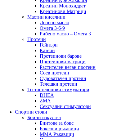
Креатин Кре Алкалин
Креатин Монохидрат
Креатинови Матрици
Мастни киселини
Ленено масло
Омега 3-6-9
Рибено масло – Омега 3
Протеин
Гейнъри
Казеин
Протеинови барове
Протеинови матрици
Растителен веган протеин
Соев протеин
Суроватъчен протеин
Телешки протеин
Тестостеронови стимулатори
DHEA
ZMA
Сексуални стимулатори
Спортни стоки
Бойни изкуства
Бинтове за бокс
Боксови ръкавици
ММА Ръкавици