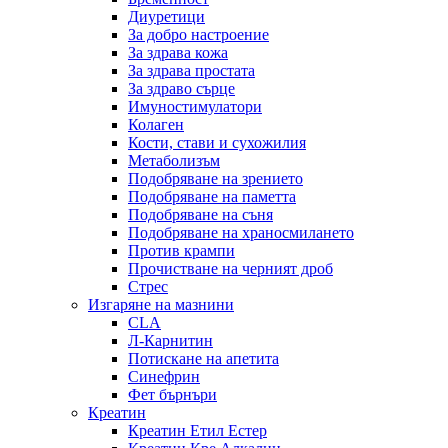
Диуретици
За добро настроение
За здрава кожа
За здрава простата
За здраво сърце
Имуностимулатори
Колаген
Кости, стави и сухожилия
Метаболизъм
Подобряване на зрението
Подобряване на паметта
Подобряване на съня
Подобряване на храносмилането
Против крампи
Прочистване на черният дроб
Стрес
Изгаряне на мазнини
CLA
Л-Карнитин
Потискане на апетита
Синефрин
Фет бърнъри
Креатин
Креатин Етил Естер