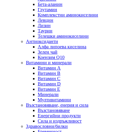
Бета-аланин
Глутамин
Комплекстни аминокиселини
Левцин
Лизин
Таурин
Телешки аминокиселини
Антиоксиданти
Алфа липоева киселина
Зелен чай
Коензим Q10
Витамини и минерали
Витамин А
Витамин B
Витамин C
Витамин D
Витамин E
Минерали
Мултивитамини
Възстановяване, енерия и сила
Възстановяване
Енергийни продукти
Сила и издръжливост
Здравословни/билки
Бременност