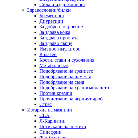
Сила и издръжливост
Здравословни/билки
Бременност
Диуретици
За добро настроение
За здрава кожа
За здрава простата
За здраво сърце
Имуностимулатори
Колаген
Кости, стави и сухожилия
Метаболизъм
Подобряване на зрението
Подобряване на паметта
Подобряване на съня
Подобряване на храносмилането
Против крампи
Прочистване на черният дроб
Стрес
Изгаряне на мазнини
CLA
Л-Карнитин
Потискане на апетита
Синефрин
Фет бърнъри