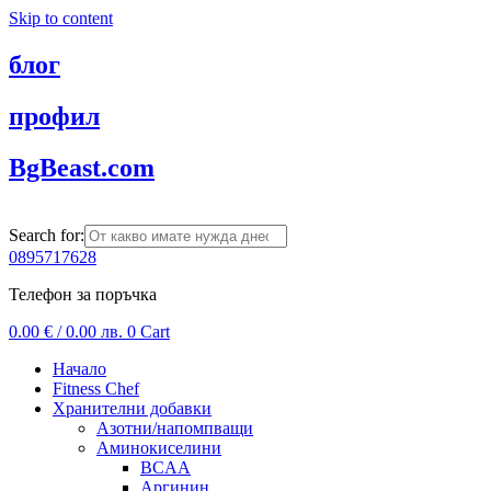
Skip to content
блог
профил
BgBeast.com
Search for:
0895717628
Телефон за поръчка
0.00
€
/ 0.00 лв.
0
Cart
Начало
Fitness Chef
Хранителни добавки
Азотни/напомпващи
Аминокиселини
BCAA
Аргинин