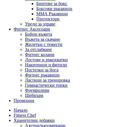
Бинтове за бокс
Боксови ръкавици
ММА Ръкавици
Протектори
Уреди за здраве
Фитнес Аксесоари
Бойни въжета
Въжета за скачане
Жилетки с тежести
За отслабване
Фитнес колани
Лостове и ръкохватки
Накитници и фитили
Постелки за йога
Фитнес ръкавици
Ластици за тренировка
Гимнастически топки
Фоумролери
Шейкъри
Промоции
Начало
Fitness Chef
Хранителни добавки
Азотни/напомпващи