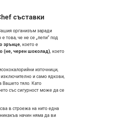
Chef съставки
 Вашия организъм заради
 това, че не се „лепи“ под
о зрънце
, което е
о (не, черен шоколад)
, което
исококалорийни източници,
 изключително и само ядкови,
а Вашето тяло. Като
оето със сигурност може да се
исва в строежа на нито една
о никакъв начин няма да ви