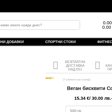
rch
0.0
0.00
ЛНИ ДОБАВКИ
СПОРТНИ СТОКИ
ФИТНЕС
БЕЗПЛАТНА
ДОСТАВКА
КА
НАД €51
П
(
1
клиентски отзив)
Оценен
1
5.00
от 5,
Веган бисквити Co
базирано на
потребителски
оценки
15.34
€
/ 30.00 лв.
Price
range: