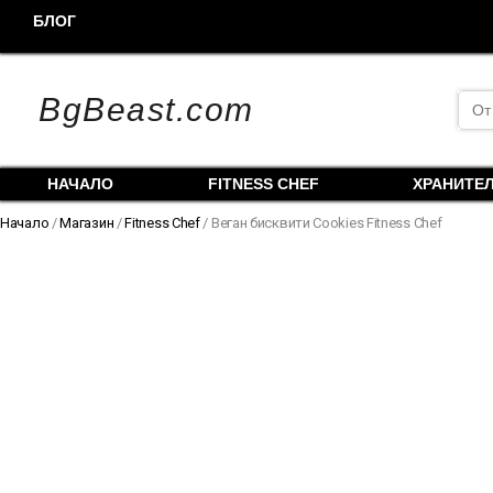
Skip
БЛОГ
to
content
Sea
BgBeast.com
for:
НАЧАЛО
FITNESS CHEF
ХРАНИТЕ
Начало
/
Магазин
/
Fitness Chef
/ Веган бисквити Cookies Fitness Chef