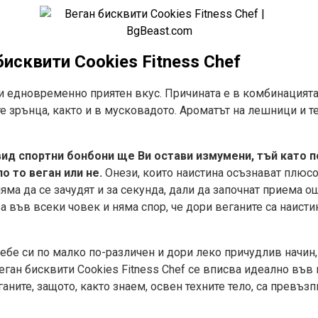
бисквити Cookies Fitness Chef
 и едновременно приятен вкус. Причината е в комбинацият
 зрънца, както и в мусковадото. Ароматът на лешници и т
вид спортни бонбони ще Ви остави измумени, тъй като 
о то веган или не.
Онези, които наистина осъзнават плюсо
няма да се зачудят и за секунда, дали да започнат приема о
а във всеки човек и няма спор, че дори веганите са наист
 себе си по малко по-различен и дори леко причудлив начин,
еган бисквити Cookies Fitness Chef се вписва идеално във
ганите, защото, както знаем, освен техните тело, са превъз