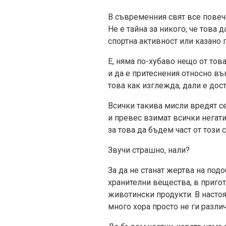
В съвременния свят все повеч
Не е тайна за никого, че това
спортна активност или казано 
Е, няма по-хубаво нещо от това
и да е притеснения относно въ
това как изглежда, дали е дост
Всички такива мисли вредят с
и превес взимат всички негат
за това да бъдем част от този с
Звучи страшно, нали?
За да не станат жертва на под
хранителни вещества, в пригот
животински продукти. В настоя
много хора просто не ги различ