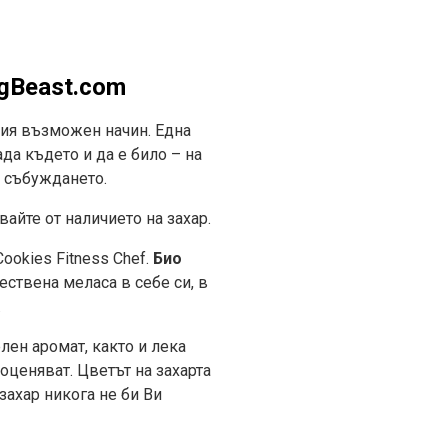
BgBeast.com
зия възможен начин. Една
да където и да е било – на
и събуждането.
айте от наличието на захар.
ookies Fitness Chef.
Био
ествена меласа в себе си, в
.
ен аромат, както и лека
оценяват. Цветът на захарта
захар никога не би Ви