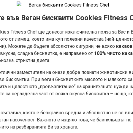
е във Веган бисквити Cookies Fitness 
kies Fitness Chef ще донесат изключителна полза за Вас и
о от лимец, което има куп полезни качества (най-ценното е
и). Можете да бъдете абсолютно сигурни, че всяко
какаов
вкусна, сладка бисквитка, е направено от
100% чисто кака
иозна, стриктна диета.
отлични заместители на онези добре познати животински в
ве бисквитки. При веган бисквитките маслото и млякото са
та и цялостното „превъзпитание“ на хранителните нужди н
е са неразделна част от всяка вкусна бисквитка – нещо, к
 съставка, която е безкрайно вредна и абсолютно не се вп
веган насоченост. Важното е изцяло това, че бакпулверът п
ито на разбиранията Ви за храната.