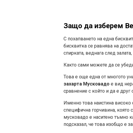
Защо да изберем Вег
С похапването на една бисквит
бисквитка се равнява на доста
спирката, веднага след залата
Както сами можете да се убеди
Това е още една от многото ун
захарта Мусковадо
е вид нер
сравнение с който и да е друг 
Именно това наистина високо 
специфична горчивина, която с
мусковадо е наситено тъмно ка
подсказал, че това изобщо е за