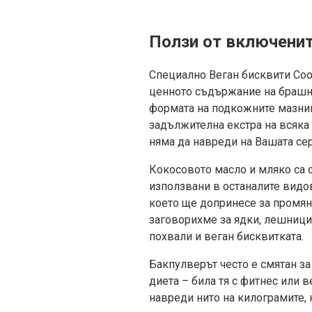
Ползи от включенит
Специално Веган бисквити Coo
ценното съдържание на брашнот
формата на подкожните мазнин
задължителна екстра на всяка 
няма да навреди на Вашата сер
Кокосовото масло и мляко са 
използвани в останалите видо
което ще допринесе за промяна
заговорихме за ядки, лешницит
похвали и веган бисквитката.
Бакпулверът често е смятан за
диета – била тя с фитнес или 
навреди нито на килограмите, н