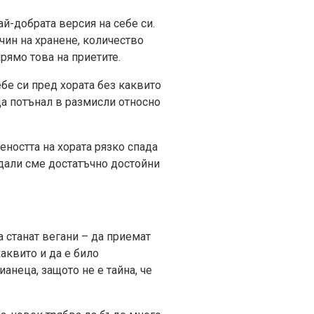
й-добрата версия на себе си.
ачин на хранене, количество
рямо това на приетите.
ебе си пред хората без каквито
да потънал в размисли относно
ността на хората рязко спада
 дали сме достатъчно достойни
а станат вегани – да приемат
аквито и да е било
анеца, защото не е тайна, че