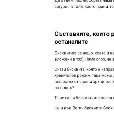
Да бъдем честни, хората няма 
сигурен в това, което прави, т
Съставките, които р
останалите
Бисквитите са нещо, което и ве
вложени в тях). Няма спор, че
Онази бисквита, която е напра
хранителен режим, така може 
вещества от своята хранителна
на тялото?
Та не са ли бисквитките онези
Не и във Веган бисквити Cookie