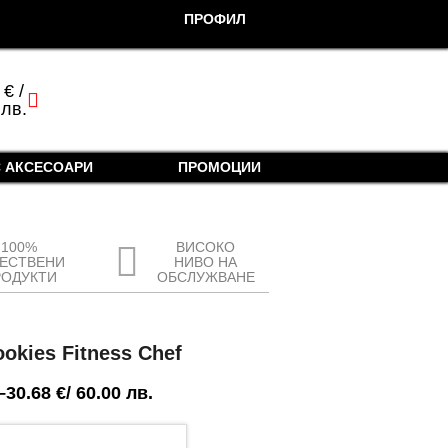
ПРОФИЛ
0
€
/
cart
 лв.
 АКСЕСОАРИ
ПРОМОЦИИ
100%
ВИСОКО
ЧЕСТВЕНИ
НИВО НА
РОДУКТИ
ОБСЛУЖВАНЕ
okies Fitness Chef
–
30.68
€
/ 60.00 лв.