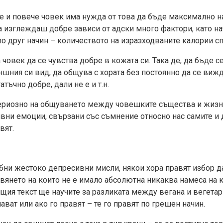
е и повече човек има нужда от това да бъде максимално на
 да изглеждаш добре зависи от адски много фактори, като н
по друг начин – количеството на изразходваните калории сп
 човек да се чувства добре в кожата си. Така де, да бъде с
ншния си вид, да общува с хората без постоянно да се виж
атъчно добре, дали не е и т.н.
ериозно на общуването между човешките същества и жизне
ивни емоции, свързани със съмнение относно нас самите и
вят.
обни жестоко депресивни мисли, някои хора правят избор д
вянето на които не е имало абсолютна никаква намеса на к
щия текст ще научите за разликата между вегана и вегетари
ават или ако го правят – те го правят по грешен начин.