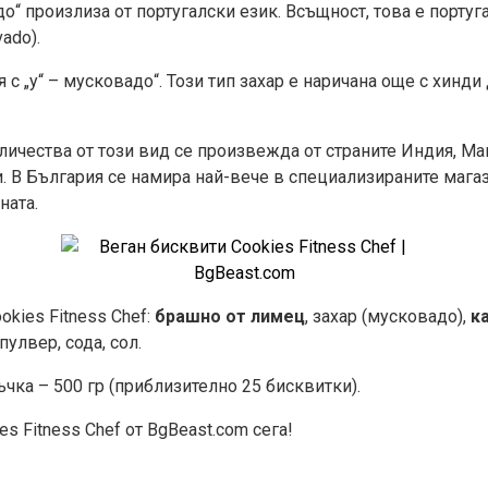
о“ произлиза от португалски език. Всъщност, това е порту
ado).
 с „у“ – мусковадо“. Този тип захар е наричана още с хинди 
личества от този вид се произвежда от страните Индия, Ма
. В България се намира най-вече в специализираните магаз
ната.
okies Fitness Chef:
брашно от лимец
, захар (мусковадо),
к
кпулвер, сода, сол.
чка – 500 гр (приблизително 25 бисквитки).
s Fitness Chef от BgBeast.com сега!