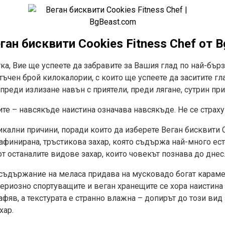
ан бисквити Cookies Fitness Chef от 
ка, Вие ще успеете да забравите за Вашия глад по най-бър
тъчен брой килокалории, с които ще успеете да заситите гла
, преди излизане навън с приятели, преди лягане, сутрин пр
те – навсякъде наистина означава навсякъде. Не се страхув
икални причини, поради които да изберете Веган бисквити C
афинирана, тръстикова захар, която съдържа най-много ест
от останалите видове захар, които човекът познава до днес
съдържание на меласа придава на мусковадо богат карамел
ериозно спортуващите и веган хранещите се хора наистина 
фяв, а текстурата е странно влажна – допирът до този вид 
хар.