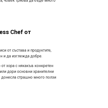
ва, човек трябва да бъде много
ess Chef от
иси от състава и продуктите,
ен и да изглежда добре.
 от хора с някакъв конкретен
чили дори основни хранителни
би донесла страшно много ползи