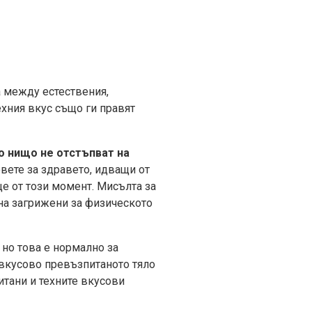
а между естествения,
ехния вкус също ги правят
по нищо не отстъпват на
вете за здравето, идващи от
ще от този момент. Мисълта за
ина загрижени за физическото
 но това е нормално за
 вкусово превъзпитаното тяло
питани и техните вкусови