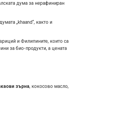
галската дума за нерафиниран
думата „khaand“, както и
вриций и Филипините, които са
ини за био-продукти, а цената
акаови зърна
, кокосово масло,