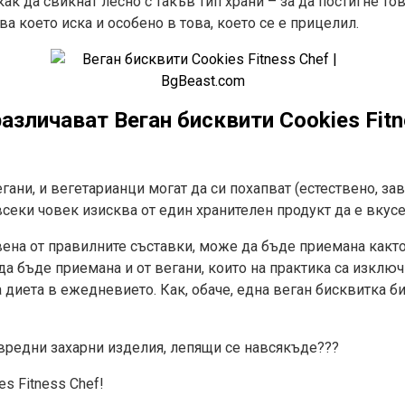
как да свикнат лесно с такъв тип храни – за да постигне то
ова което иска и особено в това, което се е прицелил.
азличават Веган бисквити Cookies Fitn
гани, и вегетарианци могат да си похапват (естествено, зав
 всеки човек изисква от един хранителен продукт да е вкус
вена от правилните съставки, може да бъде приемана както
да бъде приемана и от вегани, които на практика са изклю
 диета в ежедневието. Как, обаче, една веган бисквитка 
 вредни захарни изделия, лепящи се навсякъде???
s Fitness Chef!