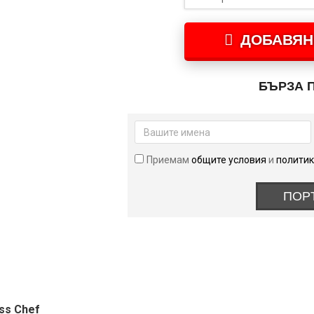
15.34 €
/
30.00 лв.
ДОБАВЯН
through
30.68 €
/
БЪРЗА 
60.00 лв.
Приемам
общите условия
и
политик
ПОР
ss Chef