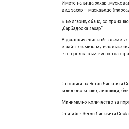
Името на вида захар „мусковад
вид захар – маскавадо (mascav
В България, обаче, се произнася
„барбадоска захар“.
В днешния свят най-големи ко
и най-големите му износителки
е от средна към висока за стра
Съставки на Веган бисквити Co
кокосово мляко,
лешници
, ба
Минимално количество за поръ
Опитайте Веган бисквити Cookie