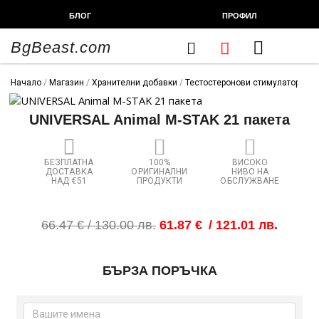
Skip
БЛОГ
ПРОФИЛ
to
content
BgBeast.com
Cart
FITNESS CHEF
ХРАНИТЕЛНИ ДОБАВКИ
СПОРТНИ СТОКИ
ФИТНЕС АКСЕСОАРИ
Начало
/
Магазин
/
Хранителни добавки
/
Тестостеронови стимулатори
/ U
UNIVERSAL Animal M-STAK 21 пакета
БЕЗПЛАТНА
100%
ВИСОКО
ДОСТАВКА
ОРИГИНАЛНИ
НИВО НА
НАД €51
ПРОДУКТИ
ОБСЛУЖВАНЕ
Original
Текущата
66.47
€
/ 130.00 лв.
61.87
€
/ 121.01 лв.
price
цена
was:
е:
количество
66.47 €
61.87 €
БЪРЗА ПОРЪЧКА
за
/
/
UNIVERSAL
130.00 лв..
121.01 лв..
Animal
M-