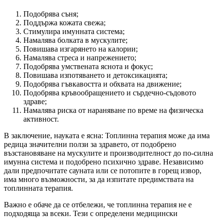
Подобрява съня;
Поддържа кожата свежа;
Стимулира имунната система;
Намалява болката в мускулите;
Повишава изгарянето на калории;
Намалява стреса и напрежението;
Подобрява умствената яснота и фокус;
Повишава изпотяването и детоксикацията;
Подобрява гъвкавостта и обхвата на движение;
Подобрява кръвообращението и сърдечно-съдовото
здраве;
Намалява риска от нараняване по време на физическа
активност.
В заключение, науката е ясна: Топлинна терапия може да има
редица значителни ползи за здравето, от подобрено
възстановяване на мускулите и производителност до по-силна
имунна система и подобрено психично здраве. Независимо
дали предпочитате сауната или се потопите в горещ извор,
има много възможности, за да изпитате предимствата на
топлинната терапия.
Важно е обаче да се отбележи, че топлинна терапия не е
подходяща за всеки. Тези с определени медицински