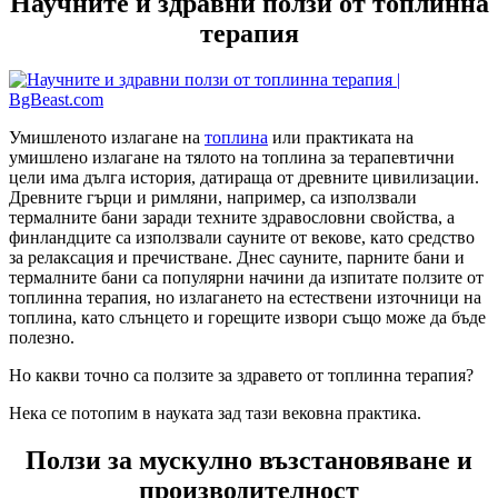
Научните и здравни ползи от топлинна
терапия
Умишленото излагане на
топлина
или практиката на
умишлено излагане на тялото на топлина за терапевтични
цели има дълга история, датираща от древните цивилизации.
Древните гърци и римляни, например, са използвали
термалните бани заради техните здравословни свойства, а
финландците са използвали сауните от векове, като средство
за релаксация и пречистване. Днес сауните, парните бани и
термалните бани са популярни начини да изпитате ползите от
топлинна терапия, но излагането на естествени източници на
топлина, като слънцето и горещите извори също може да бъде
полезно.
Но какви точно са ползите за здравето от топлинна терапия?
Нека се потопим в науката зад тази вековна практика.
Ползи за мускулно възстановяване и
производителност