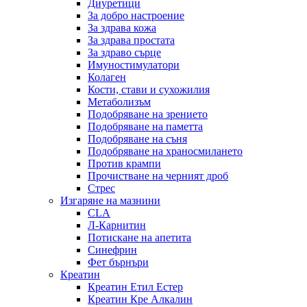
Диуретици
За добро настроение
За здрава кожа
За здрава простата
За здраво сърце
Имуностимулатори
Колаген
Кости, стави и сухожилия
Метаболизъм
Подобряване на зрението
Подобряване на паметта
Подобряване на съня
Подобряване на храносмилането
Против крампи
Прочистване на черният дроб
Стрес
Изгаряне на мазнини
CLA
Л-Карнитин
Потискане на апетита
Синефрин
Фет бърнъри
Креатин
Креатин Етил Естер
Креатин Кре Алкалин