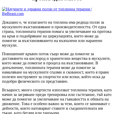
Доказано е, че излагането на топлина има редица ползи за
мускулното възстановяване и производителността. От една
страна, топлинната терапия помага за увеличаване на притока
на кръв и подобряване на циркулацията, което може да
помогне за възстановяването на възпалени или наранени
мускули.
Повишеният кръвен поток също може да помогне за
доставянето на кислород и хранителни вещества в мускулите,
което може да помогне в процеса на възстановяване. В
допълнение, топлинната терапия може да помогне за
намаляване на мускулните спазми и скованост, което я прави
полезен инструмент за спортисти или всеки, който иска да
подобри физическото си представяне.
Всъщност, много спортисти използват топлинна терапия, като
начин за загряване преди тренировка или състезание, тъй като
може да помогне за увеличаване на гъвкавостта и обхвата на
движение. Това е особено важно за тези, които се занимават с
дейности, които натоварват ставите и съединителната им
тъкан, като бегачи или танцьори.