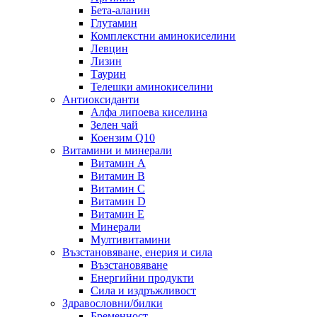
Бета-аланин
Глутамин
Комплекстни аминокиселини
Левцин
Лизин
Таурин
Телешки аминокиселини
Антиоксиданти
Алфа липоева киселина
Зелен чай
Коензим Q10
Витамини и минерали
Витамин А
Витамин B
Витамин C
Витамин D
Витамин E
Минерали
Мултивитамини
Възстановяване, енерия и сила
Възстановяване
Енергийни продукти
Сила и издръжливост
Здравословни/билки
Бременност