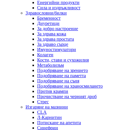
Енергийни продукти
Сила и издръжливост
Здравословни/билки
Бременност
Диуретици
За добро настроение
За здрава кожа
За здрава простата
За здраво сърце
Имуностимулатори
Колаген
Кости, стави и сухожилия
Метаболизъм
Подобряване на зрението
Подобряване на паметта
Подобряване на съня
Подобряване на храносмилането
Против крампи
Прочистване на черният дроб
Стрес
Изгаряне на мазнини
CLA
Л-Карнитин
Потискане на апетита
Синефрин