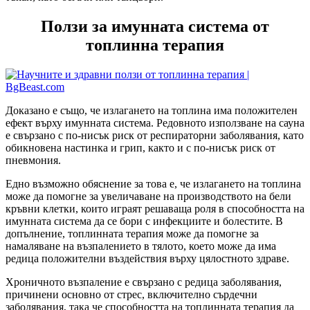
Ползи за имунната система от
топлинна терапия
Доказано е също, че излагането на топлина има положителен
ефект върху имунната система. Редовното използване на сауна
е свързано с по-нисък риск от респираторни заболявания, като
обикновена настинка и грип, както и с по-нисък риск от
пневмония.
Едно възможно обяснение за това е, че излагането на топлина
може да помогне за увеличаване на производството на бели
кръвни клетки, които играят решаваща роля в способността на
имунната система да се бори с инфекциите и болестите. В
допълнение, топлинната терапия може да помогне за
намаляване на възпалението в тялото, което може да има
редица положителни въздействия върху цялостното здраве.
Хроничното възпаление е свързано с редица заболявания,
причинени основно от стрес, включително сърдечни
заболявания, така че способността на топлинната терапия да