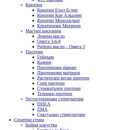
Креатин
Креатин Етил Естер
Креатин Кре Алкалин
Креатин Монохидрат
Креатинови Матрици
Мастни киселини
Ленено масло
Омега 3-6-9
Рибено масло – Омега 3
Протеин
Гейнъри
Казеин
Протеинови барове
Протеинови матрици
Растителен веган протеин
Соев протеин
Суроватъчен протеин
Телешки протеин
Тестостеронови стимулатори
DHEA
ZMA
Сексуални стимулатори
Спортни стоки
Бойни изкуства