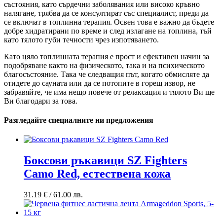
състояния, като сърдечни заболявания или високо кръвно
налягане, трябва да се консултират със специалист, преди да
се включат в топлинна терапия. Освен това е важно да бъдете
добре хидратирани по време и след излагане на топлина, тъй
като тялото губи течности чрез изпотяването.
Като цяло топлинната терапия е прост и ефективен начин за
подобряване както на физическото, така и на психическото
благосъстояние. Така че следващия път, когато обмисляте да
отидете до сауната или да се потопите в горещ извор, не
забравяйте, че има нещо повече от релаксация и тялото Ви ще
Ви благодари за това.
Разгледайте специалните ни предложения
Боксови ръкавици SZ Fighters
Camo Red, естествена кожа
31.19
€
/ 61.00 лв.