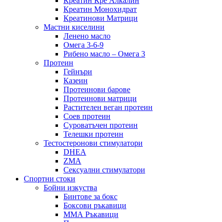
Креатин Кре Алкалин
Креатин Монохидрат
Креатинови Матрици
Мастни киселини
Ленено масло
Омега 3-6-9
Рибено масло – Омега 3
Протеин
Гейнъри
Казеин
Протеинови барове
Протеинови матрици
Растителен веган протеин
Соев протеин
Суроватъчен протеин
Телешки протеин
Тестостеронови стимулатори
DHEA
ZMA
Сексуални стимулатори
Спортни стоки
Бойни изкуства
Бинтове за бокс
Боксови ръкавици
ММА Ръкавици