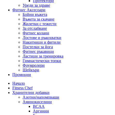
Протектори
Уреди за здраве
Фитнес Аксесоари
Бойни въжета
Въжета за скачане
Жилетки с тежести
За отслабване
Фитнес колани
Лостове и ръкохватки
Накитници и фитили
Постелки за йога
Фитнес ръкавици
Ластици за тренировка
Гимнастически топки
Фоумролери
Шейкъри
Промоции
Начало
Fitness Chef
Хранителни добавки
Азотни/напомпващи
Аминокиселини
BCAA
Аргинин