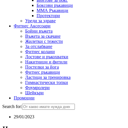
Бинтове за бокс
Боксови ръкавици
ММА Ръкавици
Протектори
Уреди за здраве
Фитнес Аксесоари
Бойни въжета
Въжета за скачане
Жилетки с тежести
За отслабване
Фитнес колани
Лостове и ръкохватки
Накитници и фитили
Постелки за йога
Фитнес ръкавици
Ластици за тренировка
Гимнастически топки
Фоумролери
Шейкъри
Промоции
Search for:
29/01/2023