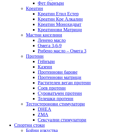
Фет бърнъри
Креатин
Креатин Етил Естер
Креатин Кре Алкалин
Креатин Монохидрат
Креатинови Матрици
Мастни киселини
Ленено масло
Омега 3-6-9
Рибено масло – Омега 3
Протеин
Гейнъри
Казеин
Протеинови барове
Протеинови матрици
Растителен веган протеин
Соев протеин
Суроватъчен протеин
Телешки протеин
Тестостеронови стимулатори
DHEA
ZMA
Сексуални стимулатори
Спортни стоки
Бойни изкуства