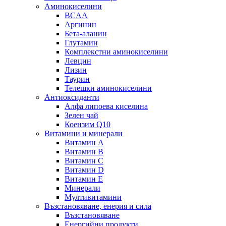
Аминокиселини
BCAA
Аргинин
Бета-аланин
Глутамин
Комплекстни аминокиселини
Левцин
Лизин
Таурин
Телешки аминокиселини
Антиоксиданти
Алфа липоева киселина
Зелен чай
Коензим Q10
Витамини и минерали
Витамин А
Витамин B
Витамин C
Витамин D
Витамин E
Минерали
Мултивитамини
Възстановяване, енерия и сила
Възстановяване
Енергийни продукти