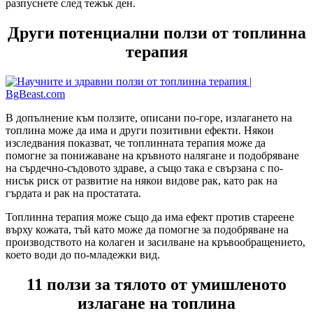
разпуснете след тежък ден.
Други потенциални ползи от топлинна
терапия
В допълнение към ползите, описани по-горе, излагането на
топлина може да има и други позитивни ефекти. Някои
изследвания показват, че топлинната терапия може да
помогне за понижаване на кръвното налягане и подобряване
на сърдечно-съдовото здраве, а също така е свързана с по-
нисък риск от развитие на някои видове рак, като рак на
гърдата и рак на простатата.
Топлинна терапия може също да има ефект против стареене
върху кожата, тъй като може да помогне за подобряване на
производството на колаген и засилване на кръвообращението,
което води до по-младежки вид.
11 ползи за тялото от умишленото
излагане на топлина