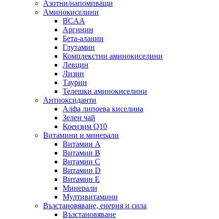
Азотни/напомпващи
Аминокиселини
BCAA
Аргинин
Бета-аланин
Глутамин
Комплекстни аминокиселини
Левцин
Лизин
Таурин
Телешки аминокиселини
Антиоксиданти
Алфа липоева киселина
Зелен чай
Коензим Q10
Витамини и минерали
Витамин А
Витамин B
Витамин C
Витамин D
Витамин E
Минерали
Мултивитамини
Възстановяване, енерия и сила
Възстановяване