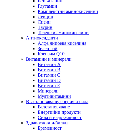
Бета-аланин
Глутамин
Комплекстни аминокиселини
Левцин
Лизин
Таурин
Телешки аминокиселини
Антиоксиданти
Алфа липоева киселина
Зелен чай
Коензим Q10
Витамини и минерали
Витамин А
Витамин B
Витамин C
Витамин D
Витамин E
Минерали
Мултивитамини
Възстановяване, енерия и сила
Възстановяване
Енергийни продукти
Сила и издръжливост
Здравословни/билки
Бременност