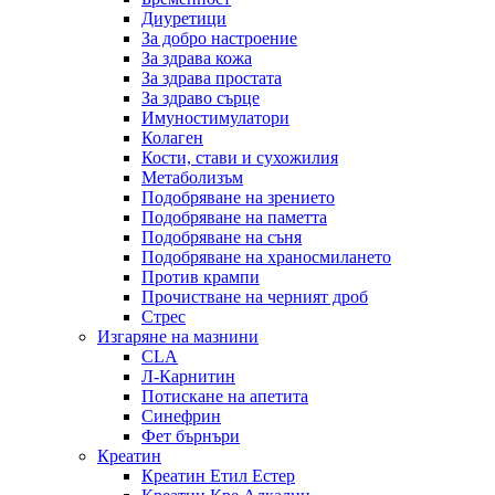
Диуретици
За добро настроение
За здрава кожа
За здрава простата
За здраво сърце
Имуностимулатори
Колаген
Кости, стави и сухожилия
Метаболизъм
Подобряване на зрението
Подобряване на паметта
Подобряване на съня
Подобряване на храносмилането
Против крампи
Прочистване на черният дроб
Стрес
Изгаряне на мазнини
CLA
Л-Карнитин
Потискане на апетита
Синефрин
Фет бърнъри
Креатин
Креатин Етил Естер