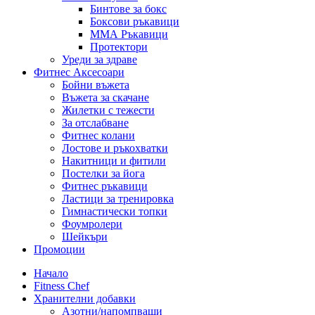
Бинтове за бокс
Боксови ръкавици
ММА Ръкавици
Протектори
Уреди за здраве
Фитнес Аксесоари
Бойни въжета
Въжета за скачане
Жилетки с тежести
За отслабване
Фитнес колани
Лостове и ръкохватки
Накитници и фитили
Постелки за йога
Фитнес ръкавици
Ластици за тренировка
Гимнастически топки
Фоумролери
Шейкъри
Промоции
Начало
Fitness Chef
Хранителни добавки
Азотни/напомпващи