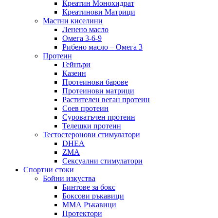
Креатин Монохидрат
Креатинови Матрици
Мастни киселини
Ленено масло
Омега 3-6-9
Рибено масло – Омега 3
Протеин
Гейнъри
Казеин
Протеинови барове
Протеинови матрици
Растителен веган протеин
Соев протеин
Суроватъчен протеин
Телешки протеин
Тестостеронови стимулатори
DHEA
ZMA
Сексуални стимулатори
Спортни стоки
Бойни изкуства
Бинтове за бокс
Боксови ръкавици
ММА Ръкавици
Протектори