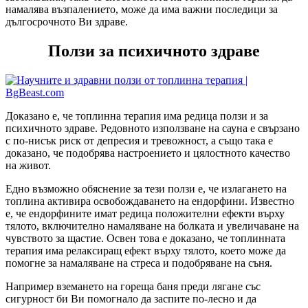
намалява възпалението, може да има важни последици за
дългосрочното Ви здраве.
Ползи за психичното здраве
Доказано е, че топлинна терапия има редица ползи и за
психичното здраве. Редовното използване на сауна е свързано
с по-нисък риск от депресия и тревожност, а също така е
доказано, че подобрява настроението и цялостното качество
на живот.
Едно възможно обяснение за тези ползи е, че излагането на
топлина активира освобождаването на ендорфини. Известно
е, че ендорфините имат редица положителни ефекти върху
тялото, включително намаляване на болката и увеличаване на
чувството за щастие. Освен това е доказано, че топлинната
терапия има релаксиращ ефект върху тялото, което може да
помогне за намаляване на стреса и подобряване на съня.
Например вземането на гореща баня преди лягане със
сигурност би Ви помогнало да заспите по-лесно и да