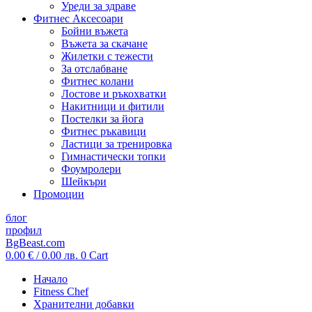
Уреди за здраве
Фитнес Аксесоари
Бойни въжета
Въжета за скачане
Жилетки с тежести
За отслабване
Фитнес колани
Лостове и ръкохватки
Накитници и фитили
Постелки за йога
Фитнес ръкавици
Ластици за тренировка
Гимнастически топки
Фоумролери
Шейкъри
Промоции
блог
профил
BgBeast.com
0.00
€
/ 0.00 лв.
0
Cart
Начало
Fitness Chef
Хранителни добавки