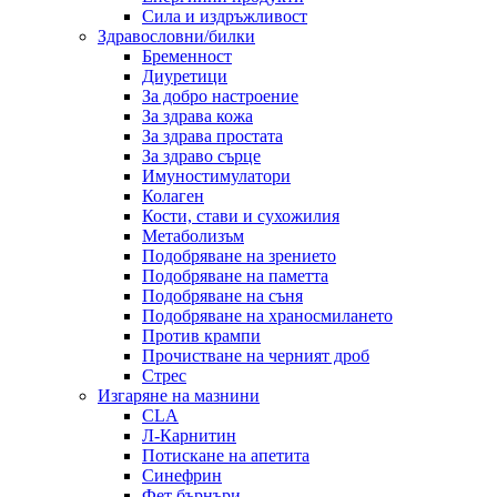
Сила и издръжливост
Здравословни/билки
Бременност
Диуретици
За добро настроение
За здрава кожа
За здрава простата
За здраво сърце
Имуностимулатори
Колаген
Кости, стави и сухожилия
Метаболизъм
Подобряване на зрението
Подобряване на паметта
Подобряване на съня
Подобряване на храносмилането
Против крампи
Прочистване на черният дроб
Стрес
Изгаряне на мазнини
CLA
Л-Карнитин
Потискане на апетита
Синефрин
Фет бърнъри