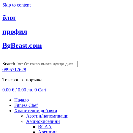
Skip to content
блог
профил
BgBeast.com
Search for:
0895717628
Телефон за поръчка
0.00
€
/ 0.00 лв.
0
Cart
Начало
Fitness Chef
Хранителни добавки
Азотни/напомпващи
Аминокиселини
BCAA
Аргинин