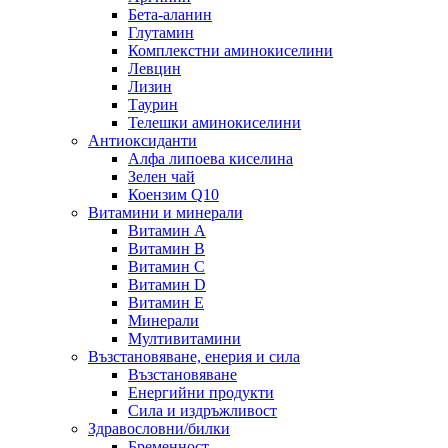
Бета-аланин
Глутамин
Комплекстни аминокиселини
Левцин
Лизин
Таурин
Телешки аминокиселини
Антиоксиданти
Алфа липоева киселина
Зелен чай
Коензим Q10
Витамини и минерали
Витамин А
Витамин B
Витамин C
Витамин D
Витамин E
Минерали
Мултивитамини
Възстановяване, енерия и сила
Възстановяване
Енергийни продукти
Сила и издръжливост
Здравословни/билки
Бременност