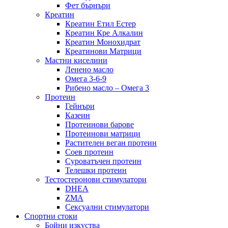
Фет бърнъри
Креатин
Креатин Етил Естер
Креатин Кре Алкалин
Креатин Монохидрат
Креатинови Матрици
Мастни киселини
Ленено масло
Омега 3-6-9
Рибено масло – Омега 3
Протеин
Гейнъри
Казеин
Протеинови барове
Протеинови матрици
Растителен веган протеин
Соев протеин
Суроватъчен протеин
Телешки протеин
Тестостеронови стимулатори
DHEA
ZMA
Сексуални стимулатори
Спортни стоки
Бойни изкуства