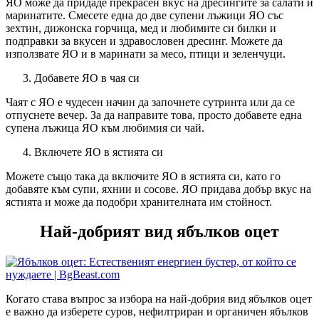
ЯО може да придаде прекрасен вкус на дресингите за салати и
маринатите. Смесете една до две супени лъжици ЯО със
зехтин, дижонска горчица, мед и любимите си билки и
подправки за вкусен и здравословен дресинг. Можете да
използвате ЯО и в маринати за месо, птици и зеленчуци.
Добавете ЯО в чая си
Чаят с ЯО е чудесен начин да започнете сутринта или да се
отпуснете вечер. За да направите това, просто добавете една
супена лъжица ЯО към любимия си чай.
Включете ЯО в ястията си
Можете също така да включите ЯО в ястията си, като го
добавяте към супи, яхнии и сосове. ЯО придава добър вкус на
ястията и може да подобри хранителната им стойност.
Най-добрият вид ябълков оцет
Когато става въпрос за избора на най-добрия вид ябълков оцет
е важно да изберете суров, нефилтриран и органичен ябълков