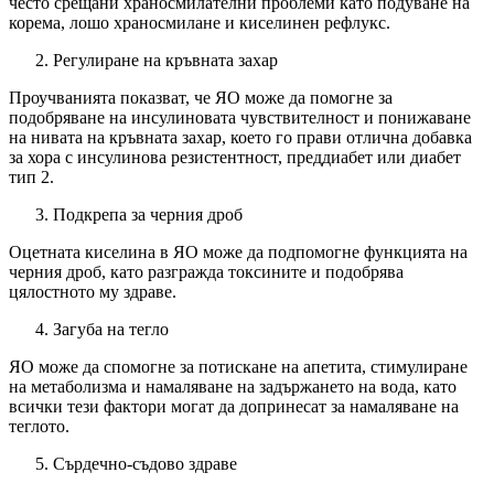
често срещани храносмилателни проблеми като подуване на
корема, лошо храносмилане и киселинен рефлукс.
Регулиране на кръвната захар
Проучванията показват, че ЯО може да помогне за
подобряване на инсулиновата чувствителност и понижаване
на нивата на кръвната захар, което го прави отлична добавка
за хора с инсулинова резистентност, преддиабет или диабет
тип 2.
Подкрепа за черния дроб
Оцетната киселина в ЯО може да подпомогне функцията на
черния дроб, като разгражда токсините и подобрява
цялостното му здраве.
Загуба на тегло
ЯО може да спомогне за потискане на апетита, стимулиране
на метаболизма и намаляване на задържането на вода, като
всички тези фактори могат да допринесат за намаляване на
теглото.
Сърдечно-съдово здраве