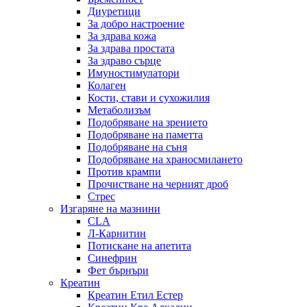
Диуретици
За добро настроение
За здрава кожа
За здрава простата
За здраво сърце
Имуностимулатори
Колаген
Кости, стави и сухожилия
Метаболизъм
Подобряване на зрението
Подобряване на паметта
Подобряване на съня
Подобряване на храносмилането
Против крампи
Прочистване на черният дроб
Стрес
Изгаряне на мазнини
CLA
Л-Карнитин
Потискане на апетита
Синефрин
Фет бърнъри
Креатин
Креатин Етил Естер