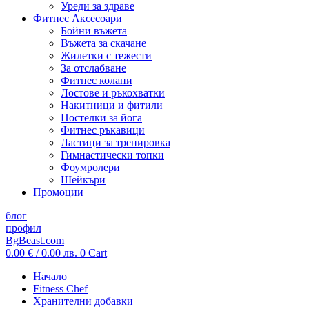
Уреди за здраве
Фитнес Аксесоари
Бойни въжета
Въжета за скачане
Жилетки с тежести
За отслабване
Фитнес колани
Лостове и ръкохватки
Накитници и фитили
Постелки за йога
Фитнес ръкавици
Ластици за тренировка
Гимнастически топки
Фоумролери
Шейкъри
Промоции
блог
профил
BgBeast.com
0.00
€
/ 0.00 лв.
0
Cart
Начало
Fitness Chef
Хранителни добавки