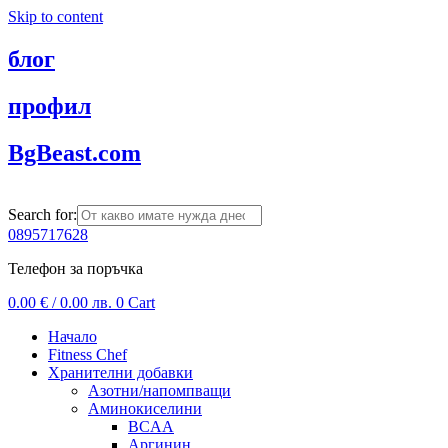
Skip to content
блог
профил
BgBeast.com
Search for:
0895717628
Телефон за поръчка
0.00
€
/ 0.00 лв.
0
Cart
Начало
Fitness Chef
Хранителни добавки
Азотни/напомпващи
Аминокиселини
BCAA
Аргинин