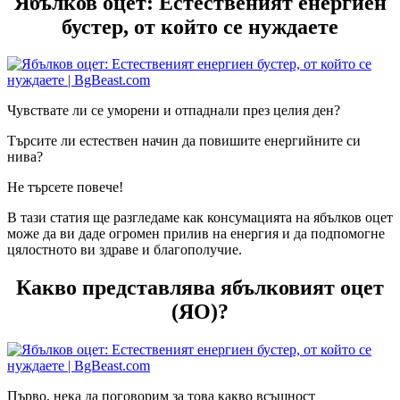
Ябълков оцет: Естественият енергиен
бустер, от който се нуждаете
Чувствате ли се уморени и отпаднали през целия ден?
Търсите ли естествен начин да повишите енергийните си
нива?
Не търсете повече!
В тази статия ще разгледаме как консумацията на ябълков оцет
може да ви даде огромен прилив на енергия и да подпомогне
цялостното ви здраве и благополучие.
Какво представлява ябълковият оцет
(ЯО)?
Първо, нека да поговорим за това какво всъщност