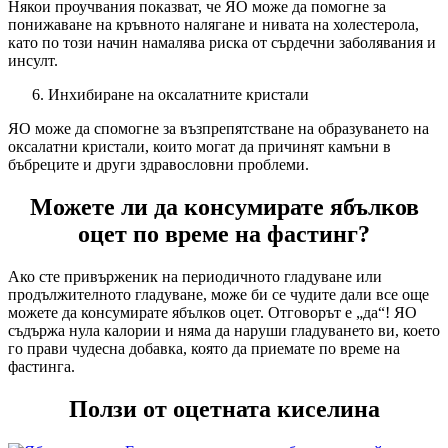
Някои проучвания показват, че ЯО може да помогне за
понижаване на кръвното налягане и нивата на холестерола,
като по този начин намалява риска от сърдечни заболявания и
инсулт.
Инхибиране на оксалатните кристали
ЯО може да спомогне за възпрепятстване на образуването на
оксалатни кристали, които могат да причинят камъни в
бъбреците и други здравословни проблеми.
Можете ли да консумирате ябълков
оцет по време на фастинг?
Ако сте привърженик на периодичното гладуване или
продължителното гладуване, може би се чудите дали все още
можете да консумирате ябълков оцет. Отговорът е „да“! ЯО
съдържа нула калории и няма да наруши гладуването ви, което
го прави чудесна добавка, която да приемате по време на
фастинга.
Ползи от оцетната киселина