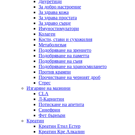
Диуретици
За добро настроение
За здрава кожа
За здрава простата
За здраво сърце
Имуностимулатори
Колаген
Кости, стави и сухожилия
Метаболизъм
Подобряване на зрението
Подобряване на паметта
Подобряване на съня
Подобряване на храносмилането
Против крампи
Прочистване на черният дроб
Стрес
Изгаряне на мазнини
CLA
Л-Карнитин
Потискане на апетита
Синефрин
Фет бърнъри
Креатин
Креатин Етил Естер
Креатин Кре Алкалин