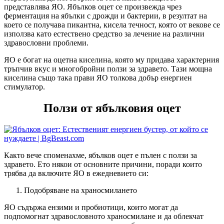
представлява ЯО. Ябълков оцет се произвежда чрез
ферментация на ябълки с дрожди и бактерии, в резултат на
което се получава пикантна, кисела течност, която от векове се
използва като естествено средство за лечение на различни
здравословни проблеми.
ЯО е богат на оцетна киселина, която му придава характерния
тръпчив вкус и многобройни ползи за здравето. Тази мощна
киселина също така прави ЯО толкова добър енергиен
стимулатор.
Ползи от ябълковия оцет
Както вече споменахме, ябълков оцет е пълен с ползи за
здравето. Ето някои от основните причини, поради които
трябва да включите ЯО в ежедневието си:
Подобряване на храносмилането
ЯО съдържа ензими и пробиотици, които могат да
подпомогнат здравословното храносмилане и да облекчат