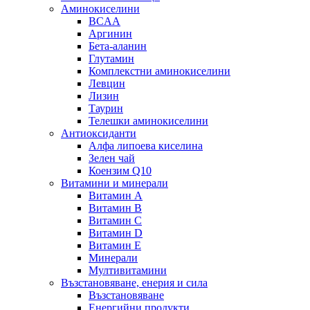
Аминокиселини
BCAA
Аргинин
Бета-аланин
Глутамин
Комплекстни аминокиселини
Левцин
Лизин
Таурин
Телешки аминокиселини
Антиоксиданти
Алфа липоева киселина
Зелен чай
Коензим Q10
Витамини и минерали
Витамин А
Витамин B
Витамин C
Витамин D
Витамин E
Минерали
Мултивитамини
Възстановяване, енерия и сила
Възстановяване
Енергийни продукти