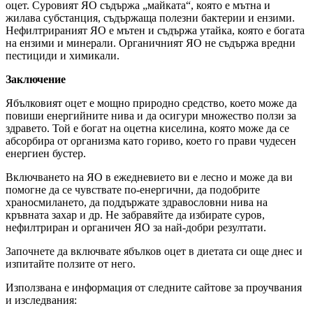
оцет. Суровият ЯО съдържа „майката“, която е мътна и
жилава субстанция, съдържаща полезни бактерии и ензими.
Нефилтрираният ЯО е мътен и съдържа утайка, която е богата
на ензими и минерали. Органичният ЯО не съдържа вредни
пестициди и химикали.
Заключение
Ябълковият оцет е мощно природно средство, което може да
повиши енергийните нива и да осигури множество ползи за
здравето. Той е богат на оцетна киселина, която може да се
абсорбира от организма като гориво, което го прави чудесен
енергиен бустер.
Включването на ЯО в ежедневието ви е лесно и може да ви
помогне да се чувствате по-енергични, да подобрите
храносмилането, да поддържате здравословни нива на
кръвната захар и др. Не забравяйте да избирате суров,
нефилтриран и органичен ЯО за най-добри резултати.
Започнете да включвате ябълков оцет в диетата си още днес и
изпитайте ползите от него.
Използвана е информация от следните сайтове за проучвания
и изследвания: