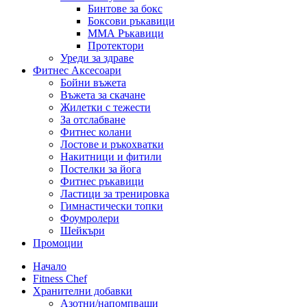
Бинтове за бокс
Боксови ръкавици
ММА Ръкавици
Протектори
Уреди за здраве
Фитнес Аксесоари
Бойни въжета
Въжета за скачане
Жилетки с тежести
За отслабване
Фитнес колани
Лостове и ръкохватки
Накитници и фитили
Постелки за йога
Фитнес ръкавици
Ластици за тренировка
Гимнастически топки
Фоумролери
Шейкъри
Промоции
Начало
Fitness Chef
Хранителни добавки
Азотни/напомпващи