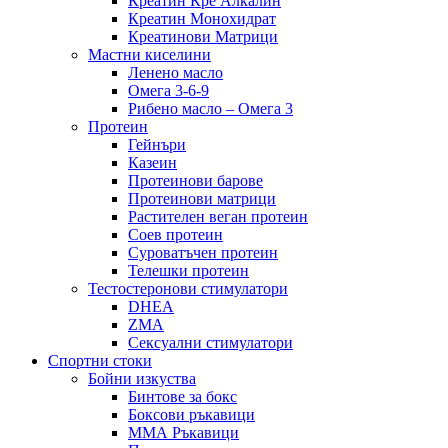
Креатин Кре Алкалин
Креатин Монохидрат
Креатинови Матрици
Мастни киселини
Ленено масло
Омега 3-6-9
Рибено масло – Омега 3
Протеин
Гейнъри
Казеин
Протеинови барове
Протеинови матрици
Растителен веган протеин
Соев протеин
Суроватъчен протеин
Телешки протеин
Тестостеронови стимулатори
DHEA
ZMA
Сексуални стимулатори
Спортни стоки
Бойни изкуства
Бинтове за бокс
Боксови ръкавици
ММА Ръкавици