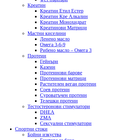
Креатин
Креатин Етил Естер
Креатин Кре Алкалин
Креатин Монохидрат
Креатинови Матрици
Мастни киселини
Ленено масло
Омега 3-6-9
Рибено масло – Омега 3
Протеин
Гейнъри
Казеин
Протеинови барове
Протеинови матрици
Растителен веган протеин
Соев протеин
Суроватъчен протеин
Телешки протеин
Тестостеронови стимулатори
DHEA
ZMA
Сексуални стимулатори
Спортни стоки
Бойни изкуства