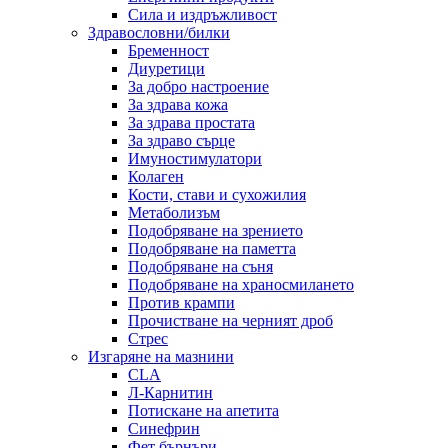
Сила и издръжливост
Здравословни/билки
Бременност
Диуретици
За добро настроение
За здрава кожа
За здрава простата
За здраво сърце
Имуностимулатори
Колаген
Кости, стави и сухожилия
Метаболизъм
Подобряване на зрението
Подобряване на паметта
Подобряване на съня
Подобряване на храносмилането
Против крампи
Прочистване на черният дроб
Стрес
Изгаряне на мазнини
CLA
Л-Карнитин
Потискане на апетита
Синефрин
Фет бърнъри