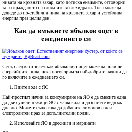
нивата на кръвната захар, като потиска ензимите, отговорни
за разграждането на сложните въглехидрати. Това може да
доведе до по-стабилни нива на кръвната захар и устойчива
енергия през целия ден.
Как да вмъкнете ябълков оцет в
ежедневието си
Сега, след като знаем как ябълковият оцет може да повиши
енергийните нива, нека поговорим за най-добрите начини да
го включите в ежедневието си.
Пийте вода с ЯО
Най-простият начин за консумиране на ЯО е да смесите една
до две супени лъжици ЯО с чаша вода и да я пиете веднъж
дневно. Можете също така да добавите лимонов сок и
електролитен прах за допълнителни ползи.
Използвайте ЯО в дресинги и маринати