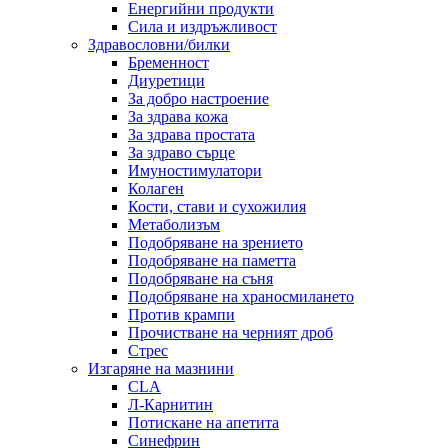
Енергийни продукти
Сила и издръжливост
Здравословни/билки
Бременност
Диуретици
За добро настроение
За здрава кожа
За здрава простата
За здраво сърце
Имуностимулатори
Колаген
Кости, стави и сухожилия
Метаболизъм
Подобряване на зрението
Подобряване на паметта
Подобряване на съня
Подобряване на храносмилането
Против крампи
Прочистване на черният дроб
Стрес
Изгаряне на мазнини
CLA
Л-Карнитин
Потискане на апетита
Синефрин