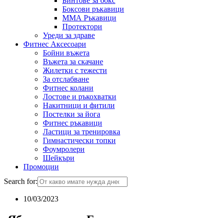
Бинтове за бокс
Боксови ръкавици
ММА Ръкавици
Протектори
Уреди за здраве
Фитнес Аксесоари
Бойни въжета
Въжета за скачане
Жилетки с тежести
За отслабване
Фитнес колани
Лостове и ръкохватки
Накитници и фитили
Постелки за йога
Фитнес ръкавици
Ластици за тренировка
Гимнастически топки
Фоумролери
Шейкъри
Промоции
Search for:
10/03/2023