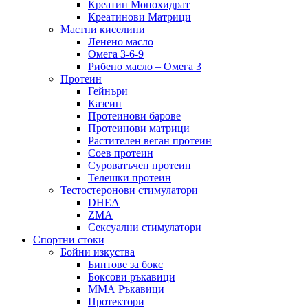
Креатин Монохидрат
Креатинови Матрици
Мастни киселини
Ленено масло
Омега 3-6-9
Рибено масло – Омега 3
Протеин
Гейнъри
Казеин
Протеинови барове
Протеинови матрици
Растителен веган протеин
Соев протеин
Суроватъчен протеин
Телешки протеин
Тестостеронови стимулатори
DHEA
ZMA
Сексуални стимулатори
Спортни стоки
Бойни изкуства
Бинтове за бокс
Боксови ръкавици
ММА Ръкавици
Протектори