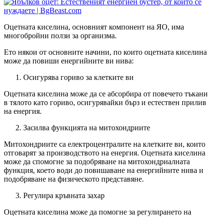
Оцетната киселина, основният компонент на ЯО, има
многобройни ползи за организма.
Ето някои от основните начини, по които оцетната киселина
може да повиши енергийните ви нива:
Осигурява гориво за клетките ви
Оцетната киселина може да се абсорбира от повечето тъкани
в тялото като гориво, осигурявайки бърз и естествен прилив
на енергия.
Засилва функцията на митохондриите
Митохондриите са електроцентралите на клетките ви, които
отговарят за производството на енергия. Оцетната киселина
може да спомогне за подобряване на митохондриалната
функция, което води до повишаване на енергийните нива и
подобряване на физическото представяне.
Регулира кръвната захар
Оцетната киселина може да помогне за регулирането на