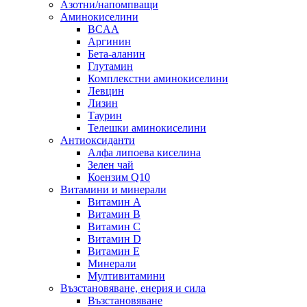
Азотни/напомпващи
Аминокиселини
BCAA
Аргинин
Бета-аланин
Глутамин
Комплекстни аминокиселини
Левцин
Лизин
Таурин
Телешки аминокиселини
Антиоксиданти
Алфа липоева киселина
Зелен чай
Коензим Q10
Витамини и минерали
Витамин А
Витамин B
Витамин C
Витамин D
Витамин E
Минерали
Мултивитамини
Възстановяване, енерия и сила
Възстановяване