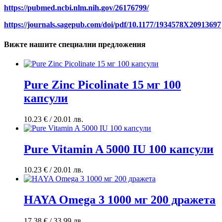
https://pubmed.ncbi.nlm.nih.gov/26176799/
https://journals.sagepub.com/doi/pdf/10.1177/1934578X20913697
Вижте нашите специални предложения
Pure Zinc Picolinate 15 мг 100
капсули
10.23
€
/ 20.01 лв.
Pure Vitamin A 5000 IU 100 капсули
10.23
€
/ 20.01 лв.
HAYA Omega 3 1000 мг 200 дражета
17.38
€
/ 33.99 лв.