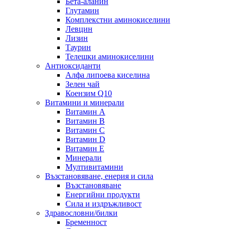
Бета-аланин
Глутамин
Комплекстни аминокиселини
Левцин
Лизин
Таурин
Телешки аминокиселини
Антиоксиданти
Алфа липоева киселина
Зелен чай
Коензим Q10
Витамини и минерали
Витамин А
Витамин B
Витамин C
Витамин D
Витамин E
Минерали
Мултивитамини
Възстановяване, енерия и сила
Възстановяване
Енергийни продукти
Сила и издръжливост
Здравословни/билки
Бременност