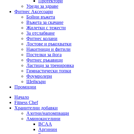
Протектори
Уреди за здраве
Фитнес Аксесоари
Бойни въжета
Въжета за скачане
Жилетки с тежести
За отслабване
Фитнес колани
Лостове и ръкохватки
Накитници и фитили
Постелки за йога
Фитнес ръкавици
Ластици за тренировка
Гимнастически топки
Фоумролери
Шейкъри
Промоции
Начало
Fitness Chef
Хранителни добавки
Азотни/напомпващи
Аминокиселини
BCAA
Аргинин