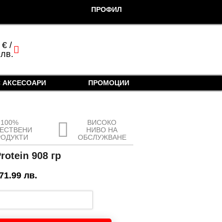
ПРОФИЛ
0
€
/
cart
 лв.
 АКСЕСОАРИ
ПРОМОЦИИ
100%
ВИСОКО
ЧЕСТВЕНИ
НИВО НА
РОДУКТИ
ОБСЛУЖВАНЕ
rotein 908 гр
 71.99 лв.