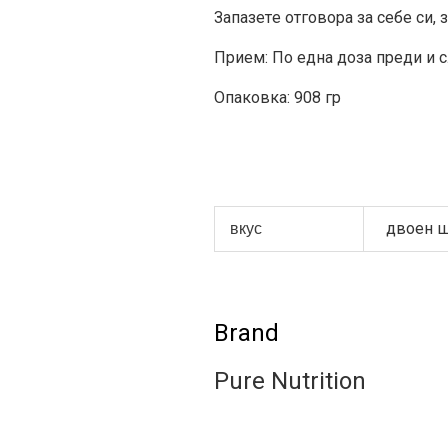
Зaпaзeтe oтгoвopa зa ceбe cи,
Прием: По една доза преди и 
Опаковка: 908 гр
двоен ш
вкус
Brand
Pure Nutrition