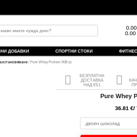
rch
0.0
0.00
ЛНИ ДОБАВКИ
СПОРТНИ СТОКИ
ФИТНЕС
ъзстановяване
/ Pure Whey Protein 908 гр
БЕЗПЛАТНА
ДОСТАВКА
КА
НАД €51
П
Pure Whey P
36.81
€
/