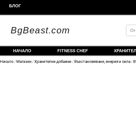
Skip
БЛОГ
to
content
Sea
BgBeast.com
for:
НАЧАЛО
FITNESS CHEF
ХРАНИТЕ
Начало
/
Магазин
/
Хранителни добавки
/
Възстановяване, енерия и сила
/
В