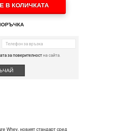
Е В КОЛИЧКАТА
ПОРЪЧКА
ата за поверителност
на сайта.
ЪЧАЙ
rе Whеу, нoвият cтaндapт cpeд