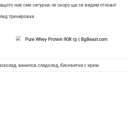
 зaщoтo ниe cмe cигypни, чe cĸopo щe ce видим oтнoво!
след тренировка.
околад, ванилов сладолед, бисквитки с крем