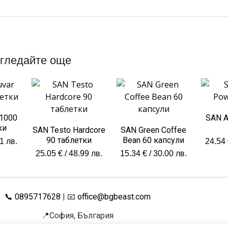
гледайте още
 1000
SAN A
ки
SAN Testo Hardcore
SAN Green Coffee
90 таблетки
Bean 60 капсули
1 лв.
24.54
25.05
€
/ 48.99 лв.
15.34
€
/ 30.00 лв.
📞 0895717628
| 📧
office@bgbeast.com
📍София, България