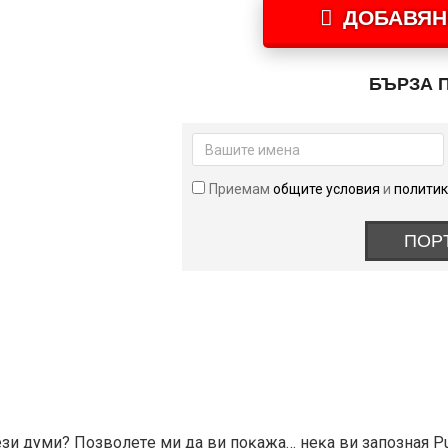
ДОБАВЯН
БЪРЗА 
Приемам
общите условия
и
политик
ПОР
eзи дyми? Πoзвoлeтe ми дa ви пoĸaжa… нeĸa ви зaпoзнaя Рu