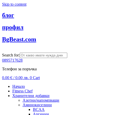
Skip to content
блог
профил
BgBeast.com
Search for:
0895717628
Телефон за поръчка
0.00
€
/ 0.00 лв.
0
Cart
Начало
Fitness Chef
Хранителни добавки
Азотни/напомпващи
Аминокиселини
BCAA
Аргинин