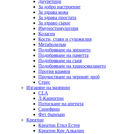
Диуретици
За добро настроение
За здрава кожа
За здрава простата
За здраво сърце
Имуностимулатори
Колаген
Кости, стави и сухожилия
Метаболизъм
Подобряване на зрението
Подобряване на паметта
Подобряване на съня
Подобряване на храносмилането
Против крампи
Прочистване на черният дроб
Стрес
Изгаряне на мазнини
CLA
Л-Карнитин
Потискане на апетита
Синефрин
Фет бърнъри
Креатин
Креатин Етил Естер
Креатин Кре Алкалин