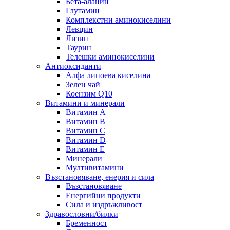
Бета-аланин
Глутамин
Комплекстни аминокиселини
Левцин
Лизин
Таурин
Телешки аминокиселини
Антиоксиданти
Алфа липоева киселина
Зелен чай
Коензим Q10
Витамини и минерали
Витамин А
Витамин B
Витамин C
Витамин D
Витамин E
Минерали
Мултивитамини
Възстановяване, енерия и сила
Възстановяване
Енергийни продукти
Сила и издръжливост
Здравословни/билки
Бременност