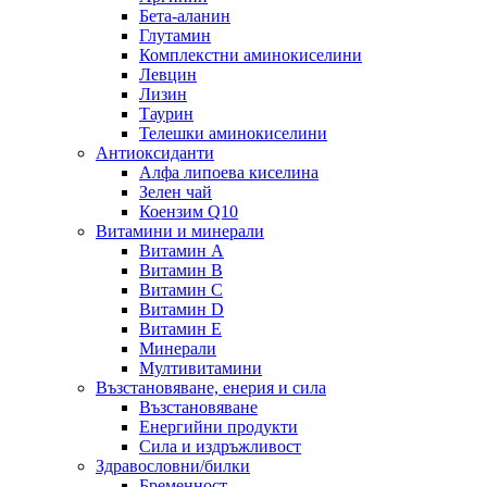
Бета-аланин
Глутамин
Комплекстни аминокиселини
Левцин
Лизин
Таурин
Телешки аминокиселини
Антиоксиданти
Алфа липоева киселина
Зелен чай
Коензим Q10
Витамини и минерали
Витамин А
Витамин B
Витамин C
Витамин D
Витамин E
Минерали
Мултивитамини
Възстановяване, енерия и сила
Възстановяване
Енергийни продукти
Сила и издръжливост
Здравословни/билки
Бременност