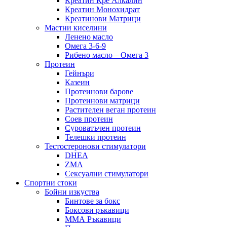
Креатин Кре Алкалин
Креатин Монохидрат
Креатинови Матрици
Мастни киселини
Ленено масло
Омега 3-6-9
Рибено масло – Омега 3
Протеин
Гейнъри
Казеин
Протеинови барове
Протеинови матрици
Растителен веган протеин
Соев протеин
Суроватъчен протеин
Телешки протеин
Тестостеронови стимулатори
DHEA
ZMA
Сексуални стимулатори
Спортни стоки
Бойни изкуства
Бинтове за бокс
Боксови ръкавици
ММА Ръкавици