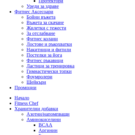
Протектори
Уреди за здраве
Фитнес Аксесоари
Бойни въжета
Въжета за скачане
Жилетки с тежести
За отслабване
Фитнес колани
Лостове и ръкохватки
Накитници и фитили
Постелки за йога
Фитнес ръкавици
Ластици за тренировка
Гимнастически топки
Фоумролери
Шейкъри
Промоции
Начало
Fitness Chef
Хранителни добавки
Азотни/напомпващи
Аминокиселини
BCAA
Аргинин