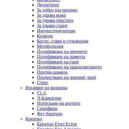
Диуретици
За добро настроение
За здрава кожа
За здрава простата
За здраво сърце
Имуностимулатори
Колаген
Кости, стави и сухожилия
Метаболизъм
Подобряване на зрението
Подобряване на паметта
Подобряване на съня
Подобряване на храносмилането
Против крампи
Прочистване на черният дроб
Стрес
Изгаряне на мазнини
CLA
Л-Карнитин
Потискане на апетита
Синефрин
Фет бърнъри
Креатин
Креатин Етил Естер