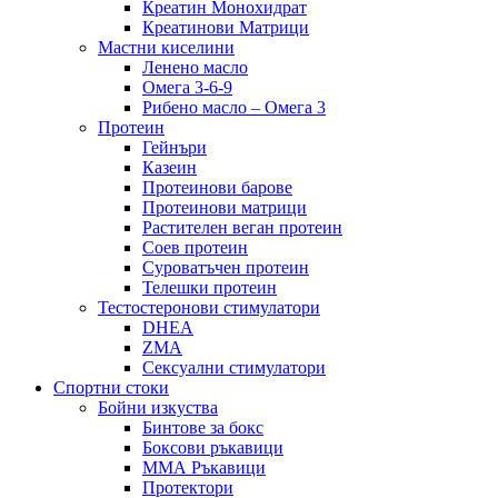
Креатин Монохидрат
Креатинови Матрици
Мастни киселини
Ленено масло
Омега 3-6-9
Рибено масло – Омега 3
Протеин
Гейнъри
Казеин
Протеинови барове
Протеинови матрици
Растителен веган протеин
Соев протеин
Суроватъчен протеин
Телешки протеин
Тестостеронови стимулатори
DHEA
ZMA
Сексуални стимулатори
Спортни стоки
Бойни изкуства
Бинтове за бокс
Боксови ръкавици
ММА Ръкавици
Протектори