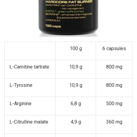
100 g
6 capsules
L-Carnitine tartrate
10,9 g
800 mg
L-Tyrosine
10,9 g
800 mg
L-Arginine
6,8 g
500 mg
L-Citrulline malate
4,9 g
360 mg