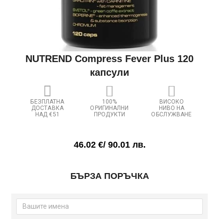
NUTREND Compress Fever Plus 120
капсули
БЕЗПЛАТНА
100%
ВИСОКО
ДОСТАВКА
ОРИГИНАЛНИ
НИВО НА
НАД €51
ПРОДУКТИ
ОБСЛУЖВАНЕ
46.02
€
/ 90.01 лв.
количество
БЪРЗА ПОРЪЧКА
за
NUTREND
Compress
Fever
Plus