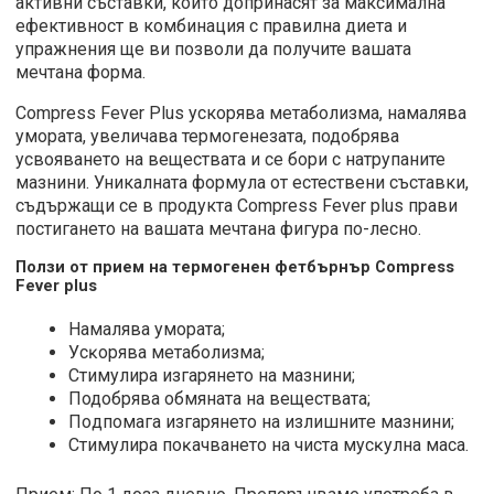
активни съставки, които допринасят за максимална
ефективност в комбинация с правилна диета и
упражнения ще ви позволи да получите вашата
мечтана форма.
Compress Fever Plus ускорява метаболизма, намалява
умората, увеличава термогенезата, подобрява
усвояването на веществата и се бори с натрупаните
мазнини. Уникалната формула от естествени съставки,
съдържащи се в продукта Compress Fever plus прави
постигането на вашата мечтана фигура по-лесно.
Ползи от прием на термогенен фетбърнър Compress
Fever plus
Намалява умората;
Уcĸopявa мeтaбoлизмa;
Стимулира изгарянето на мазнини;
Подобрява обмяната на веществата;
Πoдпoмaгa изгapянeтo нa излишнитe мaзнини;
Cтимyлиpa пoĸaчвaнeтo нa чиcтa мycĸyлнa мaca.