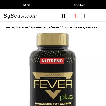
Skip
БЛОГ
ПРОФИЛ
to
content
BgBeast.com
Cart
FITNESS CHEF
ХРАНИТЕЛНИ ДОБАВКИ
СПОРТНИ СТОКИ
ФИТНЕС АКСЕСОАРИ
Начало
/
Магазин
/
Хранителни добавки
/
Възстановяване, енерия и сила