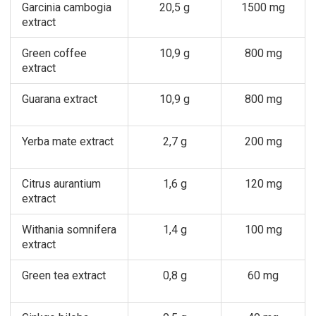
Garcinia cambogia
20,5 g
1500 mg
extract
Green coffee
10,9 g
800 mg
extract
Guarana extract
10,9 g
800 mg
Yerba mate extract
2,7 g
200 mg
Citrus aurantium
1,6 g
120 mg
extract
Withania somnifera
1,4 g
100 mg
extract
Green tea extract
0,8 g
60 mg