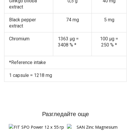
Ginkgo biloba
0,5 g
40 mg
extract
Black pepper
74 mg
5 mg
extract
Chromium
1363 µg =
100 µg =
3408 % *
250 % *
*Reference intake
1 capsule = 1218 mg
Разгледайте още