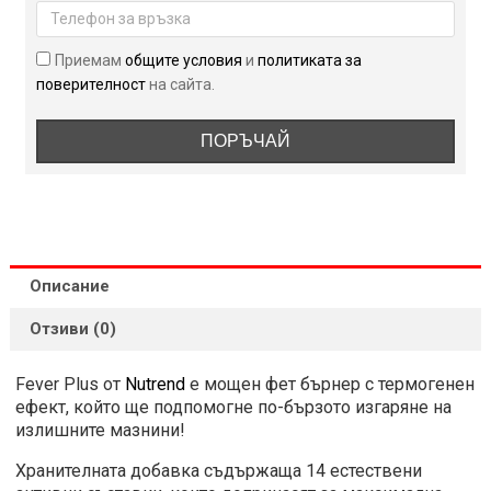
120
капсули
Приемам
общите условия
и
политиката за
поверителност
на сайта.
ПОРЪЧАЙ
Описание
Отзиви (0)
Fever Plus от
Nutrend
e мощен фет бърнер с термогенен
ефект, който ще подпомогне по-бързото изгаряне на
излишните мазнини!
Хранителната добавка съдържаща 14 естествени